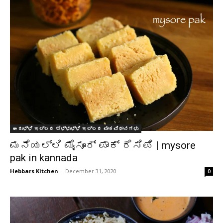
ಈರುಳ್ಳಿ ಇಲ್ಲದ ಬೆಳ್ಳುಳ್ಳಿ ಇಲ್ಲದ ಪಾಕವಿಧಾನಗಳು
ಮನೆಯಲ್ಲಿ ಮೈಸೂರ್ ಪಾಕ್ ರೆಸಿಪಿ | mysore
pak in kannada
Hebbars Kitchen
-
December 31, 2020
0