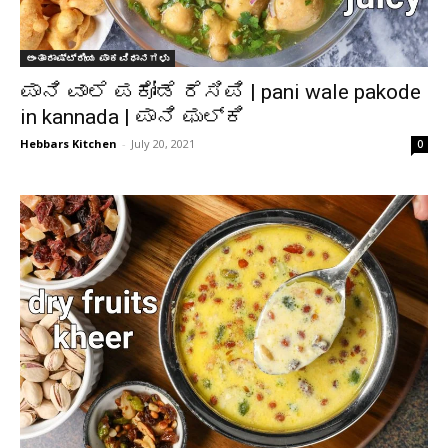
ಅಂತಾರಾಷ್ಟ್ರೀಯ ಪಾಕವಿಧಾನಗಳು
ಪಾನಿ ವಾಲೆ ಪಕೋಡೆ ರೆಸಿಪಿ | pani wale pakode
in kannada | ಪಾನಿ ಫುಲ್ಕಿ
Hebbars Kitchen
-
July 20, 2021
0