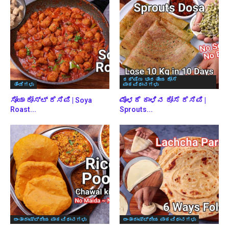
ದಕ್ಷಿಣ ಭಾರತೀಯ ದೋಸೆ
ತಿಂಡಿಗಳು
ಪಾಕವಿಧಾನಗಳು
ಸೋಯಾ ರೋಸ್ಟ್ ರೆಸಿಪಿ | Soya
ಮೊಳಕೆ ಕಾಳಿನ ದೋಸೆ ರೆಸಿಪಿ |
Roast...
Sprouts...
ಅಂತಾರಾಷ್ಟ್ರೀಯ ಪಾಕವಿಧಾನಗಳು
ಅಂತಾರಾಷ್ಟ್ರೀಯ ಪಾಕವಿಧಾನಗಳು