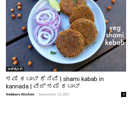
ಅಪೆಟೈಸರ್
ಶಮಿ ಕಬಾಬ್ ರೆಸಿಪಿ | shami kabab in
kannada | ವೆಜ್ ಶಮಿ ಕಬಾಬ್
Hebbars Kitchen
-
September 25, 2021
0