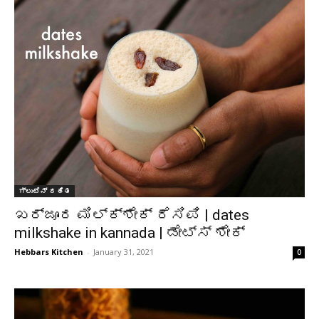
ಗ್ಲುಟೆನ್ ರಹಿತ
ಖರ್ಜೂರ ಮಿಲ್ಕ್‌ಶೇಕ್ ರೆಸಿಪಿ | dates
milkshake in kannada | ಡೇಟ್ಸ್ ಶೇಕ್
Hebbars Kitchen
-
January 31, 2021
0