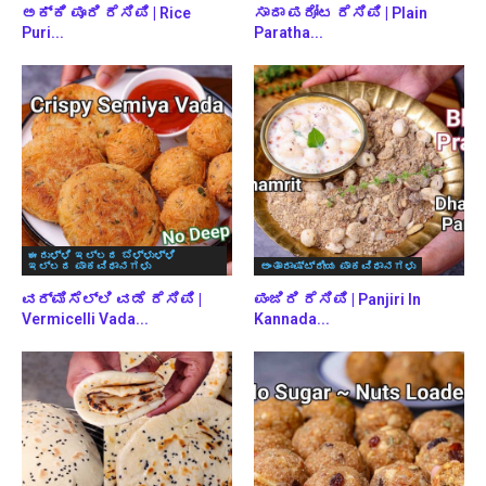
ಅಕ್ಕಿ ಪೂರಿ ರೆಸಿಪಿ | Rice
ಸಾದಾ ಪರೋಟ ರೆಸಿಪಿ | Plain
Puri...
Paratha...
ಈರುಳ್ಳಿ ಇಲ್ಲದ ಬೆಳ್ಳುಳ್ಳಿ
ಇಲ್ಲದ ಪಾಕವಿಧಾನಗಳು
ಅಂತಾರಾಷ್ಟ್ರೀಯ ಪಾಕವಿಧಾನಗಳು
ವರ್ಮಿಸೆಲ್ಲಿ ವಡೆ ರೆಸಿಪಿ |
ಪಂಜಿರಿ ರೆಸಿಪಿ | Panjiri In
Vermicelli Vada...
Kannada...