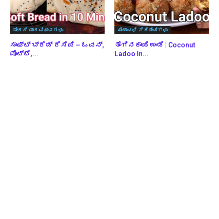
ಬೇಕರಿ ಪಾಕವಿಧಾನಗಳು
ದೀಪಾವಳಿ ಸಿಹಿತಿಂಡಿಗಳು
ಸಾಫ್ಟ್ ಬ್ರೆಡ್ ರೆಸಿಪಿ – ಓವನ್,
ತೆಂಗಿನಕಾಯಿ ಉಂಡೆ | Coconut
ಮೊಟ್ಟೆ,...
Ladoo In...