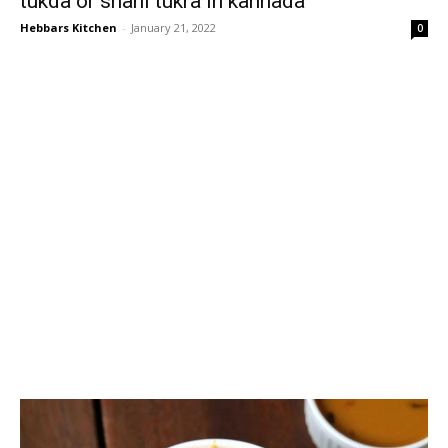
tukda or shahi tukra in kannada
Hebbars Kitchen
-
January 21, 2022
0