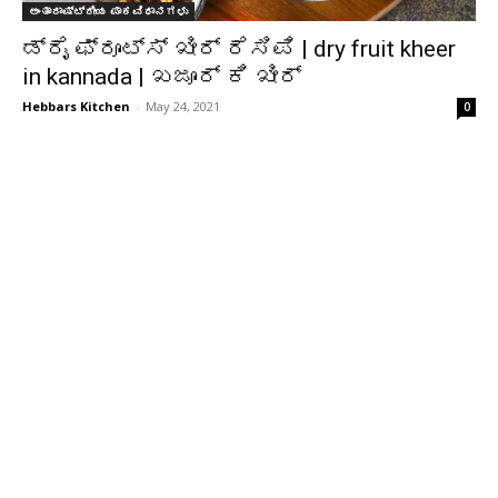
ಅಂತಾರಾಷ್ಟ್ರೀಯ ಪಾಕವಿಧಾನಗಳು
ಡ್ರೈ ಫ್ರೂಟ್ಸ್ ಖೀರ್ ರೆಸಿಪಿ | dry fruit kheer
in kannada | ಖಜೂರ್ ಕಿ ಖೀರ್
Hebbars Kitchen
-
May 24, 2021
0