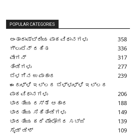
POPULAR CATEGORIES
ಅಂತಾರಾಷ್ಟ್ರೀಯ ಪಾಕವಿಧಾನಗಳು
358
ಗ್ಲುಟೆನ್ ರಹಿತ
336
ವೇಗನ್
317
ತಿಂಡಿಗಳು
277
ಬೆಳಗಿನ ಉಪಾಹಾರ
239
ಈರುಳ್ಳಿ ಇಲ್ಲದ ಬೆಳ್ಳುಳ್ಳಿ ಇಲ್ಲದ
ಪಾಕವಿಧಾನಗಳು
206
ಭಾರತೀಯ ರಸ್ತೆ ಆಹಾರ
188
ಭಾರತೀಯ ಸಿಹಿತಿಂಡಿಗಳು
149
ಭಾರತೀಯ ಕರಿ ಮೇಲೋಗರ ಸಬ್ಜಿ
139
ಸೈಡ್ ಡಿಶ್
109