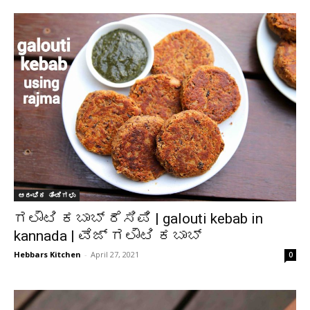
ಆರಂಭಿಕ ತಿಂಡಿಗಳು
ಗಲೌಟಿ ಕಬಾಬ್ ರೆಸಿಪಿ | galouti kebab in
kannada | ವೆಜ್ ಗಲೌಟಿ ಕಬಾಬ್
Hebbars Kitchen
-
April 27, 2021
0