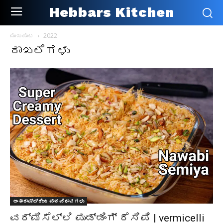
Hebbars Kitchen
ಮುಖಪುಟ
2022
ದಾಖಲೆಗಳು
ಅಂತಾರಾಷ್ಟ್ರೀಯ ಪಾಕವಿಧಾನಗಳು
ವರ್ಮಿಸೆಲ್ಲಿ ಪುಡ್ಡಿಂಗ್ ರೆಸಿಪಿ | vermicelli