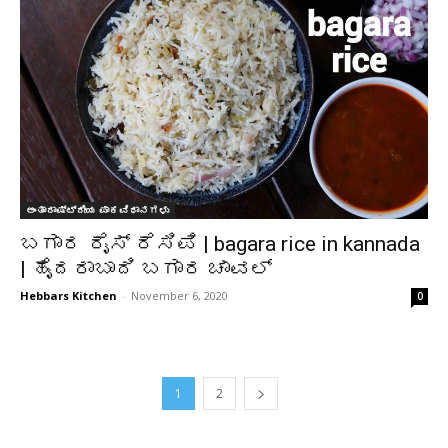
ಅಂತಾರಾಷ್ಟ್ರೀಯ ಪಾಕವಿಧಾನಗಳು
ಬಗಾರ ರೈಸ್ ರೆಸಿಪಿ | bagara rice in kannada
| ಹೈದರಾಬಾದಿ ಬಗಾರ ಚಾವಲ್
Hebbars Kitchen
-
November 6, 2020
0
1
2