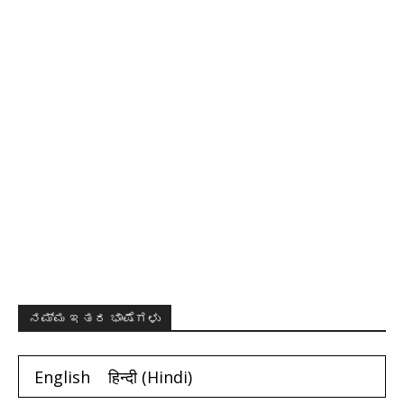
ನಮ್ಮ ಇತರ ಭಾಷೆಗಳು
English
हिन्दी
(
Hindi
)