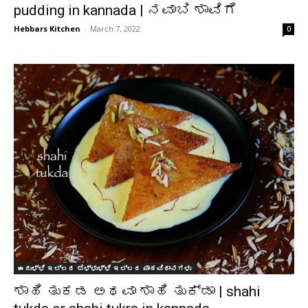
pudding in kannada | ನವಾಬಿ ಶಾವಿಗೆ
Hebbars Kitchen
-
March 7, 2022
0
ಈರುಳ್ಳಿ ಇಲ್ಲದ ಬೆಳ್ಳುಳ್ಳಿ ಇಲ್ಲದ ಪಾಕವಿಧಾನಗಳು
ಶಾಹಿ ತುಕಡ ಅಥವಾ ಶಾಹಿ ತುಕ್ಡಾ | shahi