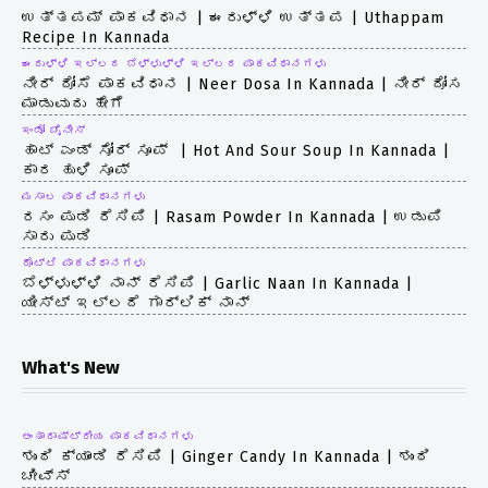
ಉತ್ತಪಮ್ ಪಾಕವಿಧಾನ | ಈರುಳ್ಳಿ ಉತ್ತಪ | Uthappam
Recipe In Kannada
ಈರುಳ್ಳಿ ಇಲ್ಲದ ಬೆಳ್ಳುಳ್ಳಿ ಇಲ್ಲದ ಪಾಕವಿಧಾನಗಳು
ನೀರ್ ದೋಸೆ ಪಾಕವಿಧಾನ | Neer Dosa In Kannada | ನೀರ್ ದೋಸ
ಮಾಡುವುದು ಹೇಗೆ
ಇಂಡೋ ಚೈನೀಸ್
ಹಾಟ್ ಎಂಡ್ ಸೋರ್ ಸೂಪ್ | Hot And Sour Soup In Kannada |
ಕಾರ ಹುಳಿ ಸೂಪ್
ಮಸಾಲ ಪಾಕವಿಧಾನಗಳು
ರಸಂ ಪುಡಿ ರೆಸಿಪಿ | Rasam Powder In Kannada | ಉಡುಪಿ
ಸಾರು ಪುಡಿ
ರೊಟ್ಟಿ ಪಾಕವಿಧಾನಗಳು
ಬೆಳ್ಳುಳ್ಳಿ ನಾನ್ ರೆಸಿಪಿ | Garlic Naan In Kannada |
ಯೀಸ್ಟ್ ಇಲ್ಲದೆ ಗಾರ್ಲಿಕ್ ನಾನ್
What's New
ಅಂತಾರಾಷ್ಟ್ರೀಯ ಪಾಕವಿಧಾನಗಳು
ಶುಂಠಿ ಕ್ಯಾಂಡಿ ರೆಸಿಪಿ | Ginger Candy In Kannada | ಶುಂಠಿ
ಚೀವ್ಸ್