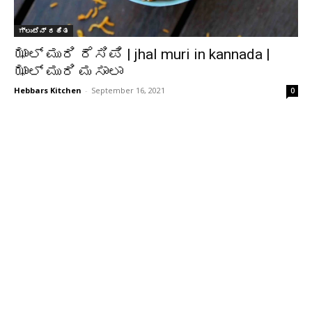
ಗ್ಲುಟೆನ್ ರಹಿತ
ಝಾಲ್ ಮುರಿ ರೆಸಿಪಿ | jhal muri in kannada |
ಝಾಲ್ ಮುರಿ ಮಸಾಲಾ
Hebbars Kitchen
-
September 16, 2021
0