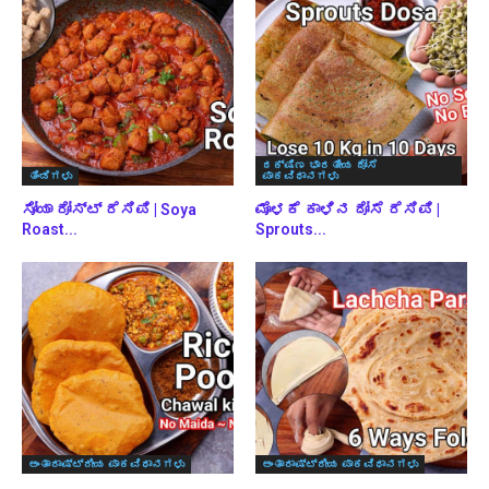
ದಕ್ಷಿಣ ಭಾರತೀಯ ದೋಸೆ
ತಿಂಡಿಗಳು
ಪಾಕವಿಧಾನಗಳು
ಸೋಯಾ ರೋಸ್ಟ್ ರೆಸಿಪಿ | Soya
ಮೊಳಕೆ ಕಾಳಿನ ದೋಸೆ ರೆಸಿಪಿ |
Roast...
Sprouts...
ಅಂತಾರಾಷ್ಟ್ರೀಯ ಪಾಕವಿಧಾನಗಳು
ಅಂತಾರಾಷ್ಟ್ರೀಯ ಪಾಕವಿಧಾನಗಳು