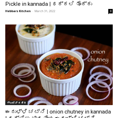
Pickle in kannada | ಥಕ್ಕಲಿ ತೊಕ್ಕು
Hebbars Kitchen
-
March 31, 2022
0
ಗ್ಲುಟೆನ್ ರಹಿತ
ಈರುಳ್ಳಿ ಚಟ್ನಿ | onion chutney in kannada