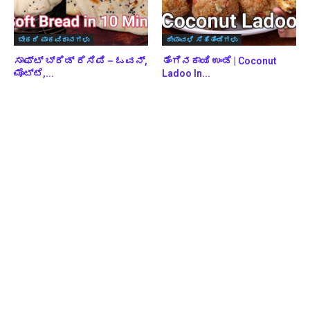
ಬೇಕರಿ ಪಾಕವಿಧಾನಗಳು
ದೀಪಾವಳಿ ಸಿಹಿತಿಂಡಿಗಳು
ಸಾಫ್ಟ್ ಬ್ರೆಡ್ ರೆಸಿಪಿ – ಓವನ್,
ತೆಂಗಿನಕಾಯಿ ಉಂಡೆ | Coconut
ಮೊಟ್ಟೆ,...
Ladoo In...