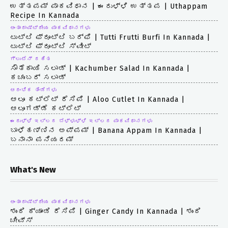
ಉತ್ತಪಮ್ ಪಾಕವಿಧಾನ | ಈರುಳ್ಳಿ ಉತ್ತಪ | Uthappam
Recipe In Kannada
ಅಂತಾರಾಷ್ಟ್ರೀಯ ಪಾಕವಿಧಾನಗಳು
ಟುಟ್ಟಿ ಫ್ರೂಟ್ಟಿ ಬರ್ಫಿ | Tutti Frutti Burfi In Kannada |
ಟುಟ್ಟಿ ಫ್ರೂಟ್ಟಿ ಸ್ವೀಟ್
ಗ್ಲುಟೆನ್ ರಹಿತ
ಸೌತೆಕಾಯಿ ಸಲಾಡ್ | Kachumber Salad In Kannada |
ಕಚುಂಬರ್ ಸಲಾಡ್
ಆರಂಭಿಕ ತಿಂಡಿಗಳು
ಆಲೂ ಕಟ್ಲೆಟ್ ರೆಸಿಪಿ | Aloo Cutlet In Kannada |
ಆಲೂಗಡ್ಡೆ ಕಟ್ಲೆಟ್
ಈರುಳ್ಳಿ ಇಲ್ಲದ ಬೆಳ್ಳುಳ್ಳಿ ಇಲ್ಲದ ಪಾಕವಿಧಾನಗಳು
ಬಾಳೆಹಣ್ಣಿನ ಅಪ್ಪಮ್ | Banana Appam In Kannada |
ಬನಾನಾ ಪನಿಯರಮ್
What's New
ಅಂತಾರಾಷ್ಟ್ರೀಯ ಪಾಕವಿಧಾನಗಳು
ಶುಂಠಿ ಕ್ಯಾಂಡಿ ರೆಸಿಪಿ | Ginger Candy In Kannada | ಶುಂಠಿ
ಚೀವ್ಸ್