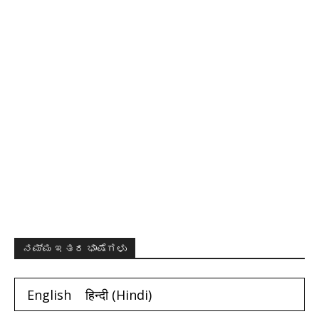
ನಮ್ಮ ಇತರ ಭಾಷೆಗಳು
English
हिन्दी
(
Hindi
)