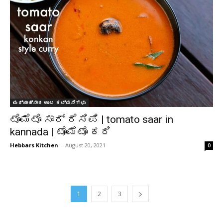
ಮಧ್ಯಾಹ್ನಾದ ಊಟ ಕಲ್ಪನೆಗಳು
ಟೊಮೆಟೊ ಸಾರ್ ರೆಸಿಪಿ | tomato saar in
kannada | ಟೊಮೆಟೊ ಕರಿ
Hebbars Kitchen
-
August 20, 2021
0
1
2
3