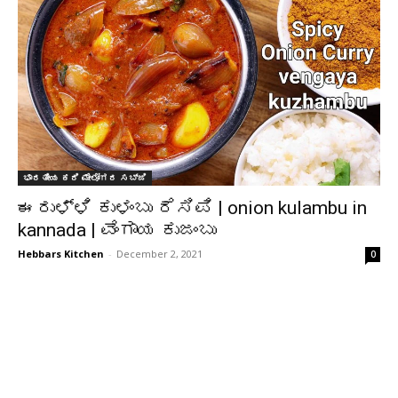
ಭಾರತೀಯ ಕರಿ ಮೇಲೋಗರ ಸಬ್ಜಿ
ಈರುಳ್ಳಿ ಕುಳಂಬು ರೆಸಿಪಿ | onion kulambu in
kannada | ವೆಂಗಾಯ ಕುಜಂಬು
Hebbars Kitchen
-
December 2, 2021
0