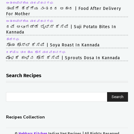
ಅಂತಾರಾಷ್ಟ್ರೀಯ ಪಾಕವಿಧಾನಗಳು
ತಾಯಿಗೆ ಹೆರಿಗೆಯ ನಂತರದ ಆಹಾರ | Food After Delivery
For Mother
ಅಂತಾರಾಷ್ಟ್ರೀಯ ಪಾಕವಿಧಾನಗಳು
ರವೆ ಆಲೂಗಡ್ಡೆ ಬೈಟ್ಸ್ ರೆಸಿಪಿ | Suji Potato Bites In
Kannada
ತಿಂಡಿಗಳು
ಸೋಯಾ ರೋಸ್ಟ್ ರೆಸಿಪಿ | Soya Roast In Kannada
ದಕ್ಷಿಣ ಭಾರತೀಯ ದೋಸೆ ಪಾಕವಿಧಾನಗಳು
ಮೊಳಕೆ ಕಾಳಿನ ದೋಸೆ ರೆಸಿಪಿ | Sprouts Dosa In Kannada
Search Recipes
Search
Recipes Collection
©
Hebbars Kitchen
Indian Veg Recipes | All Rights Reserved