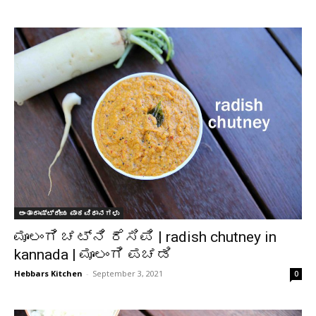
ಅಂತಾರಾಷ್ಟ್ರೀಯ ಪಾಕವಿಧಾನಗಳು
ಮೂಲಂಗಿ ಚಟ್ನಿ ರೆಸಿಪಿ | radish chutney in
kannada | ಮೂಲಂಗಿ ಪಚಡಿ
Hebbars Kitchen
-
September 3, 2021
0