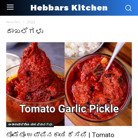
Hebbars Kitchen
ಮುಖಪುಟ
2022
ದಾಖಲೆಗಳು
ಅಂತಾರಾಷ್ಟ್ರೀಯ ಪಾಕವಿಧಾನಗಳು
ಟೊಮೆಟೊ ಉಪ್ಪಿನಕಾಯಿ ರೆಸಿಪಿ | Tomato