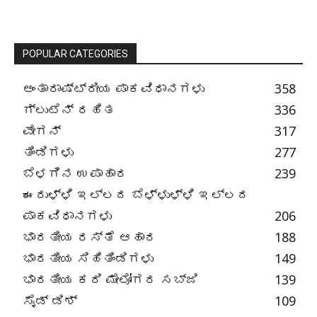
POPULAR CATEGORIES
ಅಂತಾರಾಷ್ಟ್ರೀಯ ಪಾಕವಿಧಾನಗಳು
358
ಗ್ಲುಟೆನ್ ರಹಿತ
336
ವೇಗನ್
317
ತಿಂಡಿಗಳು
277
ಬೆಳಗಿನ ಉಪಾಹಾರ
239
ಈರುಳ್ಳಿ ಇಲ್ಲದ ಬೆಳ್ಳುಳ್ಳಿ ಇಲ್ಲದ
ಪಾಕವಿಧಾನಗಳು
206
ಭಾರತೀಯ ರಸ್ತೆ ಆಹಾರ
188
ಭಾರತೀಯ ಸಿಹಿತಿಂಡಿಗಳು
149
ಭಾರತೀಯ ಕರಿ ಮೇಲೋಗರ ಸಬ್ಜಿ
139
ಸೈಡ್ ಡಿಶ್
109