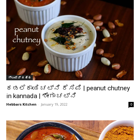
ಗ್ಲುಟೆನ್ ರಹಿತ
ಕಡಲೆಕಾಯಿ ಚಟ್ನಿ ರೆಸಿಪಿ | peanut chutney
in kannada | ಶೇಂಗಾ ಚಟ್ನಿ
Hebbars Kitchen
-
January 19, 2022
0