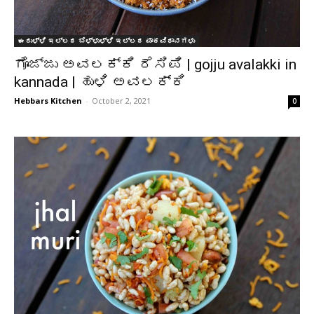
ಈರುಳ್ಳಿ ಇಲ್ಲದ ಬೆಳ್ಳುಳ್ಳಿ ಇಲ್ಲದ ಪಾಕವಿಧಾನಗಳು
ಗೊಜ್ಜು ಅವಲಕ್ಕಿ ರೆಸಿಪಿ | gojju avalakki in
kannada | ಹುಳಿ ಅವಲಕ್ಕಿ
Hebbars Kitchen
-
October 2, 2021
0