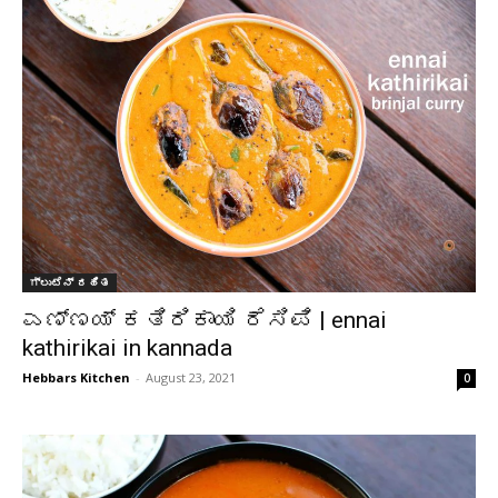
ಗ್ಲುಟೆನ್ ರಹಿತ
ಎಣ್ಣಯ್ ಕತಿರಿಕಾಯಿ ರೆಸಿಪಿ | ennai
kathirikai in kannada
Hebbars Kitchen
-
August 23, 2021
0