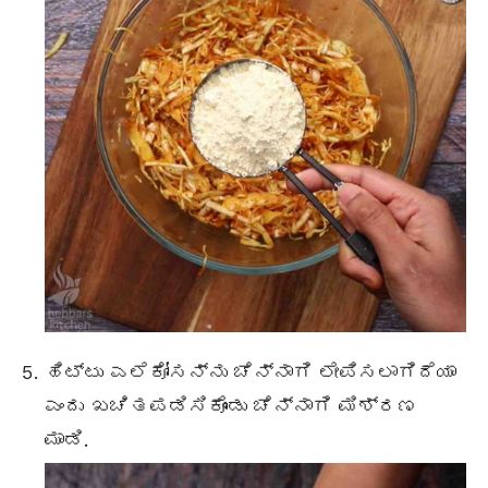
ಹಿಟ್ಟು ಎಲೆಕೋಸನ್ನು ಚೆನ್ನಾಗಿ ಲೇಪಿಸಲಾಗಿದೆಯಾ
ಎಂದು ಖಚಿತಪಡಿಸಿಕೊಂಡು ಚೆನ್ನಾಗಿ ಮಿಶ್ರಣ
ಮಾಡಿ.