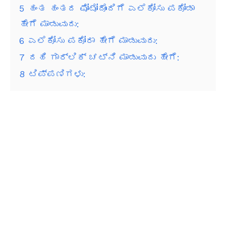
5
ಹಂತ ಹಂತದ ಫೋಟೋದೊಂದಿಗೆ ಎಲೆಕೋಸು ಪಕೋಡಾ
ಹೇಗೆ ಮಾಡುವುದು:
6
ಎಲೆಕೋಸು ಪಕೋರಾ ಹೇಗೆ ಮಾಡುವುದು:
7
ದಹಿ ಗಾರ್ಲಿಕ್ ಚಟ್ನಿ ಮಾಡುವುದು ಹೇಗೆ:
8
ಟಿಪ್ಪಣಿಗಳು: