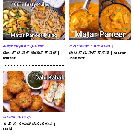
ಪನೀರ್ ಮೇಲೋಗರಗಳು ಸಬ್ಜಿ
ಪನೀರ್ ಮೇಲೋಗರಗಳು ಸಬ್ಜಿ
ಮಟರ್ ಪನೀರ್ ಪುಲಾವ್ ರೆಸಿಪಿ |
ಮಟರ್ ಪನೀರ್ ರೆಸಿಪಿ | Matar
Matar...
Paneer...
ಆರಂಭಿಕ ತಿಂಡಿಗಳು
ದಹಿ ಕೆ ಕಬಾಬ್ ಪಾಕವಿಧಾನ |
Dahi...