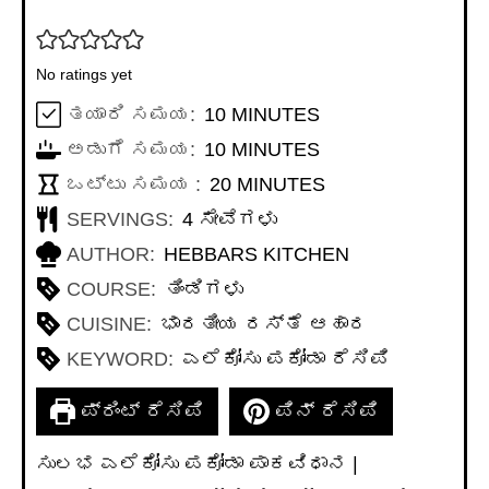
No ratings yet
MINUTES
ತಯಾರಿ ಸಮಯ:
10
MINUTES
MINUTES
ಅಡುಗೆ ಸಮಯ:
10
MINUTES
MINUTES
ಒಟ್ಟು ಸಮಯ :
20
MINUTES
SERVINGS:
4
ಸೇವೆಗಳು
AUTHOR:
HEBBARS KITCHEN
COURSE:
ತಿಂಡಿಗಳು
CUISINE:
ಭಾರತೀಯ ರಸ್ತೆ ಆಹಾರ
KEYWORD:
ಎಲೆಕೋಸು ಪಕೋಡಾ ರೆಸಿಪಿ
ಪ್ರಿಂಟ್ ರೆಸಿಪಿ
ಪಿನ್ ರೆಸಿಪಿ
ಸುಲಭ ಎಲೆಕೋಸು ಪಕೋಡಾ ಪಾಕವಿಧಾನ |