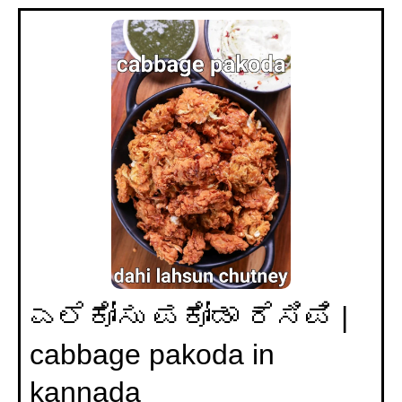
ಎಲೆಕೋಸು ಪಕೋಡಾ ರೆಸಿಪಿ |
cabbage pakoda in
kannada