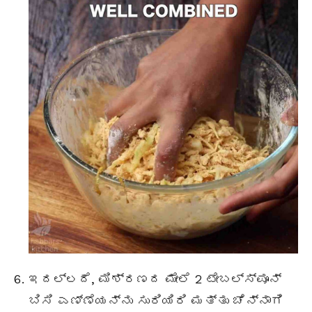
ಇದಲ್ಲದೆ, ಮಿಶ್ರಣದ ಮೇಲೆ 2
ಟೇಬಲ್ಸ್ಪೂನ್
ಬಿಸಿ ಎಣ್ಣೆಯನ್ನು ಸುರಿಯಿರಿ ಮತ್ತು ಚೆನ್ನಾಗಿ