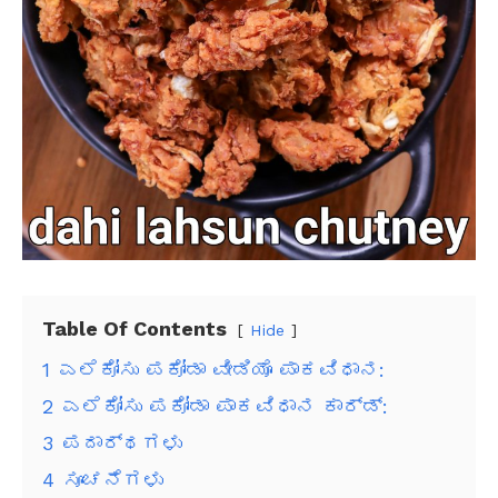
Table Of Contents
Hide
1
ಎಲೆಕೋಸು ಪಕೋಡಾ ವೀಡಿಯೊ ಪಾಕವಿಧಾನ:
2
ಎಲೆಕೋಸು ಪಕೋಡಾ ಪಾಕವಿಧಾನ ಕಾರ್ಡ್:
3
ಪದಾರ್ಥಗಳು
4
ಸೂಚನೆಗಳು