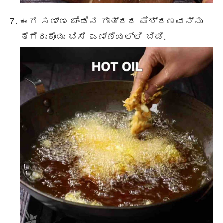
ಈಗ ಸಣ್ಣ ಚೆಂಡಿನ ಗಾತ್ರದ ಮಿಶ್ರಣವನ್ನು
ತೆಗೆದುಕೊಂಡು ಬಿಸಿ ಎಣ್ಣೆಯಲ್ಲಿ ಬಿಡಿ.