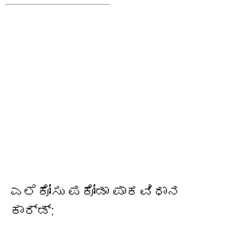
ಎಲೆಕೋಸು ಪಕೋಡಾ ಪಾಕವಿಧಾನ
ಕಾರ್ಡ್: