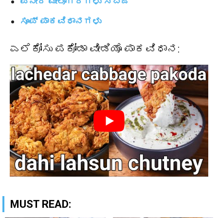
ಪನೀರ್ ಮೇಲೋಗರಗಳು ಸಬ್ಜಿ
ಸೂಪ್ ಪಾಕವಿಧಾನಗಳು
ಎಲೆಕೋಸು ಪಕೋಡಾ ವೀಡಿಯೊ ಪಾಕವಿಧಾನ:
MUST READ: