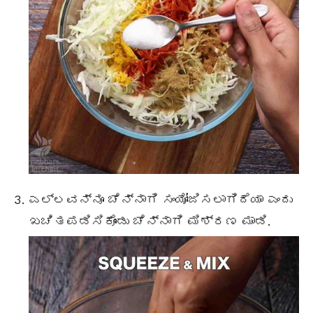
ಎಲ್ಲವನ್ನೂ ಚೆನ್ನಾಗಿ ಸಂಯೋಜಿಸಲಾಗಿದೆಯಾ ಎಂದು
ಖಚಿತಪಡಿಸಿಕೊಂಡು ಚೆನ್ನಾಗಿ ಮಿಶ್ರಣ ಮಾಡಿ.