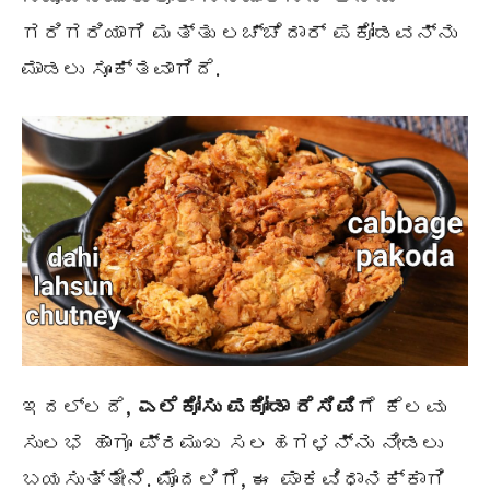
ಗರಿಗರಿಯಾಗಿ ಮತ್ತು ಲಚ್ಚೆದಾರ್ ಪಕೋಡವನ್ನು
ಮಾಡಲು ಸೂಕ್ತವಾಗಿದೆ.
ಇದಲ್ಲದೆ,
ಎಲೆಕೋಸು ಪಕೋಡಾ ರೆಸಿಪಿ
ಗೆ ಕೆಲವು
ಸುಲಭ ಹಾಗೂ ಪ್ರಮುಖ ಸಲಹಗಳನ್ನು ನೀಡಲು
ಬಯಸುತ್ತೇನೆ. ಮೊದಲಿಗೆ, ಈ ಪಾಕವಿಧಾನಕ್ಕಾಗಿ