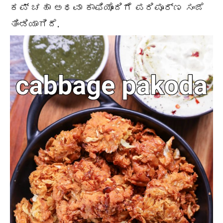
ಕಪ್ ಚಹಾ ಅಥವಾ ಕಾಫಿಯೊಂದಿಗೆ ಪರಿಪೂರ್ಣ ಸಂಜೆ
ತಿಂಡಿಯಾಗಿದೆ.