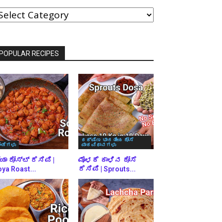
ವರ್ಗಗಳ
್ರಕಾರ
್ರೌಸ್
ಾಡಿ
POPULAR RECIPES
ದಕ್ಷಿಣ ಭಾರತೀಯ ದೋಸೆ
ಿಂಡಿಗಳು
ಪಾಕವಿಧಾನಗಳು
ಯಾ ರೋಸ್ಟ್ ರೆಸಿಪಿ |
ಮೊಳಕೆ ಕಾಳಿನ ದೋಸೆ
ya Roast...
ರೆಸಿಪಿ | Sprouts...