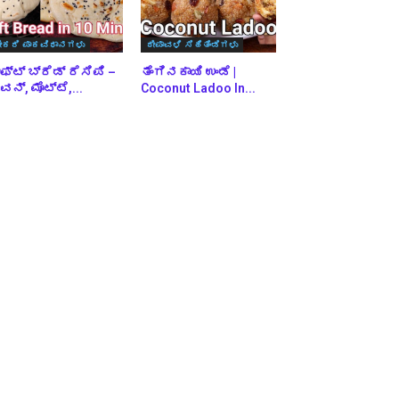
ೇಕರಿ ಪಾಕವಿಧಾನಗಳು
ದೀಪಾವಳಿ ಸಿಹಿತಿಂಡಿಗಳು
ಫ್ಟ್ ಬ್ರೆಡ್ ರೆಸಿಪಿ –
ತೆಂಗಿನಕಾಯಿ ಉಂಡೆ |
ನ್, ಮೊಟ್ಟೆ,...
Coconut Ladoo In...