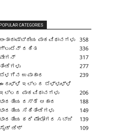
POPULAR CATEGORIES
ಅಂತಾರಾಷ್ಟ್ರೀಯ ಪಾಕವಿಧಾನಗಳು
358
ಗ್ಲುಟೆನ್ ರಹಿತ
336
ವೇಗನ್
317
ತಿಂಡಿಗಳು
277
ಬೆಳಗಿನ ಉಪಾಹಾರ
239
ಈರುಳ್ಳಿ ಇಲ್ಲದ ಬೆಳ್ಳುಳ್ಳಿ
ಇಲ್ಲದ ಪಾಕವಿಧಾನಗಳು
206
ಭಾರತೀಯ ರಸ್ತೆ ಆಹಾರ
188
ಭಾರತೀಯ ಸಿಹಿತಿಂಡಿಗಳು
149
ಭಾರತೀಯ ಕರಿ ಮೇಲೋಗರ ಸಬ್ಜಿ
139
ಸೈಡ್ ಡಿಶ್
109