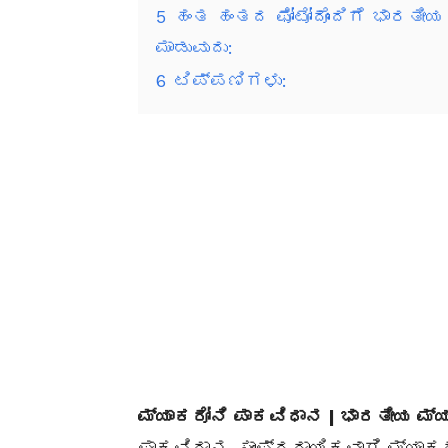
5
ಹಂತ ಹಂತದ ಫೋಟೋದೊಂದಿಗೆ ಭಾರತೀಯ
ಮಾಡುವುದು:
6
ಟಿಪ್ಪಣಿಗಳು:
ಮ್ಯಾಕರೋನಿ ಪಾಕವಿಧಾನ | ಭಾರತೀಯ ಮ್ಯ
ಪಾಕವಿಧಾನ. ಸಾಂಪ್ರದಾಯಿಕವಾಗಿ ಮ್ಯಾಕ