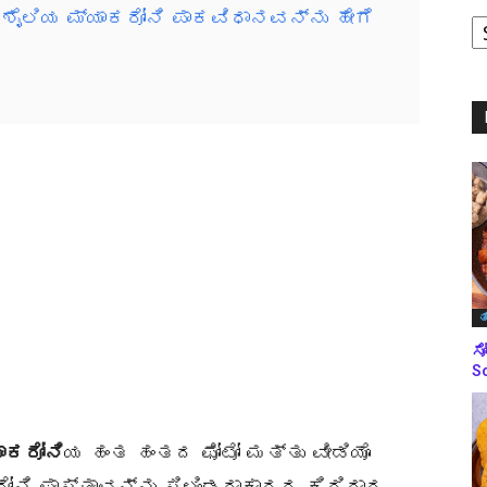
 ಶೈಲಿಯ ಮ್ಯಾಕರೋನಿ ಪಾಕವಿಧಾನವನ್ನು ಹೇಗೆ
ಪ
ಬ
ಮ
ತ
ಸೋ
So
ಾಕರೋನಿ
ಯ ಹಂತ ಹಂತದ ಫೋಟೋ ಮತ್ತು ವೀಡಿಯೊ
ರೋನಿ ಪಾಸ್ತಾವನ್ನು ಸಿಲಿಂಡರಾಕಾರದ ಕಿರಿದಾದ