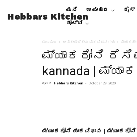
ಮನೆ
ಉಪಾಹಾರ
ರೈಸ್
Hebbars Kitchen
ರೊಟ್ಟಿ
ಮುಖಪುಟ
ಅಂತಾರಾಷ್ಟ್ರೀಯ ಪಾಕವಿಧಾನಗಳು
ಮ್ಯಾಕರೋನ
ಮ್ಯಾಕರೋನಿ ರೆಸಿಪ
kannada | ಮ್ಯಾಕ
ಮೂಲಕ
Hebbars Kitchen
-
October 29, 2020
ಮ್ಯಾಕರೋನಿ ಪಾಕವಿಧಾನ | ಮ್ಯಾಕರೋನಿ