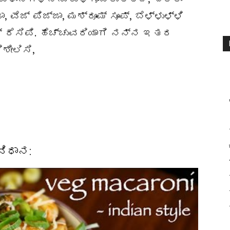
, ವೆಜ್ ಪಿಜ್ಜಾ, ಮಶ್ರೂಮ್ ಸೂಪ್, ಬೆಳ್ಳುಳ್ಳಿ
ೈಸ್ ರೆಸಿಪಿ. ಹೆಚ್ಚುವರಿಯಾಗಿ ನನ್ನ ಇತರ
ೀಲಿಸಿ,
ವಿಧಾನ: