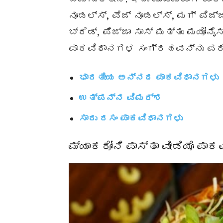
ನೂಡಲ್ಸ್, ವೆಜ್ ನೂಡಲ್ಸ್, ಮಗ್ ಪಿಜ್ಜಾ
ಬ್ರೆಡ್, ಪಿಜ್ಜಾ ಸಾಸ್ ಮತ್ತು ಮಯೋನ
ಪಾಕವಿಧಾನಗಳ ಸಂಗ್ರಹವನ್ನು ಪರಿಶ
ಭಾರತೀಯ ಅನ್ನದ ಪಾಕವಿಧಾನಗಳು
ಉತ್ಪನ್ನ ವಿಮರ್ಶ
ಸಾರು ರಸಂ ಪಾಕವಿಧಾನಗಳು
ಮ್ಯಾಕರೋನಿ ಪಾಸ್ತಾ ವೀಡಿಯೊ ಪಾಕ