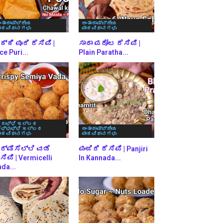
ಂತಾರಾಷ್ಟ್ರೀಯ
ಅಂತಾರಾಷ್ಟ್ರೀಯ
ಾಕವಿಧಾನಗಳು
ಪಾಕವಿಧಾನಗಳು
್ಕಿ ಪೂರಿ ರೆಸಿಪಿ |
ಸಾದಾ ಪರೋಟ ರೆಸಿಪಿ |
ce Puri...
Plain Paratha...
ರುಳ್ಳಿ ಇಲ್ಲದ
ೆಳ್ಳುಳ್ಳಿ ಇಲ್ಲದ
ಅಂತಾರಾಷ್ಟ್ರೀಯ
ಾಕವಿಧಾನಗಳು
ಪಾಕವಿಧಾನಗಳು
ರ್ಮಿಸೆಲ್ಲಿ ವಡೆ
ಪಂಜಿರಿ ರೆಸಿಪಿ | Panjiri
ಸಿಪಿ | Vermicelli
In Kannada...
da...