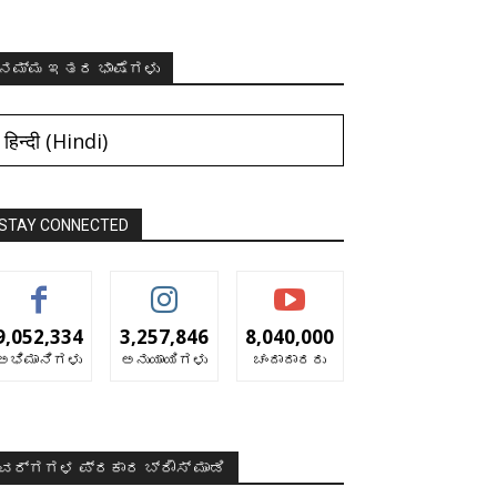
ನಮ್ಮ ಇತರ ಭಾಷೆಗಳು
हिन्दी
(
Hindi
)
STAY CONNECTED
9,052,334
3,257,846
8,040,000
ಅಭಿಮಾನಿಗಳು
ಅನುಯಾಯಿಗಳು
ಚಂದಾದಾರರು
ವರ್ಗಗಳ ಪ್ರಕಾರ ಬ್ರೌಸ್ ಮಾಡಿ