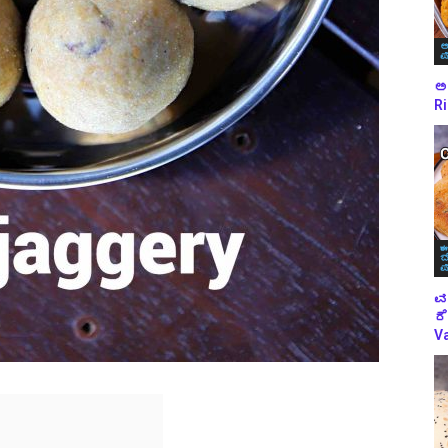
ಅ
ಪ
ಅಕ
Ri
ಈ
ಬ
ಪ
ವ
ರೆ
Va