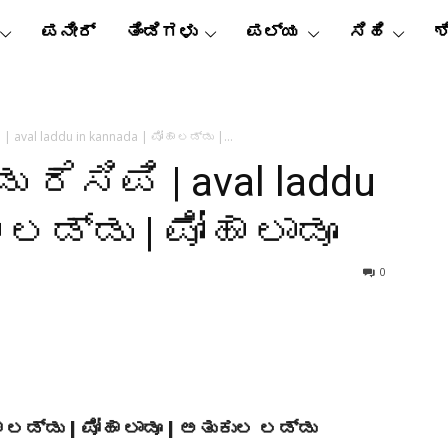
ಪನೀರ್
ತಿಂಡಿಗಳು
ಪಲ್ಯ
ಸಿಹಿ
ಶ
 aval laddu in kannada | ಪೋಹಾ ಲಡ್ಡು |...
ರೆಸಿಪಿ | aval laddu
ಾ ಲಡ್ಡು | ಪೋಹಾ ಲಾಡೂ
0
ಲಡ್ಡು | ಪೋಹಾ ಲಾಡೂ | ಅತುಕುಲ ಲಡ್ಡು