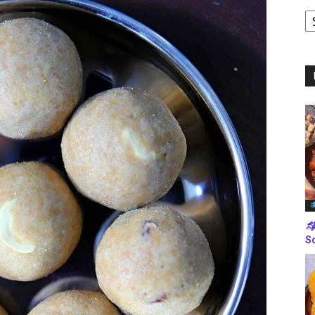
ಪ
ಬ
ಮ
ತ
ಸೋ
So