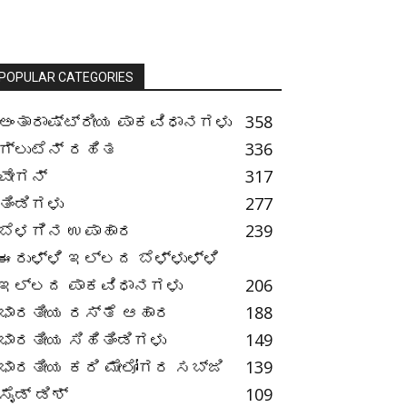
POPULAR CATEGORIES
ಅಂತಾರಾಷ್ಟ್ರೀಯ ಪಾಕವಿಧಾನಗಳು
358
ಗ್ಲುಟೆನ್ ರಹಿತ
336
ವೇಗನ್
317
ತಿಂಡಿಗಳು
277
ಬೆಳಗಿನ ಉಪಾಹಾರ
239
ಈರುಳ್ಳಿ ಇಲ್ಲದ ಬೆಳ್ಳುಳ್ಳಿ
ಇಲ್ಲದ ಪಾಕವಿಧಾನಗಳು
206
ಭಾರತೀಯ ರಸ್ತೆ ಆಹಾರ
188
ಭಾರತೀಯ ಸಿಹಿತಿಂಡಿಗಳು
149
ಭಾರತೀಯ ಕರಿ ಮೇಲೋಗರ ಸಬ್ಜಿ
139
ಸೈಡ್ ಡಿಶ್
109