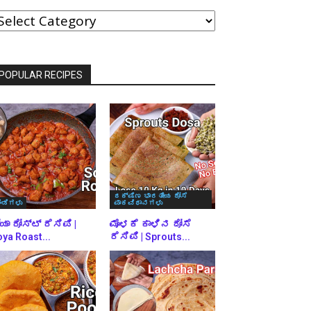
ವರ್ಗಗಳ
್ರಕಾರ
್ರೌಸ್
ಾಡಿ
POPULAR RECIPES
ದಕ್ಷಿಣ ಭಾರತೀಯ ದೋಸೆ
ಿಂಡಿಗಳು
ಪಾಕವಿಧಾನಗಳು
ಯಾ ರೋಸ್ಟ್ ರೆಸಿಪಿ |
ಮೊಳಕೆ ಕಾಳಿನ ದೋಸೆ
ya Roast...
ರೆಸಿಪಿ | Sprouts...