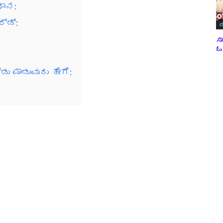
ಧಾನ:
್ಡ್:
ಬ
ಸಾ
ಓವ
ು ಮಾಡುವುದು ಹೇಗೆ: