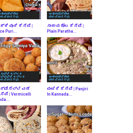
ಂತಾರಾಷ್ಟ್ರೀಯ
ಅಂತಾರಾಷ್ಟ್ರೀಯ
ಾಕವಿಧಾನಗಳು
ಪಾಕವಿಧಾನಗಳು
್ಕಿ ಪೂರಿ ರೆಸಿಪಿ |
ಸಾದಾ ಪರೋಟ ರೆಸಿಪಿ |
ce Puri...
Plain Paratha...
ರುಳ್ಳಿ ಇಲ್ಲದ
ೆಳ್ಳುಳ್ಳಿ ಇಲ್ಲದ
ಅಂತಾರಾಷ್ಟ್ರೀಯ
ಾಕವಿಧಾನಗಳು
ಪಾಕವಿಧಾನಗಳು
ರ್ಮಿಸೆಲ್ಲಿ ವಡೆ
ಪಂಜಿರಿ ರೆಸಿಪಿ | Panjiri
ಸಿಪಿ | Vermicelli
In Kannada...
da...