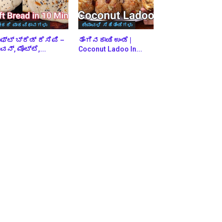
ೇಕರಿ ಪಾಕವಿಧಾನಗಳು
ದೀಪಾವಳಿ ಸಿಹಿತಿಂಡಿಗಳು
ಫ್ಟ್ ಬ್ರೆಡ್ ರೆಸಿಪಿ –
ತೆಂಗಿನಕಾಯಿ ಉಂಡೆ |
ನ್, ಮೊಟ್ಟೆ,...
Coconut Ladoo In...