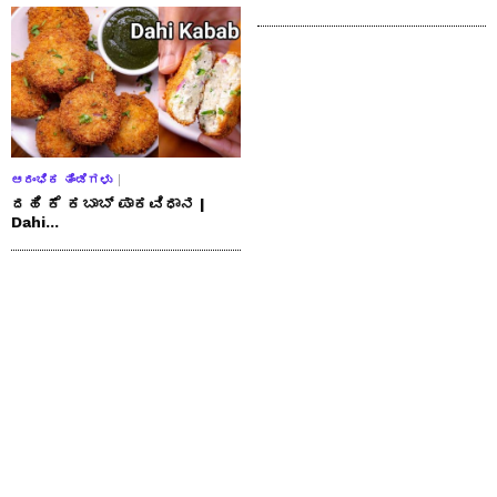
ಆರಂಭಿಕ ತಿಂಡಿಗಳು
ದಹಿ ಕೆ ಕಬಾಬ್ ಪಾಕವಿಧಾನ |
Dahi...