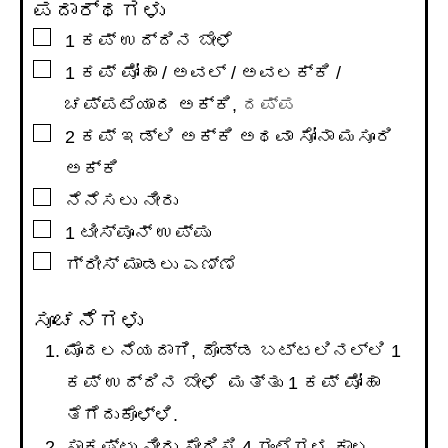
ಪದಾರ್ಥಗಳು
▢
1
ಕಪ್
ಉದ್ದಿನ ಬೇಳೆ
▢
1
ಕಪ್
ಪೋಹಾ / ಅವಲ್ / ಅವಲಕ್ಕಿ /
ಚಪ್ಪಟೆಯಾದ ಅಕ್ಕಿ
,
ದಪ್ಪ
▢
2
ಕಪ್
ಇಡ್ಲಿ ಅಕ್ಕಿ ಅಥವಾ ಸೋನಾ ಮಸೂರಿ
ಅಕ್ಕಿ
▢
ನೆನೆಸಲು ನೀರು
▢
1
ಟೀಸ್ಪೂನ್
ಉಪ್ಪು
▢
ಗ್ರೀಸ್ ಮಾಡಲು ಎಣ್ಣೆ
ಸೂಚನೆಗಳು
ಮೊದಲನೆಯದಾಗಿ, ದೊಡ್ಡ ಬಟ್ಟಲಿನಲ್ಲಿ 1
ಕಪ್ ಉದ್ದಿನ ಬೇಳೆ ಮತ್ತು 1 ಕಪ್ ಪೋಹಾ
ತೆಗೆದುಕೊಳ್ಳಿ.
ಸಾಕಷ್ಟು ನೀರು ಸೇರಿಸಿ 4 ಗಂಟೆಗಳ ಕಾಲ