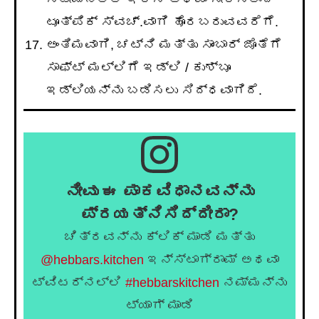
ಟೂತ್‌ಪಿಕ್ ಸ್ವಚ್.ವಾಗಿ ಹೊರಬರುವವರೆಗೆ.
ಅಂತಿಮವಾಗಿ, ಚಟ್ನಿ ಮತ್ತು ಸಾಂಬಾರ್ ಜೊತೆಗೆ
ಸಾಫ್ಟ್ ಮಲ್ಲಿಗೆ ಇಡ್ಲಿ / ಕುಶ್ಬೂ
ಇಡ್ಲಿಯನ್ನು ಬಡಿಸಲು ಸಿದ್ಧವಾಗಿದೆ.
ನೀವು ಈ ಪಾಕವಿಧಾನವನ್ನು
ಪ್ರಯತ್ನಿಸಿದ್ದೀರಾ?
ಚಿತ್ರವನ್ನು ಕ್ಲಿಕ್ ಮಾಡಿ ಮತ್ತು
@hebbars.kitchen
ಇನ್ಸ್ಟಾಗ್ರಾಮ್ ಅಥವಾ
ಟ್ವಿಟರ್‌ನಲ್ಲಿ
#hebbarskitchen
ನಮ್ಮನ್ನು
ಟ್ಯಾಗ್ ಮಾಡಿ