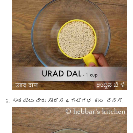
ಸಾಕಷ್ಟು ನೀರು ಸೇರಿಸಿ 4 ಗಂಟೆಗಳ ಕಾಲ ನೆನೆಸಿ.