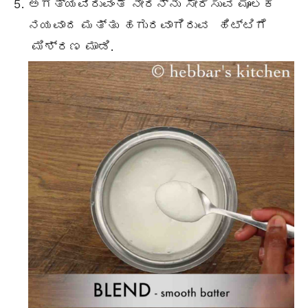
ಅಗತ್ಯವಿರುವಂತೆ ನೀರನ್ನು ಸೇರಿಸುವ ಮೂಲಕ
ನಯವಾದ ಮತ್ತು ಹಗುರವಾಗಿರುವ ಹಿಟ್ಟಿಗೆ
ಮಿಶ್ರಣ ಮಾಡಿ.