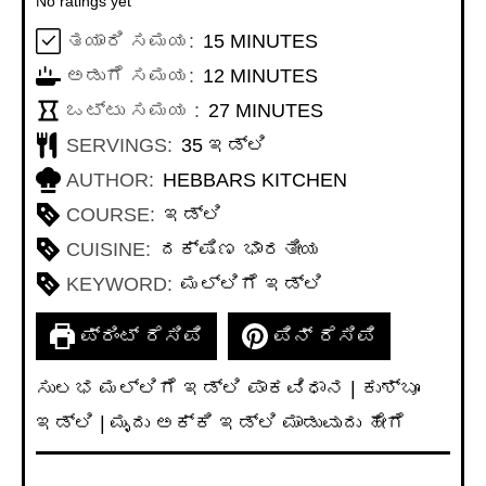
No ratings yet
MINUTES
ತಯಾರಿ ಸಮಯ:
15
MINUTES
MINUTES
ಅಡುಗೆ ಸಮಯ:
12
MINUTES
MINUTES
ಒಟ್ಟು ಸಮಯ :
27
MINUTES
SERVINGS:
35
ಇಡ್ಲಿ
AUTHOR:
HEBBARS KITCHEN
COURSE:
ಇಡ್ಲಿ
CUISINE:
ದಕ್ಷಿಣ ಭಾರತೀಯ
KEYWORD:
ಮಲ್ಲಿಗೆ ಇಡ್ಲಿ
ಪ್ರಿಂಟ್ ರೆಸಿಪಿ
ಪಿನ್ ರೆಸಿಪಿ
ಸುಲಭ ಮಲ್ಲಿಗೆ ಇಡ್ಲಿ ಪಾಕವಿಧಾನ | ಕುಶ್ಬೂ
ಇಡ್ಲಿ | ಮೃದು ಅಕ್ಕಿ ಇಡ್ಲಿ ಮಾಡುವುದು ಹೇಗೆ