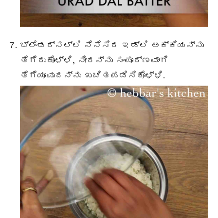
ಬ್ಲೆಂಡರ್ನಲ್ಲಿ ನೆನೆಸಿದ ಇಡ್ಲಿ ಅಕ್ಕಿಯನ್ನು
ತೆಗೆದುಕೊಳ್ಳಿ, ನೀರನ್ನು ಸಂಪೂರ್ಣವಾಗಿ
ತೆಗೆಯೂವುದನ್ನು ಖಚಿತಪಡಿಸಿಕೊಳ್ಳಿ.