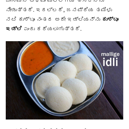
ಜಾಸ್ಮಿನ್ ಅಥವಾ ಮಲ್ಲಿಗೆಯ ಹೆಸರನ್ನು
ನೀಡುತ್ತದೆ. ಇದಲ್ಲದೆ, ಜನಪ್ರಿಯ ತಮಿಳು
ನಟಿ ಕುಶ್ಬೂ ನಂತರ ಅದೇ ಇಡ್ಲಿಯನ್ನು
ಕುಶ್ಬೂ
ಇಡ್ಲಿ
ಎಂದು ಕರೆಯಲಾಗುತ್ತದೆ.