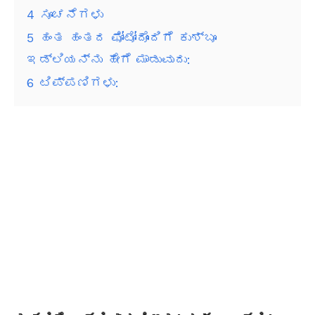
4
ಸೂಚನೆಗಳು
5
ಹಂತ ಹಂತದ ಫೋಟೋದೊಂದಿಗೆ ಕುಶ್ಬೂ
ಇಡ್ಲಿಯನ್ನು ಹೇಗೆ ಮಾಡುವುದು:
6
ಟಿಪ್ಪಣಿಗಳು: