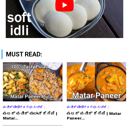
MUST READ:
ಪನೀರ್ ಮೇಲೋಗರಗಳು ಸಬ್ಜಿ
ಪನೀರ್ ಮೇಲೋಗರಗಳು ಸಬ್ಜಿ
ಮಟರ್ ಪನೀರ್ ಪುಲಾವ್ ರೆಸಿಪಿ |
ಮಟರ್ ಪನೀರ್ ರೆಸಿಪಿ | Matar
Matar...
Paneer...