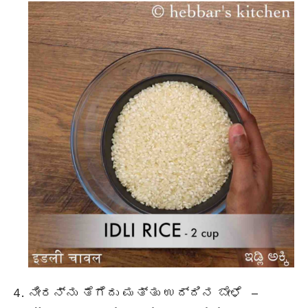
ನೀರನ್ನು ತೆಗೆದು ಮತ್ತು ಉದ್ದಿನ ಬೇಳೆ –