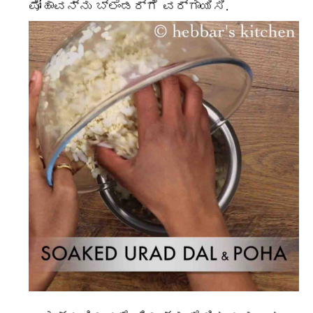
ಪೋಹಾವನ್ನು ಬ್ಲೆಂಡರ್ಗೆ ವರ್ಗಾಯಿಸಿ.