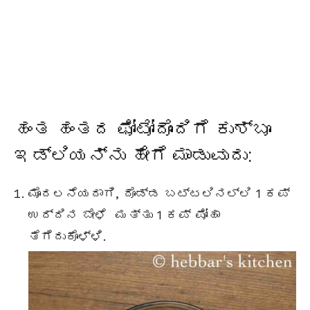
ಹಂತ ಹಂತದ ಫೋಟೋದೊಂದಿಗೆ ಕುಶ್ಬೂ
ಇಡ್ಲಿಯನ್ನು ಹೇಗೆ ಮಾಡುವುದು:
ಮೊದಲನೆಯದಾಗಿ, ದೊಡ್ಡ ಬಟ್ಟಲಿನಲ್ಲಿ 1 ಕಪ್
ಉದ್ದಿನ ಬೇಳೆ ಮತ್ತು 1 ಕಪ್ ಪೋಹಾ
ತೆಗೆದುಕೊಳ್ಳಿ.