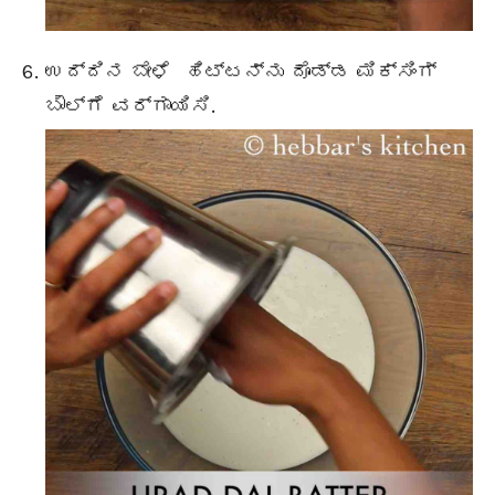
ಉದ್ದಿನ ಬೇಳೆ ಹಿಟ್ಟನ್ನು ದೊಡ್ಡ ಮಿಕ್ಸಿಂಗ್
ಬೌಲ್‌ಗೆ ವರ್ಗಾಯಿಸಿ.