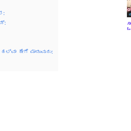
ನ:
ಬ
ಡ್:
ಸಾ
ಓವ
ಹಲ್ವಾ ಹೇಗೆ ಮಾಡುವುದು: