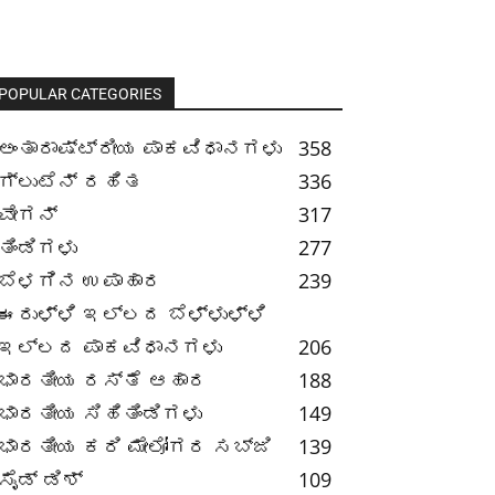
POPULAR CATEGORIES
ಅಂತಾರಾಷ್ಟ್ರೀಯ ಪಾಕವಿಧಾನಗಳು
358
ಗ್ಲುಟೆನ್ ರಹಿತ
336
ವೇಗನ್
317
ತಿಂಡಿಗಳು
277
ಬೆಳಗಿನ ಉಪಾಹಾರ
239
ಈರುಳ್ಳಿ ಇಲ್ಲದ ಬೆಳ್ಳುಳ್ಳಿ
ಇಲ್ಲದ ಪಾಕವಿಧಾನಗಳು
206
ಭಾರತೀಯ ರಸ್ತೆ ಆಹಾರ
188
ಭಾರತೀಯ ಸಿಹಿತಿಂಡಿಗಳು
149
ಭಾರತೀಯ ಕರಿ ಮೇಲೋಗರ ಸಬ್ಜಿ
139
ಸೈಡ್ ಡಿಶ್
109