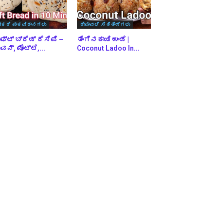
ೇಕರಿ ಪಾಕವಿಧಾನಗಳು
ದೀಪಾವಳಿ ಸಿಹಿತಿಂಡಿಗಳು
ಫ್ಟ್ ಬ್ರೆಡ್ ರೆಸಿಪಿ –
ತೆಂಗಿನಕಾಯಿ ಉಂಡೆ |
ನ್, ಮೊಟ್ಟೆ,...
Coconut Ladoo In...