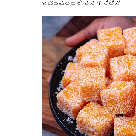
ಇಷ್ಟಪಟ್ಟರೆ ನನಗೆ ತಿಳಿಸಿ.