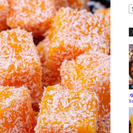
ಪ
ಬ
ಮ
ತ
ಸೋ
So