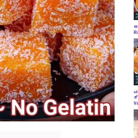
ಅ
ಪ
ಅಕ
Ri
ಈ
ಬ
ಪ
ವ
ರೆ
Va