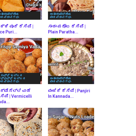
ಂತಾರಾಷ್ಟ್ರೀಯ
ಅಂತಾರಾಷ್ಟ್ರೀಯ
ಾಕವಿಧಾನಗಳು
ಪಾಕವಿಧಾನಗಳು
್ಕಿ ಪೂರಿ ರೆಸಿಪಿ |
ಸಾದಾ ಪರೋಟ ರೆಸಿಪಿ |
ce Puri...
Plain Paratha...
ರುಳ್ಳಿ ಇಲ್ಲದ
ೆಳ್ಳುಳ್ಳಿ ಇಲ್ಲದ
ಅಂತಾರಾಷ್ಟ್ರೀಯ
ಾಕವಿಧಾನಗಳು
ಪಾಕವಿಧಾನಗಳು
ರ್ಮಿಸೆಲ್ಲಿ ವಡೆ
ಪಂಜಿರಿ ರೆಸಿಪಿ | Panjiri
ಸಿಪಿ | Vermicelli
In Kannada...
da...