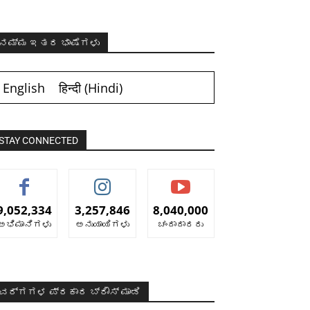
ನಮ್ಮ ಇತರ ಭಾಷೆಗಳು
English
हिन्दी
(
Hindi
)
STAY CONNECTED
9,052,334
3,257,846
8,040,000
ಅಭಿಮಾನಿಗಳು
ಅನುಯಾಯಿಗಳು
ಚಂದಾದಾರರು
ವರ್ಗಗಳ ಪ್ರಕಾರ ಬ್ರೌಸ್ ಮಾಡಿ