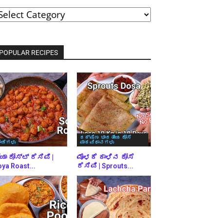
ವರ್ಗಗಳ
್ರಕಾರ
್ರೌಸ್
ಾಡಿ
POPULAR RECIPES
ದಕ್ಷಿಣ ಭಾರತೀಯ ದೋಸೆ
ಿಂಡಿಗಳು
ಪಾಕವಿಧಾನಗಳು
ಯಾ ರೋಸ್ಟ್ ರೆಸಿಪಿ |
ಮೊಳಕೆ ಕಾಳಿನ ದೋಸೆ
ya Roast...
ರೆಸಿಪಿ | Sprouts...