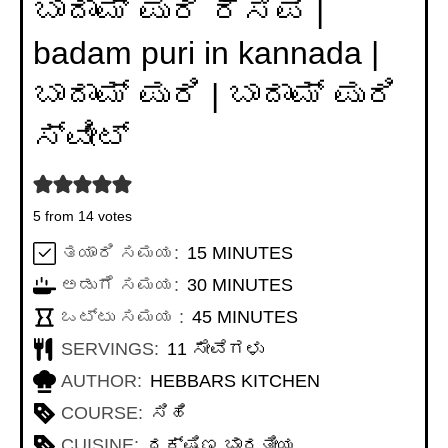
ಬಾದಾಮ್ ಪುರಿ ರೆಸಿಪಿ |
badam puri in kannada |
ಬಾದಾಮ್ ಪುರಿ | ಬಾದಾಮ್ ಪುರಿ
ಸ್ವೀಟ್
5
from
14
votes
MINUTES
ತಯಾರಿ ಸಮಯ:
15
MINUTES
MINUTES
ಅಡುಗೆ ಸಮಯ:
30
MINUTES
MINUTES
ಒಟ್ಟು ಸಮಯ :
45
MINUTES
SERVINGS:
11
ಸೇವೆಗಳು
AUTHOR:
HEBBARS KITCHEN
COURSE:
ಸಿಹಿ
CUISINE:
ದಕ್ಷಿಣ ಭಾರತೀಯ