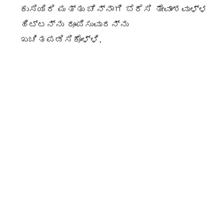
ಕುಸಿಯಿರಿ ಮತ್ತು ಚೆನ್ನಾಗಿ ಬೆರೆಸಿ ತೇವಾಂಶವುಳ್ಳ
ಹಿಟ್ಟನ್ನು ರೂಪಿಸುವುದನ್ನು
ಖಚಿತಪಡಿಸಿಕೊಳ್ಳಿ.