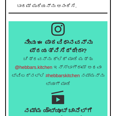
ಬಾದಮ್ ಪುರಿಯನ್ನು ಆನಂದಿಸಿ.
ನೀವು ಈ ಪಾಕವಿಧಾನವನ್ನು
ಪ್ರಯತ್ನಿಸಿದ್ದೀರಾ?
ಚಿತ್ರವನ್ನು ಕ್ಲಿಕ್ ಮಾಡಿ ಮತ್ತು
@hebbars.kitchen
ಇನ್ಸ್ಟಾಗ್ರಾಮ್ ಅಥವಾ
ಟ್ವಿಟರ್‌ನಲ್ಲಿ
#hebbarskitchen
ನಮ್ಮನ್ನು
ಟ್ಯಾಗ್ ಮಾಡಿ
ನಮ್ಮ ಯೌಟ್ಯೂಬ್ ಚಾನೆಲ್ಗೆ