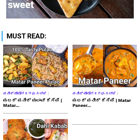
MUST READ:
ಪನೀರ್ ಮೇಲೋಗರಗಳು ಸಬ್ಜಿ
ಪನೀರ್ ಮೇಲೋಗರಗಳು ಸಬ್ಜಿ
ಮಟರ್ ಪನೀರ್ ಪುಲಾವ್ ರೆಸಿಪಿ |
ಮಟರ್ ಪನೀರ್ ರೆಸಿಪಿ | Matar
Matar...
Paneer...