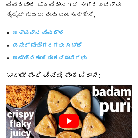
ವಿವರವಾದ ಪಾಕವಿಧಾನಗಳ ಸಂಗ್ರಹವನ್ನು
ಹೈಲೈಟ್ ಮಾಡಲು ನಾನು ಬಯಸುತ್ತೇನೆ,
ಉತ್ಪನ್ನ ವಿಮರ್ಶ
ಪನೀರ್ ಮೇಲೋಗರಗಳು ಸಬ್ಜಿ
ಉಪ್ಪಿನಕಾಯಿ ಪಾಕವಿಧಾನಗಳು
ಬಾದಾಮ್ ಪುರಿ ವಿಡಿಯೋ ಪಾಕವಿಧಾನ: