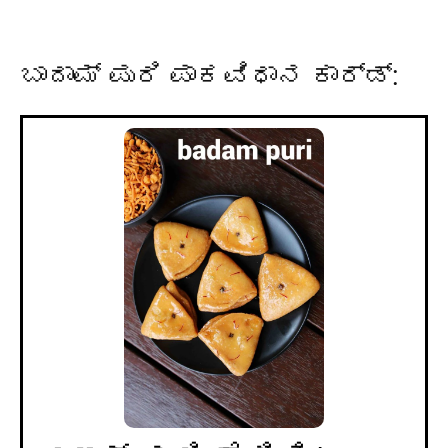
ಬಾದಾಮ್ ಪುರಿ ಪಾಕವಿಧಾನ ಕಾರ್ಡ್: