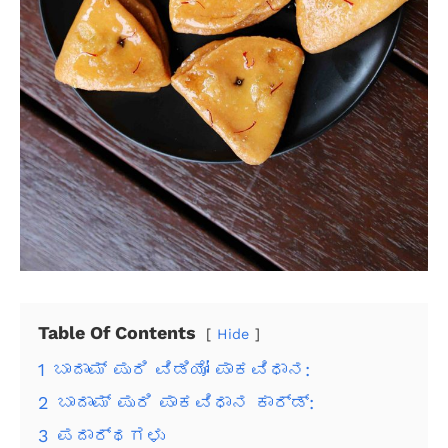
Table Of Contents
Hide
1
ಬಾದಾಮ್ ಪುರಿ ವಿಡಿಯೋ ಪಾಕವಿಧಾನ:
2
ಬಾದಾಮ್ ಪುರಿ ಪಾಕವಿಧಾನ ಕಾರ್ಡ್:
3
ಪದಾರ್ಥಗಳು