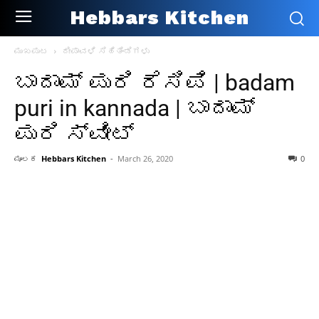
Hebbars Kitchen
ಮುಖಪುಟ
ದೀಪಾವಳಿ ಸಿಹಿತಿಂಡಿಗಳು
ಬಾದಾಮ್ ಪುರಿ ರೆಸಿಪಿ | badam
puri in kannada | ಬಾದಾಮ್
ಪುರಿ ಸ್ವೀಟ್
ಮೂಲಕ
Hebbars Kitchen
-
March 26, 2020
0