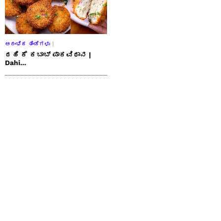
ಆರಂಭಿಕ ತಿಂಡಿಗಳು
ದಹಿ ಕೆ ಕಬಾಬ್ ಪಾಕವಿಧಾನ |
Dahi...