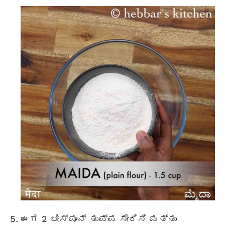
ಈಗ 2 ಟೀಸ್ಪೂನ್ ತುಪ್ಪ ಸೇರಿಸಿ ಮತ್ತು