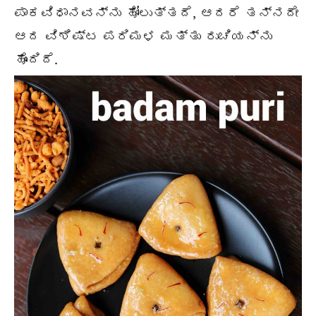
ಪಾಕವಿಧಾನವನ್ನು ಹೋಲುತ್ತದೆ, ಆದರೆ ತನ್ನದೇ
ಆದ ವಿಶಿಷ್ಟ ಪರಿಮಳ ಮತ್ತು ರುಚಿಯನ್ನು
ಹೊಂದಿದೆ.