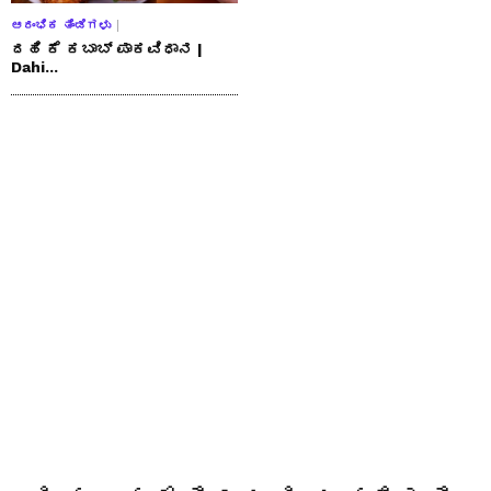
ಆರಂಭಿಕ ತಿಂಡಿಗಳು
ದಹಿ ಕೆ ಕಬಾಬ್ ಪಾಕವಿಧಾನ |
Dahi...