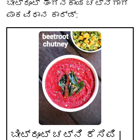
ಬೀಟ್ರೂಟ್ ತೆಂಗಿನಕಾಯಿ ಚಟ್ನಿಗಾಗಿ
ಪಾಕವಿಧಾನ ಕಾರ್ಡ್:
ಬೀಟ್ರೂಟ್ ಚಟ್ನಿ ರೆಸಿಪಿ |