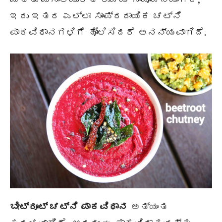
ಇದು ಇತರ ಎಲ್ಲಾ ಸಾಂಪ್ರದಾಯಿಕ ಚಟ್ನಿ
ಪಾಕವಿಧಾನಗಳಿಗೆ ಹೋಲಿಸಿದರೆ ಅನನ್ಯವಾಗಿದೆ.
ಬೀಟ್ರೂಟ್ ಚಟ್ನಿ ಪಾಕವಿಧಾನ
ಅತ್ಯಂತ