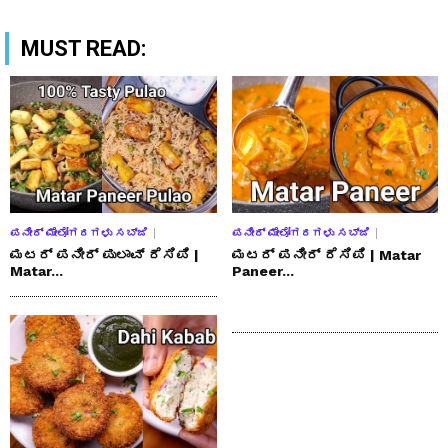
MUST READ:
ಪನೀರ್ ಮೇಲೋಗರಗಳು ಸಬ್ಜಿ
ಪನೀರ್ ಮೇಲೋಗರಗಳು ಸಬ್ಜಿ
ಮಟರ್ ಪನೀರ್ ಪುಲಾವ್ ರೆಸಿಪಿ |
ಮಟರ್ ಪನೀರ್ ರೆಸಿಪಿ | Matar
Matar...
Paneer...