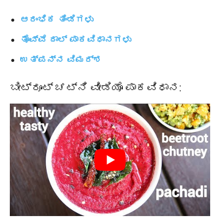
ಆರಂಭಿಕ ತಿಂಡಿಗಳು
ತೊವ್ವೆ ದಾಲ್ ಪಾಕವಿಧಾನಗಳು
ಉತ್ಪನ್ನ ವಿಮರ್ಶ
ಬೀಟ್ರೂಟ್ ಚಟ್ನಿ ವೀಡಿಯೊ ಪಾಕವಿಧಾನ: