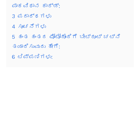
ಪಾಕವಿಧಾನ ಕಾರ್ಡ್:
3
ಪದಾರ್ಥಗಳು
4
ಸೂಚನೆಗಳು
5
ಹಂತ ಹಂತದ ಫೋಟೋದೊಂದಿಗೆ ಬೀಟ್ರೂಟ್ ಚಟ್ನಿ
ತಯಾರಿಸುವುದು ಹೇಗೆ:
6
ಟಿಪ್ಪಣಿಗಳು: