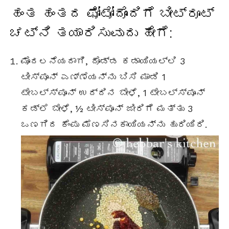
ಹಂತ ಹಂತದ ಫೋಟೋದೊಂದಿಗೆ ಬೀಟ್ರೂಟ್
ಚಟ್ನಿ ತಯಾರಿಸುವುದು ಹೇಗೆ:
ಮೊದಲನೆಯದಾಗಿ, ದೊಡ್ಡ ಕಡಾಯಿಯಲ್ಲಿ 3
ಟೀಸ್ಪೂನ್ ಎಣ್ಣೆಯನ್ನು ಬಿಸಿ ಮಾಡಿ 1
ಟೇಬಲ್ಸ್ಪೂನ್
ಉದ್ದಿನ ಬೇಳೆ, 1
ಟೇಬಲ್ಸ್ಪೂನ್
ಕಡ್ಲೆ ಬೇಳೆ, ½ ಟೀಸ್ಪೂನ್ ಜೀರಿಗೆ ಮತ್ತು 3
ಒಣಗಿದ ಕೆಂಪು ಮೆಣಸಿನಕಾಯಿಯನ್ನು ಹುರಿಯಿರಿ.