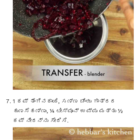
1 ಕಪ್ ತೆಂಗಿನಕಾಯಿ, ಸಣ್ಣ ಚೆಂಡು ಗಾತ್ರದ
ಹುಣಸೆಹಣ್ಣು, ¼ ಟೀಸ್ಪೂನ್ ಉಪ್ಪು ಮತ್ತು ½
ಕಪ್ ನೀರನ್ನು ಸೇರಿಸಿ.