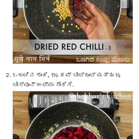
1-ಇಂಚಿನ ಶುಂಠಿ, 1½ ಕಪ್ ಬೀಟ್ರೂಟ್ ಮತ್ತು ½
ಟೀಸ್ಪೂನ್ ಉಪ್ಪು ಸೇರಿಸಿ.