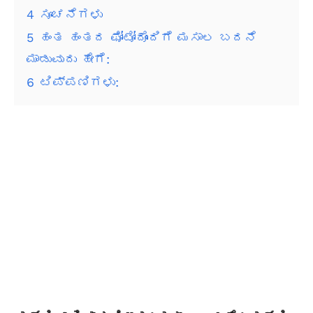
4
ಸೂಚನೆಗಳು
5
ಹಂತ ಹಂತದ ಫೋಟೋದೊಂದಿಗೆ ಮಸಾಲ ಬದನೆ
ಮಾಡುವುದು ಹೇಗೆ:
6
ಟಿಪ್ಪಣಿಗಳು: