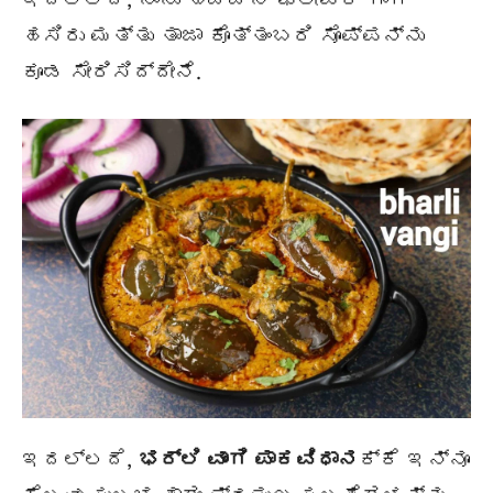
ಹಸಿರು ಮತ್ತು ತಾಜಾ ಕೊತ್ತಂಬರಿ ಸೊಪ್ಪನ್ನು
ಕೂಡ ಸೇರಿಸಿದ್ದೇನೆ.
ಇದಲ್ಲದೆ,
ಭರ್ಲಿ ವಾಂಗಿ ಪಾಕವಿಧಾನ
ಕ್ಕೆ ಇನ್ನೂ