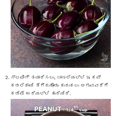
ಸ್ಟಫಿಂಗ್ ತಯಾರಿಸಲು, ಬಾಣಲೆಯಲ್ಲಿ ¼ ಕಪ್
ಕಡಲೆಕಾಯಿ ತೆಗೆದುಕೊಂಡು ಕುರುಕಲು ಆಗುವವರೆಗೆ
ಕಡಿಮೆ ಉರಿಯಲ್ಲಿ ಹುರಿಯಿರಿ.