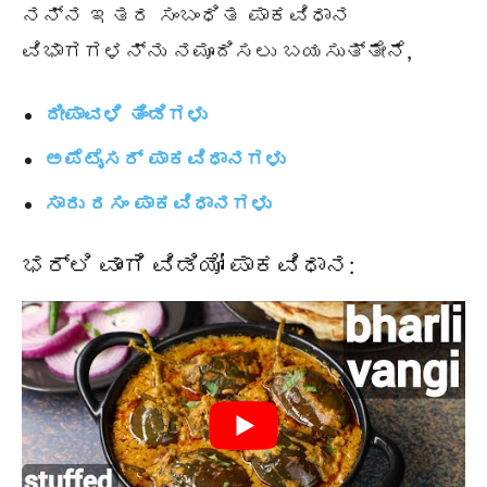
ನನ್ನ ಇತರ ಸಂಬಂಧಿತ ಪಾಕವಿಧಾನ
ವಿಭಾಗಗಳನ್ನು ನಮೂದಿಸಲು ಬಯಸುತ್ತೇನೆ,
ದೀಪಾವಳಿ ತಿಂಡಿಗಳು
ಅಪೆಟೈಸರ್ ಪಾಕವಿಧಾನಗಳು
ಸಾರು ರಸಂ ಪಾಕವಿಧಾನಗಳು
ಭರ್ಲಿ ವಾಂಗಿ ವಿಡಿಯೋ ಪಾಕವಿಧಾನ: