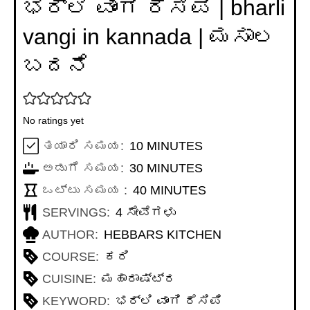
ಭರ್ಲಿ ವಾಂಗಿ ರೆಸಿಪಿ | bharli
vangi in kannada | ಮಸಾಲ
ಬದನೆ
No ratings yet
MINUTES
ತಯಾರಿ ಸಮಯ:
10
MINUTES
MINUTES
ಅಡುಗೆ ಸಮಯ:
30
MINUTES
MINUTES
ಒಟ್ಟು ಸಮಯ :
40
MINUTES
SERVINGS:
4
ಸೇವೆಗಳು
AUTHOR:
HEBBARS KITCHEN
COURSE:
ಕರಿ
CUISINE:
ಮಹಾರಾಷ್ಟ್ರ
KEYWORD:
ಭರ್ಲಿ ವಾಂಗಿ ರೆಸಿಪಿ