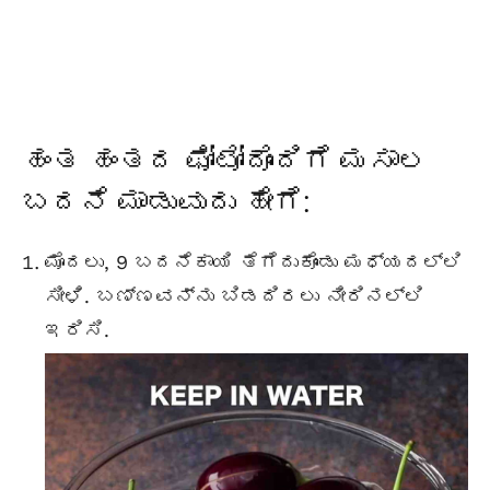
ಹಂತ ಹಂತದ ಫೋಟೋದೊಂದಿಗೆ ಮಸಾಲ
ಬದನೆ ಮಾಡುವುದು ಹೇಗೆ:
ಮೊದಲು, 9 ಬದನೆಕಾಯಿ ತೆಗೆದುಕೊಂಡು ಮಧ್ಯದಲ್ಲಿ
ಸೀಳಿ. ಬಣ್ಣವನ್ನು ಬಿಡದಿರಲು ನೀರಿನಲ್ಲಿ
ಇರಿಸಿ.