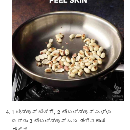
1 ಟೀಸ್ಪೂನ್ ಜೀರಿಗೆ, 2
ಟೇಬಲ್ಸ್ಪೂನ್
ಎಳ್ಳು
ಮತ್ತು 3
ಟೇಬಲ್ಸ್ಪೂನ್
ಒಣ ತೆಂಗಿನಕಾಯಿ
ಸೇರಿಸಿ.