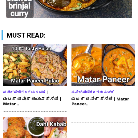
MUST READ:
ಪನೀರ್ ಮೇಲೋಗರಗಳು ಸಬ್ಜಿ
ಪನೀರ್ ಮೇಲೋಗರಗಳು ಸಬ್ಜಿ
ಮಟರ್ ಪನೀರ್ ಪುಲಾವ್ ರೆಸಿಪಿ |
ಮಟರ್ ಪನೀರ್ ರೆಸಿಪಿ | Matar
Matar...
Paneer...