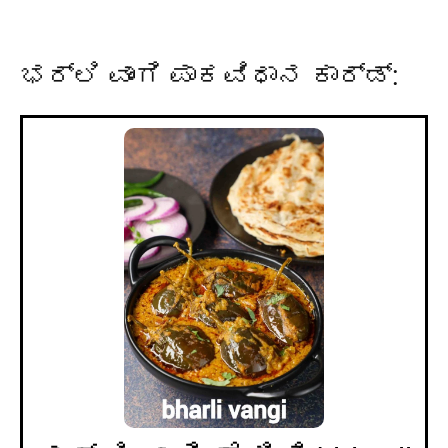
ಭರ್ಲಿ ವಾಂಗಿ ಪಾಕವಿಧಾನ ಕಾರ್ಡ್: