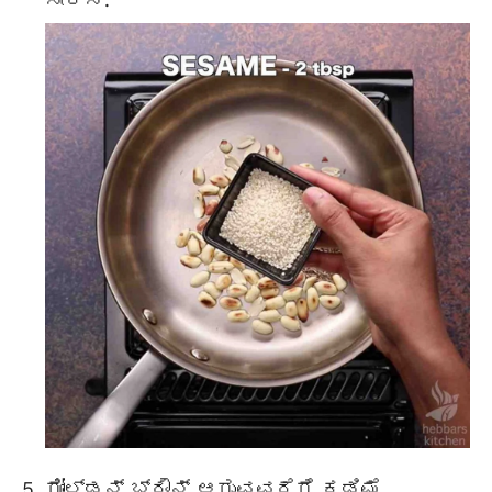
ಗೋಲ್ಡನ್ ಬ್ರೌನ್ ಆಗುವವರೆಗೆ ಕಡಿಮೆ