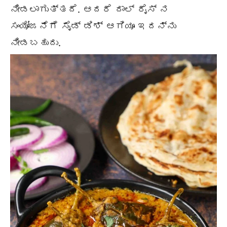
ನೀಡಲಾಗುತ್ತದೆ. ಆದರೆ ದಾಲ್ ರೈಸ್ ನ
ಸಂಯೋಜನೆಗೆ ಸೈಡ್ ಡಿಶ್ ಆಗಿಯೂ ಇದನ್ನು
ನೀಡಬಹುದು.