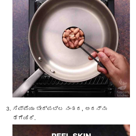
ಸಿಪ್ಪೆಯು ಬೇರ್ಪಟ್ಟ ನಂತರ, ಅದನ್ನು
ತೆಗೆಯಿರಿ.