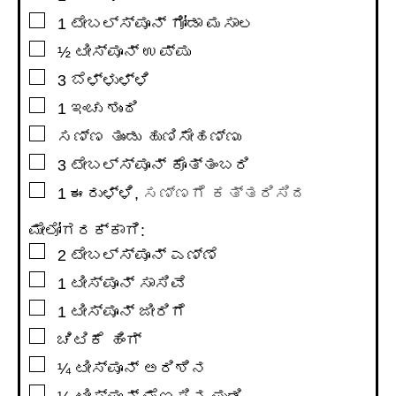
▢
1
ಟೇಬಲ್ಸ್ಪೂನ್
ಗೋಡಾ ಮಸಾಲ
▢
½
ಟೀಸ್ಪೂನ್
ಉಪ್ಪು
▢
3
ಬೆಳ್ಳುಳ್ಳಿ
▢
1
ಇಂಚು
ಶುಂಠಿ
▢
ಸಣ್ಣ ತುಂಡು ಹುಣಿಸೇಹಣ್ಣು
▢
3
ಟೇಬಲ್ಸ್ಪೂನ್
ಕೊತ್ತಂಬರಿ
▢
1
ಈರುಳ್ಳಿ
,
ಸಣ್ಣಗೆ ಕತ್ತರಿಸಿದ
ಮೇಲೋಗರಕ್ಕಾಗಿ:
▢
2
ಟೇಬಲ್ಸ್ಪೂನ್
ಎಣ್ಣೆ
▢
1
ಟೀಸ್ಪೂನ್
ಸಾಸಿವೆ
▢
1
ಟೀಸ್ಪೂನ್
ಜೀರಿಗೆ
▢
ಚಿಟಿಕೆ ಹಿಂಗ್
▢
¼
ಟೀಸ್ಪೂನ್
ಅರಿಶಿನ
▢