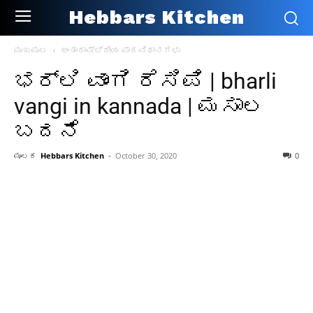
Hebbars Kitchen
ಮುಖಪುಟ
ಅಂತಾರಾಷ್ಟ್ರೀಯ ಪಾಕವಿಧಾನಗಳು
ಭರ್ಲಿ ವಾಂಗಿ ರೆಸಿಪಿ | bharli
vangi in kannada | ಮಸಾಲ
ಬದನೆ
ಮೂಲಕ
Hebbars Kitchen
-
October 30, 2020
0