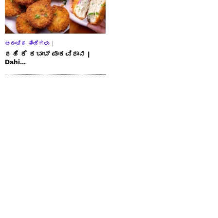
ಆರಂಭಿಕ ತಿಂಡಿಗಳು
ದಹಿ ಕೆ ಕಬಾಬ್ ಪಾಕವಿಧಾನ |
Dahi...