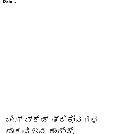
Dahi...
ಚೀಸ್ ಬ್ರೆಡ್ ತ್ರಿಕೋನಗಳ
ಪಾಕವಿಧಾನ ಕಾರ್ಡ್: