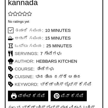
kannada
No ratings yet
MINUTES
ತಯಾರಿ ಸಮಯ:
10
MINUTES
MINUTES
ಅಡುಗೆ ಸಮಯ:
15
MINUTES
MINUTES
ಒಟ್ಟು ಸಮಯ :
25
MINUTES
SERVINGS:
7
ಸೇವೆಗಳು
AUTHOR:
HEBBARS KITCHEN
COURSE:
ತಿಂಡಿಗಳು
CUISINE:
ಭಾರತೀಯ ರಸ್ತೆ ಆಹಾರ
KEYWORD:
ಬ್ರೆಡ್ ಚೀಸ್ ಬೈಟ್ಸ್ ರೆಸಿಪಿ
ಪ್ರಿಂಟ್ ರೆಸಿಪಿ
ಪಿನ್ ರೆಸಿಪಿ
ಸುಲಭ ಬ್ರೆಡ್ ಚೀಸ್ ಬೈಟ್ಸ್ ಪಾಕವಿಧಾನ | ಚೀಸ್