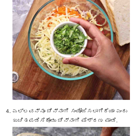
ಎಲ್ಲವನ್ನೂ ಚೆನ್ನಾಗಿ ಸಂಯೋಜಿಸಲಾಗಿದೆಯಾ ಎಂದು
ಖಚಿತಪಡಿಸಿಕೊಂಡು ಚೆನ್ನಾಗಿ ಮಿಶ್ರಣ ಮಾಡಿ.