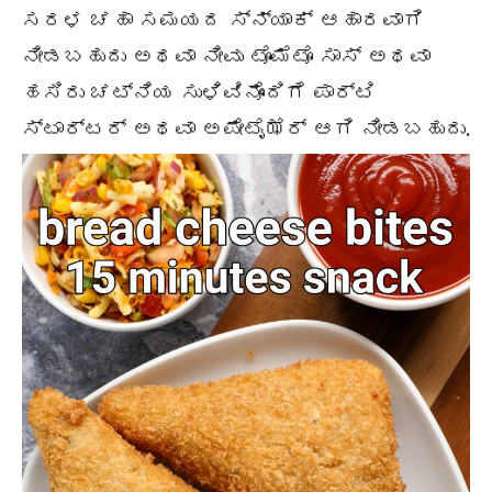
ಸರಳ ಚಹಾ ಸಮಯದ ಸ್ನ್ಯಾಕ್ ಆಹಾರವಾಗಿ
ನೀಡಬಹುದು ಅಥವಾ ನೀವು ಟೊಮೆಟೊ ಸಾಸ್ ಅಥವಾ
ಹಸಿರು ಚಟ್ನಿಯ ಸುಳಿವಿನೊಂದಿಗೆ ಪಾರ್ಟಿ
ಸ್ಟಾರ್ಟರ್ ಅಥವಾ ಅಪೇಟೈಝೆರ್ ಆಗಿ ನೀಡಬಹುದು.