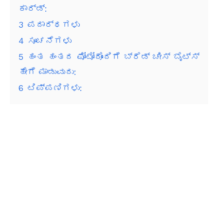
ಕಾರ್ಡ್:
3
ಪದಾರ್ಥಗಳು
4
ಸೂಚನೆಗಳು
5
ಹಂತ ಹಂತದ ಫೋಟೋದೊಂದಿಗೆ ಬ್ರೆಡ್ ಚೀಸ್ ಬೈಟ್ಸ್
ಹೇಗೆ ಮಾಡುವುದು:
6
ಟಿಪ್ಪಣಿಗಳು: