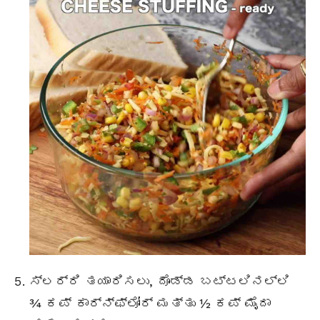
ಸ್ಲರ್ರಿ ತಯಾರಿಸಲು, ದೊಡ್ಡ ಬಟ್ಟಲಿನಲ್ಲಿ
¾ ಕಪ್ ಕಾರ್ನ್‌ಫ್ಲೋರ್ ಮತ್ತು ½ ಕಪ್ ಮೈದಾ