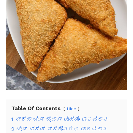
Table Of Contents
Hide
1
ಬ್ರೆಡ್ ಚೀಸ್ ಬೈಟ್ಸ್ ವೀಡಿಯೊ ಪಾಕವಿಧಾನ:
2
ಚೀಸ್ ಬ್ರೆಡ್ ತ್ರಿಕೋನಗಳ ಪಾಕವಿಧಾನ