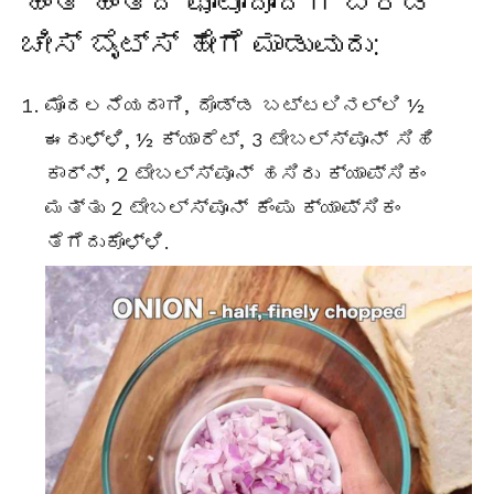
ಹಂತ ಹಂತದ ಫೋಟೋದೊಂದಿಗೆ ಬ್ರೆಡ್
ಚೀಸ್ ಬೈಟ್ಸ್ ಹೇಗೆ ಮಾಡುವುದು:
ಮೊದಲನೆಯದಾಗಿ, ದೊಡ್ಡ ಬಟ್ಟಲಿನಲ್ಲಿ ½
ಈರುಳ್ಳಿ, ½ ಕ್ಯಾರೆಟ್, 3
ಟೇಬಲ್ಸ್ಪೂನ್
ಸಿಹಿ
ಕಾರ್ನ್, 2
ಟೇಬಲ್ಸ್ಪೂನ್
ಹಸಿರು ಕ್ಯಾಪ್ಸಿಕಂ
ಮತ್ತು 2
ಟೇಬಲ್ಸ್ಪೂನ್
ಕೆಂಪು ಕ್ಯಾಪ್ಸಿಕಂ
ತೆಗೆದುಕೊಳ್ಳಿ.