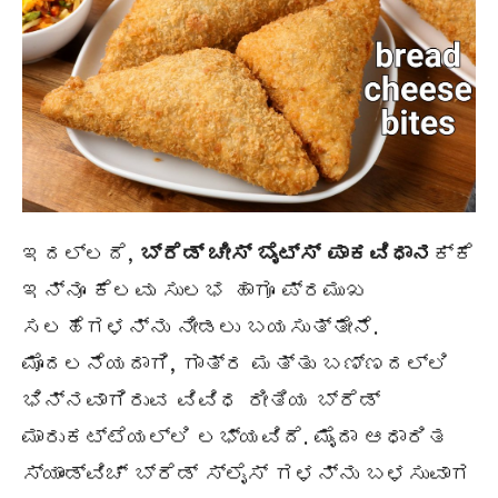
ಇದಲ್ಲದೆ,
ಬ್ರೆಡ್ ಚೀಸ್ ಬೈಟ್ಸ್
ಪಾಕವಿಧಾನ
ಕ್ಕೆ
ಇನ್ನೂ ಕೆಲವು ಸುಲಭ ಹಾಗೂ ಪ್ರಮುಖ
ಸಲಹೆಗಳನ್ನು ನೀಡಲು ಬಯಸುತ್ತೇನೆ.
ಮೊದಲನೆಯದಾಗಿ, ಗಾತ್ರ ಮತ್ತು ಬಣ್ಣದಲ್ಲಿ
ಭಿನ್ನವಾಗಿರುವ ವಿವಿಧ ರೀತಿಯ ಬ್ರೆಡ್
ಮಾರುಕಟ್ಟೆಯಲ್ಲಿ ಲಭ್ಯವಿದೆ. ಮೈದಾ ಆಧಾರಿತ
ಸ್ಯಾಂಡ್‌ವಿಚ್ ಬ್ರೆಡ್ ಸ್ಲೈಸ್ ಗಳನ್ನು ಬಳಸುವಾಗ