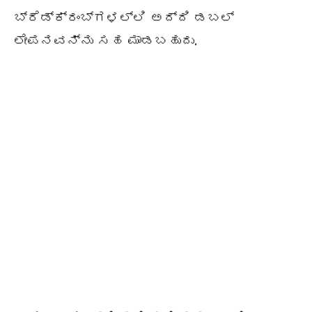
ಬ್ರೆಡ್‌ಕ್ರಂಬ್‌ಗಳಲ್ಲಿ ಅದ್ದಿ ಡಬಲ್
ಲೇಪನವನ್ನು ಸಹ ಮಾಡಬಹುದು.