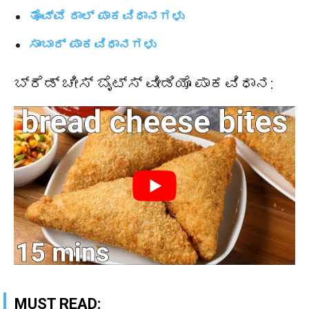
ತೊವ್ವೆ ದಾಲ್ ಪಾಕವಿಧಾನಗಳು
ಸಾಂಬಾರ್ ಪಾಕವಿಧಾನಗಳು
ಬ್ರೆಡ್ ಚೀಸ್ ಬೈಟ್ಸ್ ವೀಡಿಯೊ ಪಾಕವಿಧಾನ:
MUST READ: