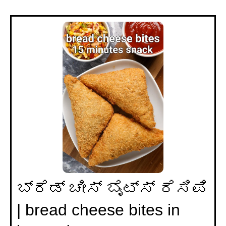
ಬ್ರೆಡ್ ಚೀಸ್ ಬೈಟ್ಸ್ ರೆಸಿಪಿ
| bread cheese bites in