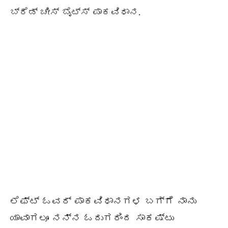
ಬ್ರೆಡ್ ಚೀಸ್ ಬೈಟ್ಸ್ ಪಾಕವಿಧಾನ.
ಲೆಫ್ಟ್ ಓವರ್ ಪಾಕವಿಧಾನಗಳ ಬಗ್ಗೆ ನಾನು
ಯಾವಾಗಲೂ ನನ್ನ ಓದುಗರಿಂದ ಸಾಕಷ್ಟು