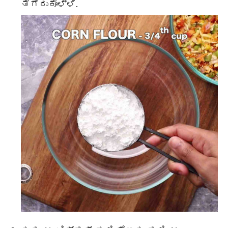
ತೆಗೆದುಕೊಳ್ಳಿ.