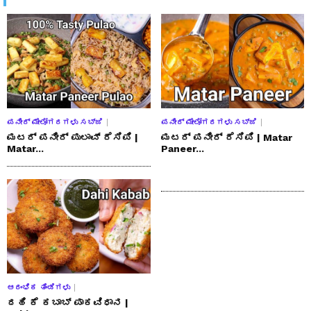
ಪನೀರ್ ಮೇಲೋಗರಗಳು ಸಬ್ಜಿ
ಪನೀರ್ ಮೇಲೋಗರಗಳು ಸಬ್ಜಿ
ಮಟರ್ ಪನೀರ್ ಪುಲಾವ್ ರೆಸಿಪಿ |
ಮಟರ್ ಪನೀರ್ ರೆಸಿಪಿ | Matar
Matar...
Paneer...
ಆರಂಭಿಕ ತಿಂಡಿಗಳು
ದಹಿ ಕೆ ಕಬಾಬ್ ಪಾಕವಿಧಾನ |