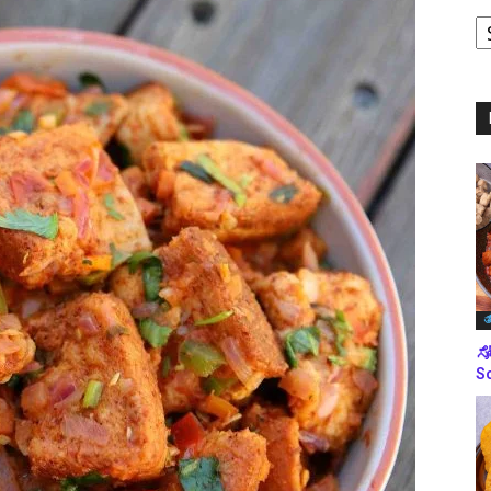
ಪ
ಬ
ಮ
ತ
ಸೋ
So