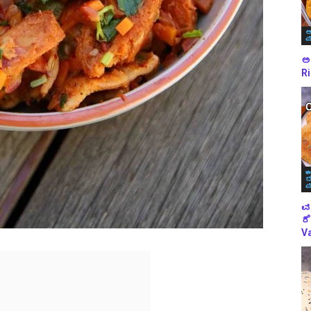
ಅ
ಪ
ಅಕ
Ri
ಈ
ಬ
ಪ
ವ
ರೆ
Va