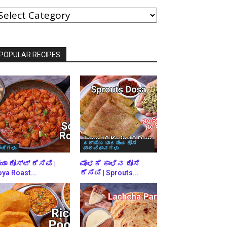
ವರ್ಗಗಳ
್ರಕಾರ
್ರೌಸ್
ಾಡಿ
POPULAR RECIPES
ದಕ್ಷಿಣ ಭಾರತೀಯ ದೋಸೆ
ಿಂಡಿಗಳು
ಪಾಕವಿಧಾನಗಳು
ಯಾ ರೋಸ್ಟ್ ರೆಸಿಪಿ |
ಮೊಳಕೆ ಕಾಳಿನ ದೋಸೆ
ya Roast...
ರೆಸಿಪಿ | Sprouts...