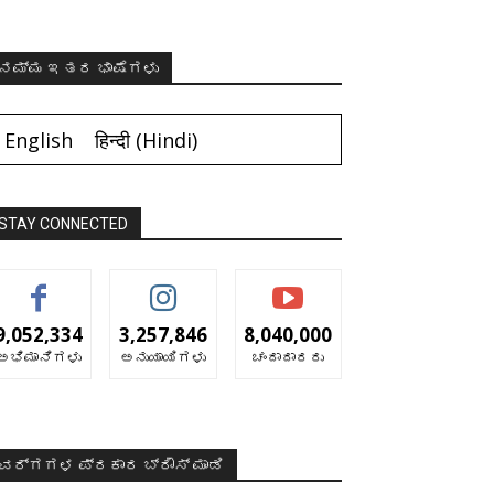
ನಮ್ಮ ಇತರ ಭಾಷೆಗಳು
English
हिन्दी
(
Hindi
)
STAY CONNECTED
9,052,334
3,257,846
8,040,000
ಅಭಿಮಾನಿಗಳು
ಅನುಯಾಯಿಗಳು
ಚಂದಾದಾರರು
ವರ್ಗಗಳ ಪ್ರಕಾರ ಬ್ರೌಸ್ ಮಾಡಿ