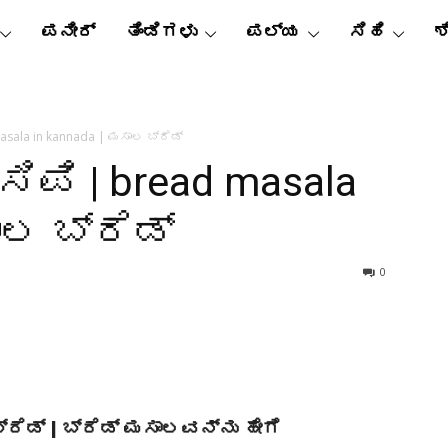
ಪನೀರ್
ತಿಂಡಿಗಳು
ಪಲ್ಯ
ಸಿಹಿ
ಶ
masala in kannada | ಮಸಾಲ ಬ್ರೆಡ್
ಸಿಪಿ | bread masala
ಾಲ ಬ್ರೆಡ್
0
್ರೆಡ್ | ಬ್ರೆಡ್ ಮಸಾಲವನ್ನು ಹೇಗೆ