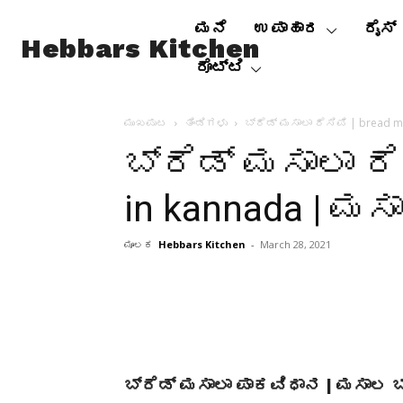
ಮನೆ
ಉಪಾಹಾರ
ರೈಸ್
Hebbars Kitchen
ರೊಟ್ಟಿ
ಮುಖಪುಟ
ತಿಂಡಿಗಳು
ಬ್ರೆಡ್ ಮಸಾಲಾ ರೆಸಿಪಿ | bread 
ಬ್ರೆಡ್ ಮಸಾಲಾ ರೆ
in kannada | ಮಸ
ಮೂಲಕ
Hebbars Kitchen
-
March 28, 2021
ಬ್ರೆಡ್ ಮಸಾಲಾ ಪಾಕವಿಧಾನ | ಮಸಾಲ ಬ