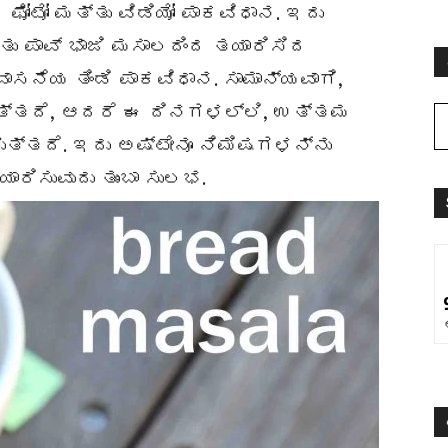
ಫೋಟೋ ಮತ್ತು ವಿಡಿಯೋ ಪಾಕವಿಧಾನ. ಇದು
ತು ಪಾವ್ ಭಾಜಿ ಮಸಾಲದಿಂದ ತಯಾರಿಸಿದ
ಸನೆಯ ತಿಂಡಿ ಪಾಕವಿಧಾನ. ಸಾಮಾನ್ಯವಾಗಿ,
ುತ್ತದೆ, ಆದರೆ ಈ ದಿನಗಳಲ್ಲಿ, ಉತ್ತಮ
ಗುತ್ತದೆ. ಇದು ಅಷ್ಟೇನೂ ನಿಮಿಷಗಳನ್ನು
ಾರಿಸುವುದು ತುಂಬಾ ಸುಲಭ.