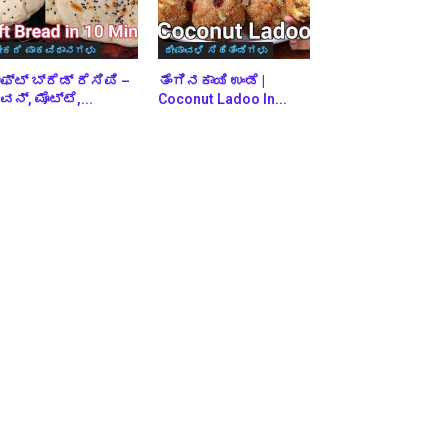
ೇಕರಿ ಪಾಕವಿಧಾನಗಳು
ದೀಪಾವಳಿ ಸಿಹಿತಿಂಡಿಗಳು
ಫ್ಟ್ ಬ್ರೆಡ್ ರೆಸಿಪಿ –
ತೆಂಗಿನಕಾಯಿ ಉಂಡೆ |
ನ್, ಮೊಟ್ಟೆ,...
Coconut Ladoo In...