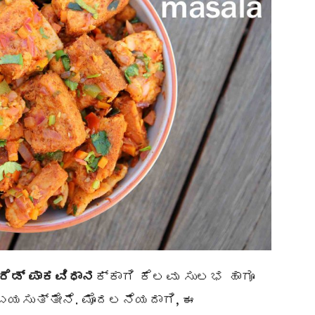
ರೆಡ್
ಪಾಕವಿಧಾನ
ಕ್ಕಾಗಿ ಕೆಲವು ಸುಲಭ ಹಾಗೂ
ಯಸುತ್ತೇನೆ. ಮೊದಲನೆಯದಾಗಿ, ಈ