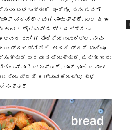
ನುವಂಶಿಕವಾಗಿ ಪಡೆದಿದ್ದೇನೆ, ಏಕೆಂದರೆ
ಲು ಬಳಸುತ್ತಾರೆ. ಇಂದಿಗೂ, ನಾನು ಮನೆಗೆ
ಾಕ್ ಪಾಕವಿಧಾನವಾಗಿ ಮಾಡುತ್ತಾರೆ. ಮೂಲತಃ, ಈ
ನು ಅವರ ಶೈಲಿಯನ್ನು ಪ್ರದರ್ಶಿಸಲು
ಅವರ ರುಚಿಗೆ ಹೊಂದಿಕೆಯಾಗುವುದಿಲ್ಲ. ನಾನು
ಲು ಪ್ರಯತ್ನಿಸಿದೆ, ಆದರೆ ಪ್ರತಿ ಬಾರಿಯೂ
ಸುತ್ತಾರೆ ಅಥವಾ ಕಳೆಯುತ್ತಾರೆ, ಮತ್ತು ಇದು
ಡಿಯನ್ನಾಗಿ ಮಾಡುತ್ತದೆ. ಪಾವ್ ಭಾಜಿ ಮಸಾಲಾ
ೋಜನೆಯು ಪ್ರತಿ ಕಚ್ಚುವಿಕೆಯಲ್ಲೂ ಹುಳಿ
ಬಿಸುತ್ತದೆ.