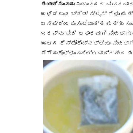
ತಯಾರಿಸುವುದು
ಎಂಬುವುದರ ವಿವರವಾದ 
ಉಳಿದಿರುವ ಬ್ರೆಡ್ ಸ್ಲೈಸ್ ಗಳು ಮತ್
ಜನಪ್ರಿಯ ಮಸಾಲೆಯುಕ್ತ ಮತ್ತು ಸುವಾ
ಇದನ್ನು ಬೀದಿ ಆಹಾರವಾಗಿ ನೀಡಲಾಗ
ಊಟದ ರೆಸ್ಟೋರೆಂಟ್‌ನಲ್ಲಿಯೂ ನೀಡಲಾ
ತೆಗೆದುಕೊಳ್ಳುವುದಿಲ್ಲವಾದ್ದರಿಂದ ತಯ