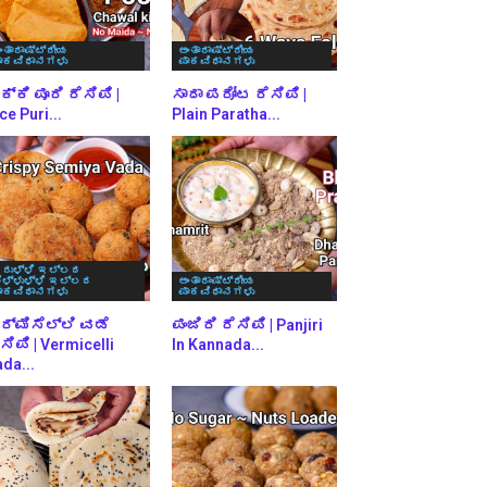
ಂತಾರಾಷ್ಟ್ರೀಯ
ಅಂತಾರಾಷ್ಟ್ರೀಯ
ಾಕವಿಧಾನಗಳು
ಪಾಕವಿಧಾನಗಳು
್ಕಿ ಪೂರಿ ರೆಸಿಪಿ |
ಸಾದಾ ಪರೋಟ ರೆಸಿಪಿ |
ce Puri...
Plain Paratha...
ರುಳ್ಳಿ ಇಲ್ಲದ
ೆಳ್ಳುಳ್ಳಿ ಇಲ್ಲದ
ಅಂತಾರಾಷ್ಟ್ರೀಯ
ಾಕವಿಧಾನಗಳು
ಪಾಕವಿಧಾನಗಳು
ರ್ಮಿಸೆಲ್ಲಿ ವಡೆ
ಪಂಜಿರಿ ರೆಸಿಪಿ | Panjiri
ಸಿಪಿ | Vermicelli
In Kannada...
da...