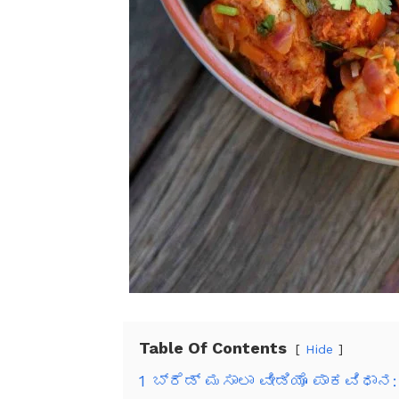
Table Of Contents
Hide
1
ಬ್ರೆಡ್ ಮಸಾಲಾ ವೀಡಿಯೊ ಪಾಕವಿಧಾನ: