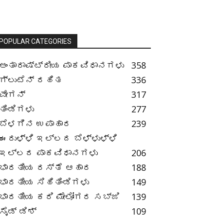
POPULAR CATEGORIES
ಅಂತಾರಾಷ್ಟ್ರೀಯ ಪಾಕವಿಧಾನಗಳು
358
ಗ್ಲುಟೆನ್ ರಹಿತ
336
ವೇಗನ್
317
ತಿಂಡಿಗಳು
277
ಬೆಳಗಿನ ಉಪಾಹಾರ
239
ಈರುಳ್ಳಿ ಇಲ್ಲದ ಬೆಳ್ಳುಳ್ಳಿ
ಇಲ್ಲದ ಪಾಕವಿಧಾನಗಳು
206
ಭಾರತೀಯ ರಸ್ತೆ ಆಹಾರ
188
ಭಾರತೀಯ ಸಿಹಿತಿಂಡಿಗಳು
149
ಭಾರತೀಯ ಕರಿ ಮೇಲೋಗರ ಸಬ್ಜಿ
139
ಸೈಡ್ ಡಿಶ್
109