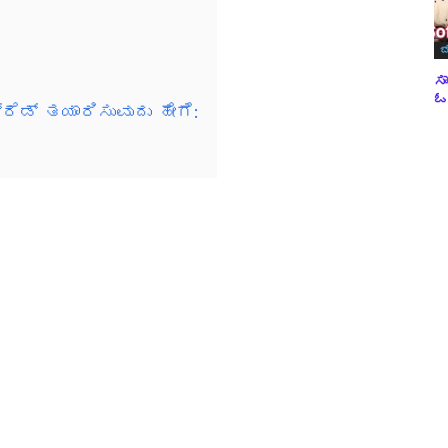
:
ಬ
ಸಾ
ಓವ
ರೆಡ್ ತಯಾರಿಸುವುದು ಹೇಗೆ: