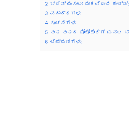
2
ಬ್ರೆಡ್ ಮಸಾಲಾ ಪಾಕವಿಧಾನ ಕಾರ್ಡ್
3
ಪದಾರ್ಥಗಳು
4
ಸೂಚನೆಗಳು
5
ಹಂತ ಹಂತದ ಫೋಟೋದೊಂದಿಗೆ ಮಸಾಲ ಬ್
6
ಟಿಪ್ಪಣಿಗಳು: