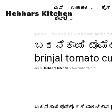
ಮನೆ
ಉಪಾಹಾರ
ರೈಸ್
Hebbars Kitchen
ರೊಟ್ಟಿ
ಮುಖಪುಟ
ಗ್ಲುಟೆನ್ ರಹಿತ
ಬದನೆಕಾಯಿ ಟೊಮೆಟೊ ಕರಿ ರೆಸ
ಬದನೆಕಾಯಿ ಟೊಮೆಟ
brinjal tomato c
ಮೂಲಕ
Hebbars Kitchen
-
November 9, 2020
ಬದನೆಕಾಯಿ ಟೊಮೆಟೊ ಕರಿ ಪಾಕವಿಧಾನ | ವ