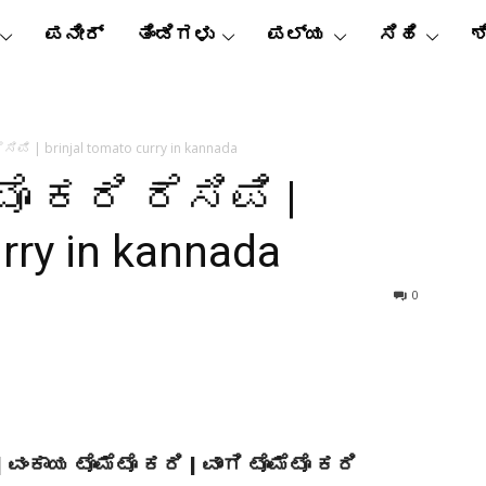
ಪನೀರ್
ತಿಂಡಿಗಳು
ಪಲ್ಯ
ಸಿಹಿ
ಶ
ಿಪಿ | brinjal tomato curry in kannada
ೊ ಕರಿ ರೆಸಿಪಿ |
urry in kannada
0
ಂಕಾಯ ಟೊಮೆಟೊ ಕರಿ | ವಾಂಗಿ ಟೊಮೆಟೊ ಕರಿ