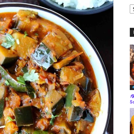
ಪ
ಬ
ಮ
ತ
ಸೋ
So