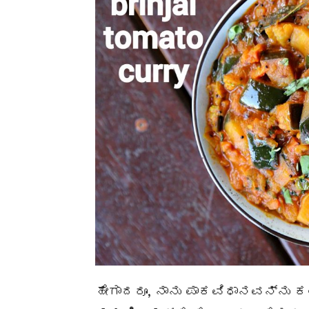
ಹೇಗಾದರೂ, ನಾನು ಪಾಕವಿಧಾನವನ್ನು 