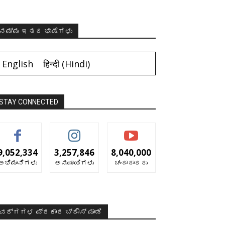
ನಮ್ಮ ಇತರ ಭಾಷೆಗಳು
English
हिन्दी
(
Hindi
)
STAY CONNECTED
9,052,334
3,257,846
8,040,000
ಅಭಿಮಾನಿಗಳು
ಅನುಯಾಯಿಗಳು
ಚಂದಾದಾರರು
ವರ್ಗಗಳ ಪ್ರಕಾರ ಬ್ರೌಸ್ ಮಾಡಿ