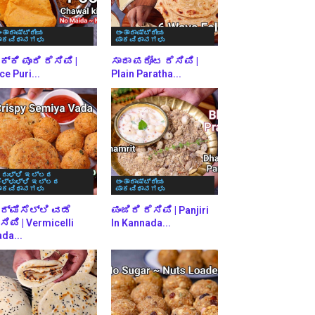
ಂತಾರಾಷ್ಟ್ರೀಯ
ಅಂತಾರಾಷ್ಟ್ರೀಯ
ಾಕವಿಧಾನಗಳು
ಪಾಕವಿಧಾನಗಳು
್ಕಿ ಪೂರಿ ರೆಸಿಪಿ |
ಸಾದಾ ಪರೋಟ ರೆಸಿಪಿ |
ce Puri...
Plain Paratha...
ರುಳ್ಳಿ ಇಲ್ಲದ
ೆಳ್ಳುಳ್ಳಿ ಇಲ್ಲದ
ಅಂತಾರಾಷ್ಟ್ರೀಯ
ಾಕವಿಧಾನಗಳು
ಪಾಕವಿಧಾನಗಳು
ರ್ಮಿಸೆಲ್ಲಿ ವಡೆ
ಪಂಜಿರಿ ರೆಸಿಪಿ | Panjiri
ಸಿಪಿ | Vermicelli
In Kannada...
da...