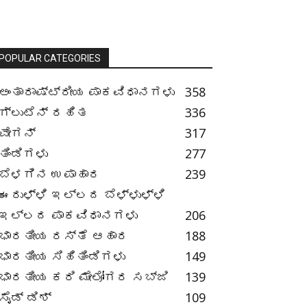
POPULAR CATEGORIES
ಅಂತಾರಾಷ್ಟ್ರೀಯ ಪಾಕವಿಧಾನಗಳು
358
ಗ್ಲುಟೆನ್ ರಹಿತ
336
ವೇಗನ್
317
ತಿಂಡಿಗಳು
277
ಬೆಳಗಿನ ಉಪಾಹಾರ
239
ಈರುಳ್ಳಿ ಇಲ್ಲದ ಬೆಳ್ಳುಳ್ಳಿ
ಇಲ್ಲದ ಪಾಕವಿಧಾನಗಳು
206
ಭಾರತೀಯ ರಸ್ತೆ ಆಹಾರ
188
ಭಾರತೀಯ ಸಿಹಿತಿಂಡಿಗಳು
149
ಭಾರತೀಯ ಕರಿ ಮೇಲೋಗರ ಸಬ್ಜಿ
139
ಸೈಡ್ ಡಿಶ್
109