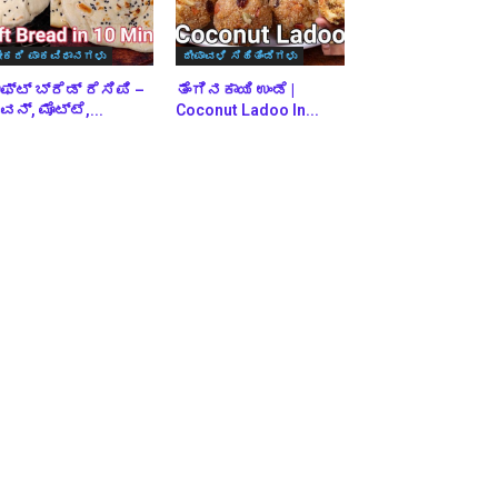
ೇಕರಿ ಪಾಕವಿಧಾನಗಳು
ದೀಪಾವಳಿ ಸಿಹಿತಿಂಡಿಗಳು
ಫ್ಟ್ ಬ್ರೆಡ್ ರೆಸಿಪಿ –
ತೆಂಗಿನಕಾಯಿ ಉಂಡೆ |
ನ್, ಮೊಟ್ಟೆ,...
Coconut Ladoo In...