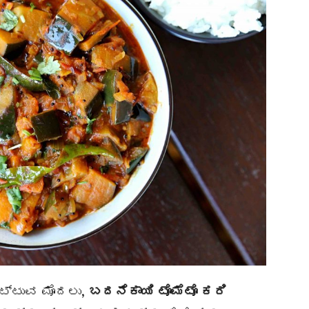
ಕಟ್ಟುವ ಮೊದಲು,
ಬದನೆಕಾಯಿ ಟೊಮೆಟೊ ಕರಿ