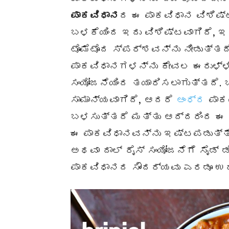
ಪಾಕವಿಧಾನ
ದ ಈ ಪಾಕವಿಧಾನ ವಿಶಿಷ್ಟ
ಬಳಕೆಯಿಂದ ಇದು ವಿಶಿಷ್ಟವಾಗಿದೆ,
ಟೊಮೆಟೊದ ಸ್ಪರ್ಶವನ್ನು ನೀಡುತ್ತದೆ
ಪಾಕವಿಧಾನಗಳನ್ನು ಕೇವಲ ಈರುಳ್ಳ
ಸಂಯೋಜನೆಯಿಂದ ತಯಾರಿಸಲಾಗುತ್ತದೆ.
ಸಾಮಾನ್ಯವಾಗಿದೆ, ಆದರೆ
ಆಂಧ್ರ
ಪಾಕ
ಬಳಸುತ್ತದೆ ಮತ್ತು ಆದ್ದರಿಂದ ಈ ಪ
ಈ ಪಾಕವಿಧಾನವನ್ನು ಇಷ್ಟಪಡುತ್ತ
ಅಥವಾ ದಾಲ್ ರೈಸ್ ಸಂಯೋಜನೆಗೆ ಸೈಡ್ 
ಪಾಕವಿಧಾನದ ಸೌಂದರ್ಯವು ಎರಡೂ ಉ