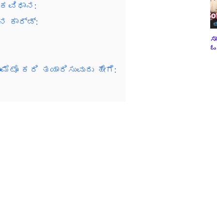
ಾಕವಿಧಾನ:
ನ ಕಾರ್ಡ್:
ಬ
ಸಾ
ಓವ
ಮೆಟೊ ಕರಿ ತಯಾರಿಸುವುದು ಹೇಗೆ: