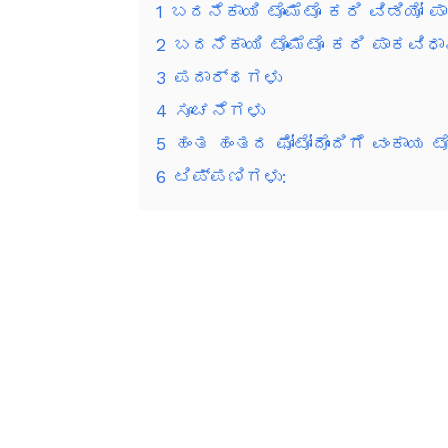
1
ಬದನೆಕಾಯಿ ಟೊಮೆಟೊ ಕರಿ ವಿಡಿಯೋ ಪ
2
ಬದನೆಕಾಯಿ ಟೊಮೆಟೊ ಕರಿ ಪಾಕವಿಧಾ
3
ಪದಾರ್ಥಗಳು
4
ಸೂಚನೆಗಳು
5
ಹಂತ ಹಂತದ ಫೋಟೋದೊಂದಿಗೆ ವಂಕಾಯ ಟೊ
6
ಟಿಪ್ಪಣಿಗಳು: