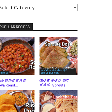
ವರ್ಗಗಳ
್ರಕಾರ
್ರೌಸ್
ಾಡಿ
POPULAR RECIPES
ದಕ್ಷಿಣ ಭಾರತೀಯ ದೋಸೆ
ಿಂಡಿಗಳು
ಪಾಕವಿಧಾನಗಳು
ಯಾ ರೋಸ್ಟ್ ರೆಸಿಪಿ |
ಮೊಳಕೆ ಕಾಳಿನ ದೋಸೆ
ya Roast...
ರೆಸಿಪಿ | Sprouts...