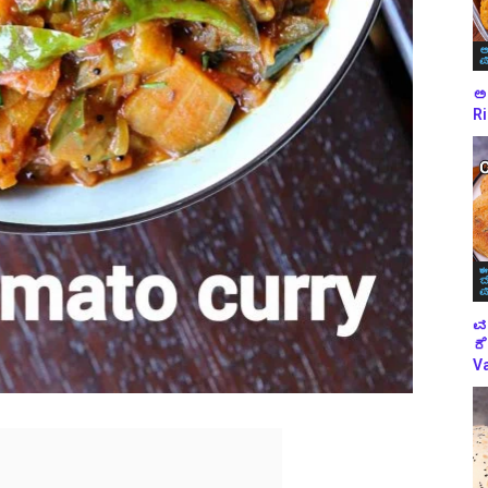
ಅ
ಪ
ಅಕ
Ri
ಈ
ಬ
ಪ
ವ
ರೆ
Va