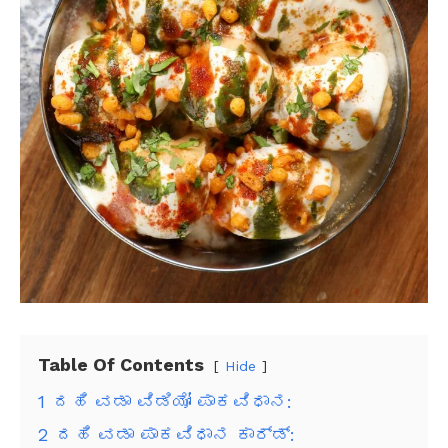
Table Of Contents
Hide
1
ದಹಿ ವಡಾ ವಿಡಿಯೋ ಪಾಕವಿಧಾನ:
2
ದಹಿ ವಡಾ ಪಾಕವಿಧಾನ ಕಾರ್ಡ್: