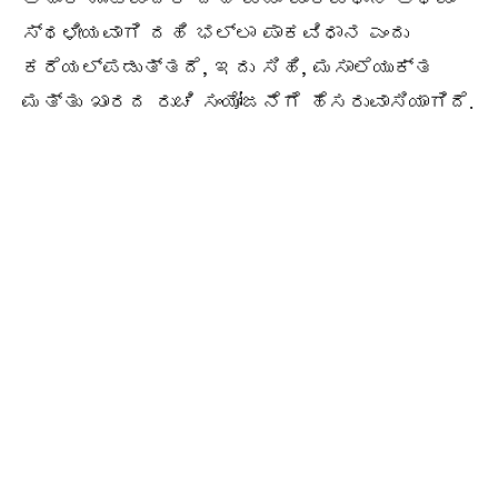
ಸ್ಥಳೀಯವಾಗಿ ದಹಿ ಭಲ್ಲಾ ಪಾಕವಿಧಾನ ಎಂದು
ಕರೆಯಲ್ಪಡುತ್ತದೆ, ಇದು ಸಿಹಿ, ಮಸಾಲೆಯುಕ್ತ
ಮತ್ತು ಖಾರದ ರುಚಿ ಸಂಯೋಜನೆಗೆ ಹೆಸರುವಾಸಿಯಾಗಿದೆ.