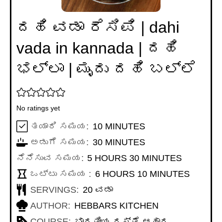
ದಹಿ ವಡಾ ರೆಸಿಪಿ | dahi
vada in kannada | ದಹಿ
ಭಲ್ಲಾ | ಮೃದು ದಹಿ ಬಲ್ಲೆ
No ratings yet
MINUTES
ತಯಾರಿ ಸಮಯ:
10
MINUTES
MINUTES
ಅಡುಗೆ ಸಮಯ:
30
MINUTES
HOURS
MINUTES
ನೆನೆಸುವ ಸಮಯ:
5
HOURS
30
MINUTES
HOURS
MINUTES
ಒಟ್ಟು ಸಮಯ :
6
HOURS
10
MINUTES
SERVINGS:
20
ವಡಾ
AUTHOR:
HEBBARS KITCHEN
COURSE:
ಭಾರತೀಯ ರಸ್ತೆ ಆಹಾರ