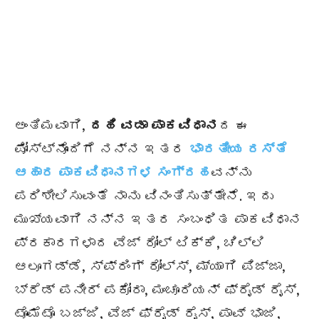
ಅಂತಿಮವಾಗಿ,
ದಹಿ ವಡಾ ಪಾಕವಿಧಾನ
ದ ಈ
ಪೋಸ್ಟ್‌ನೊಂದಿಗೆ ನನ್ನ ಇತರ
ಭಾರತೀಯ ರಸ್ತೆ
ಆಹಾರ ಪಾಕವಿಧಾನಗಳ ಸಂಗ್ರಹ
ವನ್ನು
ಪರಿಶೀಲಿಸುವಂತೆ ನಾನು ವಿನಂತಿಸುತ್ತೇನೆ. ಇದು
ಮುಖ್ಯವಾಗಿ ನನ್ನ ಇತರ ಸಂಬಂಧಿತ ಪಾಕವಿಧಾನ
ಪ್ರಕಾರಗಳಾದ ವೆಜ್ ರೋಲ್ ಟಿಕ್ಕಿ, ಚಿಲ್ಲಿ
ಆಲೂಗಡ್ಡೆ, ಸ್ಪ್ರಿಂಗ್ ರೋಲ್ಸ್, ಮ್ಯಾಗಿ ಪಿಜ್ಜಾ,
ಬ್ರೆಡ್ ಪನೀರ್ ಪಕೋರಾ, ಮಂಚೂರಿಯನ್ ಫ್ರೈಡ್ ರೈಸ್,
ಟೊಮೆಟೊ ಬಜ್ಜಿ, ವೆಜ್ ಫ್ರೈಡ್ ರೈಸ್, ಪಾವ್ ಭಾಜಿ,