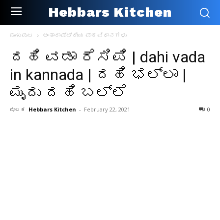
Hebbars Kitchen
ಮುಖಪುಟ
ಅಂತಾರಾಷ್ಟ್ರೀಯ ಪಾಕವಿಧಾನಗಳು
ದಹಿ ವಡಾ ರೆಸಿಪಿ | dahi vada
in kannada | ದಹಿ ಭಲ್ಲಾ |
ಮೃದು ದಹಿ ಬಲ್ಲೆ
ಮೂಲಕ
Hebbars Kitchen
-
February 22, 2021
0