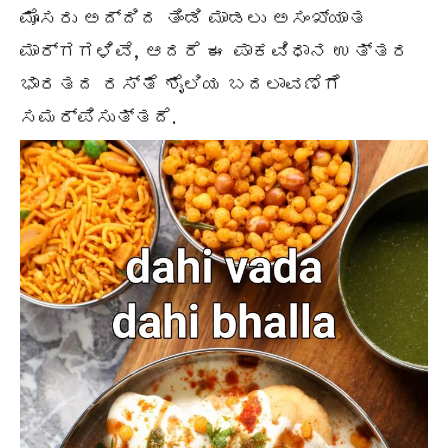
ಮೊಸರು ಅದ್ದಿದ ತಿಂಡಿ ಮಾಡಲು ಅಸಂಖ್ಯಾತ
ಮಾರ್ಗಗಳಿವೆ, ಆದರೆ ಈ ಪಾಕವಿಧಾನ ಉತ್ತರ
ಭಾರತದ ರಸ್ತೆ ಶೈಲಿಯ ಬದಲಾವಣೆಗೆ
ಸಮರ್ಪಿಸುತ್ತದೆ.