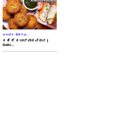
ಆರಂಭಿಕ ತಿಂಡಿಗಳು
ದಹಿ ಕೆ ಕಬಾಬ್ ಪಾಕವಿಧಾನ |
Dahi...