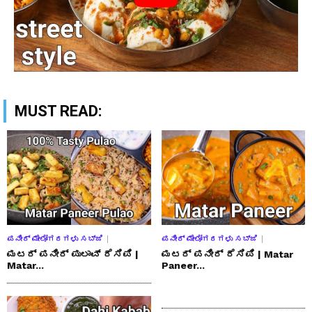
MUST READ:
ಪನೀರ್ ಮೇಲೋಗರಗಳು ಸಬ್ಜಿ
ಪನೀರ್ ಮೇಲೋಗರಗಳು ಸಬ್ಜಿ
ಮಟರ್ ಪನೀರ್ ಪುಲಾವ್ ರೆಸಿಪಿ |
ಮಟರ್ ಪನೀರ್ ರೆಸಿಪಿ | Matar
Matar...
Paneer...