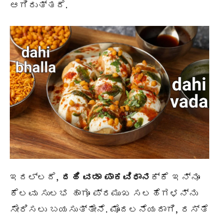
ಆಗಿರುತ್ತದೆ.
ಇದಲ್ಲದೆ,
ದಹಿ ವಡಾ
ಪಾಕವಿಧಾನ
ಕ್ಕೆ ಇನ್ನೂ
ಕೆಲವು ಸುಲಭ ಹಾಗೂ ಪ್ರಮುಖ ಸಲಹೆಗಳನ್ನು
ಸೇರಿಸಲು ಬಯಸುತ್ತೇನೆ. ಮೊದಲನೆಯದಾಗಿ, ರಸ್ತೆ