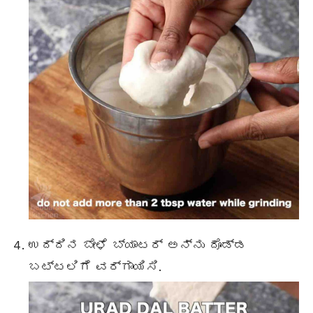
ಉದ್ದಿನ ಬೇಳೆ ಬ್ಯಾಟರ್ ಅನ್ನು ದೊಡ್ಡ
ಬಟ್ಟಲಿಗೆ ವರ್ಗಾಯಿಸಿ.