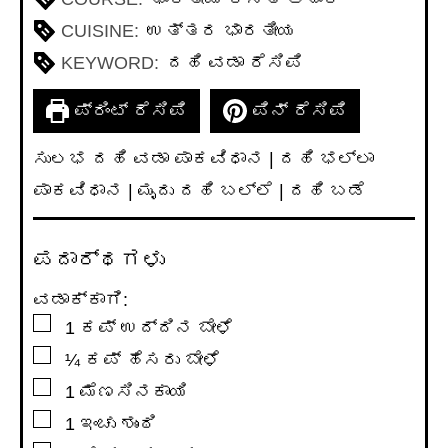
CUISINE:
ಉತ್ತರ ಭಾರತೀಯ
KEYWORD:
ದಹಿ ವಡಾ ರೆಸಿಪಿ
ಪ್ರಿಂಟ್ ರೆಸಿಪಿ
ಪಿನ್ ರೆಸಿಪಿ
ಸುಲಭ ದಹಿ ವಡಾ ಪಾಕವಿಧಾನ | ದಹಿ ಭಲ್ಲಾ
ಪಾಕವಿಧಾನ | ಮೃದು ದಹಿ ಬಲ್ಲೆ | ದಹಿ ಬಡೆ
ಪದಾರ್ಥಗಳು
ವಡಾಕ್ಕಾಗಿ:
▢
1
ಕಪ್
ಉದ್ದಿನ ಬೇಳೆ
▢
¼
ಕಪ್
ಹೆಸರು ಬೇಳೆ
▢
1
ಮೆಣಸಿನಕಾಯಿ
▢
1
ಇಂಚು
ಶುಂಠಿ