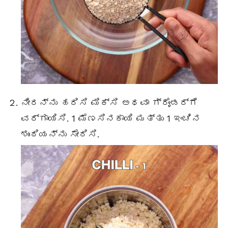
ನೀರನ್ನು ಹರಿಸಿ ಮಿಕ್ಸಿ ಅಥವಾ ಗ್ರೈಂಡರ್ಗೆ
ವರ್ಗಾಯಿಸಿ. 1 ಮೆಣಸಿನಕಾಯಿ ಮತ್ತು 1 ಇಂಚಿನ
ಶುಂಠಿಯನ್ನು ಸೇರಿಸಿ.