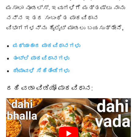
ಮಸಾಲಾ ನೂಡಲ್ಸ್. ಇವುಗಳಿಗೆ ಮತ್ತಷ್ಟು ನಾನು
ನನ್ನ ಇತರ ಸಂಬಂಧಿತ ಪಾಕವಿಧಾನ
ವಿಭಾಗಗಳನ್ನು ಹೈಲೈಟ್ ಮಾಡಲು ಬಯಸುತ್ತೇನೆ,
ಪಥ್ಯಾಹಾರ ಪಾಕವಿಧಾನಗಳು
ತಂಬ್ಲಿ ಪಾಕವಿಧಾನಗಳು
ದೀಪಾವಳಿ ಸಿಹಿತಿಂಡಿಗಳು
ದಹಿ ವಡಾ ವಿಡಿಯೋ ಪಾಕವಿಧಾನ: