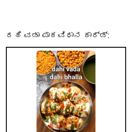
ದಹಿ ವಡಾ ಪಾಕವಿಧಾನ ಕಾರ್ಡ್: