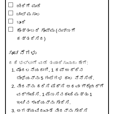
▢
ಜೀರಿಗೆ ಪುಡಿ
▢
ಚಾಟ್ ಮಸಾಲ
▢
ಬೂಂದಿ
▢
ಕೊತ್ತಂಬರಿ ಸೊಪ್ಪು (ನುಣ್ಣಗೆ
ಕತ್ತರಿಸಿದ)
ಸೂಚನೆಗಳು
ದಹಿ ಭಲ್ಲಾಗೆ ವಡೆ ತಯಾರಿಸುವುದು ಹೇಗೆ:
ಮೊದಲನೆಯದಾಗಿ, 1 ಕಪ್ ಉದ್ದಿನ
ಬೇಳೆಯನ್ನು 5 ಗಂಟೆಗಳ ಕಾಲ ನೆನೆಸಿಡಿ.
ನೀರನ್ನು ಹರಿಸಿ ಮಿಕ್ಸಿ ಅಥವಾ ಗ್ರೈಂಡರ್ಗೆ
ವರ್ಗಾಯಿಸಿ. 1 ಮೆಣಸಿನಕಾಯಿ ಮತ್ತು 1
ಇಂಚಿನ ಶುಂಠಿಯನ್ನು ಸೇರಿಸಿ.
ಅಗತ್ಯವಿರುವಂತೆ ನೀರನ್ನು ಸೇರಿಸಿ