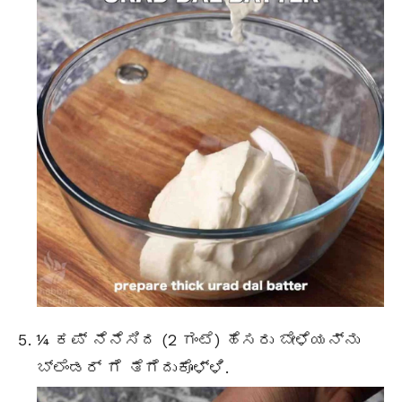
¼ ಕಪ್ ನೆನೆಸಿದ (2 ಗಂಟೆ)
ಹೆಸರು ಬೇಳೆಯ
ನ್ನು
ಬ್ಲೆಂಡರ್ ಗೆ ತೆಗೆದುಕೊಳ್ಳಿ.