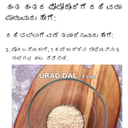
ಹಂತ ಹಂತದ ಫೋಟೋದೊಂದಿಗೆ ದಹಿ ವಡಾ
ಮಾಡುವುದು ಹೇಗೆ:
ದಹಿ ಭಲ್ಲಾಗೆ ವಡೆ ತಯಾರಿಸುವುದು ಹೇಗೆ:
ಮೊದಲನೆಯದಾಗಿ, 1 ಕಪ್ ಉದ್ದಿನ ಬೇಳೆಯನ್ನು 5
ಗಂಟೆಗಳ ಕಾಲ ನೆನೆಸಿಡಿ.