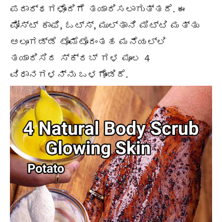
ಪದಾರ್ಥಗಳೊಂದಿಗೆ ತಯಾರಿಸಲಾಗುತ್ತದೆ. ಈ
ಪೋಸ್ಟ್ ಕಾಫಿ, ಓಟ್ಸ್, ಮುಲ್ತಾನಿ ಮಿಟ್ಟಿ ಮತ್ತು
ಆಲೂಗಡ್ಡೆ ಟೊಮೆಟೊದಂತಹ ಮನೆಯಲ್ಲಿ
ತಯಾರಿಸಿದ ಸ್ಕ್ರಬ್ ಗಳ ಮೂಲ 4
ವಿಧಾನಗಳನ್ನು ಒಳಗೊಂಡಿದೆ.