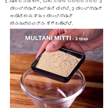
ಮೊದಲನೆಯದಾಗಿ, ಒಂದು ಸಣ್ಣ ಬಟ್ಟಲಿನಲ್ಲಿ 3
ಟೇಬಲ್ಸ್ಪೂನ್ ಮುಲ್ತಾನಿ ಮಿಟ್ಟಿ, 2 ಟೇಬಲ್ಸ್ಪೂನ್
ಅಲೋವೆರಾ ಮತ್ತು 1 ಟೇಬಲ್ಸ್ಪೂನ್
ಜೇನುತುಪ್ಪವನ್ನು ತೆಗೆದುಕೊಳ್ಳಿ.