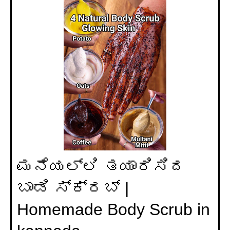
ಮನೆಯಲ್ಲಿ ತಯಾರಿಸಿದ
ಬಾಡಿ ಸ್ಕ್ರಬ್ |
Homemade Body Scrub in