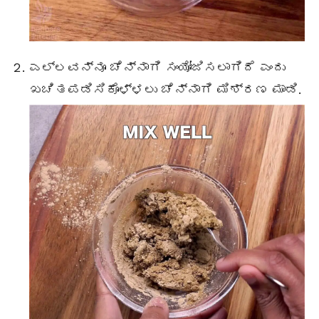
ಎಲ್ಲವನ್ನೂ ಚೆನ್ನಾಗಿ ಸಂಯೋಜಿಸಲಾಗಿದೆ ಎಂದು
ಖಚಿತಪಡಿಸಿಕೊಳ್ಳಲು ಚೆನ್ನಾಗಿ ಮಿಶ್ರಣ ಮಾಡಿ.