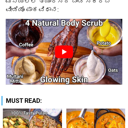
ಮನೆಯಲ್ಲಿ ತಯಾರಿಸಿದ ಬಾಡಿ ಸ್ಕ್ರಬ್
ವೀಡಿಯೊ ಪಾಕವಿಧಾನ:
MUST READ: