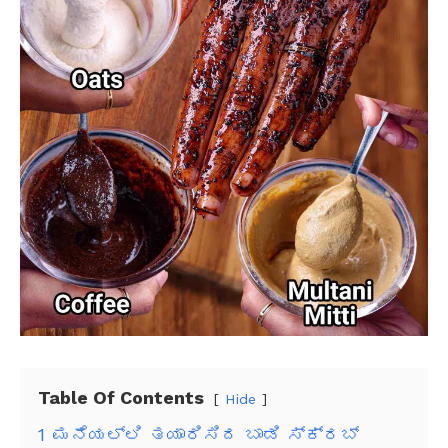
Table Of Contents
Hide
1
ಮನೆಯಲ್ಲಿ ತಯಾರಿಸಿದ ಬಾಡಿ ಸ್ಕ್ರಬ್