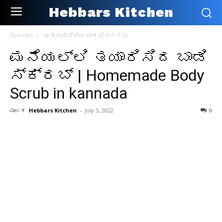
Hebbars Kitchen
ಮುಖಪುಟ
ಅಂತಾರಾಷ್ಟ್ರೀಯ ಪಾಕವಿಧಾನಗಳು
ಮನೆಯಲ್ಲಿ ತಯಾರಿಸಿದ ಬಾಡಿ
ಸ್ಕ್ರಬ್ | Homemade Body
Scrub in kannada
ಮೂಲಕ
Hebbars Kitchen
-
July 5, 2022
0