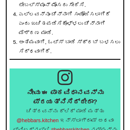
ಟೇಬಲ್ಸ್ಪೂನ್ ಮೊಸರು ಸೇರಿಸಿ.
ಎಲ್ಲವನ್ನೂ ಚೆನ್ನಾಗಿ ಸಂಯೋಜಿಸಲಾಗಿದೆ
ಎಂದು ಖಚಿತಪಡಿಸಿಕೊಳ್ಳಲು ಚೆನ್ನಾಗಿ
ಮಿಶ್ರಣ ಮಾಡಿ.
ಅಂತಿಮವಾಗಿ, ಓಟ್ಸ್ ಬಾಡಿ ಸ್ಕ್ರಬ್ ಬಳಸಲು
ಸಿದ್ಧವಾಗಿದೆ.
ನೀವು ಈ ಪಾಕವಿಧಾನವನ್ನು
ಪ್ರಯತ್ನಿಸಿದ್ದೀರಾ?
ಚಿತ್ರವನ್ನು ಕ್ಲಿಕ್ ಮಾಡಿ ಮತ್ತು
@hebbars.kitchen
ಇನ್ಸ್ಟಾಗ್ರಾಮ್ ಅಥವಾ
ಟ್ವಿಟರ್‌ನಲ್ಲಿ
#hebbarskitchen
ನಮ್ಮನ್ನು