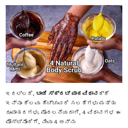
ಇದಲ್ಲದೆ,
ಬಾಡಿ ಸ್ಕ್ರಬ್ ಪಾಕವಿಧಾನ
ಕ್ಕೆ
ಇನ್ನೂ ಕೆಲವು ಹೆಚ್ಚುವರಿ ಸಲಹೆಗಳು ಮತ್ತು
ರೂಪಾಂತರಗಳು. ಮೊದಲನೆಯದಾಗಿ, 4 ವಿಧಾನಗಳ ಈ
ಪೋಸ್ಟ್‌ನೊಂದಿಗೆ, ನೀವು 4 ಅನ್ನು