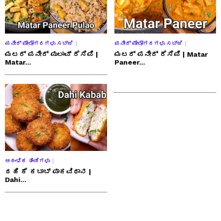
ಪನೀರ್ ಮೇಲೋಗರಗಳು ಸಬ್ಜಿ
ಪನೀರ್ ಮೇಲೋಗರಗಳು ಸಬ್ಜಿ
ಮಟರ್ ಪನೀರ್ ಪುಲಾವ್ ರೆಸಿಪಿ |
ಮಟರ್ ಪನೀರ್ ರೆಸಿಪಿ | Matar
Matar...
Paneer...
ಆರಂಭಿಕ ತಿಂಡಿಗಳು
ದಹಿ ಕೆ ಕಬಾಬ್ ಪಾಕವಿಧಾನ |
Dahi...