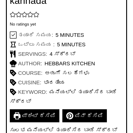
kannada
No ratings yet
MINUTES
ತಯಾರಿ ಸಮಯ:
5
MINUTES
MINUTES
ಒಟ್ಟು ಸಮಯ :
5
MINUTES
SERVINGS:
4
ಸ್ಕ್ರಬ್
AUTHOR:
HEBBARS KITCHEN
COURSE:
ಅಡುಗೆ ಸಲಹೆಗಳು
CUISINE:
ಭಾರತೀಯ
KEYWORD:
ಮನೆಯಲ್ಲಿ ತಯಾರಿಸಿದ ಬಾಡಿ
ಸ್ಕ್ರಬ್
ಪ್ರಿಂಟ್ ರೆಸಿಪಿ
ಪಿನ್ ರೆಸಿಪಿ
ಸುಲಭ ಮನೆಯಲ್ಲಿ ತಯಾರಿಸಿದ ಬಾಡಿ ಸ್ಕ್ರಬ್