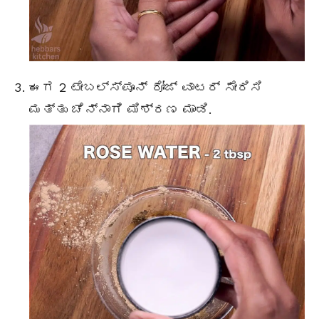
ಈಗ 2 ಟೇಬಲ್ಸ್ಪೂನ್ ರೋಜ್ ವಾಟರ್ ಸೇರಿಸಿ
ಮತ್ತು ಚೆನ್ನಾಗಿ ಮಿಶ್ರಣ ಮಾಡಿ.