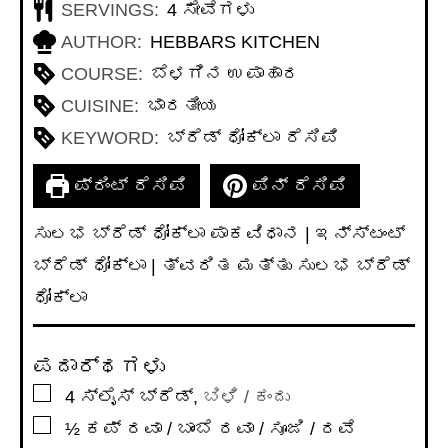
SERVINGS:
4
ಸೇವೆಗಳು
AUTHOR:
HEBBARS KITCHEN
COURSE:
ಬೆಳಗಿನ ಉಪಾಹಾರ
CUISINE:
ಭಾರತೀಯ
KEYWORD:
ಬ್ರೆಡ್ ಧೋಕ್ಲಾ ರೆಸಿಪಿ
ಪ್ರಿಂಟ್ ರೆಸಿಪಿ
ಪಿನ್ ರೆಸಿಪಿ
ಸುಲಭ ಬ್ರೆಡ್ ಧೋಕ್ಲಾ ಪಾಕವಿಧಾನ | ಇನ್ಸ್ಟಂಟ್
ಬ್ರೆಡ್ ಧೋಕ್ಲಾ | ತ್ವರಿತ ಮತ್ತು ಸುಲಭ ಬ್ರೆಡ್
ಧೋಕ್ಲಾ
ಪದಾರ್ಥಗಳು
▢
4
ಸ್ಲೈಸ್ ಬ್ರೆಡ್
,
ಬಿಳಿ / ಕಂದು
▢
½
ಕಪ್
ರವಾ / ಬಾಂಬೆ ರವಾ / ಸೂಜಿ / ರವೆ