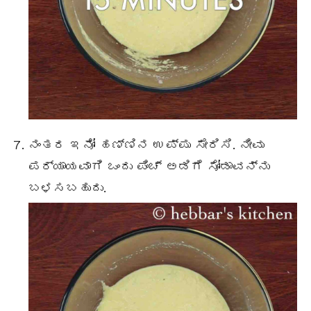
ನಂತರ ಇನೋ ಹಣ್ಣಿನ ಉಪ್ಪು ಸೇರಿಸಿ. ನೀವು
ಪರ್ಯಾಯವಾಗಿ ಒಂದು ಪಿಂಚ್ ಅಡಿಗೆ ಸೋಡಾವನ್ನು
ಬಳಸಬಹುದು.