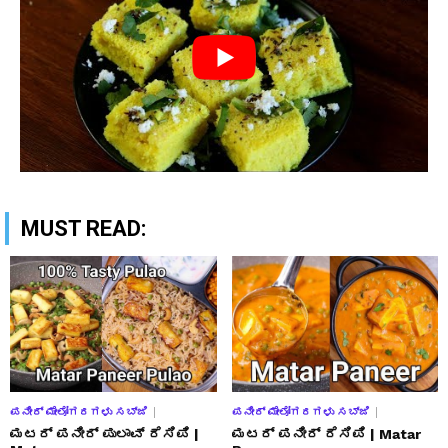
MUST READ:
ಪನೀರ್ ಮೇಲೋಗರಗಳು ಸಬ್ಜಿ
ಪನೀರ್ ಮೇಲೋಗರಗಳು ಸಬ್ಜಿ
ಮಟರ್ ಪನೀರ್ ಪುಲಾವ್ ರೆಸಿಪಿ |
ಮಟರ್ ಪನೀರ್ ರೆಸಿಪಿ | Matar