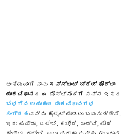
ಅಂತಿಮವಾಗಿ ನಾನು
ಇನ್ಸ್ಟಂಟ್
ಬ್ರೆಡ್ ಧೋಕ್ಲಾ
ಪಾಕವಿಧಾನ
ದ ಈ ಪೋಸ್ಟ್‌ನೊಂದಿಗೆ ನನ್ನ ಇತರ
ಬೆಳಗಿನ ಉಪಾಹಾರ ಪಾಕವಿಧಾನಗಳ
ಸಂಗ್ರಹ
ವನ್ನು ಹೈಲೈಟ್ ಮಾಡಲು ಬಯಸುತ್ತೇನೆ.
ಇದು ಫಫ್ಡಾ, ಜಲೇಬಿ, ಕಚೋರಿ, ಖಂಡ್ವಿ, ಮೇಥಿ
ಥೇಪ್ಲಾ, ದಾಬೇಲಿ, ಆಲೂ ಪರಾಥಾ ಮತ್ತು ಸಾಬುದಾನ