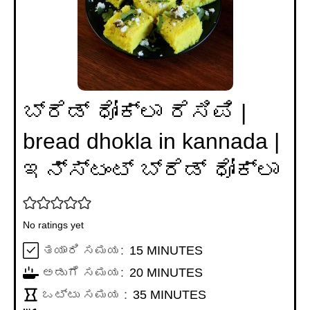
ಬ್ರೆಡ್ ಧೋಕ್ಲಾ ರೆಸಿಪಿ |
bread dhokla in kannada |
ಇನ್ಸ್ಟಂಟ್ ಬ್ರೆಡ್ ಧೋಕ್ಲಾ
No ratings yet
MINUTES
ತಯಾರಿ ಸಮಯ:
15
MINUTES
MINUTES
ಅಡುಗೆ ಸಮಯ:
20
MINUTES
MINUTES
ಒಟ್ಟು ಸಮಯ :
35
MINUTES