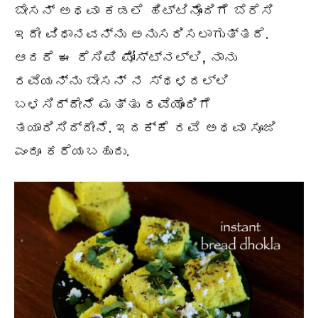
ಬೇಸನ್ ಅಥವಾ ಕಡಲೆ ಹಿಟ್ಟಿನೊಂದಿಗೆ ಬೆರೆಸಿ
ಇದೇ ವಿಧಾನವನ್ನು ಅನುಸರಿಸಲಾಗುತ್ತದೆ.
ಆದರೆ ಈ ರೆಸಿಪಿ ಪೋಸ್ಟ್‌ನಲ್ಲಿ, ನಾನು
ರವೆಯನ್ನು ಬೇಸನ್ ನ ಸ್ಥಳದಲ್ಲಿ
ಬಳಸಿದ್ದೇನೆ ಮತ್ತು ರವೆಯೊಂದಿಗೆ
ತಯಾರಿಸಿದ್ದೇನೆ. ಇದಕ್ಕೆ ರವೆ ಅಥವಾ ಸೂಜಿ
ಎಂದೂ ಕರೆಯಬಹುದು.