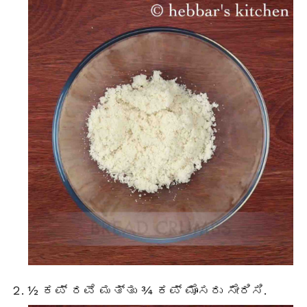
½ ಕಪ್ ರವೆ ಮತ್ತು ¾ ಕಪ್ ಮೊಸರು ಸೇರಿಸಿ.