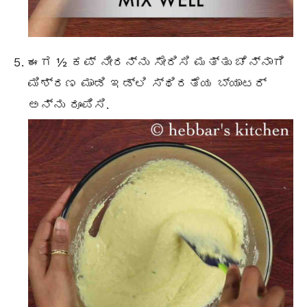
ಈಗ ½ ಕಪ್ ನೀರನ್ನು ಸೇರಿಸಿ ಮತ್ತು ಚೆನ್ನಾಗಿ
ಮಿಶ್ರಣ ಮಾಡಿ ಇಡ್ಲಿ ಸ್ಥಿರತೆಯ ಬ್ಯಾಟರ್
ಅನ್ನು ರೂಪಿಸಿ.