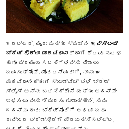
ಇದಲ್ಲದೆ, ಮೃದು ಮತ್ತು ಸ್ಪಂಜಿನ
ಇನ್ಸ್ಟಂಟ್
ಬ್ರೆಡ್ ಧೋಕ್ಲಾ ಪಾಕವಿಧಾನ
ಕ್ಕಾಗಿ ಕೆಲವು ಸುಲಭ
ಹಾಗೂ ಪ್ರಮುಖ ಸಲಹೆಗಳನ್ನು ನೀಡಲು
ಬಯಸುತ್ತೇನೆ. ಮೊದಲನೆಯದಾಗಿ, ನಾನು ಈ
ಪಾಕವಿಧಾನಕ್ಕಾಗಿ ಸ್ಯಾಂಡ್‌ವಿಚ್ ಬಿಳಿ ಬ್ರೆಡ್
ಸ್ಲೈಸ್ ಅನ್ನು ಬಳಸಿದ್ದೇನೆ ಮತ್ತು ಅದನ್ನೇ
ಬಳಸಲು ನಾನು ಶಿಫಾರಸು ಮಾಡುತ್ತೇನೆ. ನಾನು
ಇದನ್ನು ಕಂದು ಬ್ರೆಡ್‌ನೊಂದಿಗೆ ಅಥವಾ ಬಹು
ಧಾನ್ಯದ ಬ್ರೆಡ್‌ನೊಂದಿಗೆ ಪ್ರಯತ್ನಿಸಲಿಲ್ಲ,