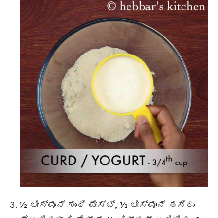
½ ಟೀಸ್ಪೂನ್ ಶುಂಠಿ ಪೇಸ್ಟ್, ½ ಟೀಸ್ಪೂನ್ ಹಸಿರು