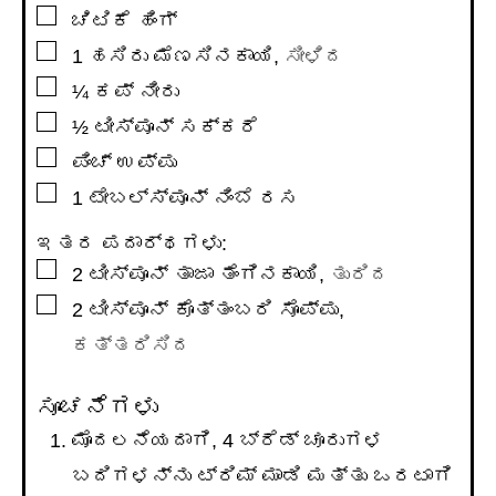
▢
ಚಿಟಿಕೆ ಹಿಂಗ್
▢
1
ಹಸಿರು ಮೆಣಸಿನಕಾಯಿ
,
ಸೀಳಿದ
▢
¼
ಕಪ್
ನೀರು
▢
½
ಟೀಸ್ಪೂನ್
ಸಕ್ಕರೆ
▢
ಪಿಂಚ್ ಉಪ್ಪು
▢
1
ಟೇಬಲ್ಸ್ಪೂನ್
ನಿಂಬೆ ರಸ
ಇತರ ಪದಾರ್ಥಗಳು:
▢
2
ಟೀಸ್ಪೂನ್
ತಾಜಾ ತೆಂಗಿನಕಾಯಿ
,
ತುರಿದ
▢
2
ಟೀಸ್ಪೂನ್
ಕೊತ್ತಂಬರಿ ಸೊಪ್ಪು
,
ಕತ್ತರಿಸಿದ
ಸೂಚನೆಗಳು
ಮೊದಲನೆಯದಾಗಿ, 4 ಬ್ರೆಡ್ ಚೂರುಗಳ
ಬದಿಗಳನ್ನು ಟ್ರಿಮ್ ಮಾಡಿ ಮತ್ತು ಒರಟಾಗಿ