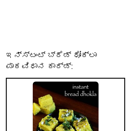
ಇನ್ಸ್ಟಂಟ್ ಬ್ರೆಡ್ ಧೋಕ್ಲಾ
ಪಾಕವಿಧಾನ ಕಾರ್ಡ್: