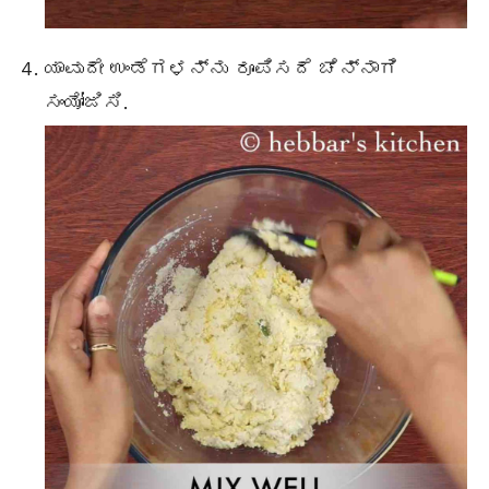
ಯಾವುದೇ ಉಂಡೆಗಳನ್ನು ರೂಪಿಸದೆ ಚೆನ್ನಾಗಿ
ಸಂಯೋಜಿಸಿ.