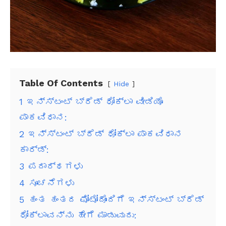
Table Of Contents
Hide
1
ಇನ್ಸ್ಟಂಟ್ ಬ್ರೆಡ್ ಧೋಕ್ಲಾ ವೀಡಿಯೊ
ಪಾಕವಿಧಾನ:
2
ಇನ್ಸ್ಟಂಟ್ ಬ್ರೆಡ್ ಧೋಕ್ಲಾ ಪಾಕವಿಧಾನ
ಕಾರ್ಡ್:
3
ಪದಾರ್ಥಗಳು
4
ಸೂಚನೆಗಳು
5
ಹಂತ ಹಂತದ ಫೋಟೋದೊಂದಿಗೆ ಇನ್ಸ್ಟಂಟ್ ಬ್ರೆಡ್
ಧೋಕ್ಲಾವನ್ನು ಹೇಗೆ ಮಾಡುವುದು: