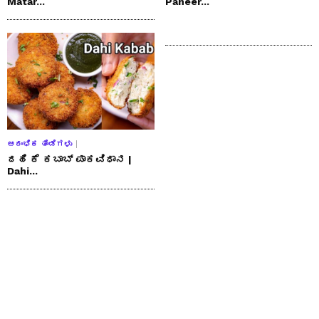
Matar...
Paneer...
ಆರಂಭಿಕ ತಿಂಡಿಗಳು
ದಹಿ ಕೆ ಕಬಾಬ್ ಪಾಕವಿಧಾನ |
Dahi...