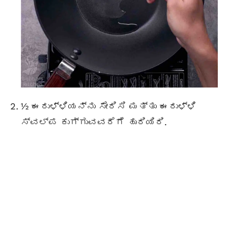
½ ಈರುಳ್ಳಿಯನ್ನು ಸೇರಿಸಿ ಮತ್ತು ಈರುಳ್ಳಿ
ಸ್ವಲ್ಪ ಕುಗ್ಗುವವರೆಗೆ ಹುರಿಯಿರಿ.