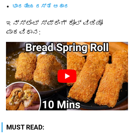
ಭಾರತೀಯ ರಸ್ತೆ ಆಹಾರ
ಇನ್ಸ್ಟೆಂಟ್ ಸ್ಪ್ರಿಂಗ್ ರೋಲ್ ವಿಡಿಯೋ
ಪಾಕವಿಧಾನ:
MUST READ: