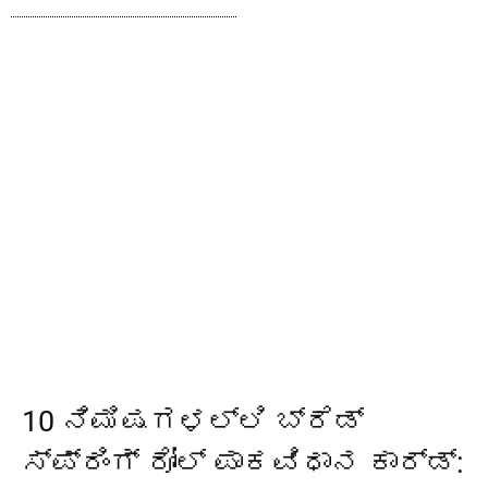
10 ನಿಮಿಷಗಳಲ್ಲಿ ಬ್ರೆಡ್
ಸ್ಪ್ರಿಂಗ್ ರೋಲ್ ಪಾಕವಿಧಾನ ಕಾರ್ಡ್: