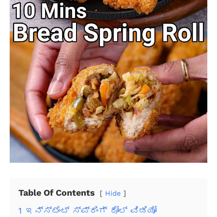
Table Of Contents
Hide
1
ಇನ್ಸ್ಟೆಂಟ್ ಸ್ಪ್ರಿಂಗ್ ರೋಲ್ ವಿಡಿಯೋ