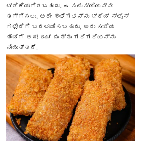
ಟ್ರಿಕಿಯಾಗಿರಬಹುದು. ಈ ಸಮಸ್ಯೆಯನ್ನು
ತಗ್ಗಿಸಲು, ಅದೇ ಹಾಳೆಗಳನ್ನು ಬ್ರೆಡ್ ಸ್ಲೈಸ್
ಗಳೊಂದಿಗೆ ಬದಲಾಯಿಸಬಹುದು, ಅದು ಸಂಜೆಯ
ತಿಂಡಿಗೆ ಅದೇ ರುಚಿ ಮತ್ತು ಗರಿಗರಿಯನ್ನು
ನೀಡುತ್ತದೆ.