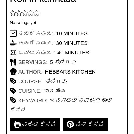
No ratings yet
MINUTES
ತಯಾರಿ ಸಮಯ:
10
MINUTES
MINUTES
ಅಡುಗೆ ಸಮಯ:
30
MINUTES
MINUTES
ಒಟ್ಟು ಸಮಯ :
40
MINUTES
SERVINGS:
5
ಸೇವೆಗಳು
AUTHOR:
HEBBARS KITCHEN
COURSE:
ತಿಂಡಿಗಳು
CUISINE:
ಭಾರತೀಯ
KEYWORD:
ಇನ್ಸ್ಟೆಂಟ್ ಸ್ಪ್ರಿಂಗ್ ರೋಲ್
ರೆಸಿಪಿ
ಪ್ರಿಂಟ್ ರೆಸಿಪಿ
ಪಿನ್ ರೆಸಿಪಿ