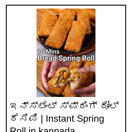
ಇನ್ಸ್ಟೆಂಟ್ ಸ್ಪ್ರಿಂಗ್ ರೋಲ್
ರೆಸಿಪಿ | Instant Spring
Roll in kannada