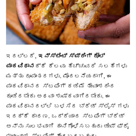
ಇದಲ್ಲದೆ,
ಇನ್ಸ್ಟೆಂಟ್ ಸ್ಪ್ರಿಂಗ್ ರೋಲ್
ಪಾಕವಿಧಾನ
ಕ್ಕೆ ಕೆಲವು ಹೆಚ್ಚುವರಿ ಸಲಹೆಗಳು
ಮತ್ತು ರೂಪಾಂತರಗಳು. ಮೊದಲನೆಯದಾಗಿ, ಈ
ಪಾಕವಿಧಾನದ ಸ್ಟಫಿಂಗ್ ಕಡಿಮೆ ತೇವಾಂಶದಿಂದ
ಕೂಡಿರಬೇಕು ಅಥವಾ ಶುಷ್ಕವಾಗಿರಬೇಕು. ಈ
ಪಾಕವಿಧಾನದಲ್ಲಿ ಬಳಸಿದ ಬ್ರೆಡ್ ಸ್ಲೈಸ್ ಗಳು
ಇದಕ್ಕೆ ಕಾರಣ. ಒದ್ದೆಯಾದ ಸ್ಟಫಿಂಗ್ ಬ್ರೆಡ್
ಅನ್ನು ಸುಲಭವಾಗಿ ಹಾನಿಗೊಳಿಸಬಹುದು ಡೀಪ್ ಫ್ರೈ