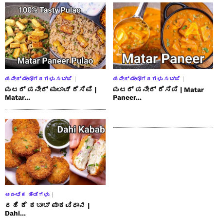
ಪನೀರ್ ಮೇಲೋಗರಗಳು ಸಬ್ಜಿ
ಪನೀರ್ ಮೇಲೋಗರಗಳು ಸಬ್ಜಿ
ಮಟರ್ ಪನೀರ್ ಪುಲಾವ್ ರೆಸಿಪಿ |
ಮಟರ್ ಪನೀರ್ ರೆಸಿಪಿ | Matar
Matar...
Paneer...
ಆರಂಭಿಕ ತಿಂಡಿಗಳು
ದಹಿ ಕೆ ಕಬಾಬ್ ಪಾಕವಿಧಾನ |
Dahi...