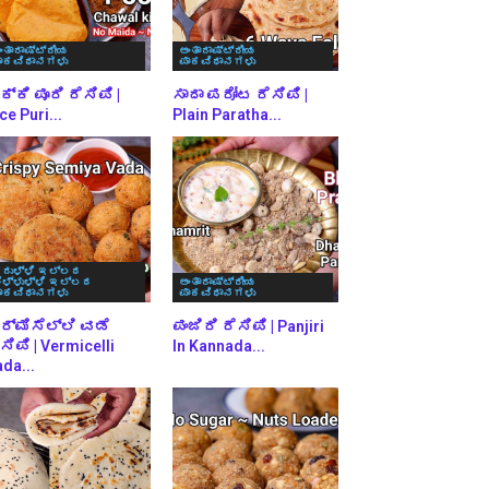
ಂತಾರಾಷ್ಟ್ರೀಯ
ಅಂತಾರಾಷ್ಟ್ರೀಯ
ಾಕವಿಧಾನಗಳು
ಪಾಕವಿಧಾನಗಳು
್ಕಿ ಪೂರಿ ರೆಸಿಪಿ |
ಸಾದಾ ಪರೋಟ ರೆಸಿಪಿ |
ce Puri...
Plain Paratha...
ರುಳ್ಳಿ ಇಲ್ಲದ
ೆಳ್ಳುಳ್ಳಿ ಇಲ್ಲದ
ಅಂತಾರಾಷ್ಟ್ರೀಯ
ಾಕವಿಧಾನಗಳು
ಪಾಕವಿಧಾನಗಳು
ರ್ಮಿಸೆಲ್ಲಿ ವಡೆ
ಪಂಜಿರಿ ರೆಸಿಪಿ | Panjiri
ಸಿಪಿ | Vermicelli
In Kannada...
da...