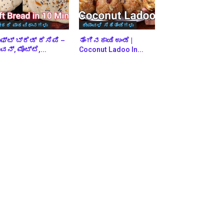
ೇಕರಿ ಪಾಕವಿಧಾನಗಳು
ದೀಪಾವಳಿ ಸಿಹಿತಿಂಡಿಗಳು
ಫ್ಟ್ ಬ್ರೆಡ್ ರೆಸಿಪಿ –
ತೆಂಗಿನಕಾಯಿ ಉಂಡೆ |
ನ್, ಮೊಟ್ಟೆ,...
Coconut Ladoo In...