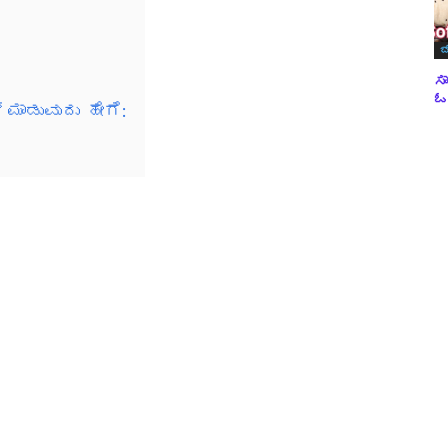
ಬ
ಸಾ
ಓವ
 ಮಾಡುವುದು ಹೇಗೆ: