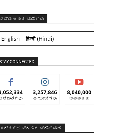
ನಮ್ಮ ಇತರ ಭಾಷೆಗಳು
English
हिन्दी
(
Hindi
)
STAY CONNECTED
9,052,334
3,257,846
8,040,000
ಅಭಿಮಾನಿಗಳು
ಅನುಯಾಯಿಗಳು
ಚಂದಾದಾರರು
ವರ್ಗಗಳ ಪ್ರಕಾರ ಬ್ರೌಸ್ ಮಾಡಿ