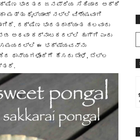
. ದಕ್ಷಿಣ ಭಾರತದ ಜನಪ್ರಿಯ ಸಿಹಿಯಾದ ಅಕ್ಕಿ
ಾ ಮತ್ತು ಥೈಲ್ಯಾಂಡ್ ನಲ್ಲಿ ವಿಶೇಷವಾಗಿ
ಾಗಿದೆ. ದಕ್ಷಿಣ ಭಾರತದಾದ್ಯಂತ ಹಲವಾರು
ನಡ ಅಥವಾ ಕರ್ನಾಟಕದಲ್ಲಿ ಹುಗ್ಗಿ ಎಂದು
ದ ಸಮಯದಲ್ಲಿ ಈ ಭಕ್ಷ್ಯವನ್ನು
ಡಿದ ಧಾನ್ಯಗಳೊಂದಿಗೆ ಹೆಸರು ಬೇಳೆ, ಬೆಲ್ಲ
್ತದೆ.