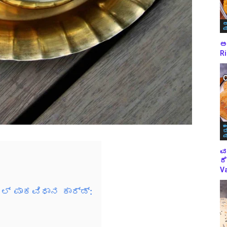
ಅ
ಪ
ಅಕ
Ri
ಈ
ಬ
ಪ
ವ
ರೆ
Va
ಲ್ ಪಾಕವಿಧಾನ ಕಾರ್ಡ್: