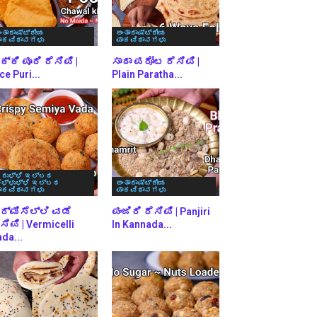
ಂತಾರಾಷ್ಟ್ರೀಯ
ಅಂತಾರಾಷ್ಟ್ರೀಯ
ಾಕವಿಧಾನಗಳು
ಪಾಕವಿಧಾನಗಳು
್ಕಿ ಪೂರಿ ರೆಸಿಪಿ |
ಸಾದಾ ಪರೋಟ ರೆಸಿಪಿ |
ce Puri...
Plain Paratha...
ರುಳ್ಳಿ ಇಲ್ಲದ
ೆಳ್ಳುಳ್ಳಿ ಇಲ್ಲದ
ಅಂತಾರಾಷ್ಟ್ರೀಯ
ಾಕವಿಧಾನಗಳು
ಪಾಕವಿಧಾನಗಳು
ರ್ಮಿಸೆಲ್ಲಿ ವಡೆ
ಪಂಜಿರಿ ರೆಸಿಪಿ | Panjiri
ಸಿಪಿ | Vermicelli
In Kannada...
da...