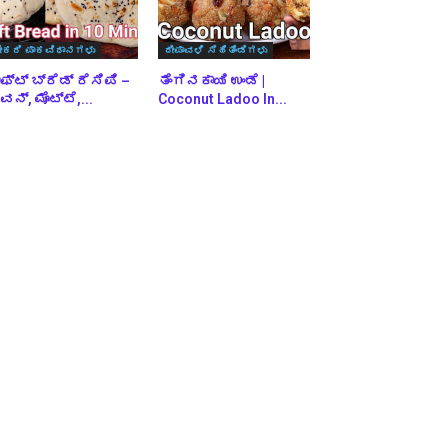
ೇಕರಿ ಪಾಕವಿಧಾನಗಳು
ದೀಪಾವಳಿ ಸಿಹಿತಿಂಡಿಗಳು
ಫ್ಟ್ ಬ್ರೆಡ್ ರೆಸಿಪಿ –
ತೆಂಗಿನಕಾಯಿ ಉಂಡೆ |
ನ್, ಮೊಟ್ಟೆ,...
Coconut Ladoo In...