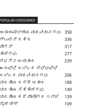
POPULAR CATEGORIES
ಅಂತಾರಾಷ್ಟ್ರೀಯ ಪಾಕವಿಧಾನಗಳು
358
ಗ್ಲುಟೆನ್ ರಹಿತ
336
ವೇಗನ್
317
ತಿಂಡಿಗಳು
277
ಬೆಳಗಿನ ಉಪಾಹಾರ
239
ಈರುಳ್ಳಿ ಇಲ್ಲದ ಬೆಳ್ಳುಳ್ಳಿ
ಇಲ್ಲದ ಪಾಕವಿಧಾನಗಳು
206
ಭಾರತೀಯ ರಸ್ತೆ ಆಹಾರ
188
ಭಾರತೀಯ ಸಿಹಿತಿಂಡಿಗಳು
149
ಭಾರತೀಯ ಕರಿ ಮೇಲೋಗರ ಸಬ್ಜಿ
139
ಸೈಡ್ ಡಿಶ್
109