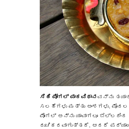
ಸಿಹಿ ಪೋಂಗಲ್ ಪಾಕವಿಧಾನ
ವನ್ನು ತಯಾ
ಸಲಹೆಗಳು ಮತ್ತು ಅಂಶಗಳು. ಮೊದಲನೆ
ಪೊಂಗಲ್ ಅನ್ನು ಯಾವಾಗಲೂ ಬೆಲ್ಲದಿಂದ
ರುಚಿಕರವಾಗುತ್ತದೆ. ಆದರೆ ಪರ್ಯಾಯವ