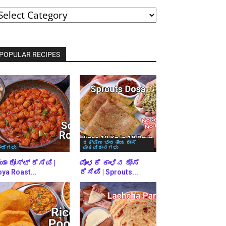
ವರ್ಗಗಳ
್ರಕಾರ
್ರೌಸ್
ಾಡಿ
POPULAR RECIPES
ದಕ್ಷಿಣ ಭಾರತೀಯ ದೋಸೆ
ಿಂಡಿಗಳು
ಪಾಕವಿಧಾನಗಳು
ಯಾ ರೋಸ್ಟ್ ರೆಸಿಪಿ |
ಮೊಳಕೆ ಕಾಳಿನ ದೋಸೆ
ya Roast...
ರೆಸಿಪಿ | Sprouts...