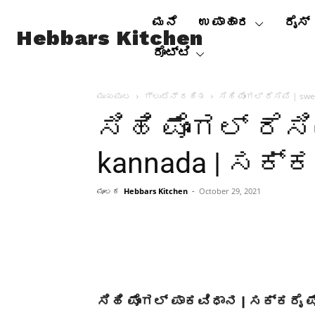
ಮನೆ
ಉಪಾಹಾರ
ರೈಸ್
Hebbars Kitchen
ರೊಟ್ಟಿ
ಮುಖಪುಟ
ಗ್ಲುಟೆನ್ ರಹಿತ
ಸಿಹಿ ಪೊಂಗಲ್ ರೆಸಿಪಿ | sw
ಸಿಹಿ ಪೊಂಗಲ್ ರೆಸಿ
kannada | ಸಕ್ಕ
ಮೂಲಕ
Hebbars Kitchen
-
October 29, 2021
ಸಿಹಿ ಪೊಂಗಲ್ ಪಾಕವಿಧಾನ | ಸಕ್ಕರೈ ಪ