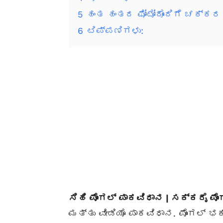
5
ಹಂತ ಹಂತದ ಫೋಟೋದೊಂದಿಗೆ ಚಕ್ಕರ ಪ
6
ಟಿಪ್ಪಣಿಗಳು:
ಸಿಹಿ ಪೊಂಗಲ್ ಪಾಕವಿಧಾನ | ಸಕ್ಕರೈ ಪೊ
ಮತ್ತು ವೀಡಿಯೊ ಪಾಕವಿಧಾನ. ಪೊಂಗಲ್ 