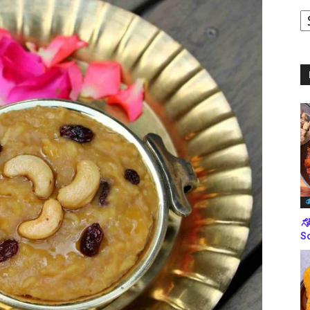
ಪ
ಬ
ಮ
ತ
ಸೋ
So