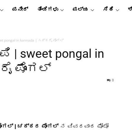
ಪನೀರ್
ತಿಂಡಿಗಳು
ಪಲ್ಯ
ಸಿಹಿ
ಶ
eet pongal in kannada | ಸಕ್ಕರೈ ಪೊಂಗಲ್
ಪಿ | sweet pongal in
ರೈ ಪೊಂಗಲ್
0
ೊಂಗಲ್ | ಚಕ್ಕರ ಪೊಂಗಲ್
ನ ವಿವರವಾದ ಫೋಟೋ