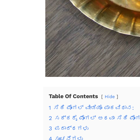
Table Of Contents
Hide
1
ಸಿಹಿ ಪೊಂಗಲ್ ವೀಡಿಯೊ ಪಾಕವಿಧಾನ:
2
ಸಕ್ಕರೈ ಪೊಂಗಲ್ ಅಥವಾ ಸಿಹಿ ಪೊಂಗ
3
ಪದಾರ್ಥಗಳು
4
ಸೂಚನೆಗಳು