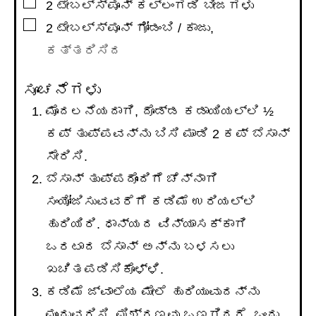
▢
2
ಟೇಬಲ್ಸ್ಪೂನ್
ಕಲ್ಲಂಗಡಿ ಬೀಜಗಳು
▢
2
ಟೇಬಲ್ಸ್ಪೂನ್
ಗೋಡಂಬಿ / ಕಾಜು
,
ಕತ್ತರಿಸಿದ
ಸೂಚನೆಗಳು
ಮೊದಲನೆಯದಾಗಿ, ದೊಡ್ಡ ಕಡಾಯಿಯಲ್ಲಿ ½
ಕಪ್ ತುಪ್ಪವನ್ನು ಬಿಸಿ ಮಾಡಿ 2 ಕಪ್ ಬೆಸಾನ್
ಸೇರಿಸಿ.
ಬೆಸಾನ್ ತುಪ್ಪದೊಂದಿಗೆ ಚೆನ್ನಾಗಿ
ಸಂಯೋಜಿಸುವವರೆಗೆ ಕಡಿಮೆ ಉರಿಯಲ್ಲಿ
ಹುರಿಯಿರಿ. ಧಾನ್ಯದ ವಿನ್ಯಾಸಕ್ಕಾಗಿ
ಒರಟಾದ ಬೆಸಾನ್ ಅನ್ನು ಬಳಸಲು
ಖಚಿತಪಡಿಸಿಕೊಳ್ಳಿ.
ಕಡಿಮೆ ಜ್ವಾಲೆಯ ಮೇಲೆ ಹುರಿಯುವುದನ್ನು
ಮುಂದುವರಿಸಿ. ಮಿಶ್ರಣವು ಒಣಗಿದರೆ, ಒಂದು