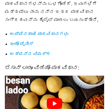
ಪಾಕವಿಧಾನಗಳನ್ನು ಒಳಗೊಂಡಿದೆ. ಇವುಗಳಿಗೆ
ಮತ್ತಷ್ಟು ನಾನು ನನ್ನ ಇತರ ಪಾಕವಿಧಾನ
ಸಂಗ್ರಹವನ್ನು ಹೈಲೈಟ್ ಮಾಡಲು ಬಯಸುತ್ತೇನೆ,
ಉಪ್ಪಿನಕಾಯಿ ಪಾಕವಿಧಾನಗಳು
ಇಂಡೋ ಚೈನೀಸ್
ಉತ್ಪನ್ನ ವಿಮರ್ಶ
ಬೆಸಾನ್ ಲಾಡೂ ವಿಡಿಯೋ ಪಾಕವಿಧಾನ: