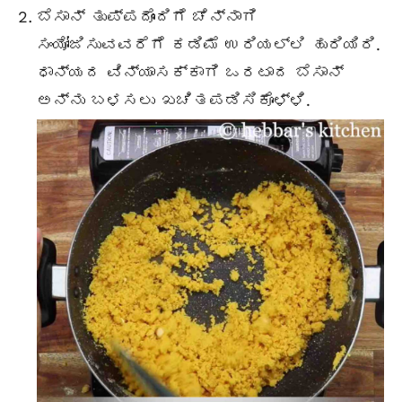
ಬೆಸಾನ್ ತುಪ್ಪದೊಂದಿಗೆ ಚೆನ್ನಾಗಿ
ಸಂಯೋಜಿಸುವವರೆಗೆ ಕಡಿಮೆ ಉರಿಯಲ್ಲಿ ಹುರಿಯಿರಿ.
ಧಾನ್ಯದ ವಿನ್ಯಾಸಕ್ಕಾಗಿ ಒರಟಾದ ಬೆಸಾನ್
ಅನ್ನು ಬಳಸಲು ಖಚಿತಪಡಿಸಿಕೊಳ್ಳಿ.