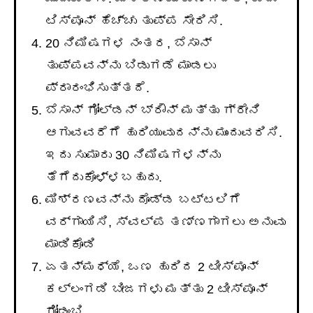
ಟಿಸ್ಪೂನ್ ಹೆಚ್ಚು ತುಪ್ಪ ಸೇರಿಸಿ.
20 ನಿಮಿಷಗಳ ನಂತರ, ಬೆಸಾನ್
ತುಪ್ಪವನ್ನು ಬಿಡುಗಡೆ ಮಾಡಲು
ಪ್ರಾರಂಭಿಸುತ್ತದೆ.
ಬೆಸಾನ್ ಗೋಲ್ಡನ್ ಬ್ರೌನ್ ಮತ್ತು ಗ್ರೇನಿ
ಆಗುವವರೆಗೆ ಹುರಿಯುವುದನ್ನು ಮುಂದುವರಿಸಿ.
ಇದು ಸುಮಾರು 30 ನಿಮಿಷಗಳನ್ನು
ತೆಗೆದುಕೊಳ್ಳಬಹುದು.
ಮಿಶ್ರಣವನ್ನು ದೊಡ್ಡ ಬಟ್ಟಲಿಗೆ
ವರ್ಗಾಯಿಸಿ, ಸ್ವಲ್ಪ ತಣ್ಣಗಾಗಲು ಅನುವು
ಮಾಡಿಕೊಡಿ
ಏತನ್ಮಧ್ಯೆ, ಒಣ ಹುರಿದ 2 ಟೀಸ್ಪೂನ್
ಕಲ್ಲಂಗಡಿ ಬೀಜಗಳು ಮತ್ತು 2 ಟೀಸ್ಪೂನ್
ಗೋಡಂಬಿ.