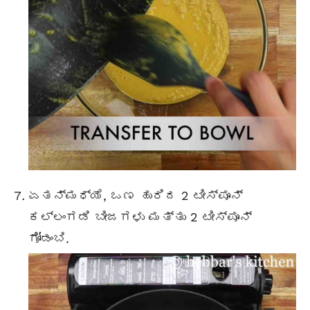
ಏತನ್ಮಧ್ಯೆ, ಒಣ ಹುರಿದ 2 ಟೀಸ್ಪೂನ್
ಕಲ್ಲಂಗಡಿ ಬೀಜಗಳು ಮತ್ತು 2 ಟೀಸ್ಪೂನ್
ಗೋಡಂಬಿ.