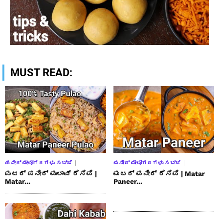
MUST READ:
ಪನೀರ್ ಮೇಲೋಗರಗಳು ಸಬ್ಜಿ
ಪನೀರ್ ಮೇಲೋಗರಗಳು ಸಬ್ಜಿ
ಮಟರ್ ಪನೀರ್ ಪುಲಾವ್ ರೆಸಿಪಿ |
ಮಟರ್ ಪನೀರ್ ರೆಸಿಪಿ | Matar
Matar...
Paneer...