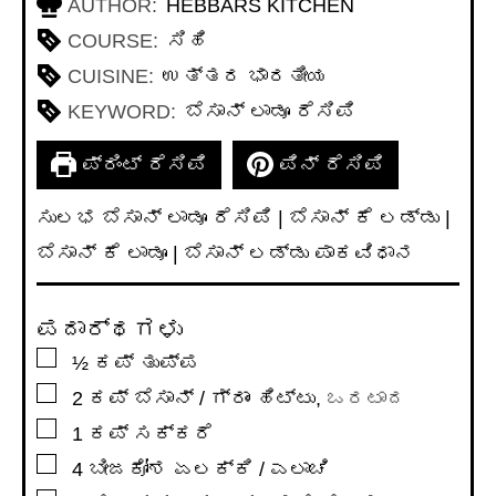
AUTHOR:
HEBBARS KITCHEN
COURSE:
ಸಿಹಿ
CUISINE:
ಉತ್ತರ ಭಾರತೀಯ
KEYWORD:
ಬೆಸಾನ್ ಲಾಡೂ ರೆಸಿಪಿ
ಪ್ರಿಂಟ್ ರೆಸಿಪಿ
ಪಿನ್ ರೆಸಿಪಿ
ಸುಲಭ ಬೆಸಾನ್ ಲಾಡೂ ರೆಸಿಪಿ | ಬೆಸಾನ್ ಕೆ ಲಡ್ಡು |
ಬೆಸಾನ್ ಕೆ ಲಾಡೂ | ಬೆಸಾನ್ ಲಡ್ಡು ಪಾಕವಿಧಾನ
ಪದಾರ್ಥಗಳು
▢
½
ಕಪ್
ತುಪ್ಪ
▢
2
ಕಪ್
ಬೆಸಾನ್ / ಗ್ರಾಂ ಹಿಟ್ಟು
,
ಒರಟಾದ
▢
1
ಕಪ್
ಸಕ್ಕರೆ
▢
4
ಬೀಜಕೋಶ
ಏಲಕ್ಕಿ / ಎಲಾಚಿ