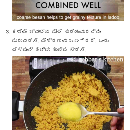
ಕಡಿಮೆ ಜ್ವಾಲೆಯ ಮೇಲೆ ಹುರಿಯುವುದನ್ನು
ಮುಂದುವರಿಸಿ. ಮಿಶ್ರಣವು ಒಣಗಿದರೆ, ಒಂದು
ಟಿಸ್ಪೂನ್ ಹೆಚ್ಚು ತುಪ್ಪ ಸೇರಿಸಿ.