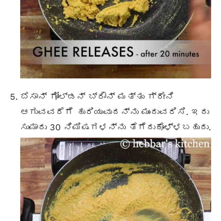
ಬೆಸಾನ್ ಗೋಲ್ಡನ್ ಬ್ರೌನ್ ಮತ್ತು ಗ್ರೇನಿ
ಆಗುವವರೆಗೆ ಹುರಿಯುವುದನ್ನು ಮುಂದುವರಿಸಿ. ಇದು
ಸುಮಾರು 30 ನಿಮಿಷಗಳನ್ನು ತೆಗೆದುಕೊಳ್ಳಬಹುದು.