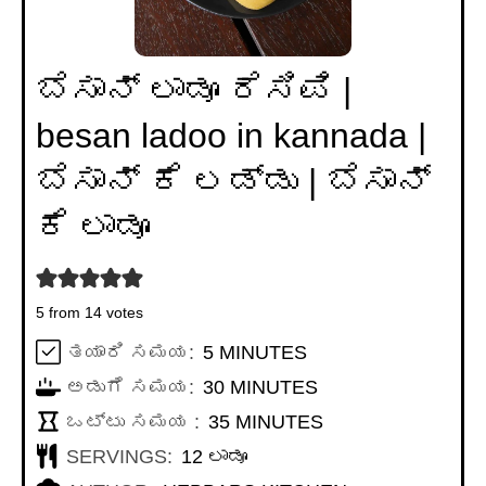
ಬೆಸಾನ್ ಲಾಡೂ ರೆಸಿಪಿ |
besan ladoo in kannada |
ಬೆಸಾನ್ ಕೆ ಲಡ್ಡು | ಬೆಸಾನ್
ಕೆ ಲಾಡೂ
5
from
14
votes
MINUTES
ತಯಾರಿ ಸಮಯ:
5
MINUTES
MINUTES
ಅಡುಗೆ ಸಮಯ:
30
MINUTES
MINUTES
ಒಟ್ಟು ಸಮಯ :
35
MINUTES
SERVINGS:
12
ಲಾಡೂ