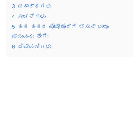
3
ಪದಾರ್ಥಗಳು
4
ಸೂಚನೆಗಳು
5
ಹಂತ ಹಂತದ ಫೋಟೋದೊಂದಿಗೆ ಬೆಸಾನ್ ಲಾಡೂ
ಮಾಡುವುದು ಹೇಗೆ:
6
ಟಿಪ್ಪಣಿಗಳು: