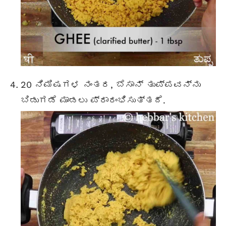
20 ನಿಮಿಷಗಳ ನಂತರ, ಬೆಸಾನ್ ತುಪ್ಪವನ್ನು
ಬಿಡುಗಡೆ ಮಾಡಲು ಪ್ರಾರಂಭಿಸುತ್ತದೆ.