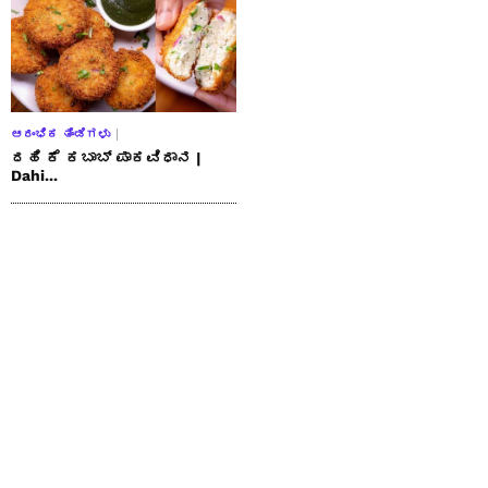
ಆರಂಭಿಕ ತಿಂಡಿಗಳು
ದಹಿ ಕೆ ಕಬಾಬ್ ಪಾಕವಿಧಾನ |
Dahi...