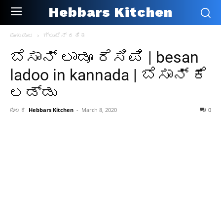
Hebbars Kitchen
ಮುಖಪುಟ
ಗ್ಲುಟೆನ್ ರಹಿತ
ಬೆಸಾನ್ ಲಾಡೂ ರೆಸಿಪಿ | besan
ladoo in kannada | ಬೆಸಾನ್ ಕೆ
ಲಡ್ಡು
ಮೂಲಕ
Hebbars Kitchen
-
March 8, 2020
0