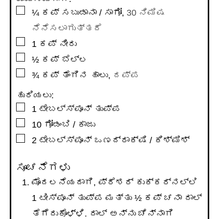
▢
¼
ಕಪ್
ಸಬುಡಾನಾ / ಸಾಗೋ
,
30 ನಿಮಿಷ
ನೆನೆಸಲಾಗುತ್ತದೆ
▢
1
ಕಪ್
ನೀರು
▢
½
ಕಪ್
ಬೆಲ್ಲ
▢
¾
ಕಪ್
ತೆಂಗಿನ ಹಾಲು
,
ದಪ್ಪ
ಹುರಿಯಲು:
▢
1
ಟೇಬಲ್ಸ್ಪೂನ್
ತುಪ್ಪ
▢
10
ಗೋಡಂಬಿ / ಕಾಜು
▢
2
ಟೇಬಲ್ಸ್ಪೂನ್
ಒಣದ್ರಾಕ್ಷಿ / ಕಿಶ್ಮಿಶ್
ಸೂಚನೆಗಳು
ಮೊದಲನೆಯದಾಗಿ, ಪ್ರೆಶರ್ ಕುಕ್ಕರ್‌ನಲ್ಲಿ
1 ಟೀಸ್ಪೂನ್ ತುಪ್ಪ ಮತ್ತು ½ ಕಪ್ ಚನಾ ದಾಲ್
ತೆಗೆದುಕೊಳ್ಳಿ. ದಾಲ್ ಅನ್ನು ಚೆನ್ನಾಗಿ