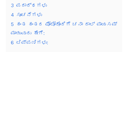
3
ಪದಾರ್ಥಗಳು
4
ಸೂಚನೆಗಳು
5
ಹಂತ ಹಂತದ ಫೋಟೋದೊಂದಿಗೆ ಚನಾ ದಾಲ್ ಪಾಯಸಮ್
ಮಾಡುವುದು ಹೇಗೆ:
6
ಟಿಪ್ಪಣಿಗಳು: