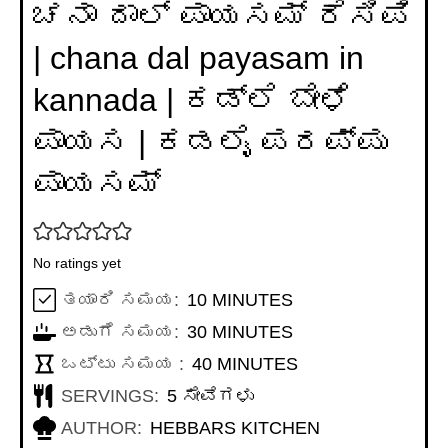
ಚನಾ ದಾಲ್ ಪಾಯಸಮ್ ರೆಸಿಪಿ
| chana dal payasam in
kannada | ಕಡ್ಲೆ ಬೇಳೆ
ಪಾಯಸ | ಕಡಲೈ ಪರಪ್ಪು
ಪಾಯಸಮ್
No ratings yet
MINUTES
ತಯಾರಿ ಸಮಯ:
10
MINUTES
MINUTES
ಅಡುಗೆ ಸಮಯ:
30
MINUTES
MINUTES
ಒಟ್ಟು ಸಮಯ :
40
MINUTES
SERVINGS:
5
ಸೇವೆಗಳು
AUTHOR:
HEBBARS KITCHEN