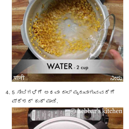
5 ಸೀಟಿಗಳಿಗೆ ಅಥವಾ ದಾಲ್ ಮೃದುವಾಗುವವರೆಗೆ
ಪ್ರೆಶರ್ ಕುಕ್ ಮಾಡಿ.