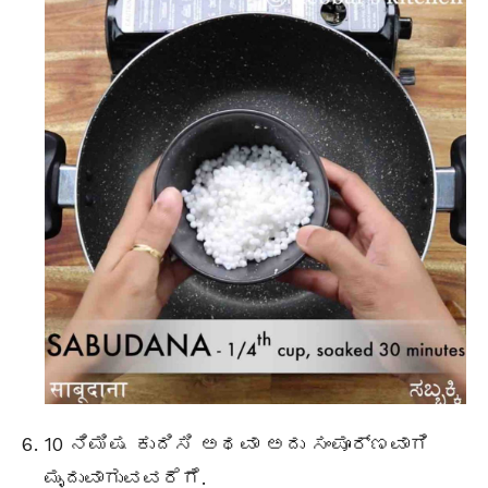
10 ನಿಮಿಷ ಕುದಿಸಿ ಅಥವಾ ಅದು ಸಂಪೂರ್ಣವಾಗಿ
ಮೃದುವಾಗುವವರೆಗೆ.