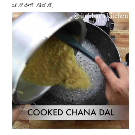
ಚೆನ್ನಾಗಿ ಸೇರಿಸಿ.