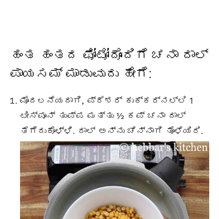
ಹಂತ ಹಂತದ ಫೋಟೋದೊಂದಿಗೆ ಚನಾ ದಾಲ್
ಪಾಯಸಮ್ ಮಾಡುವುದು ಹೇಗೆ:
ಮೊದಲನೆಯದಾಗಿ, ಪ್ರೆಶರ್ ಕುಕ್ಕರ್‌ನಲ್ಲಿ 1
ಟೀಸ್ಪೂನ್ ತುಪ್ಪ ಮತ್ತು ½ ಕಪ್ ಚನಾ ದಾಲ್
ತೆಗೆದುಕೊಳ್ಳಿ. ದಾಲ್ ಅನ್ನು ಚೆನ್ನಾಗಿ ತೊಳೆಯಿರಿ.