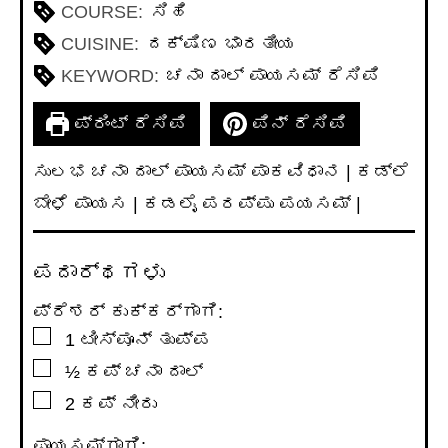
COURSE:
ಸಿಹಿ
CUISINE:
ದಕ್ಷಿಣ ಭಾರತೀಯ
KEYWORD:
ಚನಾ ದಾಲ್ ಪಾಯಸಮ್ ರೆಸಿಪಿ
ಪ್ರಿಂಟ್ ರೆಸಿಪಿ
ಪಿನ್ ರೆಸಿಪಿ
ಸುಲಭ ಚನಾ ದಾಲ್ ಪಾಯಸಮ್ ಪಾಕವಿಧಾನ | ಕಡ್ಲೆ
ಬೇಳೆ ಪಾಯಸ | ಕಡಲೈ ಪರಪ್ಪು ಪಯಸಮ್ |
ಪದಾರ್ಥಗಳು
ಪ್ರೆಶರ್ ಕುಕ್ಕರ್ಗಾಗಿ:
▢
1
ಟೀಸ್ಪೂನ್
ತುಪ್ಪ
▢
½
ಕಪ್
ಚನಾ ದಾಲ್
▢
2
ಕಪ್
ನೀರು
ಪಾಯಸಮ್‌ಗಾಗಿ: