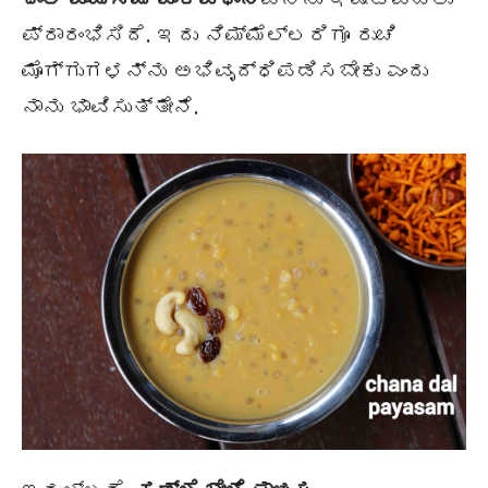
ಪ್ರಾರಂಭಿಸಿದೆ. ಇದು ನಿಮ್ಮೆಲ್ಲರಿಗೂ ರುಚಿ
ಮೊಗ್ಗುಗಳನ್ನು ಅಭಿವೃದ್ಧಿಪಡಿಸಬೇಕು ಎಂದು
ನಾನು ಭಾವಿಸುತ್ತೇನೆ.