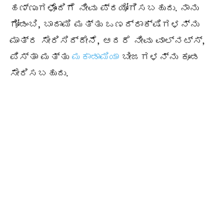
ಹಣ್ಣುಗಳೊಂದಿಗೆ ನೀವು ಪ್ರಯೋಗಿಸಬಹುದು. ನಾನು
ಗೋಡಂಬಿ, ಬಾದಾಮಿ ಮತ್ತು ಒಣದ್ರಾಕ್ಷಿಗಳನ್ನು
ಮಾತ್ರ ಸೇರಿಸಿದ್ದೇನೆ, ಆದರೆ ನೀವು ವಾಲ್ನಟ್ಸ್,
ಪಿಸ್ತಾ ಮತ್ತು
ಮಕಾಡಾಮಿಯಾ
ಬೀಜಗಳನ್ನು ಕೂಡ
ಸೇರಿಸಬಹುದು.