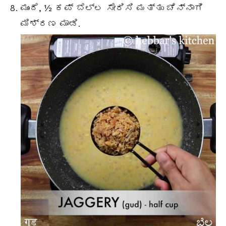
ಮುಂದೆ, ½ ಕಪ್ ಬೆಲ್ಲ ಸೇರಿಸಿ ಮತ್ತು ಚೆನ್ನಾಗಿ
ಮಿಶ್ರಣ ಮಾಡಿ.