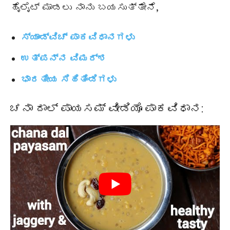
ಹೈಲೈಟ್ ಮಾಡಲು ನಾನು ಬಯಸುತ್ತೇನೆ,
ಸ್ಯಾಂಡ್‌‌ವಿಚ್ ಪಾಕವಿಧಾನಗಳು
ಉತ್ಪನ್ನ ವಿಮರ್ಶ
ಭಾರತೀಯ ಸಿಹಿತಿಂಡಿಗಳು
ಚನಾ ದಾಲ್ ಪಾಯಸಮ್ ವೀಡಿಯೊ ಪಾಕವಿಧಾನ: