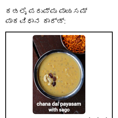
ಕಡಲೈ ಪರುಪ್ಪು ಪಾಯಸಮ್
ಪಾಕವಿಧಾನ ಕಾರ್ಡ್: