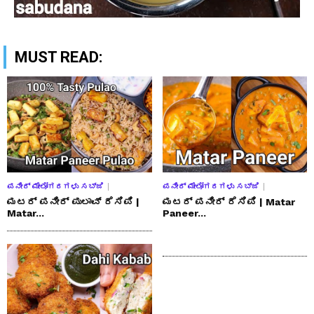
MUST READ:
ಪನೀರ್ ಮೇಲೋಗರಗಳು ಸಬ್ಜಿ
ಪನೀರ್ ಮೇಲೋಗರಗಳು ಸಬ್ಜಿ
ಮಟರ್ ಪನೀರ್ ಪುಲಾವ್ ರೆಸಿಪಿ |
ಮಟರ್ ಪನೀರ್ ರೆಸಿಪಿ | Matar
Matar...
Paneer...