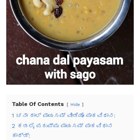
Table Of Contents
Hide
1
ಚನಾ ದಾಲ್ ಪಾಯಸಮ್ ವೀಡಿಯೊ ಪಾಕವಿಧಾನ:
2
ಕಡಲೈ ಪರುಪ್ಪು ಪಾಯಸಮ್ ಪಾಕವಿಧಾನ
ಕಾರ್ಡ್: