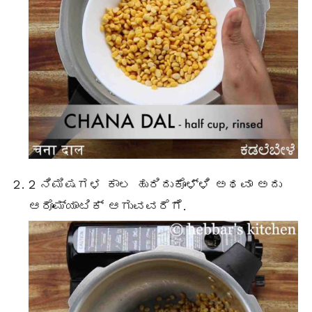
2 ನಿಮಿಷಗಳ ಕಾಲ ಹುರಿದುಕೊಳ್ಳಿ ಅಥವಾ ಅದು
ಆರೊಮ್ಯಾಟಿಕ್ ಆಗುವವರೆಗೆ.