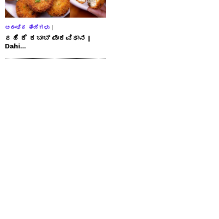
ಆರಂಭಿಕ ತಿಂಡಿಗಳು
ದಹಿ ಕೆ ಕಬಾಬ್ ಪಾಕವಿಧಾನ |
Dahi...