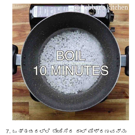
ಒತ್ತಡದಲ್ಲಿ ಬೇಯಿಸಿದ ದಾಲ್ ಮಿಶ್ರಣವನ್ನು