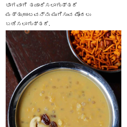
ಭಾಗವಾಗಿ ತಯಾರಿಸಲಾಗುತ್ತದೆ
ಮತ್ತು.ಊಟವನ್ನು ಮುಗಿಸುವ ಮೊದಲು
ಬಡಿಸಲಾಗುತ್ತದೆ.