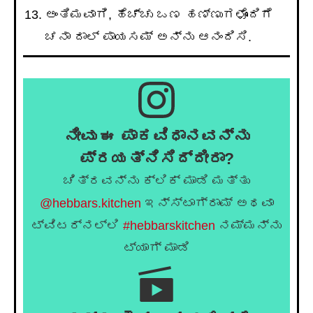
ಅಂತಿಮವಾಗಿ, ಹೆಚ್ಚು ಒಣ ಹಣ್ಣುಗಳೊಂದಿಗೆ
ಚನಾ ದಾಲ್ ಪಾಯಸಮ್ ಅನ್ನು ಆನಂದಿಸಿ.
ನೀವು ಈ ಪಾಕವಿಧಾನವನ್ನು
ಪ್ರಯತ್ನಿಸಿದ್ದೀರಾ?
ಚಿತ್ರವನ್ನು ಕ್ಲಿಕ್ ಮಾಡಿ ಮತ್ತು
@hebbars.kitchen
ಇನ್ಸ್ಟಾಗ್ರಾಮ್ ಅಥವಾ
ಟ್ವಿಟರ್‌ನಲ್ಲಿ
#hebbarskitchen
ನಮ್ಮನ್ನು
ಟ್ಯಾಗ್ ಮಾಡಿ