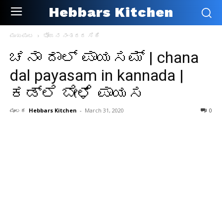
Hebbars Kitchen
ಮುಖಪುಟ
ಭೋಜನ ನಂತರದ ಸಿಹಿ
ಚನಾ ದಾಲ್ ಪಾಯಸಮ್ | chana
dal payasam in kannada |
ಕಡ್ಲೆ ಬೇಳೆ ಪಾಯಸ
ಮೂಲಕ
Hebbars Kitchen
-
March 31, 2020
0