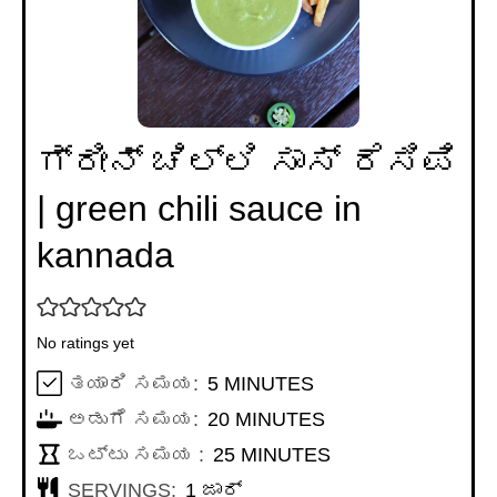
ಗ್ರೀನ್ ಚಿಲ್ಲಿ ಸಾಸ್ ರೆಸಿಪಿ
| green chili sauce in
kannada
No ratings yet
MINUTES
ತಯಾರಿ ಸಮಯ:
5
MINUTES
MINUTES
ಅಡುಗೆ ಸಮಯ:
20
MINUTES
MINUTES
ಒಟ್ಟು ಸಮಯ :
25
MINUTES
SERVINGS:
1
ಜಾರ್