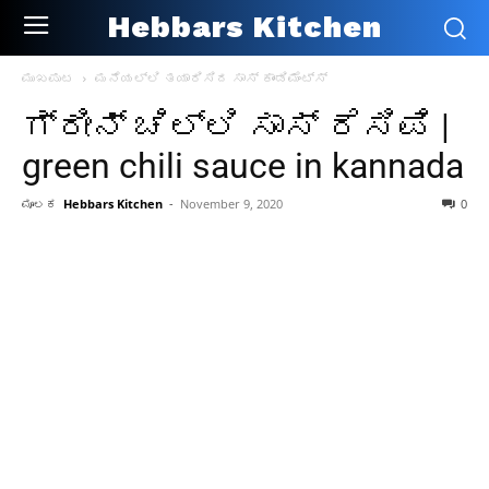
Hebbars Kitchen
ಮುಖಪುಟ
ಮನೆಯಲ್ಲಿ ತಯಾರಿಸಿದ ಸಾಸ್ ಕಾಂಡಿಮೆಂಟ್ಸ್
ಗ್ರೀನ್ ಚಿಲ್ಲಿ ಸಾಸ್ ರೆಸಿಪಿ |
green chili sauce in kannada
ಮೂಲಕ
Hebbars Kitchen
-
November 9, 2020
0