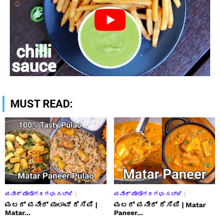
MUST READ:
ಪನೀರ್ ಮೇಲೋಗರಗಳು ಸಬ್ಜಿ
ಪನೀರ್ ಮೇಲೋಗರಗಳು ಸಬ್ಜಿ
ಮಟರ್ ಪನೀರ್ ಪುಲಾವ್ ರೆಸಿಪಿ |
ಮಟರ್ ಪನೀರ್ ರೆಸಿಪಿ | Matar
Matar...
Paneer...