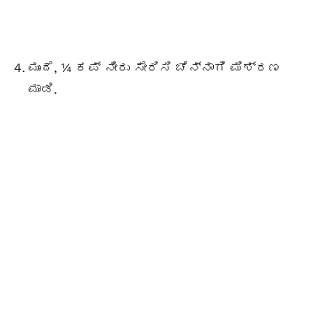
ಮುಂದೆ, ¼ ಕಪ್ ನೀರು ಸೇರಿಸಿ ಚೆನ್ನಾಗಿ ಮಿಶ್ರಣ
ಮಾಡಿ.