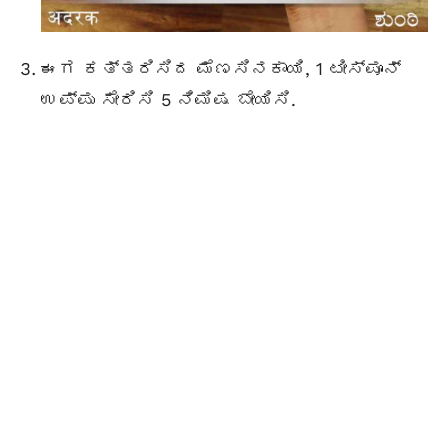
ಈಗ ಕತ್ತರಿಸಿದ ಮೆಣಸಿನಕಾಯಿ, 1 ಟೀಸ್ಪೂನ್
ಉಪ್ಪು ಸೇರಿಸಿ 5 ನಿಮಿಷ ಬೇಯಿಸಿ.