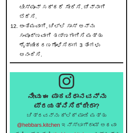
ಟೀಸ್ಪೂನ್ ಸಕ್ಕರೆ ಸೇರಿಸಿ. ಚೆನ್ನಾಗಿ
ಬೆರೆಸಿ.
ಅಂತಿಮವಾಗಿ, ಚಿಲ್ಲಿ ಸಾಸ್ ಅನ್ನು
ಸಂಪೂರ್ಣವಾಗಿ ತಣ್ಣಗಾಗಿಸಿ ಮತ್ತು
ಶೈತ್ಯೀಕರಣಗೊಳಿಸಿದಾಗ 3 ತಿಂಗಳು
ಆನಂದಿಸಿ.
ನೀವು ಈ ಪಾಕವಿಧಾನವನ್ನು
ಪ್ರಯತ್ನಿಸಿದ್ದೀರಾ?
ಚಿತ್ರವನ್ನು ಕ್ಲಿಕ್ ಮಾಡಿ ಮತ್ತು
@hebbars.kitchen
ಇನ್ಸ್ಟಾಗ್ರಾಮ್ ಅಥವಾ