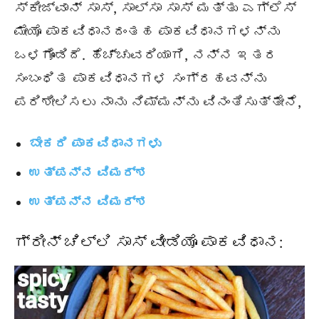
ಸ್ಕೀಜ್ವಾನ್ ಸಾಸ್, ಸಾಲ್ಸಾ ಸಾಸ್ ಮತ್ತು ಎಗ್ಲೆಸ್
ಮೇಯೊ ಪಾಕವಿಧಾನದಂತಹ ಪಾಕವಿಧಾನಗಳನ್ನು
ಒಳಗೊಂಡಿದೆ. ಹೆಚ್ಚುವರಿಯಾಗಿ, ನನ್ನ ಇತರ
ಸಂಬಂಧಿತ ಪಾಕವಿಧಾನಗಳ ಸಂಗ್ರಹವನ್ನು
ಪರಿಶೀಲಿಸಲು ನಾನು ನಿಮ್ಮನ್ನು ವಿನಂತಿಸುತ್ತೇನೆ,
ಬೇಕರಿ ಪಾಕವಿಧಾನಗಳು
ಉತ್ಪನ್ನ ವಿಮರ್ಶ
ಉತ್ಪನ್ನ ವಿಮರ್ಶ
ಗ್ರೀನ್ ಚಿಲ್ಲಿ ಸಾಸ್ ವೀಡಿಯೊ ಪಾಕವಿಧಾನ: