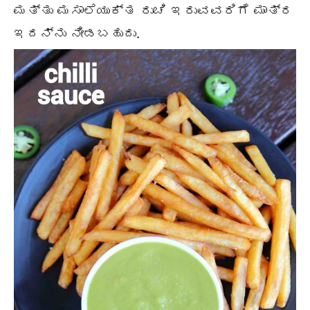
ಮತ್ತು ಮಸಾಲೆಯುಕ್ತ ರುಚಿ ಇರುವವರಿಗೆ ಮಾತ್ರ
ಇದನ್ನು ನೀಡಬಹುದು.