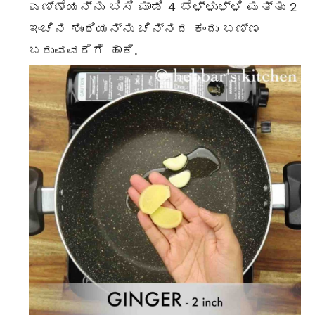
ಎಣ್ಣೆಯನ್ನು ಬಿಸಿ ಮಾಡಿ 4 ಬೆಳ್ಳುಳ್ಳಿ ಮತ್ತು 2
ಇಂಚಿನ ಶುಂಠಿಯನ್ನು ಚಿನ್ನದ ಕಂದು ಬಣ್ಣ
ಬರುವವರೆಗೆ ಹಾಕಿ.