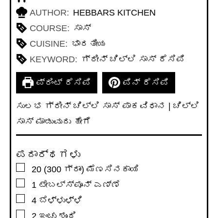
AUTHOR:
HEBBARS KITCHEN
COURSE:
ಸಾಸ್
CUISINE:
ಭಾರತೀಯ
KEYWORD:
ಗ್ರೀನ್ ಚಿಲ್ಲಿ ಸಾಸ್ ರೆಸಿಪಿ
ಪ್ರಿಂಟ್ ರೆಸಿಪಿ
ಪಿನ್ ರೆಸಿಪಿ
ಸುಲಭ ಗ್ರೀನ್ ಚಿಲ್ಲಿ ಸಾಸ್ ಪಾಕವಿಧಾನ | ಚಿಲ್ಲಿ
ಸಾಸ್ ಮಾಡುವುದು ಹೇಗೆ
ಪದಾರ್ಥಗಳು
▢
20
(300 ಗ್ರಾಂ) ಮೆಣಸಿನಕಾಯಿ
▢
1
ಟೇಬಲ್ಸ್ಪೂನ್
ಎಣ್ಣೆ
▢
4
ಬೆಳ್ಳುಳ್ಳಿ
▢
2
ಇಂಚು
ಶುಂಠಿ