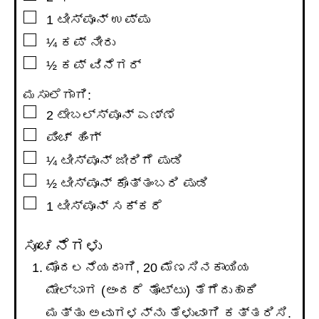
▢
1
ಟೀಸ್ಪೂನ್
ಉಪ್ಪು
▢
¼
ಕಪ್
ನೀರು
▢
½
ಕಪ್
ವಿನೆಗರ್
ಮಸಾಲೆಗಾಗಿ:
▢
2
ಟೇಬಲ್ಸ್ಪೂನ್
ಎಣ್ಣೆ
▢
ಪಿಂಚ್ ಹಿಂಗ್
▢
¼
ಟೀಸ್ಪೂನ್
ಜೀರಿಗೆ ಪುಡಿ
▢
½
ಟೀಸ್ಪೂನ್
ಕೊತ್ತಂಬರಿ ಪುಡಿ
▢
1
ಟೀಸ್ಪೂನ್
ಸಕ್ಕರೆ
ಸೂಚನೆಗಳು
ಮೊದಲನೆಯದಾಗಿ, 20 ಮೆಣಸಿನಕಾಯಿಯ
ಮೇಲ್ಬಾಗ (ಅಂದರೆ ತೊಟ್ಟು) ತೆಗೆದುಹಾಕಿ
ಮತ್ತು ಅವುಗಳನ್ನು ತೆಳುವಾಗಿ ಕತ್ತರಿಸಿ.