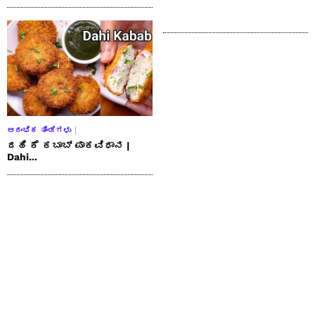
ಆರಂಭಿಕ ತಿಂಡಿಗಳು
ದಹಿ ಕೆ ಕಬಾಬ್ ಪಾಕವಿಧಾನ |
Dahi...