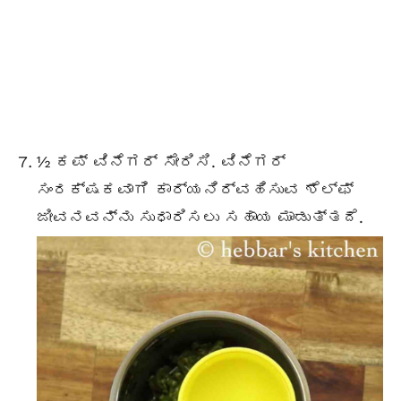
½ ಕಪ್ ವಿನೆಗರ್ ಸೇರಿಸಿ. ವಿನೆಗರ್
ಸಂರಕ್ಷಕವಾಗಿ ಕಾರ್ಯನಿರ್ವಹಿಸುವ ಶೆಲ್ಫ್
ಜೀವನವನ್ನು ಸುಧಾರಿಸಲು ಸಹಾಯ ಮಾಡುತ್ತದೆ.