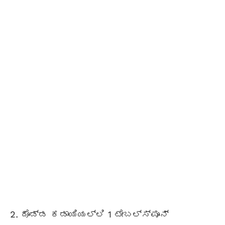
ದೊಡ್ಡ ಕಡಾಯಿಯಲ್ಲಿ 1
ಟೇಬಲ್ಸ್ಪೂನ್