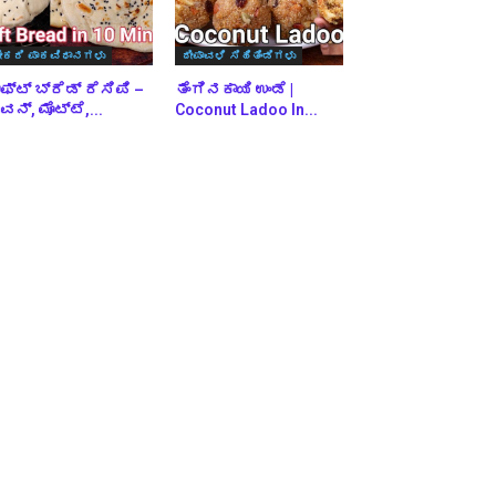
ೇಕರಿ ಪಾಕವಿಧಾನಗಳು
ದೀಪಾವಳಿ ಸಿಹಿತಿಂಡಿಗಳು
ಫ್ಟ್ ಬ್ರೆಡ್ ರೆಸಿಪಿ –
ತೆಂಗಿನಕಾಯಿ ಉಂಡೆ |
ನ್, ಮೊಟ್ಟೆ,...
Coconut Ladoo In...