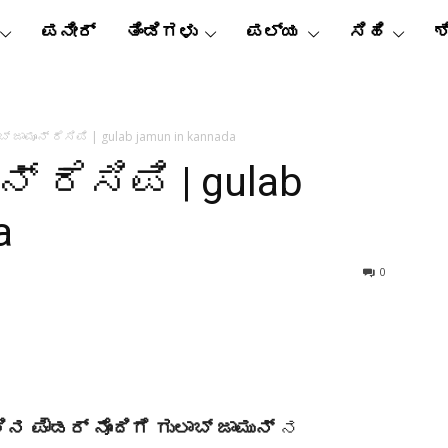
ಪನೀರ್
ತಿಂಡಿಗಳು
ಪಲ್ಯ
ಸಿಹಿ
ಶ
ಬ್ ಜಾಮೂನ್ ರೆಸಿಪಿ | gulab jamun in kannada
ನ್ ರೆಸಿಪಿ | gulab
a
0
ಿನ ಪೌಡರ್ ನೊಂದಿಗೆ ಗುಲಾಬ್ ಜಾಮುನ್
ನ