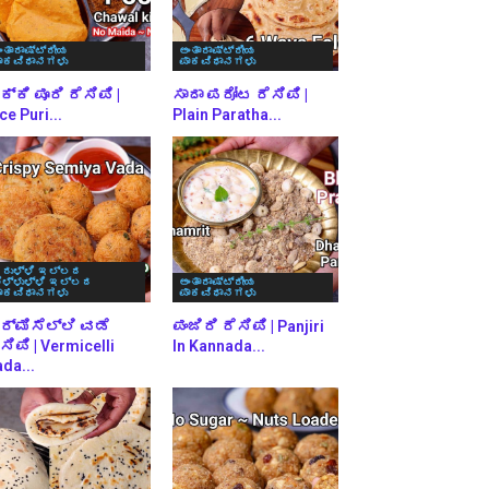
ಂತಾರಾಷ್ಟ್ರೀಯ
ಅಂತಾರಾಷ್ಟ್ರೀಯ
ಾಕವಿಧಾನಗಳು
ಪಾಕವಿಧಾನಗಳು
್ಕಿ ಪೂರಿ ರೆಸಿಪಿ |
ಸಾದಾ ಪರೋಟ ರೆಸಿಪಿ |
ce Puri...
Plain Paratha...
ರುಳ್ಳಿ ಇಲ್ಲದ
ೆಳ್ಳುಳ್ಳಿ ಇಲ್ಲದ
ಅಂತಾರಾಷ್ಟ್ರೀಯ
ಾಕವಿಧಾನಗಳು
ಪಾಕವಿಧಾನಗಳು
ರ್ಮಿಸೆಲ್ಲಿ ವಡೆ
ಪಂಜಿರಿ ರೆಸಿಪಿ | Panjiri
ಸಿಪಿ | Vermicelli
In Kannada...
da...