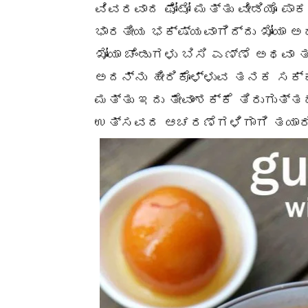
ವಿವರವಾದ ಫೋಟೋ ಮತ್ತು ವೀಡಿಯೊ ಪಾಕ
ಭಾರತೀಯ ಭಕ್ಷ್ಯವಾಗಿದ್ದು ಖೋಯಾ ಅಥ
ಖೋಯಾ ಚೆಂಡುಗಳು ಬಿಸಿ ಎಣ್ಣೆ ಅಥವಾ
ಅದನ್ನು ಹೀರಿಕೊಳ್ಳುವ ತನಕ ಸಕ್ಕ
ಮತ್ತು ಇದು ತೇವಾಂಶಕ್ಕೆ ತಿರುಗುತ್
ಉತ್ಸವದ ಆಚರಣೆಗಳಿಗಾಗಿ ತಯಾರಿಸಲ