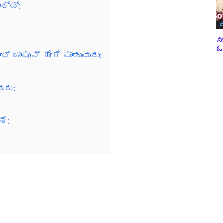
ರ್ಡ್:
ಬ
ಸಾ
ಓವ
ಬ್ ಜಾಮೂನ್ ಹೇಗೆ ಮಾಡುವುದು:
ುದು:
ತೆ: