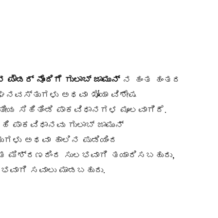
 ಪೌಡರ್ ನೊಂದಿಗೆ ಗುಲಾಬ್ ಜಾಮುನ್
ನ ಹಂತ ಹಂತದ
ಲು ಘನವಸ್ತುಗಳು ಅಥವಾ ಖೋಯಾ ವಿಶೇಷ
ಯ ಸಿಹಿತಿಂಡಿ ಪಾಕವಿಧಾನಗಳ ಮೂಲವಾಗಿದೆ.
 ಪಾಕವಿಧಾನವು ಗುಲಾಬ್ ಜಾಮುನ್
ುಗಳು ಅಥವಾ ಹಾಲಿನ ಪುಡಿಯಿಂದ
ತ ಮಿಶ್ರಣದಿಂದ ಸುಲಭವಾಗಿ ತಯಾರಿಸಬಹುದು,
ಭವಾಗಿ ಸವಾಲು ಮಾಡಬಹುದು.