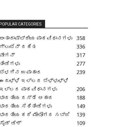
POPULAR CATEGORIES
ಅಂತಾರಾಷ್ಟ್ರೀಯ ಪಾಕವಿಧಾನಗಳು
358
ಗ್ಲುಟೆನ್ ರಹಿತ
336
ವೇಗನ್
317
ತಿಂಡಿಗಳು
277
ಬೆಳಗಿನ ಉಪಾಹಾರ
239
ಈರುಳ್ಳಿ ಇಲ್ಲದ ಬೆಳ್ಳುಳ್ಳಿ
ಇಲ್ಲದ ಪಾಕವಿಧಾನಗಳು
206
ಭಾರತೀಯ ರಸ್ತೆ ಆಹಾರ
188
ಭಾರತೀಯ ಸಿಹಿತಿಂಡಿಗಳು
149
ಭಾರತೀಯ ಕರಿ ಮೇಲೋಗರ ಸಬ್ಜಿ
139
ಸೈಡ್ ಡಿಶ್
109