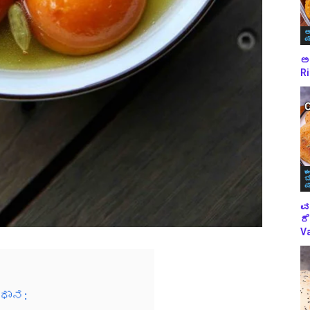
ಅ
ಪ
ಅಕ
Ri
ಈ
ಬ
ಪ
ವ
ರೆ
Va
ಿಧಾನ: