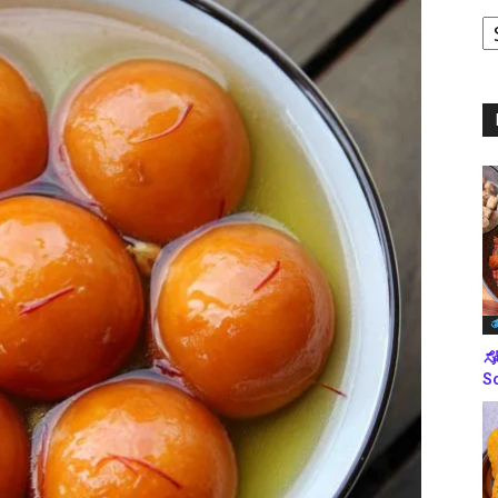
ಪ
ಬ
ಮ
ತ
ಸೋ
So