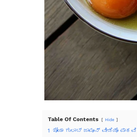
Table Of Contents
Hide
1
ಖೋಯಾ ಗುಲಾಬ್ ಜಾಮೂನ್ ವೀಡಿಯೊ ಪಾಕವ