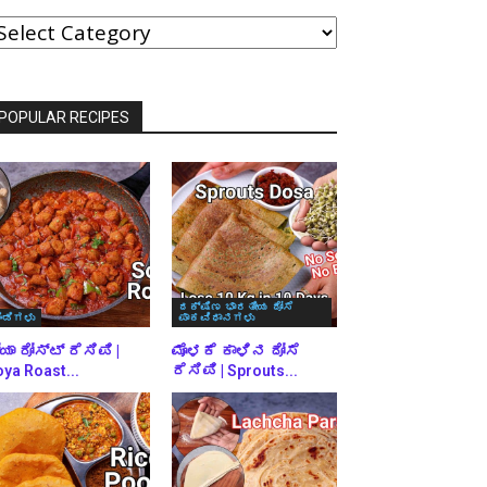
ವರ್ಗಗಳ
್ರಕಾರ
್ರೌಸ್
ಾಡಿ
POPULAR RECIPES
ದಕ್ಷಿಣ ಭಾರತೀಯ ದೋಸೆ
ಿಂಡಿಗಳು
ಪಾಕವಿಧಾನಗಳು
ಯಾ ರೋಸ್ಟ್ ರೆಸಿಪಿ |
ಮೊಳಕೆ ಕಾಳಿನ ದೋಸೆ
ya Roast...
ರೆಸಿಪಿ | Sprouts...