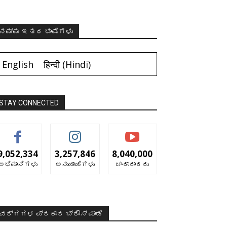
ನಮ್ಮ ಇತರ ಭಾಷೆಗಳು
English
हिन्दी
(
Hindi
)
STAY CONNECTED
9,052,334
3,257,846
8,040,000
ಅಭಿಮಾನಿಗಳು
ಅನುಯಾಯಿಗಳು
ಚಂದಾದಾರರು
ವರ್ಗಗಳ ಪ್ರಕಾರ ಬ್ರೌಸ್ ಮಾಡಿ