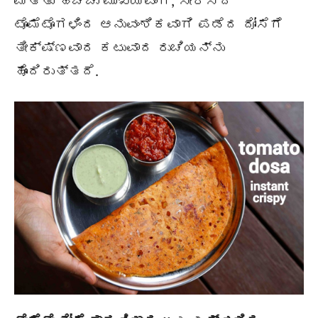
ಮತ್ತು ಹೆಚ್ಚು ಮುಖ್ಯವಾಗಿ, ಸೇರಿಸಿದ
ಟೊಮೆಟೊಗಳಿಂದ ಆನುವಂಶಿಕವಾಗಿ ಪಡೆದ ದೋಸೆಗೆ
ತೀಕ್ಷ್ಣವಾದ ಕಟುವಾದ ರುಚಿಯನ್ನು
ಹೊಂದಿರುತ್ತದೆ.