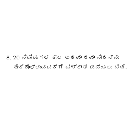
20 ನಿಮಿಷಗಳ ಕಾಲ ಅಥವಾ ರವಾ ನೀರನ್ನು
ಹೀರಿಕೊಳ್ಳುವವರೆಗೆ ವಿಶ್ರಾಂತಿ ಪಡೆಯಲು ಬಿಡಿ.