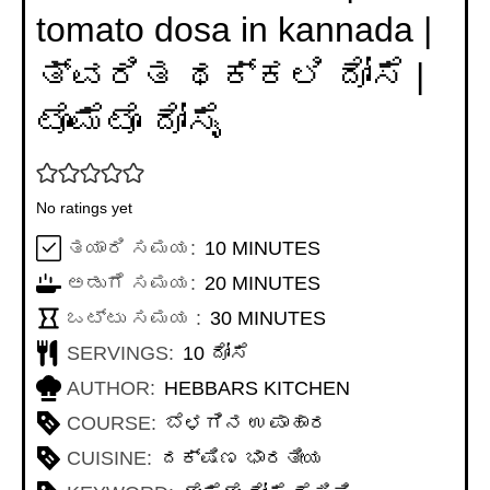
tomato dosa in kannada |
ತ್ವರಿತ ಥಕ್ಕಲಿ ದೋಸೆ |
ಟೊಮೆಟೊ ದೋಸೈ
No ratings yet
MINUTES
ತಯಾರಿ ಸಮಯ:
10
MINUTES
MINUTES
ಅಡುಗೆ ಸಮಯ:
20
MINUTES
MINUTES
ಒಟ್ಟು ಸಮಯ :
30
MINUTES
SERVINGS:
10
ದೋಸೆ
AUTHOR:
HEBBARS KITCHEN
COURSE:
ಬೆಳಗಿನ ಉಪಾಹಾರ
CUISINE:
ದಕ್ಷಿಣ ಭಾರತೀಯ