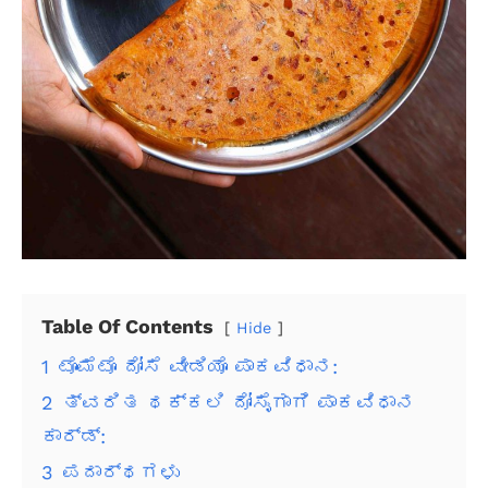
Table Of Contents
Hide
1
ಟೊಮೆಟೊ ದೋಸೆ ವೀಡಿಯೊ ಪಾಕವಿಧಾನ:
2
ತ್ವರಿತ ಥಕ್ಕಲಿ ದೋಸೈಗಾಗಿ ಪಾಕವಿಧಾನ
ಕಾರ್ಡ್:
3
ಪದಾರ್ಥಗಳು