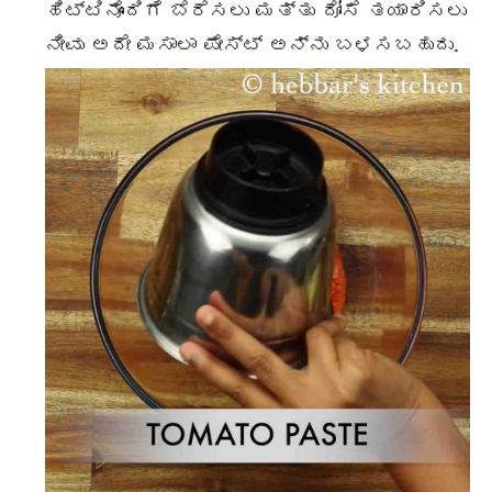
ಹಿಟ್ಟಿನೊಂದಿಗೆ ಬೆರೆಸಲು ಮತ್ತು ದೋಸೆ ತಯಾರಿಸಲು
ನೀವು ಅದೇ ಮಸಾಲಾ ಪೇಸ್ಟ್ ಅನ್ನು ಬಳಸಬಹುದು.