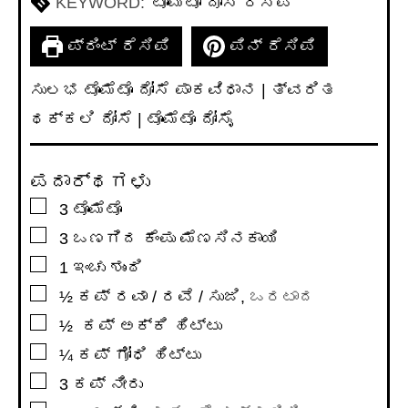
KEYWORD:
ಟೊಮೆಟೊ ದೋಸೆ ರೆಸಿಪಿ
ಪ್ರಿಂಟ್ ರೆಸಿಪಿ
ಪಿನ್ ರೆಸಿಪಿ
ಸುಲಭ ಟೊಮೆಟೊ ದೋಸೆ ಪಾಕವಿಧಾನ | ತ್ವರಿತ
ಥಕ್ಕಲಿ ದೋಸೆ | ಟೊಮೆಟೊ ದೋಸೈ
ಪದಾರ್ಥಗಳು
▢
3
ಟೊಮೆಟೊ
▢
3
ಒಣಗಿದ ಕೆಂಪು ಮೆಣಸಿನಕಾಯಿ
▢
1
ಇಂಚು
ಶುಂಠಿ
▢
½
ಕಪ್
ರವಾ / ರವೆ / ಸುಜಿ
,
ಒರಟಾದ
▢
½
ಕಪ್
ಅಕ್ಕಿ ಹಿಟ್ಟು
▢
¼
ಕಪ್
ಗೋಧಿ ಹಿಟ್ಟು
▢
3
ಕಪ್
ನೀರು