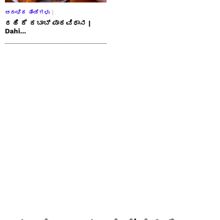
ಆರಂಭಿಕ ತಿಂಡಿಗಳು
ದಹಿ ಕೆ ಕಬಾಬ್ ಪಾಕವಿಧಾನ |
Dahi...