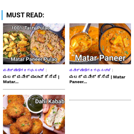
MUST READ:
ಪನೀರ್ ಮೇಲೋಗರಗಳು ಸಬ್ಜಿ
ಪನೀರ್ ಮೇಲೋಗರಗಳು ಸಬ್ಜಿ
ಮಟರ್ ಪನೀರ್ ಪುಲಾವ್ ರೆಸಿಪಿ |
ಮಟರ್ ಪನೀರ್ ರೆಸಿಪಿ | Matar
Matar...
Paneer...