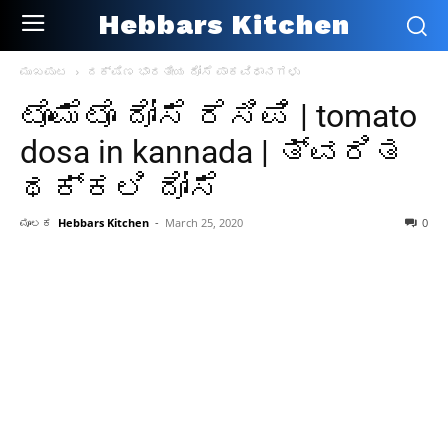
Hebbars Kitchen
ಮುಖಪುಟ
ದಕ್ಷಿಣ ಭಾರತೀಯ ದೋಸೆ ಪಾಕವಿಧಾನಗಳು
ಟೊಮೆಟೊ ದೋಸೆ ರೆಸಿಪಿ | tomato
dosa in kannada | ತ್ವರಿತ
ಥಕ್ಕಲಿ ದೋಸೆ
ಮೂಲಕ
Hebbars Kitchen
-
March 25, 2020
0