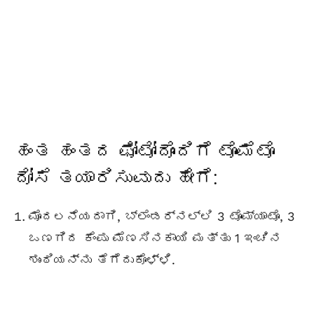
ಹಂತ ಹಂತದ ಫೋಟೋದೊಂದಿಗೆ ಟೊಮೆಟೊ
ದೋಸೆ ತಯಾರಿಸುವುದು ಹೇಗೆ:
ಮೊದಲನೆಯದಾಗಿ, ಬ್ಲೆಂಡರ್ನಲ್ಲಿ 3 ಟೊಮ್ಯಾಟೊ, 3
ಒಣಗಿದ ಕೆಂಪು ಮೆಣಸಿನಕಾಯಿ ಮತ್ತು 1 ಇಂಚಿನ
ಶುಂಠಿಯನ್ನು ತೆಗೆದುಕೊಳ್ಳಿ.