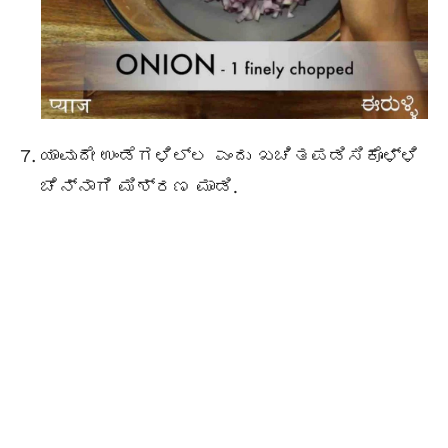
ಯಾವುದೇ ಉಂಡೆಗಳಿಲ್ಲ ಎಂದು ಖಚಿತಪಡಿಸಿಕೊಳ್ಳಿ
ಚೆನ್ನಾಗಿ ಮಿಶ್ರಣ ಮಾಡಿ.