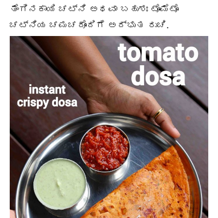
ತೆಂಗಿನಕಾಯಿ ಚಟ್ನಿ ಅಥವಾ ಬಹುಶಃ ಟೊಮೆಟೊ
ಚಟ್ನಿಯ ಚಮಚದೊಂದಿಗೆ ಅದ್ಭುತ ರುಚಿ.