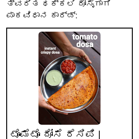
ತ್ವರಿತ ಥಕ್ಕಲಿ ದೋಸೈಗಾಗಿ
ಪಾಕವಿಧಾನ ಕಾರ್ಡ್:
ಟೊಮೆಟೊ ದೋಸೆ ರೆಸಿಪಿ |