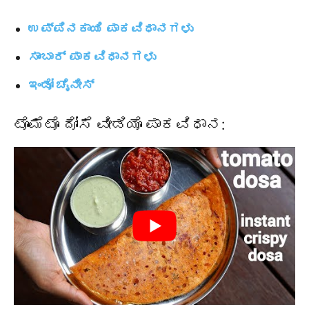
ಉಪ್ಪಿನಕಾಯಿ ಪಾಕವಿಧಾನಗಳು
ಸಾಂಬಾರ್ ಪಾಕವಿಧಾನಗಳು
ಇಂಡೋ ಚೈನೀಸ್
ಟೊಮೆಟೊ ದೋಸೆ ವೀಡಿಯೊ ಪಾಕವಿಧಾನ: