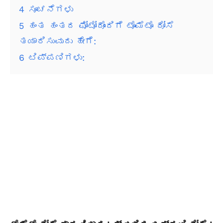
4
ಸೂಚನೆಗಳು
5
ಹಂತ ಹಂತದ ಫೋಟೋದೊಂದಿಗೆ ಟೊಮೆಟೊ ದೋಸೆ
ತಯಾರಿಸುವುದು ಹೇಗೆ:
6
ಟಿಪ್ಪಣಿಗಳು: