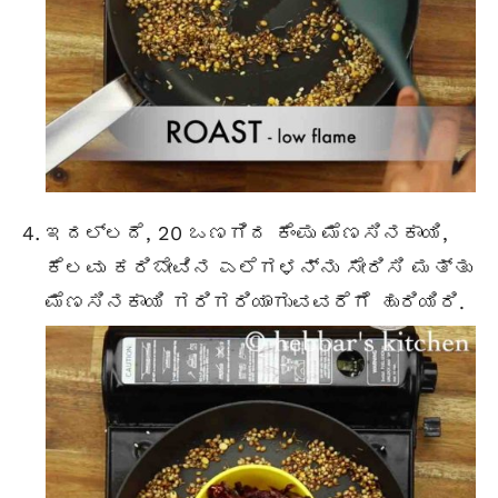
ಇದಲ್ಲದೆ, 20 ಒಣಗಿದ ಕೆಂಪು ಮೆಣಸಿನಕಾಯಿ,
ಕೆಲವು ಕರಿಬೇವಿನ ಎಲೆಗಳನ್ನು ಸೇರಿಸಿ ಮತ್ತು
ಮೆಣಸಿನಕಾಯಿ ಗರಿಗರಿಯಾಗುವವರೆಗೆ ಹುರಿಯಿರಿ.