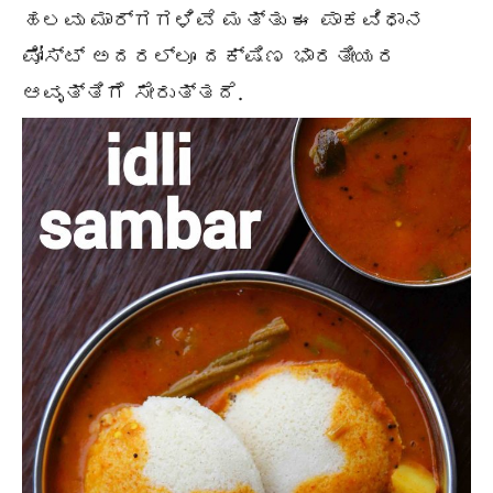
ಹಲವು ಮಾರ್ಗಗಳಿವೆ ಮತ್ತು ಈ ಪಾಕವಿಧಾನ
ಪೋಸ್ಟ್ ಅದರಲ್ಲೂ ದಕ್ಷಿಣ ಭಾರತೀಯರ
ಆವೃತ್ತಿಗೆ ಸೇರುತ್ತದೆ.