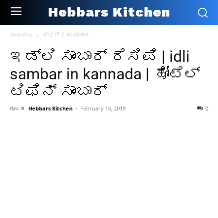
Hebbars Kitchen
ಮುಖಪುಟ
ಬೆಳಗಿನ ಉಪಾಹಾರ
ಇಡ್ಲಿ ಸಾಂಬಾರ್ ರೆಸಿಪಿ | idli
sambar in kannada | ಹೋಟೆಲ್
ಟಿಫಿನ್ ಸಾಂಬಾರ್
ಮೂಲಕ
Hebbars Kitchen
-
February 14, 2019
0