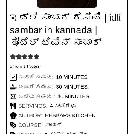
ಇಡ್ಲಿ ಸಾಂಬಾರ್ ರೆಸಿಪಿ | idli
sambar in kannada |
ಹೋಟೆಲ್ ಟಿಫಿನ್ ಸಾಂಬಾರ್
5
from
14
votes
MINUTES
ತಯಾರಿ ಸಮಯ:
10
MINUTES
MINUTES
ಅಡುಗೆ ಸಮಯ:
30
MINUTES
MINUTES
ಒಟ್ಟು ಸಮಯ :
40
MINUTES
SERVINGS:
4
ಸೇವೆಗಳು
AUTHOR:
HEBBARS KITCHEN
COURSE:
ಸಾಂಬಾರ್