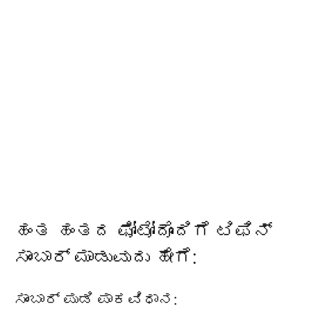
ಹಂತ ಹಂತದ ಫೋಟೋದೊಂದಿಗೆ ಟಿಫಿನ್
ಸಾಂಬಾರ್ ಮಾಡುವುದು ಹೇಗೆ:
ಸಾಂಬಾರ್ ಪುಡಿ ಪಾಕವಿಧಾನ: