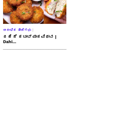
ಆರಂಭಿಕ ತಿಂಡಿಗಳು
ದಹಿ ಕೆ ಕಬಾಬ್ ಪಾಕವಿಧಾನ |
Dahi...