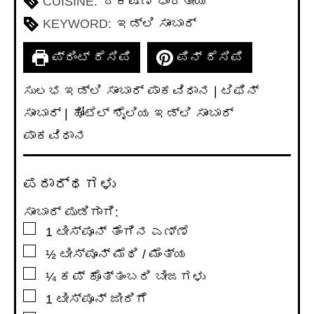
CUISINE:
ದಕ್ಷಿಣ ಭಾರತೀಯ
KEYWORD:
ಇಡ್ಲಿ ಸಾಂಬಾರ್
ಪ್ರಿಂಟ್ ರೆಸಿಪಿ
ಪಿನ್ ರೆಸಿಪಿ
ಸುಲಭ ಇಡ್ಲಿ ಸಾಂಬಾರ್ ಪಾಕವಿಧಾನ | ಟಿಫಿನ್
ಸಾಂಬಾರ್ | ಹೋಟೆಲ್ ಶೈಲಿಯ ಇಡ್ಲಿ ಸಾಂಬಾರ್
ಪಾಕವಿಧಾನ
ಪದಾರ್ಥಗಳು
ಸಾಂಬಾರ್ ಪುಡಿಗಾಗಿ:
▢
1
ಟೀಸ್ಪೂನ್
ತೆಂಗಿನ ಎಣ್ಣೆ
▢
½
ಟೀಸ್ಪೂನ್
ಮೆಥಿ / ಮೆಂತ್ಯ
▢
¼
ಕಪ್
ಕೊತ್ತಂಬರಿ ಬೀಜಗಳು
▢
1
ಟೀಸ್ಪೂನ್
ಜೀರಿಗೆ