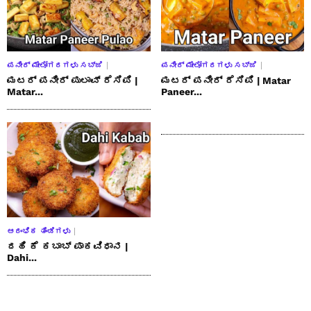
ಪನೀರ್ ಮೇಲೋಗರಗಳು ಸಬ್ಜಿ
ಪನೀರ್ ಮೇಲೋಗರಗಳು ಸಬ್ಜಿ
ಮಟರ್ ಪನೀರ್ ಪುಲಾವ್ ರೆಸಿಪಿ |
ಮಟರ್ ಪನೀರ್ ರೆಸಿಪಿ | Matar
Matar...
Paneer...
ಆರಂಭಿಕ ತಿಂಡಿಗಳು
ದಹಿ ಕೆ ಕಬಾಬ್ ಪಾಕವಿಧಾನ |
Dahi...