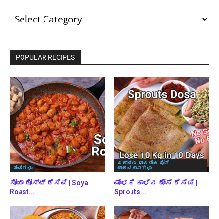
ವರ್ಗಗಳ
ಪ್ರಕಾರ
ಬ್ರೌಸ್
ಮಾಡಿ
POPULAR RECIPES
ದಕ್ಷಿಣ ಭಾರತೀಯ ದೋಸೆ
ತಿಂಡಿಗಳು
ಪಾಕವಿಧಾನಗಳು
ಸೋಯಾ ರೋಸ್ಟ್ ರೆಸಿಪಿ | Soya
ಮೊಳಕೆ ಕಾಳಿನ ದೋಸೆ ರೆಸಿಪಿ |
Roast...
Sprouts...