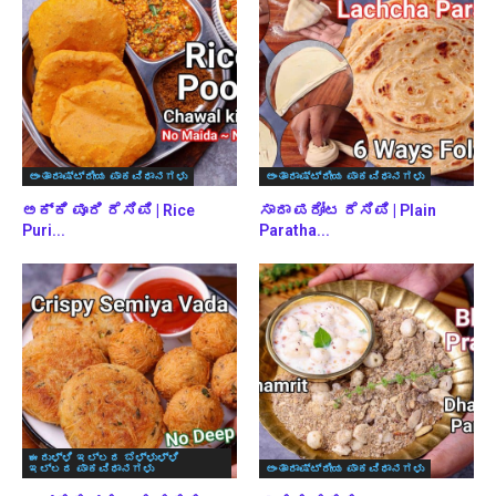
ಅಂತಾರಾಷ್ಟ್ರೀಯ ಪಾಕವಿಧಾನಗಳು
ಅಂತಾರಾಷ್ಟ್ರೀಯ ಪಾಕವಿಧಾನಗಳು
ಅಕ್ಕಿ ಪೂರಿ ರೆಸಿಪಿ | Rice
ಸಾದಾ ಪರೋಟ ರೆಸಿಪಿ | Plain
Puri...
Paratha...
ಈರುಳ್ಳಿ ಇಲ್ಲದ ಬೆಳ್ಳುಳ್ಳಿ
ಇಲ್ಲದ ಪಾಕವಿಧಾನಗಳು
ಅಂತಾರಾಷ್ಟ್ರೀಯ ಪಾಕವಿಧಾನಗಳು