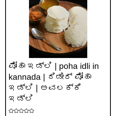
ಪೋಹಾ ಇಡ್ಲಿ | poha idli in
kannada | ದಿಡೀರ್ ಪೋಹಾ
ಇಡ್ಲಿ | ಅವಲಕ್ಕಿ
ಇಡ್ಲಿ