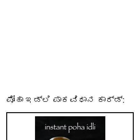
ಪೋಹಾ ಇಡ್ಲಿ ಪಾಕವಿಧಾನ ಕಾರ್ಡ್: