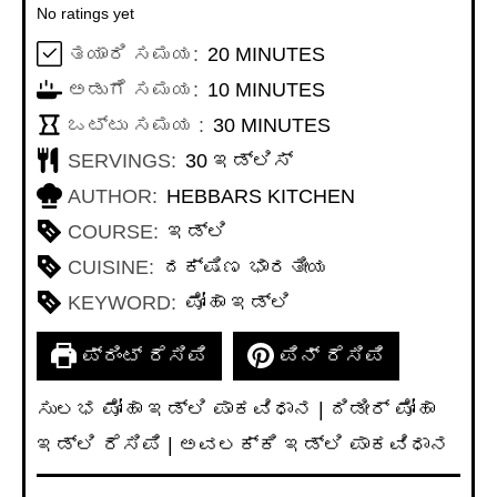
No ratings yet
MINUTES
ತಯಾರಿ ಸಮಯ:
20
MINUTES
MINUTES
ಅಡುಗೆ ಸಮಯ:
10
MINUTES
MINUTES
ಒಟ್ಟು ಸಮಯ :
30
MINUTES
SERVINGS:
30
ಇಡ್ಲಿಸ್
AUTHOR:
HEBBARS KITCHEN
COURSE:
ಇಡ್ಲಿ
CUISINE:
ದಕ್ಷಿಣ ಭಾರತೀಯ
KEYWORD:
ಪೋಹಾ ಇಡ್ಲಿ
ಪ್ರಿಂಟ್ ರೆಸಿಪಿ
ಪಿನ್ ರೆಸಿಪಿ
ಸುಲಭ ಪೋಹಾ ಇಡ್ಲಿ ಪಾಕವಿಧಾನ | ದಿಡೀರ್ ಪೋಹಾ
ಇಡ್ಲಿ ರೆಸಿಪಿ | ಅವಲಕ್ಕಿ ಇಡ್ಲಿ ಪಾಕವಿಧಾನ