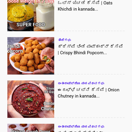
ಓಟ್ಸ್ ಖಿಚಡಿ ರೆಸಿಪಿ | Oats
Khichdi in kannada...
ತಿಂಡಿಗಳು
ಕ್ರಿಸ್ಪಿ ಭಿಂಡಿ ಪಾಪ್‌ಕಾರ್ನ್ ರೆಸಿಪಿ
| Crispy Bhindi Popcorn...
ಅಂತಾರಾಷ್ಟ್ರೀಯ ಪಾಕವಿಧಾನಗಳು
ಈರುಳ್ಳಿ ಚಟ್ನಿ ರೆಸಿಪಿ | Onion
Chutney in kannada...
ಅಂತಾರಾಷ್ಟ್ರೀಯ ಪಾಕವಿಧಾನಗಳು