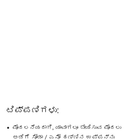
ಟಿಪ್ಪಣಿಗಳು:
ಮೊದಲನೆಯದಾಗಿ, ಯಾವಾಗಲೂ ಬೇಯಿಸುವ ಮೊದಲು
ಅಡಿಗೆ ಸೋಡಾ / ಎನೋ ಹಣ್ಣಿನ ಉಪ್ಪನ್ನು