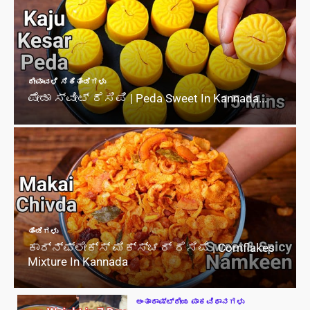
ದೀಪಾವಳಿ ಸಿಹಿತಿಂಡಿಗಳು
ಪೇಡಾ ಸ್ವೀಟ್ ರೆಸಿಪಿ | Peda Sweet In Kannada...
ತಿಂಡಿಗಳು
ಕಾರ್ನ್‌ಫ್ಲೇಕ್ಸ್ ಮಿಕ್ಸ್ಚರ್ ರೆಸಿಪಿ | Cornflakes
Mixture In Kannada
ಅಂತಾರಾಷ್ಟ್ರೀಯ ಪಾಕವಿಧಾನಗಳು