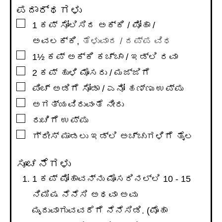
ಪದಾರ್ಥಗಳು
▢
1
ಕಪ್
ಸೋಲಿಸಿದ ಅಕ್ಕಿ / ಪೋಹಾ /
ಅವಲಕ್ಕಿ
,
ತೆಳುವಾದ / ದಪ್ಪ ವಿಧ
▢
1½
ಕಪ್
ಅಕ್ಕಿ ಕಚ್ಚಾ / ಇಡ್ಲಿ ರವಾ
▢
2
ಕಪ್
ಹುಳಿ ಮೊಸರು / ಮಜ್ಜಿಗೆ
▢
ಪಿಂಚ್ ಅಡಿಗೆ ಸೋಡಾ / ಎನೋ ಹಣ್ಣು ಉಪ್ಪು
▢
ಅಗತ್ಯವಿರುವಂತೆ ನೀರು
▢
ರುಚಿಗೆ ಉಪ್ಪು
▢
ಗ್ರೀಸ್ ಮಾಡಲು ಇಡ್ಲಿ ಅಚ್ಚುಗಳಿಗೆ ತೈಲ
ಸೂಚನೆಗಳು
1 ಕಪ್ ಪೋಹಾವನ್ನು ಮೊಸರಿನಲ್ಲಿ 10 - 15
ನಿಮಿಷ ನೆನೆಸಿ ಅಥವಾ ಅವು
ಮೃದುವಾಗುವವರೆಗೆ ನೆನೆಸಿಡಿ. (ಪೊಹಾ