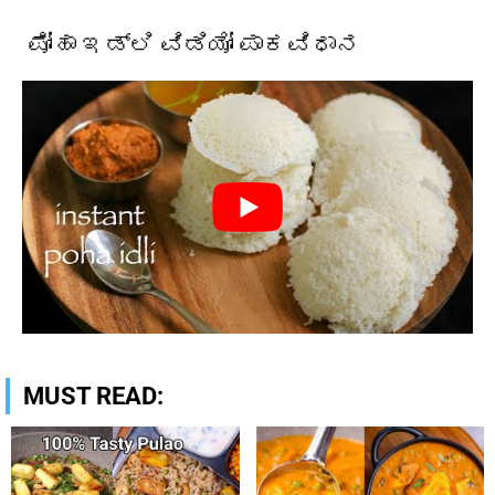
ಪೋಹಾ ಇಡ್ಲಿ ವಿಡಿಯೋ ಪಾಕವಿಧಾನ
MUST READ: