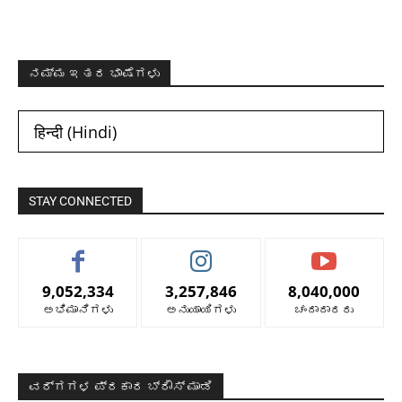
ನಮ್ಮ ಇತರ ಭಾಷೆಗಳು
हिन्दी
(
Hindi
)
STAY CONNECTED
9,052,334
3,257,846
8,040,000
ಅಭಿಮಾನಿಗಳು
ಅನುಯಾಯಿಗಳು
ಚಂದಾದಾರರು
ವರ್ಗಗಳ ಪ್ರಕಾರ ಬ್ರೌಸ್ ಮಾಡಿ