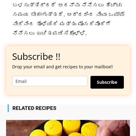
ಬಳಸುತ್ತಿದ್ದರೆ ಅದನ್ನು ನೆನೆಸಲು ಹೆಚ್ಚು
ಸಮಯ ಬೇಕಾಗುತ್ತದೆ. ಆದ್ದರಿಂದ ನೀವು ಒಮ್ಮೆ
ನೀರಿನಿಂದ ತೊಳೆಯಿರಿ ಮತ್ತು ಮೊಸರಿನೊಂದಿಗೆ
ನೆನೆಸಲು ಖಚಿತಪಡಿಸಿಕೊಳ್ಳಿ.
Subscribe !!
Drop your email and get recipes to your mailbox!!
Subscribe
RELATED RECIPES