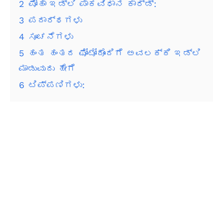
2
ಪೋಹಾ ಇಡ್ಲಿ ಪಾಕವಿಧಾನ ಕಾರ್ಡ್:
3
ಪದಾರ್ಥಗಳು
4
ಸೂಚನೆಗಳು
5
ಹಂತ ಹಂತದ ಫೋಟೋದೊಂದಿಗೆ ಅವಲಕ್ಕಿ ಇಡ್ಲಿ
ಮಾಡುವುದು ಹೇಗೆ
6
ಟಿಪ್ಪಣಿಗಳು: