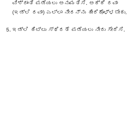
ವಿಶ್ರಾಂತಿ ಪಡೆಯಲು ಅನುಮತಿಸಿ. ಅಕ್ಕಿ ರವಾ
(ಇಡ್ಲಿ ರವಾ) ಎಲ್ಲಾ ನೀರನ್ನು ಹೀರಿಕೊಳ್ಳಬೇಕು.
ಇಡ್ಲಿ ಹಿಟ್ಟು ಸ್ಥಿರತೆ ಪಡೆಯಲು ನೀರು ಸೇರಿಸಿ.