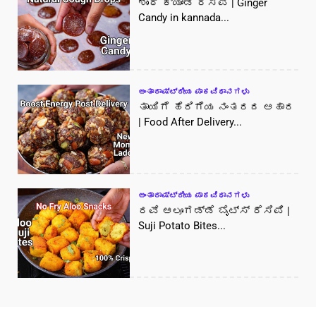
ಶುಂಠಿ ಕ್ಯಾಂಡಿ ರೆಸಿಪಿ | Ginger
Candy in kannada...
ಅಂತಾರಾಷ್ಟ್ರೀಯ ಪಾಕವಿಧಾನಗಳು
ತಾಯಿಗೆ ಹೆರಿಗೆಯ ನಂತರದ ಆಹಾರ
| Food After Delivery...
ಅಂತಾರಾಷ್ಟ್ರೀಯ ಪಾಕವಿಧಾನಗಳು
ರವೆ ಆಲೂಗಡ್ಡೆ ಬೈಟ್ಸ್ ರೆಸಿಪಿ |
Suji Potato Bites...
[/vc_column]