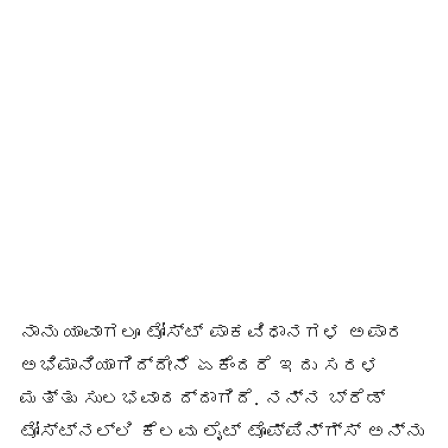
ನಾನು ಯಾವಾಗಲೂ ಟೋಸ್ಟ್ ಪಾಕವಿಧಾನಗಳ ಅಪಾರ
ಅಭಿಮಾನಿಯಾಗಿದ್ದೇನೆ ಏಕೆಂದರೆ ಇದು ಸರಳ
ಮತ್ತು ಸುಲಭವಾದದ್ದಾಗಿದೆ. ನನ್ನ ಬ್ರೆಡ್
ಟೋಸ್ಟ್‌ನಲ್ಲಿ ಕೆಲವು ಲೈಟ್ ಟೊಪ್ಪಿನ್ಗ್ಸ್ ಅನ್ನು