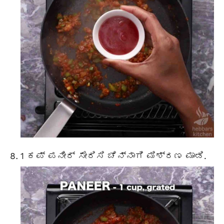
1 ಕಪ್ ಪನೀರ್ ಸೇರಿಸಿ ಚೆನ್ನಾಗಿ ಮಿಶ್ರಣ ಮಾಡಿ.