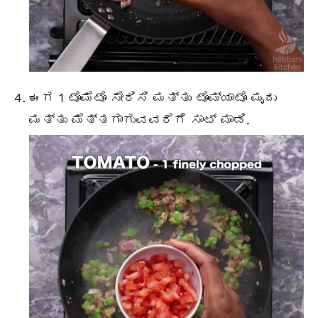
ಈಗ 1 ಟೊಮೆಟೊ ಸೇರಿಸಿ ಮತ್ತು ಟೊಮ್ಯಾಟೊ ಮೃದು
ಮತ್ತು ಮೆತ್ತಗಾಗುವವರೆಗೆ ಸಾಟ್ ಮಾಡಿ.