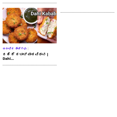
ಆರಂಭಿಕ ತಿಂಡಿಗಳು
ದಹಿ ಕೆ ಕಬಾಬ್ ಪಾಕವಿಧಾನ |
Dahi...