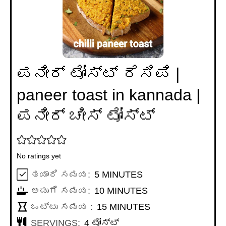
ಪನೀರ್ ಟೋಸ್ಟ್ ರೆಸಿಪಿ |
paneer toast in kannada |
ಪನೀರ್ ಚೀಸ್ ಟೋಸ್ಟ್
No ratings yet
MINUTES
ತಯಾರಿ ಸಮಯ:
5
MINUTES
MINUTES
ಅಡುಗೆ ಸಮಯ:
10
MINUTES
MINUTES
ಒಟ್ಟು ಸಮಯ :
15
MINUTES
SERVINGS:
4
ಟೋಸ್ಟ್