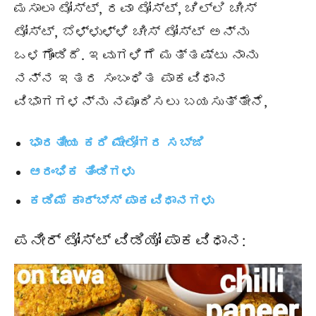
ಮಸಾಲಾ ಟೋಸ್ಟ್, ರವಾ ಟೋಸ್ಟ್, ಚಿಲ್ಲಿ ಚೀಸ್
ಟೋಸ್ಟ್, ಬೆಳ್ಳುಳ್ಳಿ ಚೀಸ್ ಟೋಸ್ಟ್ ಅನ್ನು
ಒಳಗೊಂಡಿದೆ. ಇವುಗಳಿಗೆ ಮತ್ತಷ್ಟು ನಾನು
ನನ್ನ ಇತರ ಸಂಬಂಧಿತ ಪಾಕವಿಧಾನ
ವಿಭಾಗಗಳನ್ನು ನಮೂದಿಸಲು ಬಯಸುತ್ತೇನೆ,
ಭಾರತೀಯ ಕರಿ ಮೇಲೋಗರ ಸಬ್ಜಿ
ಆರಂಭಿಕ ತಿಂಡಿಗಳು
ಕಡಿಮೆ ಕಾರ್ಬ್ಸ್ ಪಾಕವಿಧಾನಗಳು
ಪನೀರ್ ಟೋಸ್ಟ್ ವಿಡಿಯೋ ಪಾಕವಿಧಾನ: