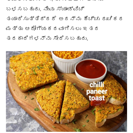
ಬಳಸಬಹುದು. ನೀವು ಸ್ಯಾಂಡ್‌ವಿಚ್
ತಯಾರಿಸುತ್ತಿದ್ದರೆ ಅದನ್ನು ಹೆಚ್ಚು ರುಚಿಕರ
ಮತ್ತು ಆರೋಗ್ಯಕರವಾಗಿಸಲು ಇತರ
ತರಕಾರಿಗಳನ್ನು ಸೇರಿಸಬಹುದು.