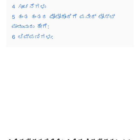
4
ಸೂಚನೆಗಳು
5
ಹಂತ ಹಂತದ ಫೋಟೋದೊಂದಿಗೆ ಪನೀರ್ ಟೋಸ್ಟ್
ಮಾಡುವುದು ಹೇಗೆ:
6
ಟಿಪ್ಪಣಿಗಳು: