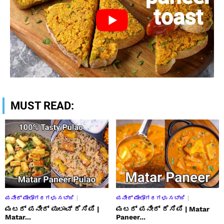
MUST READ:
ಪನೀರ್ ಮೇಲೋಗರಗಳು ಸಬ್ಜಿ
ಪನೀರ್ ಮೇಲೋಗರಗಳು ಸಬ್ಜಿ
ಮಟರ್ ಪನೀರ್ ಪುಲಾವ್ ರೆಸಿಪಿ |
ಮಟರ್ ಪನೀರ್ ರೆಸಿಪಿ | Matar
Matar...
Paneer...