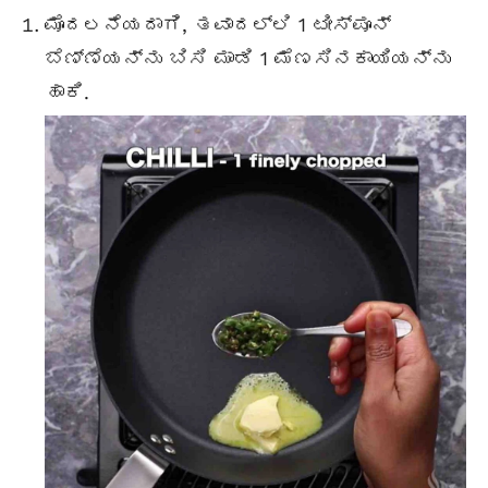
ಮೊದಲನೆಯದಾಗಿ, ತವಾದಲ್ಲಿ 1 ಟೀಸ್ಪೂನ್
ಬೆಣ್ಣೆಯನ್ನು ಬಿಸಿ ಮಾಡಿ 1 ಮೆಣಸಿನಕಾಯಿಯನ್ನು
ಹಾಕಿ.