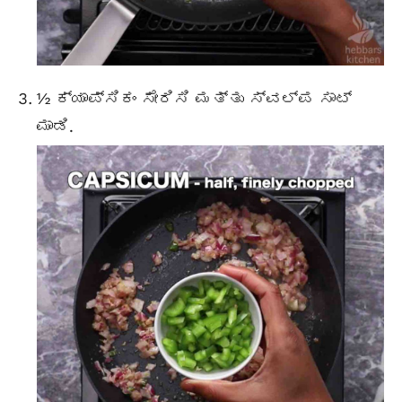
½ ಕ್ಯಾಪ್ಸಿಕಂ ಸೇರಿಸಿ ಮತ್ತು ಸ್ವಲ್ಪ ಸಾಟ್
ಮಾಡಿ.