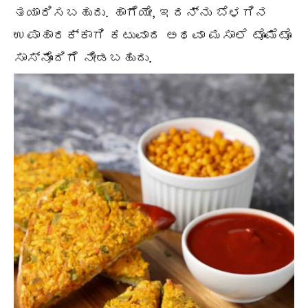
ತಯಾರಿಸಬಹುದು. ಹಾಗೆಯೇ, ಇದನ್ನು ಬೆಳಗಿನ
ಉಪಾಹಾರಕ್ಕಾಗಿ ಕಟುವಾದ ಅಥವಾ ಮಸಾಲೆ ಟೊಮೆಟೊ
ಸಾಸ್‌ನೊಂದಿಗೆ ನೀಡಬಹುದು.