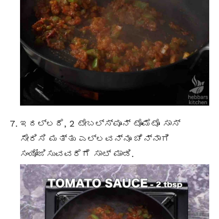
ಇದಲ್ಲದೆ, 2 ಟೇಬಲ್ಸ್ಪೂನ್ ಟೊಮೆಟೊ ಸಾಸ್
ಸೇರಿಸಿ ಮತ್ತು ಎಲ್ಲವನ್ನೂ ಚೆನ್ನಾಗಿ
ಸಂಯೋಜಿಸುವವರೆಗೆ ಸಾಟ್ ಮಾಡಿ.