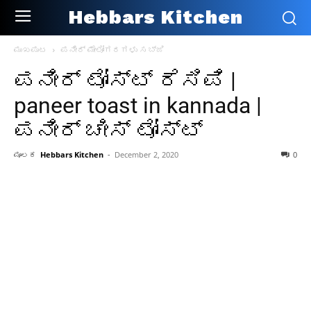
Hebbars Kitchen
ಮುಖಪುಟ
ಪನೀರ್ ಮೇಲೋಗರಗಳು ಸಬ್ಜಿ
ಪನೀರ್ ಟೋಸ್ಟ್ ರೆಸಿಪಿ |
paneer toast in kannada |
ಪನೀರ್ ಚೀಸ್ ಟೋಸ್ಟ್
ಮೂಲಕ
Hebbars Kitchen
-
December 2, 2020
0