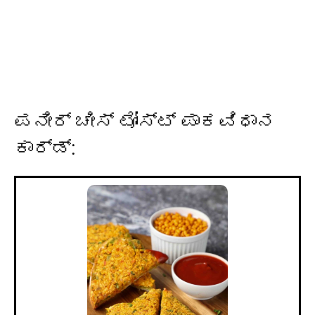
ಪನೀರ್ ಚೀಸ್ ಟೋಸ್ಟ್ ಪಾಕವಿಧಾನ
ಕಾರ್ಡ್: