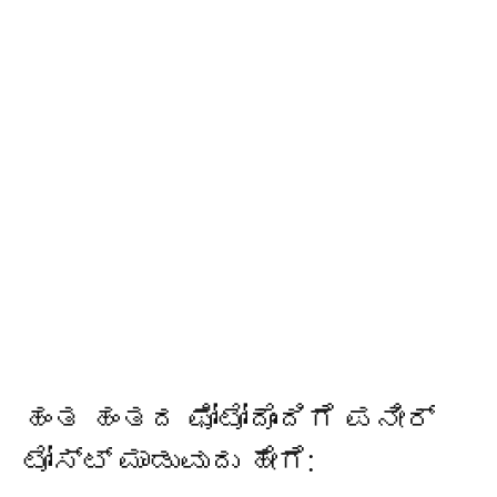
ಹಂತ ಹಂತದ ಫೋಟೋದೊಂದಿಗೆ ಪನೀರ್
ಟೋಸ್ಟ್ ಮಾಡುವುದು ಹೇಗೆ: