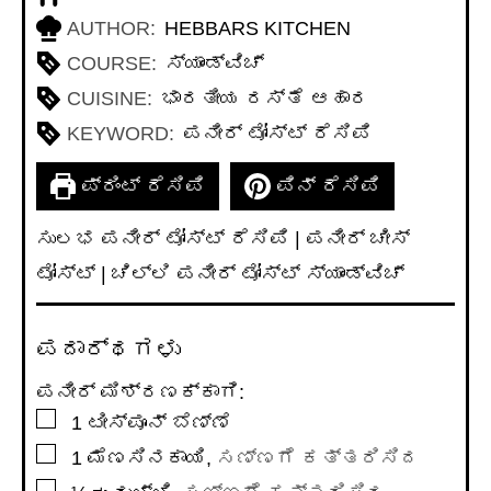
AUTHOR:
HEBBARS KITCHEN
COURSE:
ಸ್ಯಾಂಡ್‌ವಿಚ್
CUISINE:
ಭಾರತೀಯ ರಸ್ತೆ ಆಹಾರ
KEYWORD:
ಪನೀರ್ ಟೋಸ್ಟ್ ರೆಸಿಪಿ
ಪ್ರಿಂಟ್ ರೆಸಿಪಿ
ಪಿನ್ ರೆಸಿಪಿ
ಸುಲಭ ಪನೀರ್ ಟೋಸ್ಟ್ ರೆಸಿಪಿ | ಪನೀರ್ ಚೀಸ್
ಟೋಸ್ಟ್ | ಚಿಲ್ಲಿ ಪನೀರ್ ಟೋಸ್ಟ್ ಸ್ಯಾಂಡ್‌ವಿಚ್
ಪದಾರ್ಥಗಳು
ಪನೀರ್ ಮಿಶ್ರಣಕ್ಕಾಗಿ:
▢
1
ಟೀಸ್ಪೂನ್
ಬೆಣ್ಣೆ
▢
1
ಮೆಣಸಿನಕಾಯಿ
,
ಸಣ್ಣಗೆ ಕತ್ತರಿಸಿದ
▢