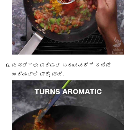
ಮಸಾಲೆಗಳು ಪರಿಮಳ ಬರುವವರೆಗೆ ಕಡಿಮೆ
ಉರಿಯಲ್ಲಿ ಫ್ರೈ ಮಾಡಿ.