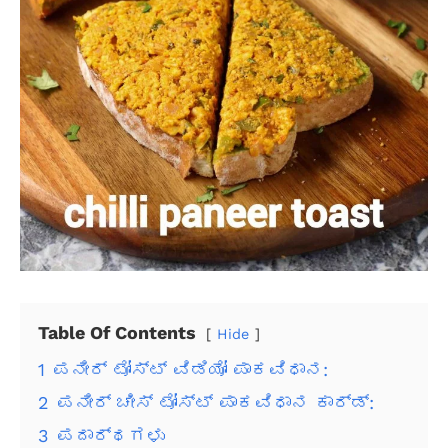
Table Of Contents
Hide
1
ಪನೀರ್ ಟೋಸ್ಟ್ ವಿಡಿಯೋ ಪಾಕವಿಧಾನ:
2
ಪನೀರ್ ಚೀಸ್ ಟೋಸ್ಟ್ ಪಾಕವಿಧಾನ ಕಾರ್ಡ್:
3
ಪದಾರ್ಥಗಳು