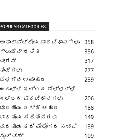
POPULAR CATEGORIES
ಅಂತಾರಾಷ್ಟ್ರೀಯ ಪಾಕವಿಧಾನಗಳು
358
ಗ್ಲುಟೆನ್ ರಹಿತ
336
ವೇಗನ್
317
ತಿಂಡಿಗಳು
277
ಬೆಳಗಿನ ಉಪಾಹಾರ
239
ಈರುಳ್ಳಿ ಇಲ್ಲದ ಬೆಳ್ಳುಳ್ಳಿ
ಇಲ್ಲದ ಪಾಕವಿಧಾನಗಳು
206
ಭಾರತೀಯ ರಸ್ತೆ ಆಹಾರ
188
ಭಾರತೀಯ ಸಿಹಿತಿಂಡಿಗಳು
149
ಭಾರತೀಯ ಕರಿ ಮೇಲೋಗರ ಸಬ್ಜಿ
139
ಸೈಡ್ ಡಿಶ್
109