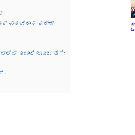
ನ:
ಬ
ಕ್ ಪಾಕವಿಧಾನ ಕಾರ್ಡ್:
ಸಾ
ಓವ
ಟ್ಲೆಟ್ ತಯಾರಿಸುವುದು ಹೇಗೆ:
ಕೆ: