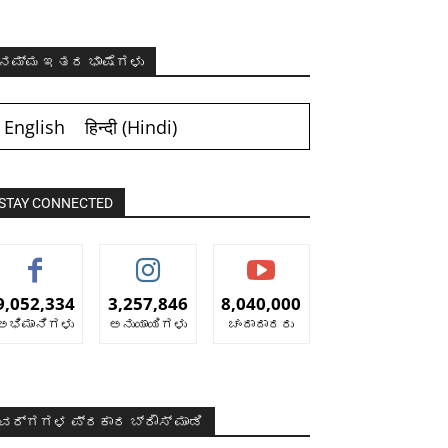
ನಮ್ಮ ಇತರ ಭಾಷೆಗಳು
English
हिन्दी
(
Hindi
)
STAY CONNECTED
9,052,334
3,257,846
8,040,000
ಅಭಿಮಾನಿಗಳು
ಅನುಯಾಯಿಗಳು
ಚಂದಾದಾರರು
ವರ್ಗಗಳ ಪ್ರಕಾರ ಬ್ರೌಸ್ ಮಾಡಿ