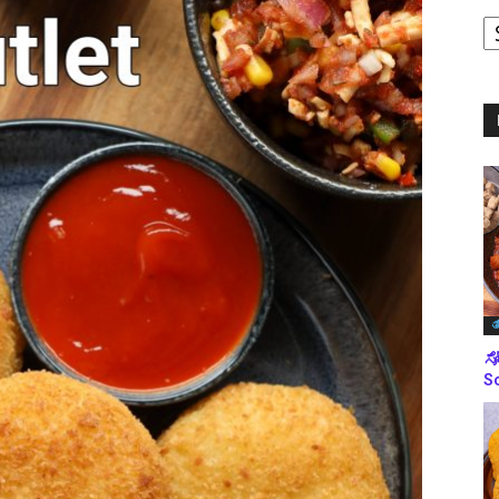
ಪ
ಬ
ಮ
ತ
ಸೋ
So