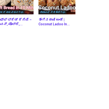
ೇಕರಿ ಪಾಕವಿಧಾನಗಳು
ದೀಪಾವಳಿ ಸಿಹಿತಿಂಡಿಗಳು
ಫ್ಟ್ ಬ್ರೆಡ್ ರೆಸಿಪಿ –
ತೆಂಗಿನಕಾಯಿ ಉಂಡೆ |
ನ್, ಮೊಟ್ಟೆ,...
Coconut Ladoo In...