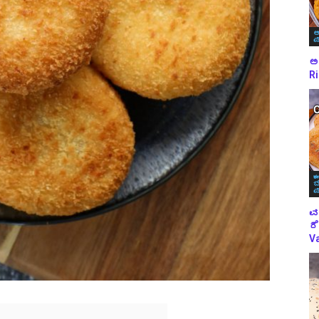
ಅ
ಪ
ಅಕ
Ri
ಈ
ಬ
ಪ
ವ
ರೆ
Va