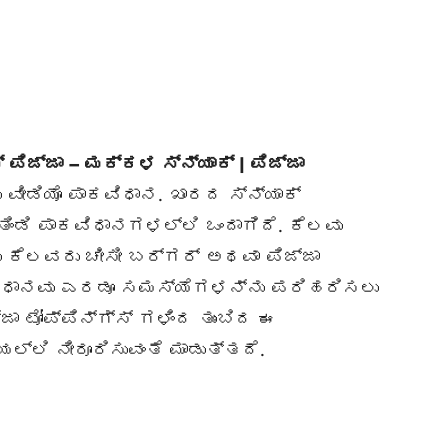
 ಪಿಜ್ಜಾ – ಮಕ್ಕಳ ಸ್ನ್ಯಾಕ್ | ಪಿಜ್ಜಾ
ವೀಡಿಯೊ ಪಾಕವಿಧಾನ. ಖಾರದ ಸ್ನ್ಯಾಕ್
ಿಂಡಿ ಪಾಕವಿಧಾನಗಳಲ್ಲಿ ಒಂದಾಗಿದೆ. ಕೆಲವು
ತು ಕೆಲವರು ಚೀಸೀ ಬರ್ಗರ್ ಅಥವಾ ಪಿಜ್ಜಾ
ಕವಿಧಾನವು ಎರಡೂ ಸಮಸ್ಯೆಗಳನ್ನು ಪರಿಹರಿಸಲು
ಜಾ ಟೋಪ್ಪಿನ್ಗ್ಸ್ ಗಳಿಂದ ತುಂಬಿದ ಈ
ಲ್ಲಿ ನೀರೂರಿಸುವಂತೆ ಮಾಡುತ್ತದೆ.