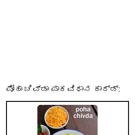
ಪೋಹಾ ಚಿವ್ಡಾ ಪಾಕವಿಧಾನ ಕಾರ್ಡ್: