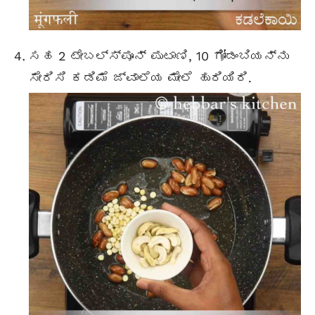
ಸಹ 2
ಟೇಬಲ್ಸ್ಪೂನ್
ಪುಟಾಣಿ, 10 ಗೋಡಂಬಿಯನ್ನು
ಸೇರಿಸಿ ಕಡಿಮೆ ಜ್ವಾಲೆಯ ಮೇಲೆ ಹುರಿಯಿರಿ.