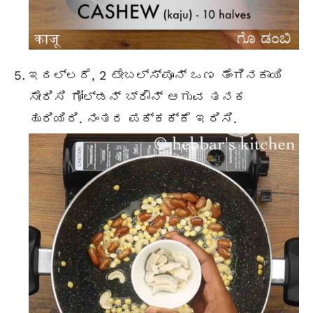
ಇದಲ್ಲದೆ, 2
ಟೇಬಲ್ಸ್ಪೂನ್
ಒಣ ತೆಂಗಿನಕಾಯಿ
ಸೇರಿಸಿ ಗೋಲ್ಡನ್ ಬ್ರೌನ್ ಆಗುವ ತನಕ
ಹುರಿಯಿರಿ. ನಂತರ ಪಕ್ಕಕ್ಕೆ ಇರಿಸಿ.