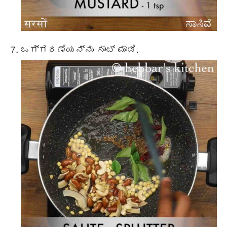
ಒಗ್ಗರಣೆಯನ್ನು ಸಾಟ್ ಮಾಡಿ.