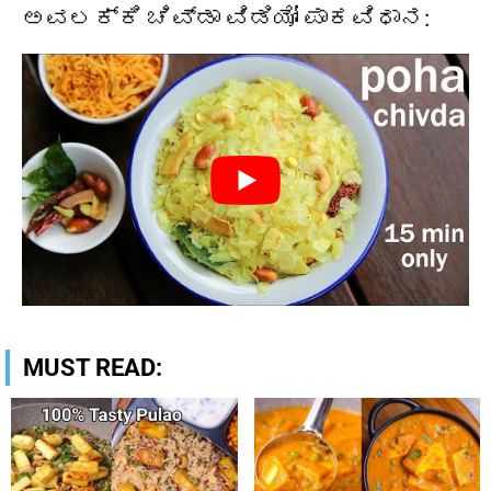
ಅವಲಕ್ಕಿ ಚಿವ್ಡಾ ವಿಡಿಯೋ ಪಾಕವಿಧಾನ:
MUST READ: