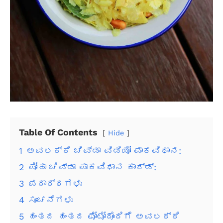
Table Of Contents
Hide
1
ಅವಲಕ್ಕಿ ಚಿವ್ಡಾ ವಿಡಿಯೋ ಪಾಕವಿಧಾನ:
2
ಪೋಹಾ ಚಿವ್ಡಾ ಪಾಕವಿಧಾನ ಕಾರ್ಡ್:
3
ಪದಾರ್ಥಗಳು
4
ಸೂಚನೆಗಳು
5
ಹಂತದ ಹಂತದ ಫೋಟೋದೊಂದಿಗೆ ಅವಲಕ್ಕಿ