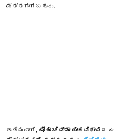
ಮೆತ್ತಗಾಗಬಹುದು.
ಅಂತಿಮವಾಗಿ,
ಪೋಹಾ ಚಿವ್ಡಾ ಪಾಕವಿಧಾನ
ದ ಈ