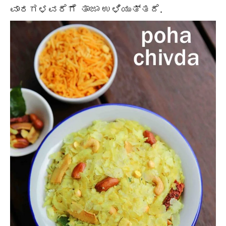
ವಾರಗಳವರೆಗೆ ತಾಜಾ ಉಳಿಯುತ್ತದೆ.