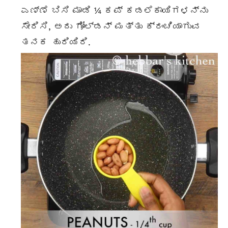
ಎಣ್ಣೆ ಬಿಸಿ ಮಾಡಿ ¼ ಕಪ್ ಕಡಲೆಕಾಯಿಗಳನ್ನು
ಸೇರಿಸಿ, ಅದು ಗೋಲ್ಡನ್ ಮತ್ತು ಕ್ರಂಚಿಯಾಗುವ
ತನಕ ಹುರಿಯಿರಿ.