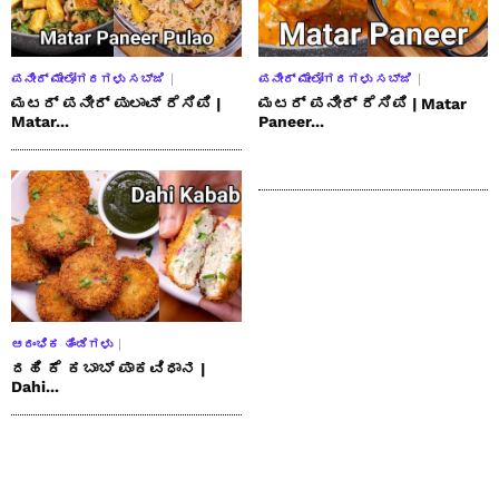
ಪನೀರ್ ಮೇಲೋಗರಗಳು ಸಬ್ಜಿ
ಪನೀರ್ ಮೇಲೋಗರಗಳು ಸಬ್ಜಿ
ಮಟರ್ ಪನೀರ್ ಪುಲಾವ್ ರೆಸಿಪಿ |
ಮಟರ್ ಪನೀರ್ ರೆಸಿಪಿ | Matar
Matar...
Paneer...
ಆರಂಭಿಕ ತಿಂಡಿಗಳು
ದಹಿ ಕೆ ಕಬಾಬ್ ಪಾಕವಿಧಾನ |
Dahi...