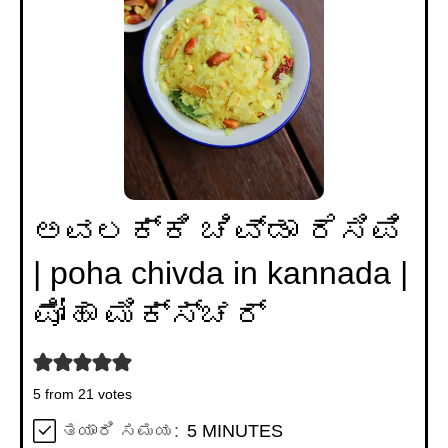
ಅವಲಕ್ಕಿ ಚಿವ್ಡಾ ರೆಸಿಪಿ
| poha chivda in kannada |
ಪೋಹಾ ಮಿಕ್ಸ್ಚರ್
5
from
21
votes
MINUTES
ತಯಾರಿ ಸಮಯ:
5
MINUTES