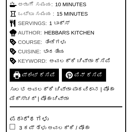
MINUTES
ಅಡುಗೆ ಸಮಯ:
10
MINUTES
MINUTES
ಒಟ್ಟು ಸಮಯ :
15
MINUTES
SERVINGS:
1
ಬಾಕ್ಸ್
AUTHOR:
HEBBARS KITCHEN
COURSE:
ತಿಂಡಿಗಳು
CUISINE:
ಭಾರತೀಯ
KEYWORD:
ಅವಲಕ್ಕಿ ಚಿವ್ಡಾ ರೆಸಿಪಿ
ಪ್ರಿಂಟ್ ರೆಸಿಪಿ
ಪಿನ್ ರೆಸಿಪಿ
ಸುಲಭ ಅವಲಕ್ಕಿ ಚಿವ್ಡಾ ಪಾಕವಿಧಾನ | ಪೋಹಾ
ಮಿಕ್ಸ್ಚರ್ | ಪೋಹಾ ಚಿವ್ಡಾ
ಪದಾರ್ಥಗಳು
▢
3
ಕಪ್
ತೆಳು ಅವಲಕ್ಕಿ / ಪೋಹಾ