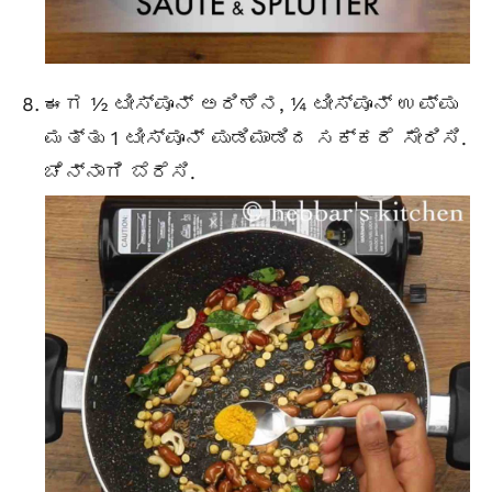
ಈಗ ½ ಟೀಸ್ಪೂನ್ ಅರಿಶಿನ, ¼ ಟೀಸ್ಪೂನ್ ಉಪ್ಪು
ಮತ್ತು 1 ಟೀಸ್ಪೂನ್ ಪುಡಿಮಾಡಿದ ಸಕ್ಕರೆ ಸೇರಿಸಿ.
ಚೆನ್ನಾಗಿ ಬೆರೆಸಿ.