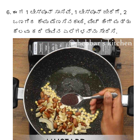
ಈಗ 1 ಟೀಸ್ಪೂನ್ ಸಾಸಿವೆ, 1 ಟೀಸ್ಪೂನ್ ಜೀರಿಗೆ, 2
ಒಣಗಿದ ಕೆಂಪು ಮೆಣಸಿನಕಾಯಿ, ಪಿಂಚ್ ಹಿಂಗ್ ಮತ್ತು
ಕೆಲವು ಕರಿ ಬೇವಿನ ಎಲೆಗಳನ್ನು ಸೇರಿಸಿ.