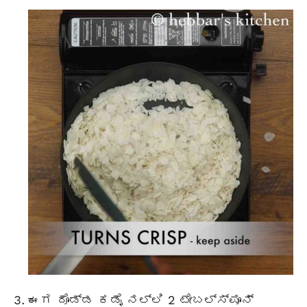
ಈಗ ದೊಡ್ಡ ಕಡೈ ನಲ್ಲಿ 2
ಟೇಬಲ್ಸ್ಪೂನ್