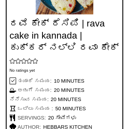
ರವೆ ಕೇಕ್ ರೆಸಿಪಿ | rava
cake in kannada |
ಕುಕ್ಕರ್ ನಲ್ಲಿ ರವಾ ಕೇಕ್
No ratings yet
MINUTES
ತಯಾರಿ ಸಮಯ:
10
MINUTES
MINUTES
ಅಡುಗೆ ಸಮಯ:
20
MINUTES
MINUTES
ನೆನೆಸುವ ಸಮಯ:
20
MINUTES
MINUTES
ಒಟ್ಟು ಸಮಯ :
50
MINUTES
SERVINGS:
20
ಸೇವೆಗಳು
AUTHOR:
HEBBARS KITCHEN