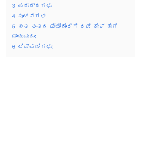
3
ಪದಾರ್ಥಗಳು
4
ಸೂಚನೆಗಳು
5
ಹಂತ ಹಂತದ ಫೋಟೋದೊಂದಿಗೆ ರವೆ ಕೇಕ್ ಹೇಗೆ
ಮಾಡುವುದು:
6
ಟಿಪ್ಪಣಿಗಳು: