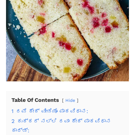
Table Of Contents
Hide
1
ರವೆ ಕೇಕ್ ವೀಡಿಯೊ ಪಾಕವಿಧಾನ:
2
ಕುಕ್ಕರ್ ನಲ್ಲಿ ರವಾ ಕೇಕ್ ಪಾಕವಿಧಾನ
ಕಾರ್ಡ್: