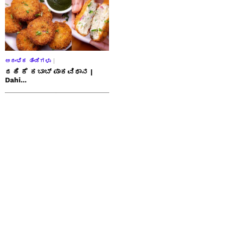
ಆರಂಭಿಕ ತಿಂಡಿಗಳು
ದಹಿ ಕೆ ಕಬಾಬ್ ಪಾಕವಿಧಾನ |
Dahi...