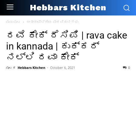
Hebbars Kitchen
ಮುಖಪುಟ
ಅಂತಾರಾಷ್ಟ್ರೀಯ ಪಾಕವಿಧಾನಗಳು
ರವೆ ಕೇಕ್ ರೆಸಿಪಿ | rava cake
in kannada | ಕುಕ್ಕರ್
ನಲ್ಲಿ ರವಾ ಕೇಕ್
ಮೂಲಕ
Hebbars Kitchen
-
October 6, 2021
0