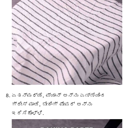
ಏತನ್ಮಧ್ಯೆ, ಪ್ಯಾನ್ ಅನ್ನು ಎಣ್ಣೆಯಿಂದ
ಗ್ರೀಸ್ ಮಾಡಿ, ಬೇಕಿಂಗ್ ಪೇಪರ್ ಅನ್ನು
ಇರಿಸಿಕೊಳ್ಳಿ.