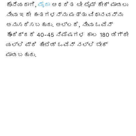
ಕೊನೆಯದಾಗಿ,
ಮೈದಾ
ಆಧರಿತ ಟೀ ಟೈಮ್ ಕೇಕ್ ಮಾಡಲು
ನೀವು ಇದೇ ಹಂತಗಳನ್ನು ಮತ್ತು ವಿಧಾನವನ್ನು
ಅನುಸರಿಸಬಹುದು. ಅಲ್ಲದೆ, ನೀವು ಓವೆನ್
ಹೊಂದಿದ್ದರೆ 40-45 ನಿಮಿಷಗಳ ಕಾಲ 180 ಡಿಗ್ರೀ
ಯಲ್ಲಿ ಪ್ರಿ ಹೀಟೆಡ್ ಓವೆನ್ ನಲ್ಲಿ ಬೇಕ್
ಮಾಡಬಹುದು.