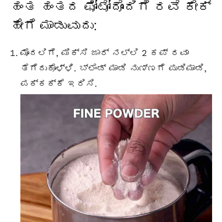
ಹಂತ ಹಂತದ ಫೋಟೋದೊಂದಿಗೆ ರವೆ ಕೇಕ್
ಹೇಗೆ ಮಾಡುವುದು:
ಮೊದಲಿಗೆ, ಮಿಕ್ಸಿ ಜಾರ್ ನಲ್ಲಿ 2 ಕಪ್ ರವಾ
ತೆಗೆದುಕೊಳ್ಳಿ. ಬ್ಲೆಂಡ್ ಮಾಡಿ ನುಣ್ಣಗೆ ಪುಡಿಮಾಡಿ,
ಪಕ್ಕಕ್ಕೆ ಇರಿಸಿ.