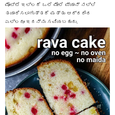
ಮೊಟ್ಟೆ ಇಲ್ಲದೆ ಒಲೆ ಮೇಲೆ ಪ್ಯಾನ್ ನಲ್ಲಿ
ತಯಾರಿಸಲಾಗುತ್ತದೆ ಮತ್ತು ಆದ್ದರಿಂದ
ಎಲ್ಲರೂ ಇದನ್ನು ಸವಿಯಬಹುದು.