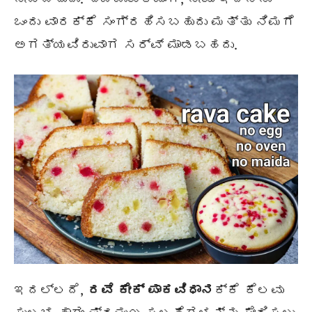
ಒಂದು ವಾರಕ್ಕೆ ಸಂಗ್ರಹಿಸಬಹುದು ಮತ್ತು ನಿಮಗೆ
ಅಗತ್ಯವಿರುವಾಗ ಸರ್ವ್ ಮಾಡಬಹದು.
ಇದಲ್ಲದೆ,
ರವೆ ಕೇಕ್ ಪಾಕವಿಧಾನ
ಕ್ಕೆ ಕೆಲವು