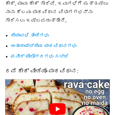
ಕೇಕ್, ಮಾವು ಕೇಕ್ ಸೇರಿವೆ. ಇವುಗಳಿಗೆ ಮತ್ತಷ್ಟು
ನಾನು ಕೆಲವು ಪಾಕವಿಧಾನ ವಿಭಾಗಗಳನ್ನು
ಸೇರಿಸಲು ಇಷ್ಟಪಡುತ್ತೇನೆ,
ದೀಪಾವಳಿ ತಿಂಡಿಗಳು
ಅಂತಾರಾಷ್ಟ್ರೀಯ ಪಾಕವಿಧಾನಗಳು
ಪನೀರ್ ಮೇಲೋಗರಗಳು ಸಬ್ಜಿ
ರವೆ ಕೇಕ್ ವೀಡಿಯೊ ಪಾಕವಿಧಾನ: