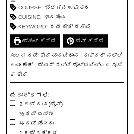
COURSE:
ಬೆಳಗಿನ ಉಪಾಹಾರ
CUISINE:
ಭಾರತೀಯ
KEYWORD:
ರವೆ ಕೇಕ್ ರೆಸಿಪಿ
ಪ್ರಿಂಟ್ ರೆಸಿಪಿ
ಪಿನ್ ರೆಸಿಪಿ
ಸುಲಭ ರವೆ ಕೇಕ್ ಪಾಕವಿಧಾನ | ಕುಕ್ಕರ್ ನಲ್ಲಿ
ರವಾ ಕೇಕ್ | ಪ್ಯಾನ್ ನಲ್ಲಿ ಮೊಟ್ಟೆಯಿಲ್ಲದ ಸೂಜಿ
ಕಾ ಕೇಕ್
ಪದಾರ್ಥಗಳು
▢
2
ಕಪ್
ರವಾ (ಫೈನ್)
▢
½
ಕಪ್
ಎಣ್ಣೆ
▢
½
ಕಪ್
ಮೊಸರು
▢
1
ಕಪ್
ಸಕ್ಕರೆ