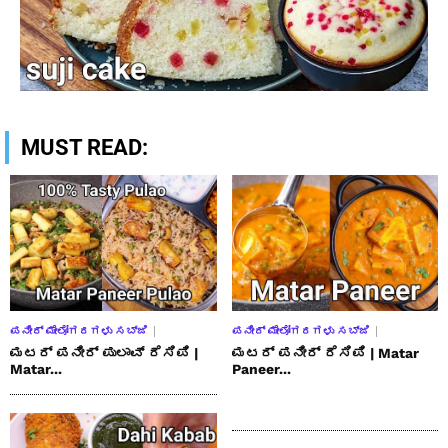
MUST READ:
ಪನೀರ್ ಮೇಲೋಗರಗಳು ಸಬ್ಜಿ
ಪನೀರ್ ಮೇಲೋಗರಗಳು ಸಬ್ಜಿ
ಮಟರ್ ಪನೀರ್ ಪುಲಾವ್ ರೆಸಿಪಿ |
ಮಟರ್ ಪನೀರ್ ರೆಸಿಪಿ | Matar
Matar...
Paneer...