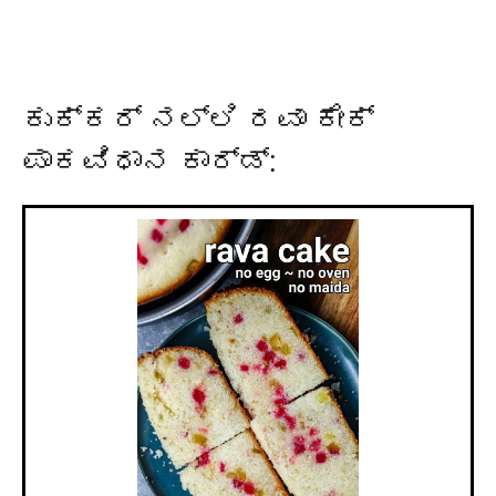
ಕುಕ್ಕರ್ ನಲ್ಲಿ ರವಾ ಕೇಕ್
ಪಾಕವಿಧಾನ ಕಾರ್ಡ್: