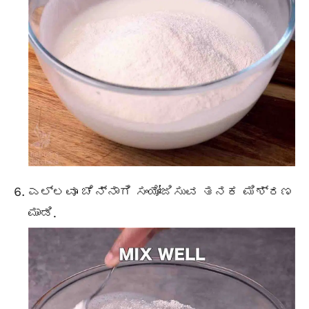
ಎಲ್ಲವೂ ಚೆನ್ನಾಗಿ ಸಂಯೋಜಿಸುವ ತನಕ ಮಿಶ್ರಣ
ಮಾಡಿ.