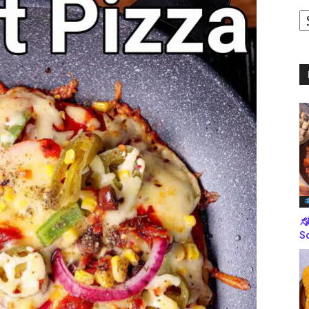
ಪ
ಬ
ಮ
ತ
ಸೋ
So