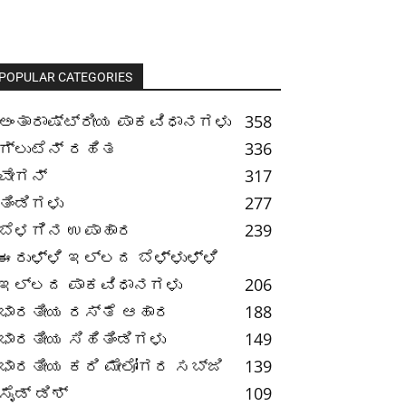
POPULAR CATEGORIES
ಅಂತಾರಾಷ್ಟ್ರೀಯ ಪಾಕವಿಧಾನಗಳು
358
ಗ್ಲುಟೆನ್ ರಹಿತ
336
ವೇಗನ್
317
ತಿಂಡಿಗಳು
277
ಬೆಳಗಿನ ಉಪಾಹಾರ
239
ಈರುಳ್ಳಿ ಇಲ್ಲದ ಬೆಳ್ಳುಳ್ಳಿ
ಇಲ್ಲದ ಪಾಕವಿಧಾನಗಳು
206
ಭಾರತೀಯ ರಸ್ತೆ ಆಹಾರ
188
ಭಾರತೀಯ ಸಿಹಿತಿಂಡಿಗಳು
149
ಭಾರತೀಯ ಕರಿ ಮೇಲೋಗರ ಸಬ್ಜಿ
139
ಸೈಡ್ ಡಿಶ್
109