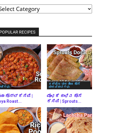
ವರ್ಗಗಳ
್ರಕಾರ
್ರೌಸ್
ಾಡಿ
POPULAR RECIPES
ದಕ್ಷಿಣ ಭಾರತೀಯ ದೋಸೆ
ಿಂಡಿಗಳು
ಪಾಕವಿಧಾನಗಳು
ಯಾ ರೋಸ್ಟ್ ರೆಸಿಪಿ |
ಮೊಳಕೆ ಕಾಳಿನ ದೋಸೆ
ya Roast...
ರೆಸಿಪಿ | Sprouts...