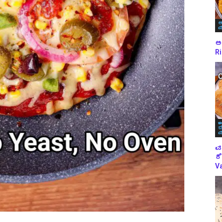
ಅ
ಪ
ಅಕ
Ri
ಈ
ಬ
ಪ
ವ
ರೆ
Va