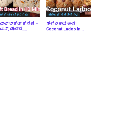
ೇಕರಿ ಪಾಕವಿಧಾನಗಳು
ದೀಪಾವಳಿ ಸಿಹಿತಿಂಡಿಗಳು
ಫ್ಟ್ ಬ್ರೆಡ್ ರೆಸಿಪಿ –
ತೆಂಗಿನಕಾಯಿ ಉಂಡೆ |
ನ್, ಮೊಟ್ಟೆ,...
Coconut Ladoo In...