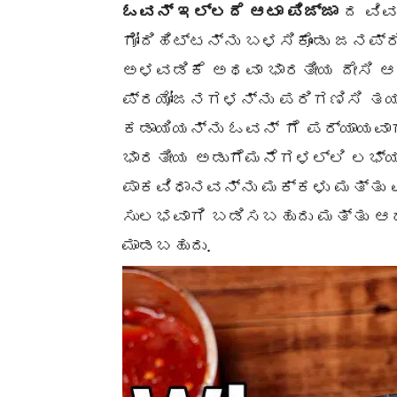
ಓವನ್ ಇಲ್ಲದೆ ಆಟಾ ಪಿಜ್ಜಾ
ದ ವಿವರ
ಗೋದಿಹಿಟ್ಟನ್ನು ಬಳಸಿಕೊಂಡು ಜನಪ್
ಅಳವಡಿಕೆ ಅಥವಾ ಭಾರತೀಯ ದೇಸಿ ಆವ
ಪ್ರಯೋಜನಗಳನ್ನು ಪರಿಗಣಿಸಿ ತಯ
ಕಡಾಯಿಯನ್ನು ಓವನ್ ಗೆ ಪರ್ಯಾಯವಾ
ಭಾರತೀಯ ಅಡುಗೆಮನೆಗಳಲ್ಲಿ ಲಭ್ಯವ
ಪಾಕವಿಧಾನವನ್ನು ಮಕ್ಕಳು ಮತ್ತು ವ
ಸುಲಭವಾಗಿ ಬಡಿಸಬಹುದು ಮತ್ತು ಆದ
ಮಾಡಬಹುದು.