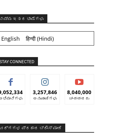
ನಮ್ಮ ಇತರ ಭಾಷೆಗಳು
English
हिन्दी
(
Hindi
)
STAY CONNECTED
9,052,334
3,257,846
8,040,000
ಅಭಿಮಾನಿಗಳು
ಅನುಯಾಯಿಗಳು
ಚಂದಾದಾರರು
ವರ್ಗಗಳ ಪ್ರಕಾರ ಬ್ರೌಸ್ ಮಾಡಿ