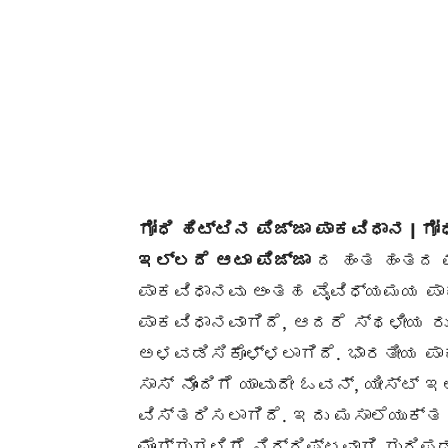
ಗೋಧಿ ಹಿಟ್ಟಿನ ಪಿಜ್ಜಾ ಪಾಕವಿಧಾನ | ಗೋ
ಇಲ್ಲದೆ ಆಟಾ ಪಿಜ್ಜಾ
ದ ಹಂತ ಹಂತದ ಫೋ
ಪಾಕವಿಧಾನವು ಅಂತಹ ವೈವಿಧ್ಯಮಯ ಪಾ
ಪಾಕವಿಧಾನವಾಗಿದೆ, ಆದರೆ ಸ್ಥಳೀಯ ರ
ಅಳವಡಿಸಿಕೊಳ್ಳಲಾಗಿದೆ. ಭಾರತೀಯ ಪಾಕ
ಸಾಸ್ ನೊಂದಿಗೆ ಯಾವುದೇ ಓವನ್, ಯೀಸ್ಟ್ ಇ
ವಿಸ್ತರಿಸಲಾಗಿದೆ. ಇದು ಮಸಾಲೆಯುಕ್ತ ಪ
ಮೊಗ್ಗುಗಳಿಗೆ ನಿರ್ದಿಷ್ಟವಾಗಿ ಗುರಿಪ