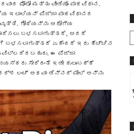
ವಾದ ಫೋಟೋ ಮತ್ತು ವೀಡಿಯೊ ಪಾಕವಿಧಾನ.
ರಿಯ ಇಟಾಲಿಯನ್ ಪಿಜ್ಜಾ ಪಾಕವಿಧಾನದ
ೃತ್ತಿ. ಗೋಧಿಯನ್ನು ಆರೋಗ್ಯ
ಾರಿಸಲು ಬಳಸಲಾಗುತ್ತದೆ, ಆದರೆ
ಗಿ ಬಳಸಲಾಗುತ್ತದೆ ಏಕೆಂದರೆ ಇದು ಹೆಚ್ಚಿನ
ಿಲ್ಲದಿರಬಹುದು. ಈ ಪಿಜ್ಜಾ
ಯಸ್ಕರು ಸೇರಿದಂತೆ ಇಡೀ ಕುಟುಂಬಕ್ಕೆ
ರ್ಶ ಲಂಚ್ ಅಥವಾ ಡಿನ್ನರ್ ಮೀಲ್ ಅನ್ನು