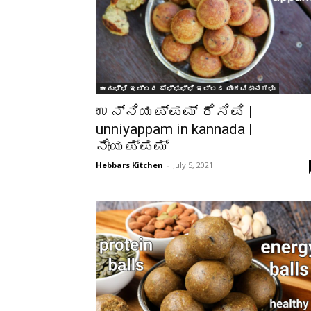
ಈರುಳ್ಳಿ ಇಲ್ಲದ ಬೆಳ್ಳುಳ್ಳಿ ಇಲ್ಲದ ಪಾಕವಿಧಾನಗಳು
ಉನ್ನಿಯಪ್ಪಮ್ ರೆಸಿಪಿ |
unniyappam in kannada |
ನೇಯಪ್ಪಮ್
Hebbars Kitchen
-
July 5, 2021