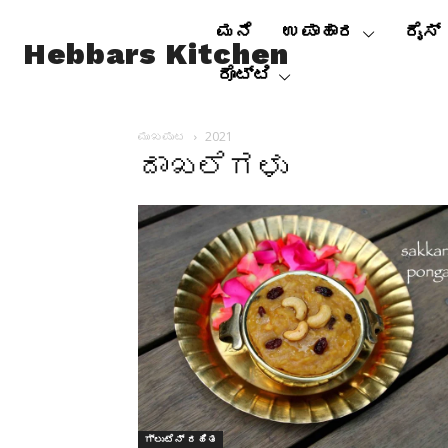
ಮನೆ
ಉಪಾಹಾರ
ರೈಸ್
Hebbars Kitchen
ರೊಟ್ಟಿ
ಮುಖಪುಟ
2021
ದಾಖಲೆಗಳು
ಗ್ಲುಟೆನ್ ರಹಿತ