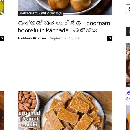
ಪ
ಅಂತಾರಾಷ್ಟ್ರೀಯ ಪಾಕವಿಧಾನಗಳು
ಬ
ಮ
ಪೂರ್ಣಮ್ ಬೂರೆಲು ರೆಸಿಪಿ | poornam
boorelu in kannada | ಪೂರ್ಣಾಲು
Hebbars Kitchen
-
September 15, 2021
0
0
ತ
ಸೋ
So