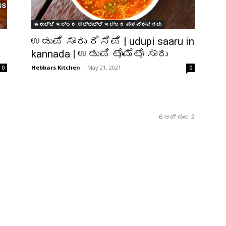
ಈರುಳ್ಳಿ ಇಲ್ಲದ ಬೆಳ್ಳುಳ್ಳಿ ಇಲ್ಲದ ಪಾಕವಿಧಾನಗಳು
ಉಡುಪಿ ಸಾರು ರೆಸಿಪಿ | udupi saaru in
kannada | ಉಡುಪಿ ಟೊಮೆಟೊ ಸಾರು
Hebbars Kitchen
-
May 21, 2021
0
0
6 ಆಫ್ ಪುಟ 2