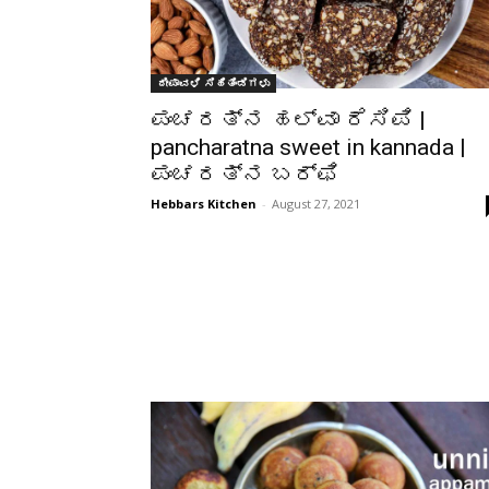
ದೀಪಾವಳಿ ಸಿಹಿತಿಂಡಿಗಳು
ಪಂಚರತ್ನ ಹಲ್ವಾ ರೆಸಿಪಿ |
pancharatna sweet in kannada |
ಪಂಚರತ್ನ ಬರ್ಫಿ
Hebbars Kitchen
-
August 27, 2021