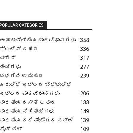
POPULAR CATEGORIES
ಅಂತಾರಾಷ್ಟ್ರೀಯ ಪಾಕವಿಧಾನಗಳು
358
ಗ್ಲುಟೆನ್ ರಹಿತ
336
ವೇಗನ್
317
ತಿಂಡಿಗಳು
277
ಬೆಳಗಿನ ಉಪಾಹಾರ
239
ಈರುಳ್ಳಿ ಇಲ್ಲದ ಬೆಳ್ಳುಳ್ಳಿ
ಇಲ್ಲದ ಪಾಕವಿಧಾನಗಳು
206
ಭಾರತೀಯ ರಸ್ತೆ ಆಹಾರ
188
ಭಾರತೀಯ ಸಿಹಿತಿಂಡಿಗಳು
149
ಭಾರತೀಯ ಕರಿ ಮೇಲೋಗರ ಸಬ್ಜಿ
139
ಸೈಡ್ ಡಿಶ್
109