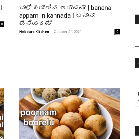
l
ಬಾಳೆಹಣ್ಣಿನ ಅಪ್ಪಮ್ | banana
appam in kannada | ಬನಾನಾ
ಪನಿಯರಮ್
0
Hebbars Kitchen
-
October 24, 2021
0