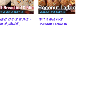
ೇಕರಿ ಪಾಕವಿಧಾನಗಳು
ದೀಪಾವಳಿ ಸಿಹಿತಿಂಡಿಗಳು
ಫ್ಟ್ ಬ್ರೆಡ್ ರೆಸಿಪಿ –
ತೆಂಗಿನಕಾಯಿ ಉಂಡೆ |
ನ್, ಮೊಟ್ಟೆ,...
Coconut Ladoo In...