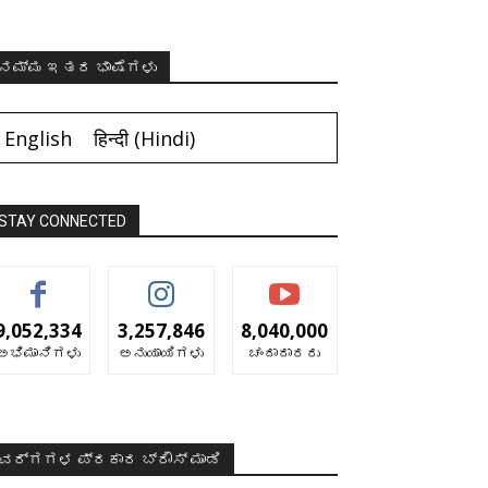
ನಮ್ಮ ಇತರ ಭಾಷೆಗಳು
English
हिन्दी
(
Hindi
)
STAY CONNECTED
9,052,334
3,257,846
8,040,000
ಅಭಿಮಾನಿಗಳು
ಅನುಯಾಯಿಗಳು
ಚಂದಾದಾರರು
ವರ್ಗಗಳ ಪ್ರಕಾರ ಬ್ರೌಸ್ ಮಾಡಿ