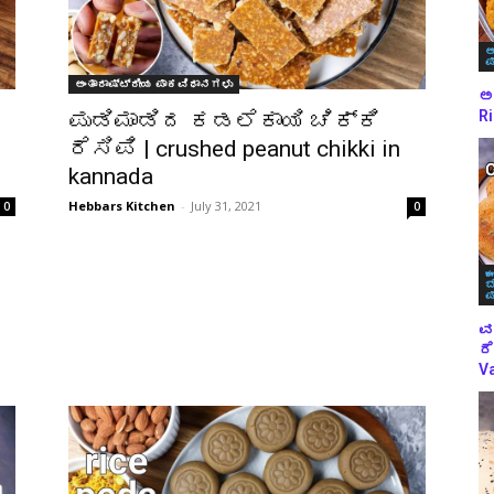
ಅ
ಪ
ಅಂತಾರಾಷ್ಟ್ರೀಯ ಪಾಕವಿಧಾನಗಳು
ಅಕ
Ri
ಪುಡಿಮಾಡಿದ ಕಡಲೆಕಾಯಿ ಚಿಕ್ಕಿ
ರೆಸಿಪಿ | crushed peanut chikki in
kannada
Hebbars Kitchen
-
July 31, 2021
0
0
ಈ
ಬ
ಪ
ವ
ರೆ
Va