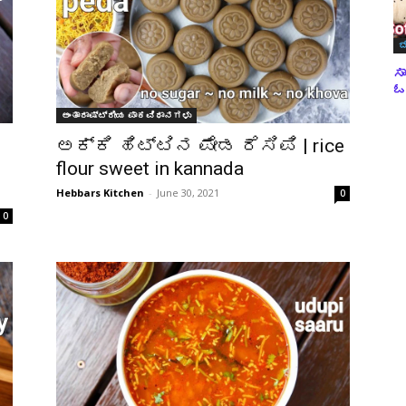
ಬ
ಸಾ
ಓವ
ಅಂತಾರಾಷ್ಟ್ರೀಯ ಪಾಕವಿಧಾನಗಳು
ಅಕ್ಕಿ ಹಿಟ್ಟಿನ ಪೇಡ ರೆಸಿಪಿ | rice
flour sweet in kannada
Hebbars Kitchen
-
June 30, 2021
0
0