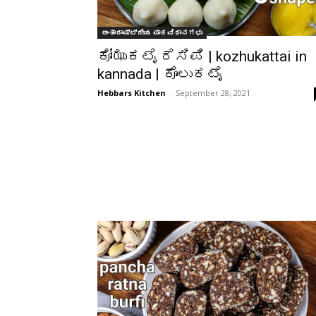
ಅಂತಾರಾಷ್ಟ್ರೀಯ ಪಾಕವಿಧಾನಗಳು
ಕೋಝುಕಟೈ ರೆಸಿಪಿ | kozhukattai in
kannada | ಕೊಲುಕಟೈ
Hebbars Kitchen
-
September 28, 2021