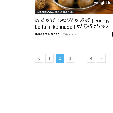
ಅಂತಾರಾಷ್ಟ್ರೀಯ ಪಾಕವಿಧಾನಗಳು
ಎನರ್ಜಿ ಬಾಲ್ಸ್ ರೆಸಿಪಿ | energy
balls in kannada | ಪ್ರೋಟೀನ್ ಲಾಡು
Hebbars Kitchen
-
May 26, 2021
...
1
2
3
6