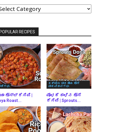
ವರ್ಗಗಳ
್ರಕಾರ
್ರೌಸ್
ಾಡಿ
POPULAR RECIPES
ದಕ್ಷಿಣ ಭಾರತೀಯ ದೋಸೆ
ಿಂಡಿಗಳು
ಪಾಕವಿಧಾನಗಳು
ಯಾ ರೋಸ್ಟ್ ರೆಸಿಪಿ |
ಮೊಳಕೆ ಕಾಳಿನ ದೋಸೆ
ya Roast...
ರೆಸಿಪಿ | Sprouts...