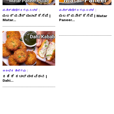
ಪನೀರ್ ಮೇಲೋಗರಗಳು ಸಬ್ಜಿ
ಪನೀರ್ ಮೇಲೋಗರಗಳು ಸಬ್ಜಿ
ಮಟರ್ ಪನೀರ್ ಪುಲಾವ್ ರೆಸಿಪಿ |
ಮಟರ್ ಪನೀರ್ ರೆಸಿಪಿ | Matar
Matar...
Paneer...
ಆರಂಭಿಕ ತಿಂಡಿಗಳು
ದಹಿ ಕೆ ಕಬಾಬ್ ಪಾಕವಿಧಾನ |
Dahi...