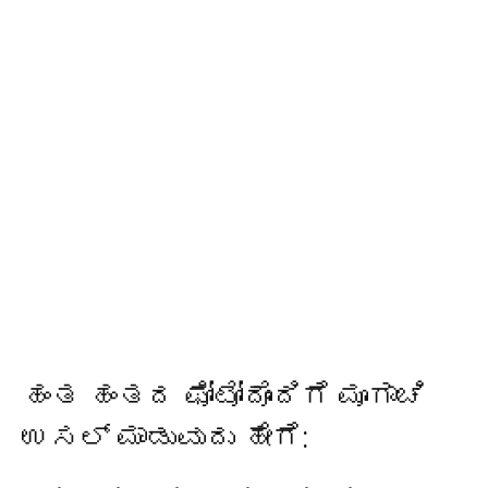
ಹಂತ ಹಂತದ ಫೋಟೋದೊಂದಿಗೆ ಮೂಗಾಚಿ
ಉಸಲ್ ಮಾಡುವುದು ಹೇಗೆ: