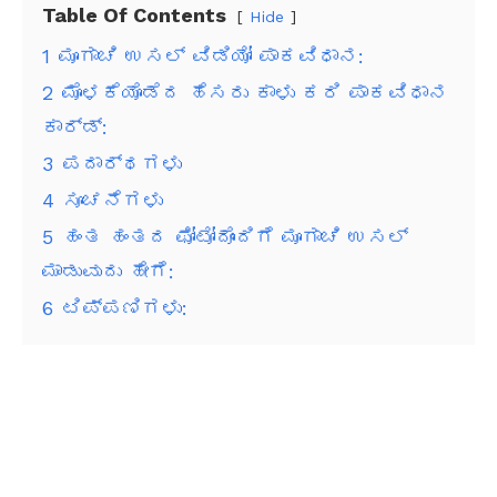
Table Of Contents
Hide
1
ಮೂಗಾಚಿ ಉಸಲ್ ವಿಡಿಯೋ ಪಾಕವಿಧಾನ:
2
ಮೊಳಕೆಯೊಡೆದ ಹೆಸರು ಕಾಳು ಕರಿ ಪಾಕವಿಧಾನ
ಕಾರ್ಡ್:
3
ಪದಾರ್ಥಗಳು
4
ಸೂಚನೆಗಳು
5
ಹಂತ ಹಂತದ ಫೋಟೋದೊಂದಿಗೆ ಮೂಗಾಚಿ ಉಸಲ್
ಮಾಡುವುದು ಹೇಗೆ:
6
ಟಿಪ್ಪಣಿಗಳು: