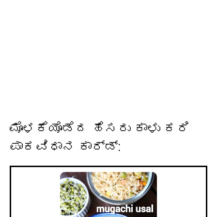
ಮೊಳಕೆಯೊಡೆದ ಹೆಸರು ಕಾಳು ಕರಿ
ಪಾಕವಿಧಾನ ಕಾರ್ಡ್: