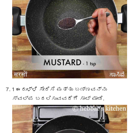
1 ಈರುಳ್ಳಿ ಸೇರಿಸಿ ಮತ್ತು ಬಣ್ಣವನ್ನು
ಸ್ವಲ್ಪ ಬದಲಿಸುವವರೆಗೆ ಸಾಟ್ ಮಾಡಿ.