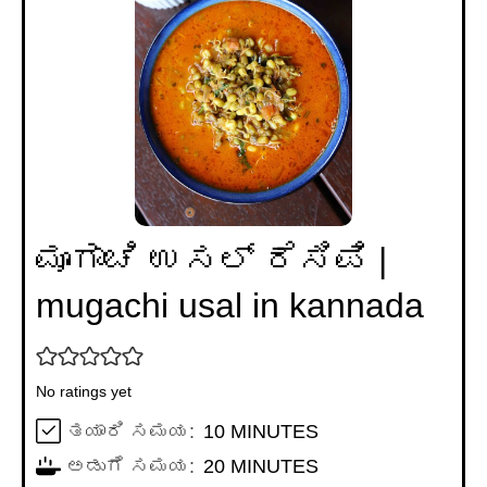
ಮೂಗಾಚಿ ಉಸಲ್ ರೆಸಿಪಿ |
mugachi usal in kannada
No ratings yet
MINUTES
ತಯಾರಿ ಸಮಯ:
10
MINUTES
MINUTES
ಅಡುಗೆ ಸಮಯ:
20
MINUTES