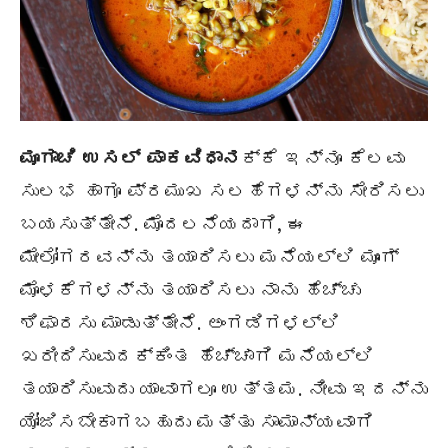
ಮೂಗಾಚಿ
ಉಸಲ್
ಪಾಕವಿಧಾನ
ಕ್ಕೆ ಇನ್ನೂ ಕೆಲವು
ಸುಲಭ ಹಾಗೂ ಪ್ರಮುಖ ಸಲಹೆಗಳನ್ನು ಸೇರಿಸಲು
ಬಯಸುತ್ತೇನೆ. ಮೊದಲನೆಯದಾಗಿ, ಈ
ಮೇಲೋಗರವನ್ನು ತಯಾರಿಸಲು ಮನೆಯಲ್ಲಿ ಮೂಂಗ್
ಮೊಳಕೆಗಳನ್ನು ತಯಾರಿಸಲು ನಾನು ಹೆಚ್ಚು
ಶಿಫಾರಸು ಮಾಡುತ್ತೇನೆ. ಅಂಗಡಿಗಳಲ್ಲಿ
ಖರೀದಿಸುವುದಕ್ಕಿಂತ ಹೆಚ್ಚಾಗಿ ಮನೆಯಲ್ಲಿ
ತಯಾರಿಸುವುದು ಯಾವಾಗಲೂ ಉತ್ತಮ. ನೀವು ಇದನ್ನು
ಯೋಜಿಸಬೇಕಾಗಬಹುದು ಮತ್ತು ಸಾಮಾನ್ಯವಾಗಿ