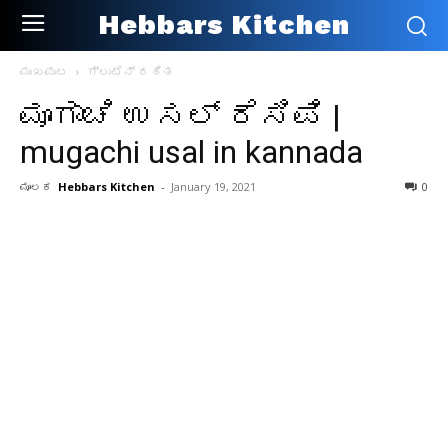
Hebbars Kitchen
ಮುಖಪುಟ
ಗ್ಲುಟೆನ್ ರಹಿತ
ಮೂಗಾಚಿ ಉಸಲ್ ರೆಸಿಪಿ |
mugachi usal in kannada
ಮೂಲಕ
Hebbars Kitchen
-
January 19, 2021
0