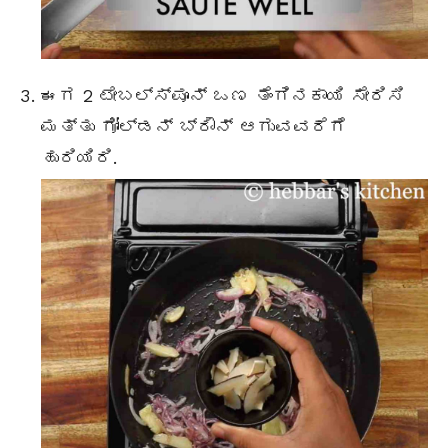
ಈಗ 2 ಟೇಬಲ್ಸ್ಪೂನ್ ಒಣ ತೆಂಗಿನಕಾಯಿ ಸೇರಿಸಿ
ಮತ್ತು ಗೋಲ್ಡನ್ ಬ್ರೌನ್ ಆಗುವವರೆಗೆ
ಹುರಿಯಿರಿ.