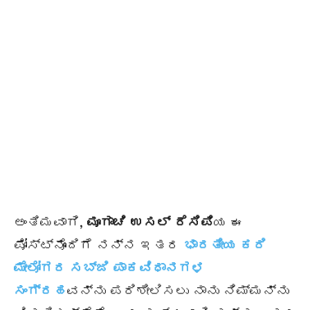
ಅಂತಿಮವಾಗಿ,
ಮೂಗಾಚಿ
ಉಸಲ್
ರೆಸಿಪಿ
ಯ ಈ
ಪೋಸ್ಟ್‌ನೊಂದಿಗೆ ನನ್ನ ಇತರ
ಭಾರತೀಯ ಕರಿ
ಮೇಲೋಗರ ಸಬ್ಜಿ ಪಾಕವಿಧಾನಗಳ
ಸಂಗ್ರಹ
ವನ್ನು ಪರಿಶೀಲಿಸಲು ನಾನು ನಿಮ್ಮನ್ನು