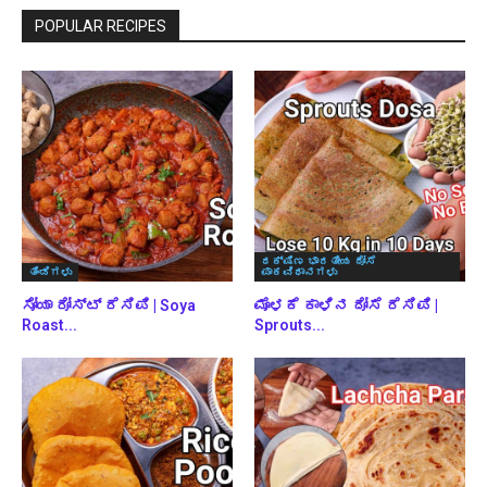
POPULAR RECIPES
ದಕ್ಷಿಣ ಭಾರತೀಯ ದೋಸೆ
ತಿಂಡಿಗಳು
ಪಾಕವಿಧಾನಗಳು
ಸೋಯಾ ರೋಸ್ಟ್ ರೆಸಿಪಿ | Soya
ಮೊಳಕೆ ಕಾಳಿನ ದೋಸೆ ರೆಸಿಪಿ |
Roast...
Sprouts...