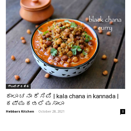
ಗ್ಲುಟೆನ್ ರಹಿತ
ಕಾಲಾ ಚನಾ ರೆಸಿಪಿ | kala chana in kannada |
ಕಪ್ಪು ಕಡಲೆ ಮಸಾಲಾ
Hebbars Kitchen
-
October 28, 2021
0