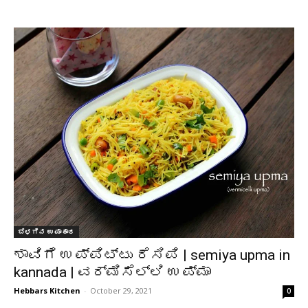
ಬೆಳಗಿನ ಉಪಾಹಾರ
ಶಾವಿಗೆ ಉಪ್ಪಿಟ್ಟು ರೆಸಿಪಿ | semiya upma in
kannada | ವರ್ಮಿಸೆಲ್ಲಿ ಉಪ್ಮಾ
Hebbars Kitchen
-
October 29, 2021
0