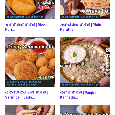
ಅಂತಾರಾಷ್ಟ್ರೀಯ ಪಾಕವಿಧಾನಗಳು
ಅಂತಾರಾಷ್ಟ್ರೀಯ ಪಾಕವಿಧಾನಗಳು
ಅಕ್ಕಿ ಪೂರಿ ರೆಸಿಪಿ | Rice
ಸಾದಾ ಪರೋಟ ರೆಸಿಪಿ | Plain
Puri...
Paratha...
ಈರುಳ್ಳಿ ಇಲ್ಲದ ಬೆಳ್ಳುಳ್ಳಿ
ಇಲ್ಲದ ಪಾಕವಿಧಾನಗಳು
ಅಂತಾರಾಷ್ಟ್ರೀಯ ಪಾಕವಿಧಾನಗಳು
ವರ್ಮಿಸೆಲ್ಲಿ ವಡೆ ರೆಸಿಪಿ |
ಪಂಜಿರಿ ರೆಸಿಪಿ | Panjiri In
Vermicelli Vada...
Kannada...