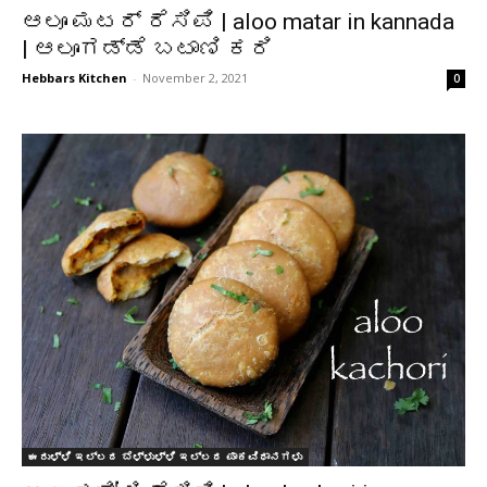
ಆಲೂ ಮಟರ್ ರೆಸಿಪಿ | aloo matar in kannada
| ಆಲೂಗಡ್ಡೆ ಬಟಾಣಿ ಕರಿ
Hebbars Kitchen
-
November 2, 2021
0
ಈರುಳ್ಳಿ ಇಲ್ಲದ ಬೆಳ್ಳುಳ್ಳಿ ಇಲ್ಲದ ಪಾಕವಿಧಾನಗಳು