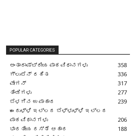
POPULAR CATEGORIES
ಅಂತಾರಾಷ್ಟ್ರೀಯ ಪಾಕವಿಧಾನಗಳು
358
ಗ್ಲುಟೆನ್ ರಹಿತ
336
ವೇಗನ್
317
ತಿಂಡಿಗಳು
277
ಬೆಳಗಿನ ಉಪಾಹಾರ
239
ಈರುಳ್ಳಿ ಇಲ್ಲದ ಬೆಳ್ಳುಳ್ಳಿ ಇಲ್ಲದ
ಪಾಕವಿಧಾನಗಳು
206
ಭಾರತೀಯ ರಸ್ತೆ ಆಹಾರ
188