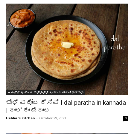
ಈರುಳ್ಳಿ ಇಲ್ಲದ ಬೆಳ್ಳುಳ್ಳಿ ಇಲ್ಲದ ಪಾಕವಿಧಾನಗಳು
ಬೇಳೆ ಪರೋಟ ರೆಸಿಪಿ | dal paratha in kannada
| ದಾಲ್ ಕಾ ಪರಾಟ
Hebbars Kitchen
-
October 29, 2021
0