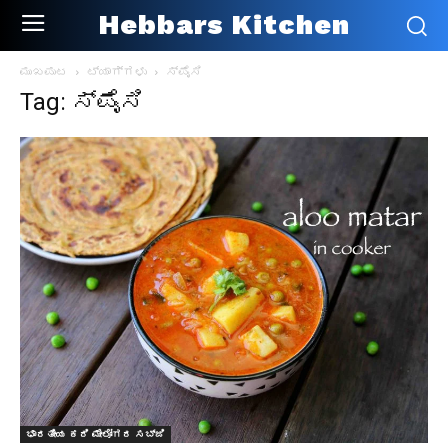
Hebbars Kitchen
ಮುಖಪುಟ
ಟ್ಯಾಗ್ಗಳು
ಸ್ಪೈಸಿ
Tag: ಸ್ಪೈಸಿ
ಭಾರತೀಯ ಕರಿ ಮೇಲೋಗರ ಸಬ್ಜಿ