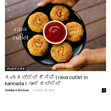
ಗ್ಲುಟೆನ್ ರಹಿತ
ರವಾ ಕಟ್ಲೆಟ್ ರೆಸಿಪಿ | rava cutlet in
kannada | ಸೂಜಿ ಕಟ್ಲೆಟ್
Hebbars Kitchen
-
October 30, 2021
0