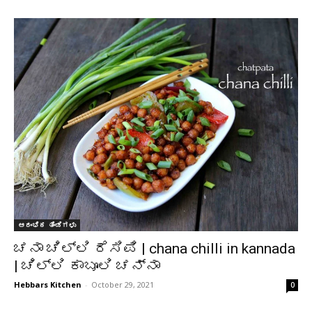
ಆರಂಭಿಕ ತಿಂಡಿಗಳು
ಚನಾ ಚಿಲ್ಲಿ ರೆಸಿಪಿ | chana chilli in kannada
| ಚಿಲ್ಲಿ ಕಾಬೂಲಿ ಚನ್ನಾ
Hebbars Kitchen
-
October 29, 2021
0