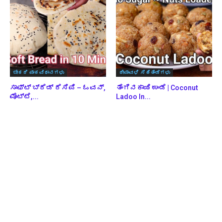
ಬೇಕರಿ ಪಾಕವಿಧಾನಗಳು
ದೀಪಾವಳಿ ಸಿಹಿತಿಂಡಿಗಳು
ಸಾಫ್ಟ್ ಬ್ರೆಡ್ ರೆಸಿಪಿ – ಓವನ್,
ತೆಂಗಿನಕಾಯಿ ಉಂಡೆ | Coconut
ಮೊಟ್ಟೆ,...
Ladoo In...