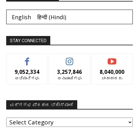
English
हिन्दी
(
Hindi
)
STAY CONNECTED
9,052,334
3,257,846
8,040,000
ಅಭಿಮಾನಿಗಳು
ಅನುಯಾಯಿಗಳು
ಚಂದಾದಾರರು
ವರ್ಗಗಳ ಪ್ರಕಾರ ಬ್ರೌಸ್ ಮಾಡಿ
ವರ್ಗಗಳ
ಪ್ರಕಾರ
ಬ್ರೌಸ್
ಮಾಡಿ