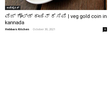
ಅಪೆಟೈಸರ್
ವೆಜ್ ಗೋಲ್ಡ್ ಕಾಯಿನ್ ರೆಸಿಪಿ | veg gold coin in
kannada
Hebbars Kitchen
-
October 30, 2021
0