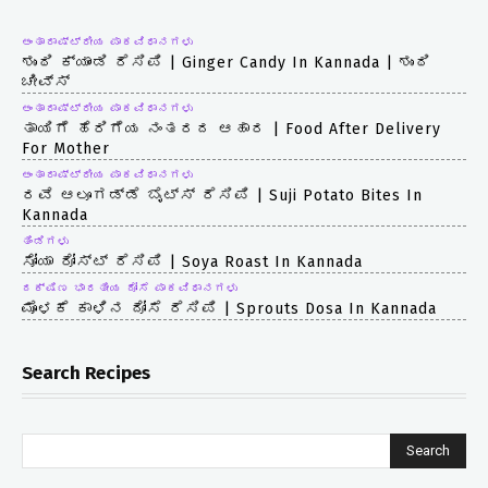
ಅಂತಾರಾಷ್ಟ್ರೀಯ ಪಾಕವಿಧಾನಗಳು
ಶುಂಠಿ ಕ್ಯಾಂಡಿ ರೆಸಿಪಿ | Ginger Candy In Kannada | ಶುಂಠಿ
ಚೀವ್ಸ್
ಅಂತಾರಾಷ್ಟ್ರೀಯ ಪಾಕವಿಧಾನಗಳು
ತಾಯಿಗೆ ಹೆರಿಗೆಯ ನಂತರದ ಆಹಾರ | Food After Delivery
For Mother
ಅಂತಾರಾಷ್ಟ್ರೀಯ ಪಾಕವಿಧಾನಗಳು
ರವೆ ಆಲೂಗಡ್ಡೆ ಬೈಟ್ಸ್ ರೆಸಿಪಿ | Suji Potato Bites In
Kannada
ತಿಂಡಿಗಳು
ಸೋಯಾ ರೋಸ್ಟ್ ರೆಸಿಪಿ | Soya Roast In Kannada
ದಕ್ಷಿಣ ಭಾರತೀಯ ದೋಸೆ ಪಾಕವಿಧಾನಗಳು
ಮೊಳಕೆ ಕಾಳಿನ ದೋಸೆ ರೆಸಿಪಿ | Sprouts Dosa In Kannada
Search Recipes
Search