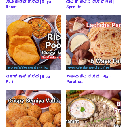
ಸೋಯಾ ರೋಸ್ಟ್ ರೆಸಿಪಿ | Soya
ಮೊಳಕೆ ಕಾಳಿನ ದೋಸೆ ರೆಸಿಪಿ |
Roast...
Sprouts...
ಅಂತಾರಾಷ್ಟ್ರೀಯ ಪಾಕವಿಧಾನಗಳು
ಅಂತಾರಾಷ್ಟ್ರೀಯ ಪಾಕವಿಧಾನಗಳು
ಅಕ್ಕಿ ಪೂರಿ ರೆಸಿಪಿ | Rice
ಸಾದಾ ಪರೋಟ ರೆಸಿಪಿ | Plain
Puri...
Paratha...