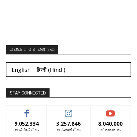
ನಮ್ಮ ಇತರ ಭಾಷೆಗಳು
English
हिन्दी
(
Hindi
)
STAY CONNECTED
9,052,334
3,257,846
8,040,000
ಅಭಿಮಾನಿಗಳು
ಅನುಯಾಯಿಗಳು
ಚಂದಾದಾರರು