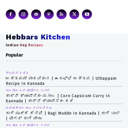
Hebbars Kitchen
Indian Veg Recipes
Popular
ಗ್ಲುಟೆನ್ ರಹಿತ
ಉತ್ತಪಮ್ ಪಾಕವಿಧಾನ | ಈರುಳ್ಳಿ ಉತ್ತಪ | Uthappam
Recipe In Kannada
ಭಾರತೀಯ ಕರಿ ಮೇಲೋಗರ ಸಬ್ಜಿ
ಕಾರ್ನ್ ಕ್ಯಾಪ್ಸಿಕಂ ಮಸಾಲ | Corn Capsicum Curry In
Kannada | ಕಾರ್ನ್ ಕ್ಯಾಪ್ಸಿಕಂ ಕರಿ
ಮಧ್ಯಾಹ್ನಾದ ಊಟ ಕಲ್ಪನೆಗಳು
ರಾಗಿ ಮುದ್ದೆ ರೆಸಿಪಿ | Ragi Mudde In Kannada | ರಾಗಿ ಬಾಲ್
| ಫಿಂಗರ್ ರಾಗಿ ಚೆಂಡು
ಭಾರತೀಯ ಕರಿ ಮೇಲೋಗರ ಸಬ್ಜಿ