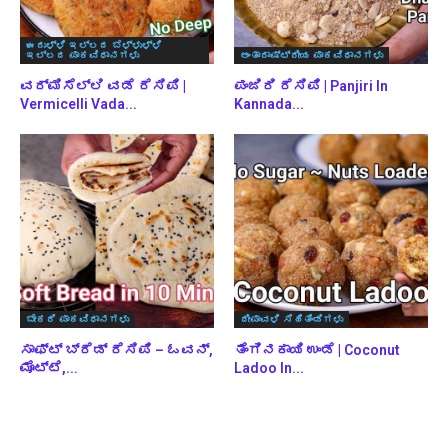
ಈರುಳ್ಳಿ ಇಲ್ಲದ ಬೆಳ್ಳುಳ್ಳಿ
ಇಲ್ಲದ ಪಾಕವಿಧಾನಗಳು
ಅಂತಾರಾಷ್ಟ್ರೀಯ ಪಾಕವಿಧಾನಗಳು
ವರ್ಮಿಸೆಲ್ಲಿ ವಡೆ ರೆಸಿಪಿ |
ಪಂಜಿರಿ ರೆಸಿಪಿ | Panjiri In
Vermicelli Vada...
Kannada...
ಬೇಕರಿ ಪಾಕವಿಧಾನಗಳು
ದೀಪಾವಳಿ ಸಿಹಿತಿಂಡಿಗಳು
ಸಾಫ್ಟ್ ಬ್ರೆಡ್ ರೆಸಿಪಿ – ಓವನ್,
ತೆಂಗಿನಕಾಯಿ ಉಂಡೆ | Coconut
ಮೊಟ್ಟೆ,...
Ladoo In...