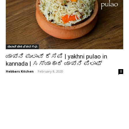
ಪುಲಾವ್ ಪಾಕವಿಧಾನಗಳು
ಯಾಖ್ನಿ ಪುಲಾವ್ ರೆಸಿಪಿ | yakhni pulao in
kannada | ಸಸ್ಯಾಹಾರಿ ಯಾಖ್ನಿ ಪಿಲಾಫ್
Hebbars Kitchen
-
February 8, 2020
0