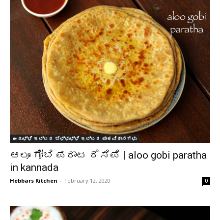
ಈರುಳ್ಳಿ ಇಲ್ಲದ ಬೆಳ್ಳುಳ್ಳಿ ಇಲ್ಲದ ಪಾಕವಿಧಾನಗಳು
ಆಲೂ ಗೋಬಿ ಪರಾಟ ರೆಸಿಪಿ | aloo gobi paratha
in kannada
Hebbars Kitchen
-
February 12, 2020
0