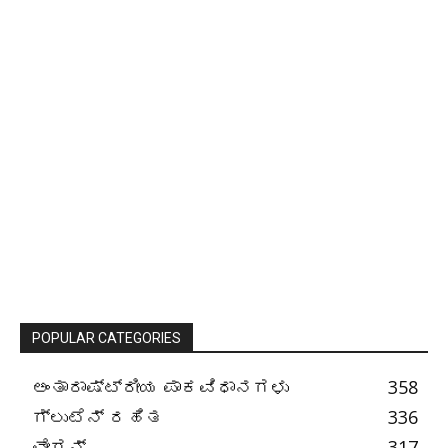
POPULAR CATEGORIES
ಅಂತಾರಾಷ್ಟ್ರೀಯ ಪಾಕವಿಧಾನಗಳು
358
ಗ್ಲುಟೆನ್ ರಹಿತ
336
ವೇಗನ್
317