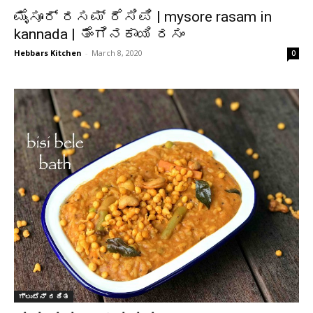
ಮೈಸೂರ್ ರಸಮ್ ರೆಸಿಪಿ | mysore rasam in
kannada | ತೆಂಗಿನಕಾಯಿ ರಸಂ
Hebbars Kitchen
-
March 8, 2020
0
ಗ್ಲುಟೆನ್ ರಹಿತ