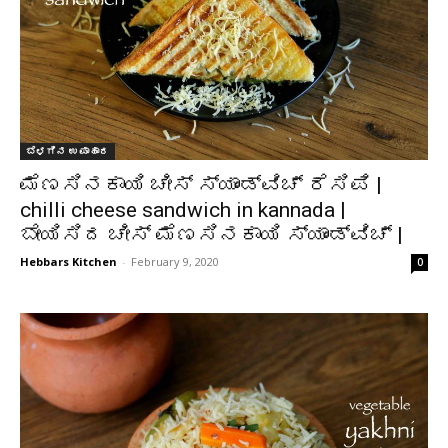
ಬೆಳಗಿನ ಉಪಾಹಾರ
ಮೆಣಸಿನಕಾಯಿ ಚೀಸ್ ಸ್ಯಾಂಡ್‌ವಿಚ್ ರೆಸಿಪಿ |
chilli cheese sandwich in kannada |
ಬೇಯಿಸಿದ ಚೀಸ್ ಮೆಣಸಿನಕಾಯಿ ಸ್ಯಾಂಡ್ವಿಚ್ |
Hebbars Kitchen
-
February 9, 2020
0