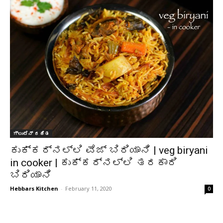
ಗ್ಲುಟೆನ್ ರಹಿತ
ಕುಕ್ಕರ್‌ನಲ್ಲಿ ವೆಜ್ ಬಿರಿಯಾನಿ | veg biryani
in cooker | ಕುಕ್ಕರ್‌ನಲ್ಲಿ ತರಕಾರಿ
ಬಿರಿಯಾನಿ
Hebbars Kitchen
-
February 11, 2020
0