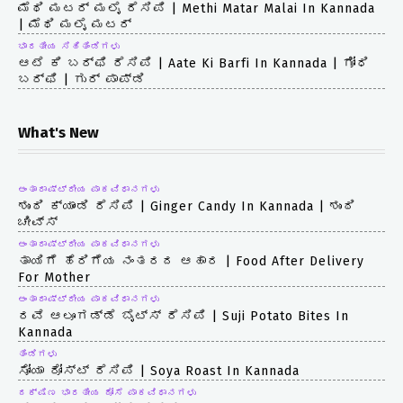
ಮೆಥಿ ಮಟರ್ ಮಲೈ ರೆಸಿಪಿ | Methi Matar Malai In Kannada
| ಮೆಥಿ ಮಲೈ ಮಟರ್
ಭಾರತೀಯ ಸಿಹಿತಿಂಡಿಗಳು
ಆಟೆ ಕಿ ಬರ್ಫಿ ರೆಸಿಪಿ | Aate Ki Barfi In Kannada | ಗೋಧಿ
ಬರ್ಫಿ | ಗುರ್ ಪಾಪ್ಡಿ
What's New
ಅಂತಾರಾಷ್ಟ್ರೀಯ ಪಾಕವಿಧಾನಗಳು
ಶುಂಠಿ ಕ್ಯಾಂಡಿ ರೆಸಿಪಿ | Ginger Candy In Kannada | ಶುಂಠಿ
ಚೀವ್ಸ್
ಅಂತಾರಾಷ್ಟ್ರೀಯ ಪಾಕವಿಧಾನಗಳು
ತಾಯಿಗೆ ಹೆರಿಗೆಯ ನಂತರದ ಆಹಾರ | Food After Delivery
For Mother
ಅಂತಾರಾಷ್ಟ್ರೀಯ ಪಾಕವಿಧಾನಗಳು
ರವೆ ಆಲೂಗಡ್ಡೆ ಬೈಟ್ಸ್ ರೆಸಿಪಿ | Suji Potato Bites In
Kannada
ತಿಂಡಿಗಳು
ಸೋಯಾ ರೋಸ್ಟ್ ರೆಸಿಪಿ | Soya Roast In Kannada
ದಕ್ಷಿಣ ಭಾರತೀಯ ದೋಸೆ ಪಾಕವಿಧಾನಗಳು