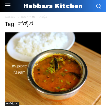
Hebbars Kitchen
ಮುಖಪುಟ
ಟ್ಯಾಗ್ಗಳು
ಸ್ಪೈಸಿ
Tag: ಸ್ಪೈಸಿ
ಅಪೆಟೈಸರ್