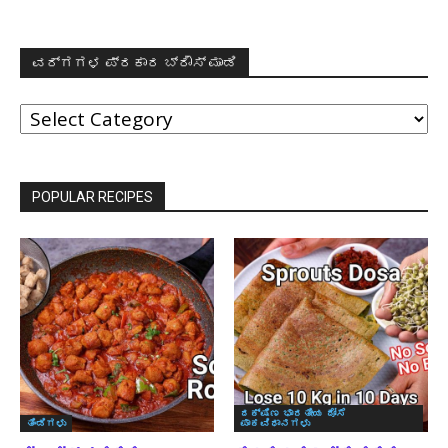
ವರ್ಗಗಳ ಪ್ರಕಾರ ಬ್ರೌಸ್ ಮಾಡಿ
ವರ್ಗಗಳ
ಪ್ರಕಾರ
ಬ್ರೌಸ್
ಮಾಡಿ
POPULAR RECIPES
ದಕ್ಷಿಣ ಭಾರತೀಯ ದೋಸೆ
ತಿಂಡಿಗಳು
ಪಾಕವಿಧಾನಗಳು