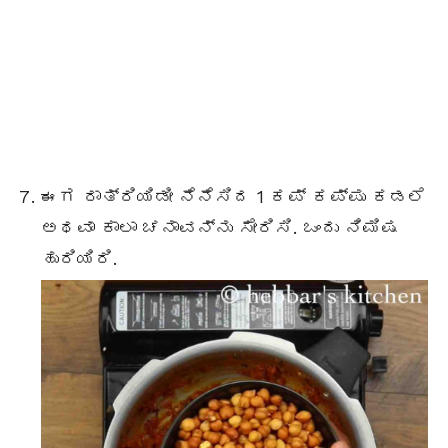
ಈಗ ರಾತ್ರಿಯಿಡೀ ನೆನೆಸಿದ 1 ಕಪ್ ಕಪ್ಪು ಕಡಲೆ
ಅಥವಾ ಕಾಲಾ ಚನಾವನ್ನು ಸೇರಿಸಿ. ಒಂದು ನಿಮಿಷ
ಹುರಿಯಿರಿ.