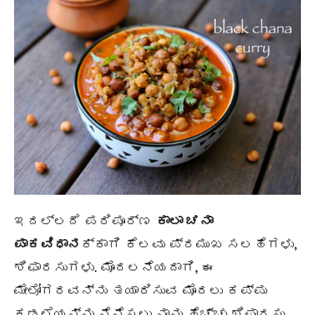
ಇದಲ್ಲದೆ ಪರಿಪೂರ್ಣ
ಕಾಲಾ ಚನಾ
ಪಾಕವಿಧಾನ
ಕ್ಕಾಗಿ ಕೆಲವು ಪ್ರಮುಖ ಸಲಹೆಗಳು,
ಶಿಫಾರಸುಗಳು. ಮೊದಲನೆಯದಾಗಿ, ಈ
ಮೇಲೋಗರವನ್ನು ತಯಾರಿಸುವ ಮೊದಲು ಕಪ್ಪು
ಕಡಲೆಯನ್ನು ನೆನೆಸಲು ನಾನು ಹೆಚ್ಚು ಶಿಫಾರಸು