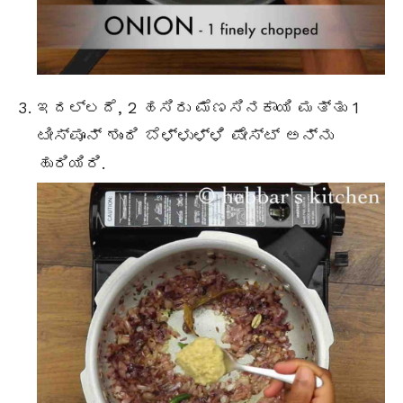
ಇದಲ್ಲದೆ, 2 ಹಸಿರು ಮೆಣಸಿನಕಾಯಿ ಮತ್ತು 1
ಟೀಸ್ಪೂನ್ ಶುಂಠಿ ಬೆಳ್ಳುಳ್ಳಿ ಪೇಸ್ಟ್ ಅನ್ನು
ಹುರಿಯಿರಿ.