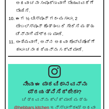
ಅಥವಾ ಚನಾ ಸಂಪೂರ್ಣವಾಗಿ ಬೇಯುವವರೆಗೆ
ಬೇಯಿಸಿ.
ಈಗ ½ ಟೀಸ್ಪೂನ್ ಗರಂ ಮಸಾಲಾ, 2
ಟೇಬಲ್ಸ್ಪೂನ್ ಕೊತ್ತಂಬರಿ ಸೇರಿಸಿ ಮತ್ತು
ಚೆನ್ನಾಗಿ ಮಿಶ್ರಣ ಮಾಡಿ.
ಅಂತಿಮವಾಗಿ, ಅನ್ನ ಅಥವಾ ರೊಟ್ಟಿಯೊಂದಿಗೆ
ಕಾಲಾ ಚನಾ ಕರಿಯನ್ನು ಸರ್ವ್ ಮಾಡಿ.
ನೀವು ಈ ಪಾಕವಿಧಾನವನ್ನು
ಪ್ರಯತ್ನಿಸಿದ್ದೀರಾ?
ಚಿತ್ರವನ್ನು ಕ್ಲಿಕ್ ಮಾಡಿ ಮತ್ತು
@hebbars.kitchen
ಇನ್ಸ್ಟಾಗ್ರಾಮ್ ಅಥವಾ