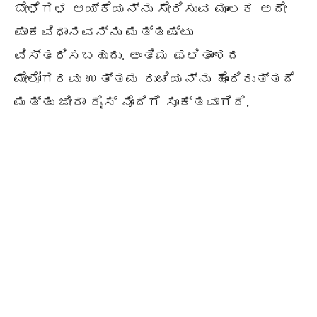
ಬೇಳೆಗಳ ಆಯ್ಕೆಯನ್ನು ಸೇರಿಸುವ ಮೂಲಕ ಅದೇ
ಪಾಕವಿಧಾನವನ್ನು ಮತ್ತಷ್ಟು
ವಿಸ್ತರಿಸಬಹುದು. ಅಂತಿಮ ಫಲಿತಾಂಶದ
ಮೇಲೋಗರವು ಉತ್ತಮ ರುಚಿಯನ್ನು ಹೊಂದಿರುತ್ತದೆ
ಮತ್ತು ಜೀರಾ ರೈಸ್ ನೊಂದಿಗೆ ಸೂಕ್ತವಾಗಿದೆ.