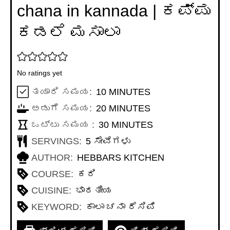
chana in kannada | ಕಪ್ಪು
ಕಡಲೆ ಮಸಾಲಾ
No ratings yet
MINUTES
ತಯಾರಿ ಸಮಯ:
10
MINUTES
MINUTES
ಅಡುಗೆ ಸಮಯ:
20
MINUTES
MINUTES
ಒಟ್ಟು ಸಮಯ :
30
MINUTES
SERVINGS:
5
ಸೇವೆಗಳು
AUTHOR:
HEBBARS KITCHEN
COURSE:
ಕರಿ
CUISINE:
ಭಾರತೀಯ
KEYWORD:
ಕಾಲಾ ಚನಾ ರೆಸಿಪಿ