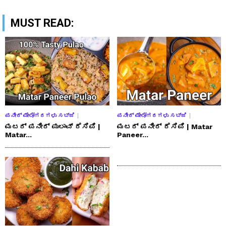
MUST READ:
ಪನೀರ್ ಮೇಲೋಗರಗಳು ಸಬ್ಜಿ
ಪನೀರ್ ಮೇಲೋಗರಗಳು ಸಬ್ಜಿ
ಮಟರ್ ಪನೀರ್ ಪುಲಾವ್ ರೆಸಿಪಿ |
ಮಟರ್ ಪನೀರ್ ರೆಸಿಪಿ | Matar
Matar...
Paneer...