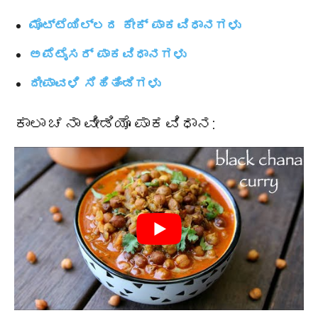
ಮೊಟ್ಟೆಯಿಲ್ಲದ ಕೇಕ್ ಪಾಕವಿಧಾನಗಳು
ಅಪೆಟೈಸರ್ ಪಾಕವಿಧಾನಗಳು
ದೀಪಾವಳಿ ಸಿಹಿತಿಂಡಿಗಳು
ಕಾಲಾ ಚನಾ ವೀಡಿಯೊ ಪಾಕವಿಧಾನ: