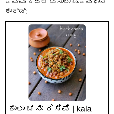
ಕಪ್ಪು ಕಡಲೆ ಮಸಾಲಾ ಪಾಕವಿಧಾನ
ಕಾರ್ಡ್:
ಕಾಲಾ ಚನಾ ರೆಸಿಪಿ | kala