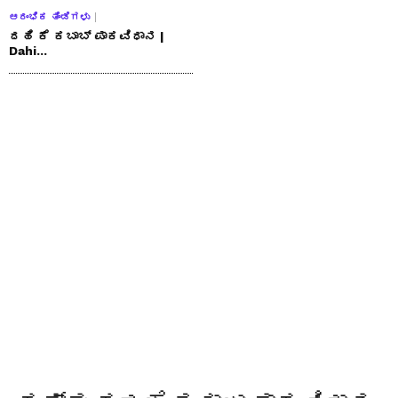
ಆರಂಭಿಕ ತಿಂಡಿಗಳು
ದಹಿ ಕೆ ಕಬಾಬ್ ಪಾಕವಿಧಾನ |
Dahi...