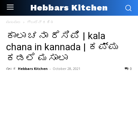
Hebbars Kitchen
ಮುಖಪುಟ
ಗ್ಲುಟೆನ್ ರಹಿತ
ಕಾಲಾ ಚನಾ ರೆಸಿಪಿ | kala
chana in kannada | ಕಪ್ಪು
ಕಡಲೆ ಮಸಾಲಾ
ಮೂಲಕ
Hebbars Kitchen
-
October 28, 2021
0