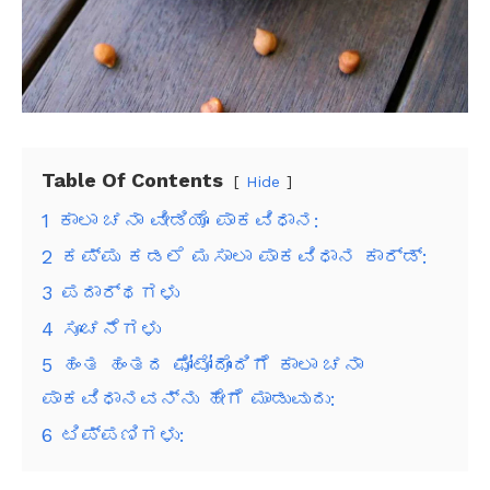
Table Of Contents
Hide
1
ಕಾಲಾ ಚನಾ ವೀಡಿಯೊ ಪಾಕವಿಧಾನ:
2
ಕಪ್ಪು ಕಡಲೆ ಮಸಾಲಾ ಪಾಕವಿಧಾನ ಕಾರ್ಡ್:
3
ಪದಾರ್ಥಗಳು
4
ಸೂಚನೆಗಳು
5
ಹಂತ ಹಂತದ ಫೋಟೋದೊಂದಿಗೆ ಕಾಲಾ ಚನಾ
ಪಾಕವಿಧಾನವನ್ನು ಹೇಗೆ ಮಾಡುವುದು:
6
ಟಿಪ್ಪಣಿಗಳು: