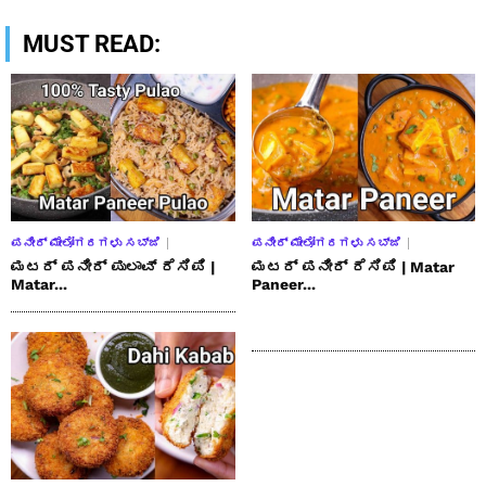
MUST READ:
ಪನೀರ್ ಮೇಲೋಗರಗಳು ಸಬ್ಜಿ
ಪನೀರ್ ಮೇಲೋಗರಗಳು ಸಬ್ಜಿ
ಮಟರ್ ಪನೀರ್ ಪುಲಾವ್ ರೆಸಿಪಿ |
ಮಟರ್ ಪನೀರ್ ರೆಸಿಪಿ | Matar
Matar...
Paneer...