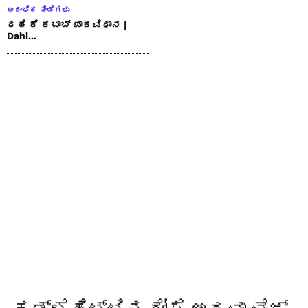
ಆರಂಭಿಕ ತಿಂಡಿಗಳು
ದಹಿ ಕೆ ಕಬಾಬ್ ಪಾಕವಿಧಾನ |
Dahi...