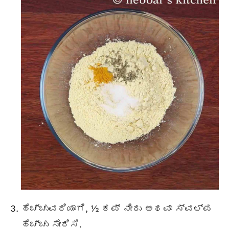
ಹೆಚ್ಚುವರಿಯಾಗಿ, ½ ಕಪ್ ನೀರು ಅಥವಾ ಸ್ವಲ್ಪ
ಹೆಚ್ಚು ಸೇರಿಸಿ.