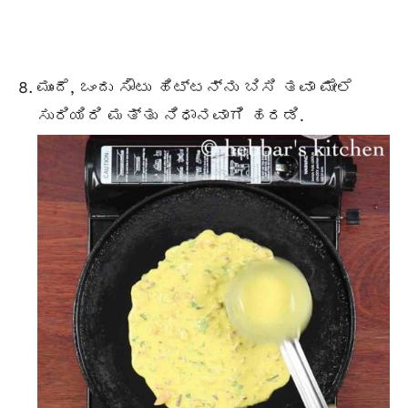
ಮುಂದೆ, ಒಂದು ಸೌಟು ಹಿಟ್ಟನ್ನು ಬಿಸಿ ತವಾ ಮೇಲೆ
ಸುರಿಯಿರಿ ಮತ್ತು ನಿಧಾನವಾಗಿ ಹರಡಿ.