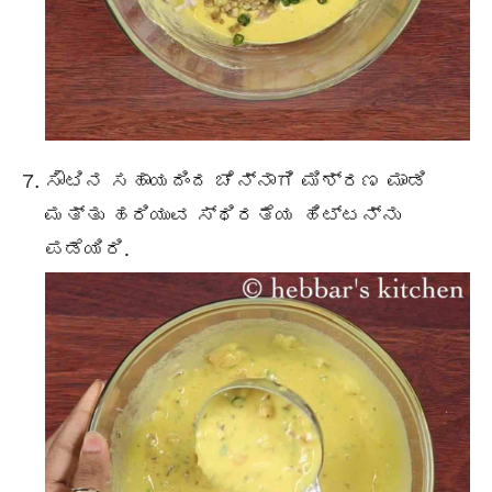
ಸೌಟಿನ ಸಹಾಯದಿಂದ ಚೆನ್ನಾಗಿ ಮಿಶ್ರಣ ಮಾಡಿ
ಮತ್ತು ಹರಿಯುವ ಸ್ಥಿರತೆಯ ಹಿಟ್ಟನ್ನು
ಪಡೆಯಿರಿ.