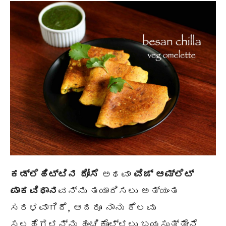
ಕಡ್ಲೆಹಿಟ್ಟಿನ ದೋಸೆ
ಅಥವಾ
ವೆಜ್ ಆಮ್ಲೆಟ್
ಪಾಕವಿಧಾನ
ವನ್ನು ತಯಾರಿಸಲು ಅತ್ಯಂತ
ಸರಳವಾಗಿದೆ, ಆದರೂ ನಾನು ಕೆಲವು
ಸಲಹೆಗಳನ್ನು ಹಂಚಿಕೊಳ್ಳಲು ಬಯಸುತ್ತೇನೆ.