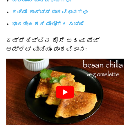
ಬಿರಿಯಾನಿ ಪಾಕವಿಧಾನಗಳು
ಕಡಿಮೆ ಕಾರ್ಬ್ಸ್ ಪಾಕವಿಧಾನಗಳು
ಭಾರತೀಯ ಕರಿ ಮೇಲೋಗರ ಸಬ್ಜಿ
ಕಡ್ಲೆಹಿಟ್ಟಿನ ದೋಸೆ ಅಥವಾ ವೆಜ್
ಆಮ್ಲೆಟ್ ವೀಡಿಯೊ ಪಾಕವಿಧಾನ: