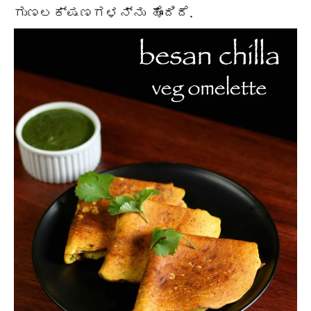
ಗುಣಲಕ್ಷಣಗಳನ್ನು ಹೊಂದಿದೆ.