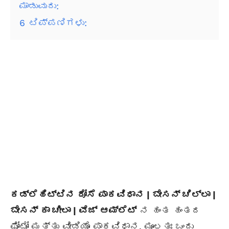
ಮಾಡುವುದು:
6
ಟಿಪ್ಪಣಿಗಳು:
ಕಡ್ಲೆಹಿಟ್ಟಿನ ದೋಸೆ ಪಾಕವಿಧಾನ | ಬೇಸನ್ ಚಿಲ್ಲಾ |
ಬೇಸನ್ ಕಾ ಚೀಲಾ | ವೆಜ್ ಆಮ್ಲೆಟ್
ನ ಹಂತ ಹಂತದ
ಫೋಟೋ ಮತ್ತು ವೀಡಿಯೊ ಪಾಕವಿಧಾನ. ಮೂಲತಃ ಒಂದು