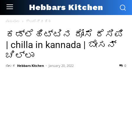
Hebbars Kitchen
ಮುಖಪುಟ
ಗ್ಲುಟೆನ್ ರಹಿತ
ಕಡ್ಲೆಹಿಟ್ಟಿನ ದೋಸೆ ರೆಸಿಪಿ
| chilla in kannada | ಬೇಸನ್
ಚಿಲ್ಲಾ
ಮೂಲಕ
Hebbars Kitchen
-
January 20, 2022
0