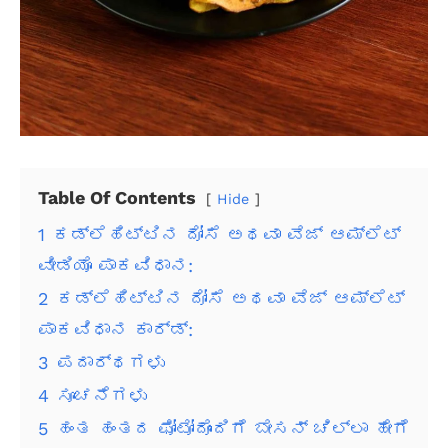
Table Of Contents
Hide
1
ಕಡ್ಲೆಹಿಟ್ಟಿನ ದೋಸೆ ಅಥವಾ ವೆಜ್ ಆಮ್ಲೆಟ್
ವೀಡಿಯೊ ಪಾಕವಿಧಾನ:
2
ಕಡ್ಲೆಹಿಟ್ಟಿನ ದೋಸೆ ಅಥವಾ ವೆಜ್ ಆಮ್ಲೆಟ್
ಪಾಕವಿಧಾನ ಕಾರ್ಡ್:
3
ಪದಾರ್ಥಗಳು
4
ಸೂಚನೆಗಳು
5
ಹಂತ ಹಂತದ ಫೋಟೋದೊಂದಿಗೆ ಬೇಸನ್ ಚಿಲ್ಲಾ ಹೇಗೆ