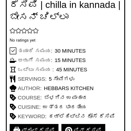
ರೆಸಿಪಿ | chilla in kannada |
ಬೇಸನ್ ಚಿಲ್ಲಾ
No ratings yet
MINUTES
ತಯಾರಿ ಸಮಯ:
30
MINUTES
MINUTES
ಅಡುಗೆ ಸಮಯ:
15
MINUTES
MINUTES
ಒಟ್ಟು ಸಮಯ :
45
MINUTES
SERVINGS:
5
ಸೇವೆಗಳು
AUTHOR:
HEBBARS KITCHEN
COURSE:
ಬೆಳಗಿನ ಉಪಾಹಾರ
CUISINE:
ಉತ್ತರ ಭಾರತೀಯ
KEYWORD:
ಕಡ್ಲೆಹಿಟ್ಟಿನ ದೋಸೆ ರೆಸಿಪಿ
ಪ್ರಿಂಟ್ ರೆಸಿಪಿ
ಪಿನ್ ರೆಸಿಪಿ