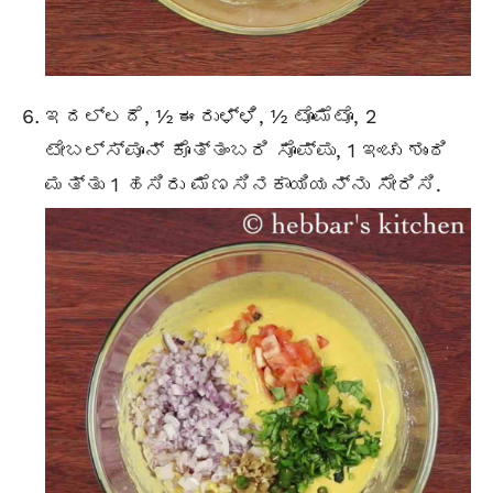
ಇದಲ್ಲದೆ, ½ ಈರುಳ್ಳಿ, ½ ಟೊಮೆಟೊ, 2
ಟೇಬಲ್ಸ್ಪೂನ್ ಕೊತ್ತಂಬರಿ ಸೊಪ್ಪು, 1 ಇಂಚು ಶುಂಠಿ
ಮತ್ತು 1 ಹಸಿರು ಮೆಣಸಿನಕಾಯಿಯನ್ನು ಸೇರಿಸಿ.