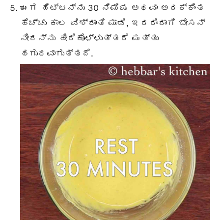
ಈಗ ಹಿಟ್ಟನ್ನು 30 ನಿಮಿಷ ಅಥವಾ ಅದಕ್ಕಿಂತ
ಹೆಚ್ಚು ಕಾಲ ವಿಶ್ರಾಂತಿ ಮಾಡಿ, ಇದರಿಂದಾಗಿ ಬೇಸನ್
ನೀರನ್ನು ಹೀರಿಕೊಳ್ಳುತ್ತದೆ ಮತ್ತು
ಹಗುರವಾಗುತ್ತದೆ.