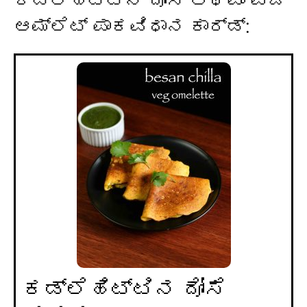
ಕಡ್ಲೆಹಿಟ್ಟಿನ ದೋಸೆ ಅಥವಾ ವೆಜ್
ಆಮ್ಲೆಟ್ ಪಾಕವಿಧಾನ ಕಾರ್ಡ್:
ಕಡ್ಲೆಹಿಟ್ಟಿನ ದೋಸೆ