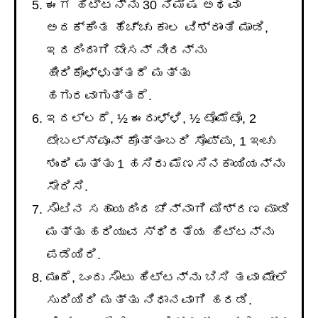
ಈಗ ಹಿಟ್ಟನ್ನು 30 ನಿಮಿಷ ಅಥವಾ
ಅದಕ್ಕಿಂತ ಹೆಚ್ಚು ಕಾಲ ವಿಶ್ರಾಂತಿ ಮಾಡಿ,
ಇದರಿಂದಾಗಿ ಬೇಸನ್ ನೀರನ್ನು
ಹೀರಿಕೊಳ್ಳುತ್ತದೆ ಮತ್ತು
ಹಗುರವಾಗುತ್ತದೆ.
ಇದಲ್ಲದೆ, ½ ಈರುಳ್ಳಿ, ½ ಟೊಮೆಟೊ, 2
ಟೇಬಲ್ಸ್ಪೂನ್ ಕೊತ್ತಂಬರಿ ಸೊಪ್ಪು, 1 ಇಂಚು
ಶುಂಠಿ ಮತ್ತು 1 ಹಸಿರು ಮೆಣಸಿನಕಾಯಿಯನ್ನು
ಸೇರಿಸಿ.
ಸೌಟಿನ ಸಹಾಯದಿಂದ ಚೆನ್ನಾಗಿ ಮಿಶ್ರಣ ಮಾಡಿ
ಮತ್ತು ಹರಿಯುವ ಸ್ಥಿರತೆಯ ಹಿಟ್ಟನ್ನು
ಪಡೆಯಿರಿ.
ಮುಂದೆ, ಒಂದು ಸೌಟು ಹಿಟ್ಟನ್ನು ಬಿಸಿ ತವಾ ಮೇಲೆ
ಸುರಿಯಿರಿ ಮತ್ತು ನಿಧಾನವಾಗಿ ಹರಡಿ.