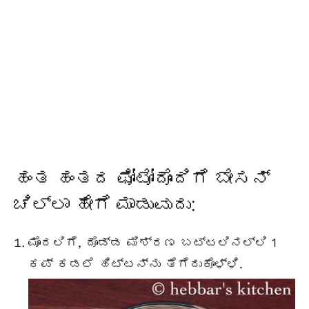
ಹಂತ ಹಂತದ ಫೋಟೋದೊಂದಿಗೆ ಬೇಸನ್
ಚಿಲ್ಲಾ ಹೇಗೆ ಮಾಡುವುದು:
ಮೊದಲಿಗೆ, ದೊಡ್ಡ ಮಿಶ್ರಣ ಬಟ್ಟಲಿನಲ್ಲಿ 1
ಕಪ್ ಕಡಲೆ ಹಿಟ್ಟನ್ನು ತೆಗೆದುಕೊಳ್ಳಿ.