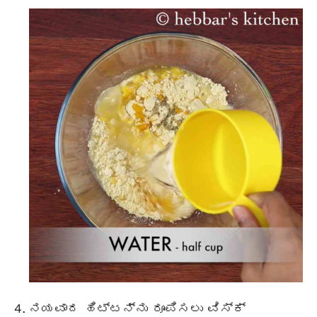
ನಯವಾದ ಹಿಟ್ಟನ್ನು ರೂಪಿಸಲು ವಿಸ್ಕ್