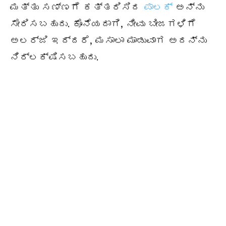
ಮತ್ತು ಸಣ್ಣಗೆ ಕತ್ತರಿಸಿದ
ಪಾಲಕ್
ಅನ್ನು
ಸೇರಿಸಬಹುದು. ಕೊನೆಯದಾಗಿ, ನೀವು ಬೀಜಗಳಿಗೆ
ಅಲರ್ಜಿ ಇದ್ದರೆ, ಮಸಾಲಾ ಮಾಡುವಾಗ ಅದನ್ನು
ನಿರ್ಲಕ್ಷಿಸಬಹುದು.