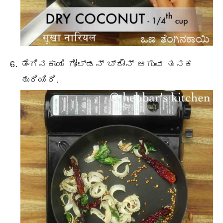
ತೆಂಗಿನಕಾಯಿ ಗೋಲ್ಡನ್ ಬ್ರೌನ್ ಆಗುವ ತನಕ
ಹುರಿಯಿರಿ.