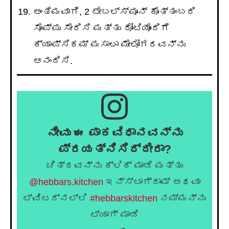
ಅಂತಿಮವಾಗಿ, 2 ಟೇಬಲ್ಸ್ಪೂನ್ ಕೊತ್ತಂಬರಿ
ಸೊಪ್ಪು ಸೇರಿಸಿ ಮತ್ತು ರೋಟಿಯೊಂದಿಗೆ
ಕ್ಯಾಪ್ಸಿಕಮ್ ಮಸಾಲಾ ಮೇಲೋಗರವನ್ನು
ಆನಂದಿಸಿ.
ನೀವು ಈ ಪಾಕವಿಧಾನವನ್ನು
ಪ್ರಯತ್ನಿಸಿದ್ದೀರಾ?
ಚಿತ್ರವನ್ನು ಕ್ಲಿಕ್ ಮಾಡಿ ಮತ್ತು
@hebbars.kitchen
ಇನ್ಸ್ಟಾಗ್ರಾಮ್ ಅಥವಾ
ಟ್ವಿಟರ್‌ನಲ್ಲಿ
#hebbarskitchen
ನಮ್ಮನ್ನು
ಟ್ಯಾಗ್ ಮಾಡಿ