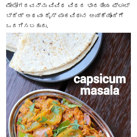
ಮೇಲೋಗರವನ್ನು ವಿವಿಧ ವಿಧದ ಭಾರತೀಯ ಫ್ಲಾಟ್
ಬ್ರೆಡ್ ಅಥವಾ ರೈಸ್ ಪಾಕವಿಧಾನ ಆಯ್ಕೆಯೊಂದಿಗೆ
ಒದಗಿಸಬಹುದು.