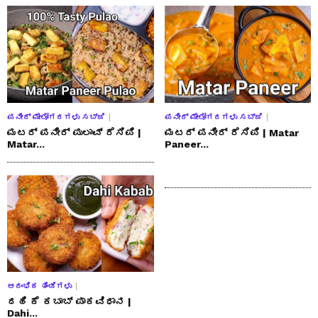
ಪನೀರ್ ಮೇಲೋಗರಗಳು ಸಬ್ಜಿ
ಪನೀರ್ ಮೇಲೋಗರಗಳು ಸಬ್ಜಿ
ಮಟರ್ ಪನೀರ್ ಪುಲಾವ್ ರೆಸಿಪಿ |
ಮಟರ್ ಪನೀರ್ ರೆಸಿಪಿ | Matar
Matar...
Paneer...
ಆರಂಭಿಕ ತಿಂಡಿಗಳು
ದಹಿ ಕೆ ಕಬಾಬ್ ಪಾಕವಿಧಾನ |
Dahi...