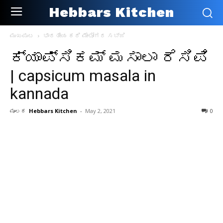
Hebbars Kitchen
ಮುಖಪುಟ
ಭಾರತೀಯ ಕರಿ ಮೇಲೋಗರ ಸಬ್ಜಿ
ಕ್ಯಾಪ್ಸಿಕಮ್ ಮಸಾಲಾ ರೆಸಿಪಿ
| capsicum masala in
kannada
ಮೂಲಕ
Hebbars Kitchen
-
May 2, 2021
0