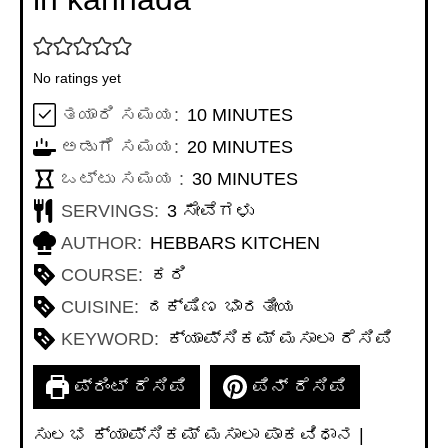
No ratings yet
MINUTES
ತಯಾರಿ ಸಮಯ:
10
MINUTES
MINUTES
ಅಡುಗೆ ಸಮಯ:
20
MINUTES
MINUTES
ಒಟ್ಟು ಸಮಯ :
30
MINUTES
SERVINGS:
3
ಸೇವೆಗಳು
AUTHOR:
HEBBARS KITCHEN
COURSE:
ಕರಿ
CUISINE:
ದಕ್ಷಿಣ ಭಾರತೀಯ
KEYWORD:
ಕ್ಯಾಪ್ಸಿಕಮ್ ಮಸಾಲಾ ರೆಸಿಪಿ
ಪ್ರಿಂಟ್ ರೆಸಿಪಿ
ಪಿನ್ ರೆಸಿಪಿ
ಸುಲಭ ಕ್ಯಾಪ್ಸಿಕಮ್ ಮಸಾಲಾ ಪಾಕವಿಧಾನ |