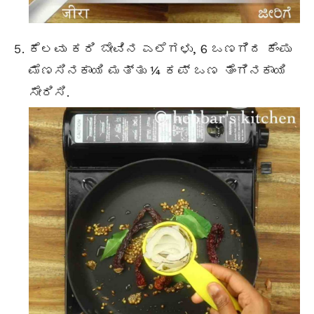
ಕೆಲವು
ಕರಿ ಬೇವಿನ
ಎಲೆಗಳು, 6 ಒಣಗಿದ ಕೆಂಪು
ಮೆಣಸಿನಕಾಯಿ ಮತ್ತು ¼ ಕಪ್ ಒಣ ತೆಂಗಿನಕಾಯಿ
ಸೇರಿಸಿ.