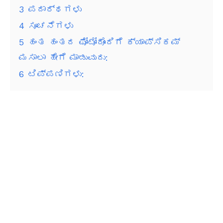
3
ಪದಾರ್ಥಗಳು
4
ಸೂಚನೆಗಳು
5
ಹಂತ ಹಂತದ ಫೋಟೋದೊಂದಿಗೆ ಕ್ಯಾಪ್ಸಿಕಮ್
ಮಸಾಲಾ ಹೇಗೆ ಮಾಡುವುದು:
6
ಟಿಪ್ಪಣಿಗಳು: