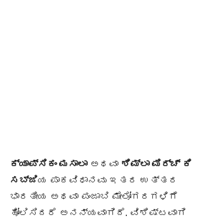
ಕ್ಯಾಪ್ಸಿಕಂ ಮಸಾಲಾ
ಅಥವಾ
ಶಿಮ್ಲಾ ಮಿರ್ಚ್ ಕಿ
ಸಬ್ಜಿ
ಯ ಪಾಕವಿಧಾನವು ಇತರ ಉತ್ತರ
ಭಾರತೀಯ ಅಥವಾ ಪಂಜಾಬಿ ಮೇಲೋಗರಗಳಿಗೆ
ಹೋಲಿಸಿದರೆ ಅನನ್ಯವಾಗಿದೆ. ವಿಶಿಷ್ಟವಾಗಿ