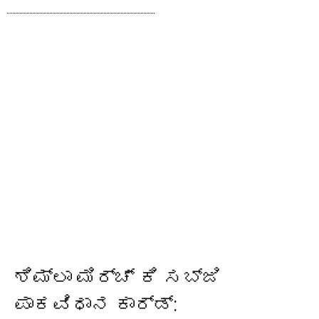
ಶಿಮ್ಲಾ ಮಿರ್ಚ್ ಕಿ ಸಬ್ಜಿ
ಪಾಕವಿಧಾನ ಕಾರ್ಡ್: