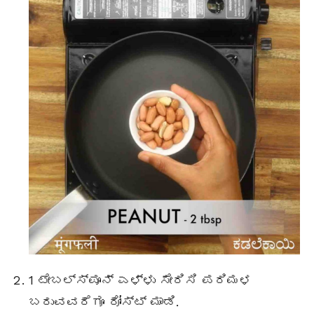
1
ಟೇಬಲ್ಸ್ಪೂನ್
ಎಳ್ಳು ಸೇರಿಸಿ ಪರಿಮಳ
ಬರುವವರೆಗೂ ರೋಸ್ಟ್ ಮಾಡಿ.