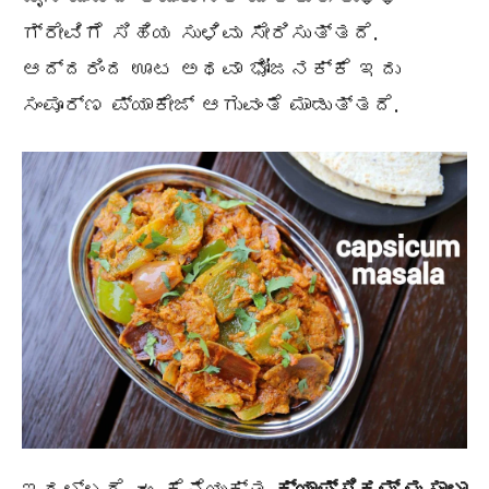
ಗ್ರೇವಿಗೆ ಸಿಹಿಯ ಸುಳಿವು ಸೇರಿಸುತ್ತದೆ.
ಆದ್ದರಿಂದ ಊಟ ಅಥವಾ ಭೋಜನಕ್ಕೆ ಇದು
ಸಂಪೂರ್ಣ ಪ್ಯಾಕೇಜ್ ಆಗುವಂತೆ ಮಾಡುತ್ತದೆ.