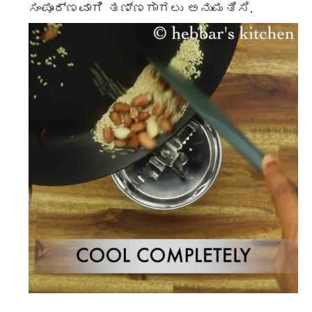
ಸಂಪೂರ್ಣವಾಗಿ ತಣ್ಣಗಾಗಲು ಅನುಮತಿಸಿ.