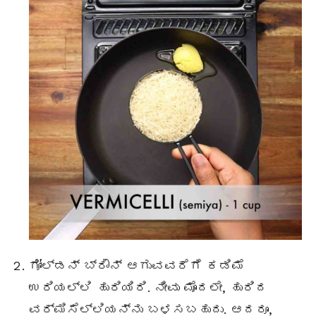
ಗೋಲ್ಡನ್ ಬ್ರೌನ್ ಆಗುವವರೆಗೆ ಕಡಿಮೆ
ಉರಿಯಲ್ಲಿ ಹುರಿಯಿರಿ. ನೀವು ಮೊದಲೇ, ಹುರಿದ
ವರ್ಮಿಸೆಲ್ಲಿಯನ್ನು ಬಳಸಬಹುದು. ಆದರೂ,