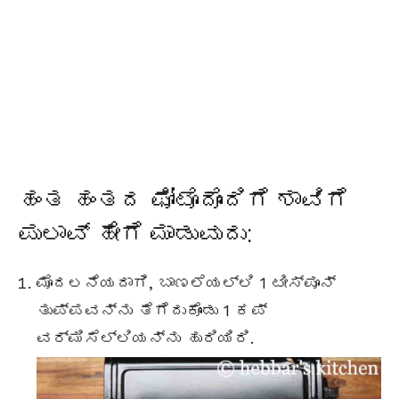
ಹಂತ ಹಂತದ ಫೋಟೊದೊಂದಿಗೆ ಶಾವಿಗೆ
ಪುಲಾವ್ ಹೇಗೆ ಮಾಡುವುದು:
ಮೊದಲನೆಯದಾಗಿ, ಬಾಣಲೆಯಲ್ಲಿ 1 ಟೀಸ್ಪೂನ್
ತುಪ್ಪವನ್ನು ತೆಗೆದುಕೊಂಡು 1 ಕಪ್
ವರ್ಮಿಸೆಲ್ಲಿಯನ್ನು ಹುರಿಯಿರಿ.