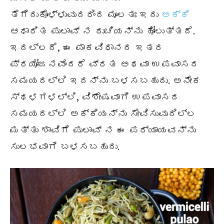
ತೆಗೆದುಕೊಳ್ಳುವುದರಿಂದ ಮೂಲತಃ ಇದು
ಅಕ್ಕಿ
ಆಧಾರಿತ ಪುಲಾವ್ ನ ರುಚಿಯನ್ನು ಹೋಲುತ್ತದೆ.
ಇದಲ್ಲದೆ, ಈ ಪಾಕವಿಧಾನದ ಇತರ
ಪ್ರಯೋಜನವೆಂದರೆ ವ್ರತ ಅಥವಾ ಉಪವಾಸದ
ಸಮಯದಲ್ಲಿ ಇದನ್ನು ಬಳಸಬಹುದು. ಅನೇಕ
ಸ್ಥಳಗಳಲ್ಲಿ, ವಿಶೇಷವಾಗಿ ಉಪವಾಸದ
ಸಮಯದಲ್ಲಿ ಅಕ್ಕಿಯನ್ನು ಸೇವಿಸುವುದಿಲ್ಲ
ಮತ್ತು ಶಾವಿಗೆ ಪುಲಾವ್ ನ ಈ ಪರ್ಯಾಯವನ್ನು
ಸುಲಭವಾಗಿ ಬಳಸಬಹುದು.