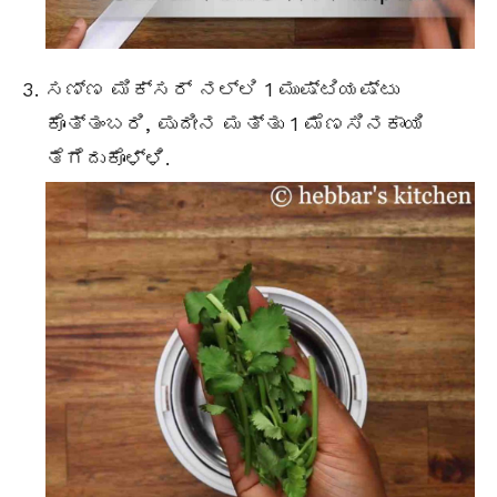
ಸಣ್ಣ ಮಿಕ್ಸರ್ ನಲ್ಲಿ 1 ಮುಷ್ಟಿಯಷ್ಟು
ಕೊತ್ತಂಬರಿ, ಪುದೀನ ಮತ್ತು 1 ಮೆಣಸಿನಕಾಯಿ
ತೆಗೆದುಕೊಳ್ಳಿ.