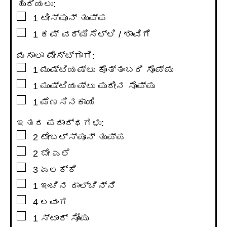
ಹುರಿಯಲು:
▢
1
ಟೀಸ್ಪೂನ್
ತುಪ್ಪ
▢
1
ಕಪ್
ವರ್ಮಿಸೆಲ್ಲಿ / ಶಾವಿಗೆ
ಮಸಾಲಾ ಪೇಸ್ಟ್ಗಾಗಿ:
▢
1
ಮುಷ್ಟಿಯಷ್ಟು ಕೊತ್ತಂಬರಿ ಸೊಪ್ಪು
▢
1
ಮುಷ್ಟಿಯಷ್ಟು ಪುದೀನ ಸೊಪ್ಪು
▢
1
ಮೆಣಸಿನಕಾಯಿ
ಇತರ ಪದಾರ್ಥಗಳು:
▢
2
ಟೇಬಲ್ಸ್ಪೂನ್
ತುಪ್ಪ
▢
2
ಬೇ ಎಲೆ
▢
3
ಏಲಕ್ಕಿ
▢
1
ಇಂಚಿನ
ದಾಲ್ಚಿನ್ನಿ
▢
4
ಲವಂಗ
▢
1
ಸ್ಟಾರ್ ಸೋಂಪು