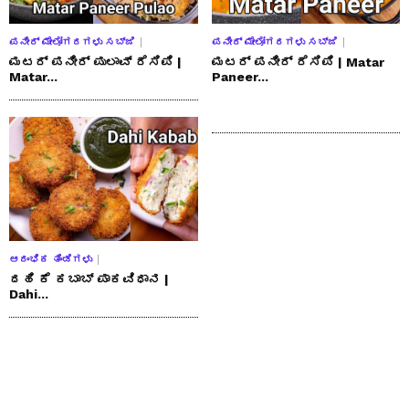
ಪನೀರ್ ಮೇಲೋಗರಗಳು ಸಬ್ಜಿ
ಪನೀರ್ ಮೇಲೋಗರಗಳು ಸಬ್ಜಿ
ಮಟರ್ ಪನೀರ್ ಪುಲಾವ್ ರೆಸಿಪಿ |
ಮಟರ್ ಪನೀರ್ ರೆಸಿಪಿ | Matar
Matar...
Paneer...
ಆರಂಭಿಕ ತಿಂಡಿಗಳು
ದಹಿ ಕೆ ಕಬಾಬ್ ಪಾಕವಿಧಾನ |
Dahi...