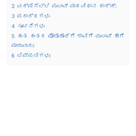
2
ವರ್ಮಿಸೆಲ್ಲಿ ಪುಲಾವ್ ಪಾಕವಿಧಾನ ಕಾರ್ಡ್:
3
ಪದಾರ್ಥಗಳು
4
ಸೂಚನೆಗಳು
5
ಹಂತ ಹಂತದ ಫೋಟೊದೊಂದಿಗೆ ಶಾವಿಗೆ ಪುಲಾವ್ ಹೇಗೆ
ಮಾಡುವುದು:
6
ಟಿಪ್ಪಣಿಗಳು: