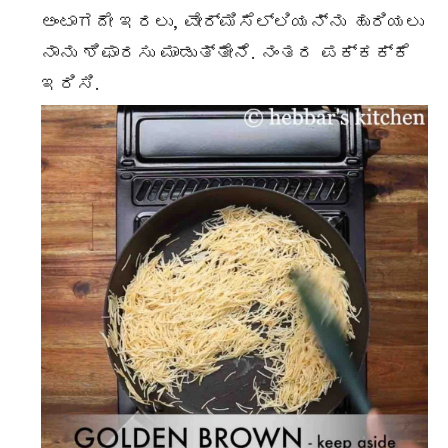
ಅಂಟಾಗದೇ ಇರಲು, ವೇರ್ಮಿಸೆಲ್ಲಿಯನ್ನು ಹುರಿಯಲು
ನಾನು ಶಿಫಾರಸು ಮಾಡುತ್ತೇನೆ. ನಂತರ ಪಕ್ಕಕ್ಕೆ
ಇರಿಸಿ.