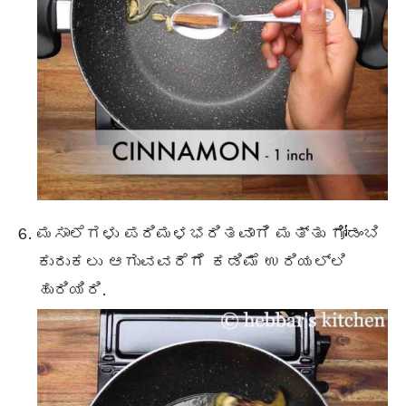
ಮಸಾಲೆಗಳು ಪರಿಮಳಭರಿತವಾಗಿ ಮತ್ತು ಗೋಡಂಬಿ
ಕುರುಕಲು ಆಗುವವರೆಗೆ ಕಡಿಮೆ ಉರಿಯಲ್ಲಿ
ಹುರಿಯಿರಿ.