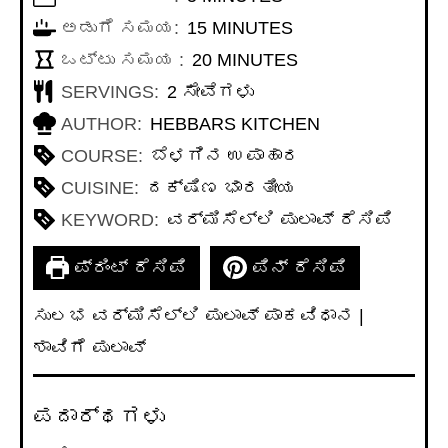
MINUTES
ಅಡುಗೆ ಸಮಯ:
15
MINUTES
MINUTES
ಒಟ್ಟು ಸಮಯ :
20
MINUTES
SERVINGS:
2
ಸೇವೆಗಳು
AUTHOR:
HEBBARS KITCHEN
COURSE:
ಬೆಳಗಿನ ಉಪಾಹಾರ
CUISINE:
ದಕ್ಷಿಣ ಭಾರತೀಯ
KEYWORD:
ವರ್ಮಿಸೆಲ್ಲಿ ಪುಲಾವ್ ರೆಸಿಪಿ
ಪ್ರಿಂಟ್ ರೆಸಿಪಿ
ಪಿನ್ ರೆಸಿಪಿ
ಸುಲಭ ವರ್ಮಿಸೆಲ್ಲಿ ಪುಲಾವ್ ಪಾಕವಿಧಾನ |
ಶಾವಿಗೆ ಪುಲಾವ್
ಪದಾರ್ಥಗಳು