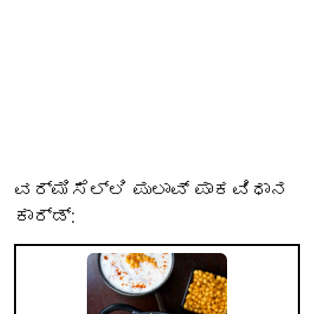
ವರ್ಮಿಸೆಲ್ಲಿ ಪುಲಾವ್ ಪಾಕವಿಧಾನ
ಕಾರ್ಡ್: