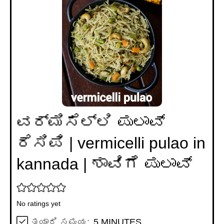
ವರ್ಮಿಸೆಲ್ಲಿ ಪುಲಾವ್
ರೆಸಿಪಿ | vermicelli pulao in
kannada | ಶಾವಿಗೆ ಪುಲಾವ್
No ratings yet
MINUTES
ತಯಾರಿ ಸಮಯ:
5
MINUTES