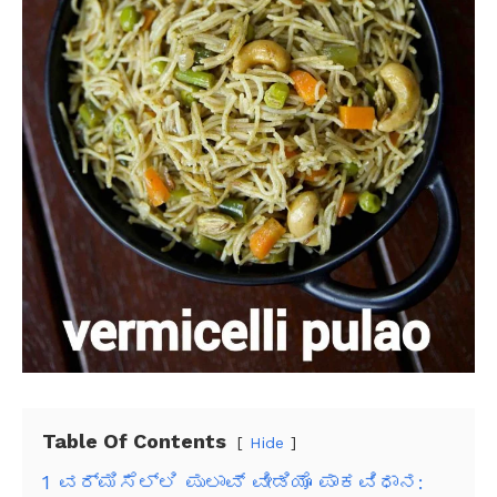
Table Of Contents
Hide
1
ವರ್ಮಿಸೆಲ್ಲಿ ಪುಲಾವ್ ವೀಡಿಯೊ ಪಾಕವಿಧಾನ: