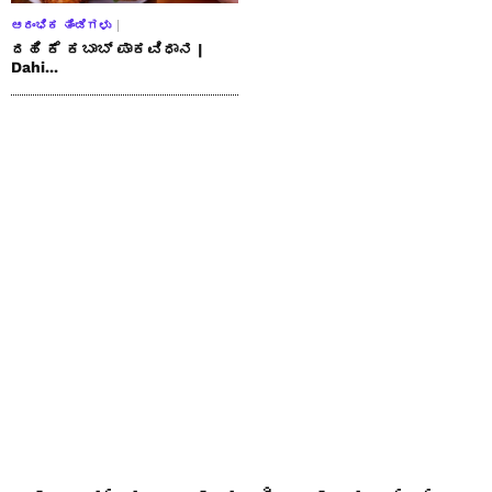
ಆರಂಭಿಕ ತಿಂಡಿಗಳು
ದಹಿ ಕೆ ಕಬಾಬ್ ಪಾಕವಿಧಾನ |
Dahi...