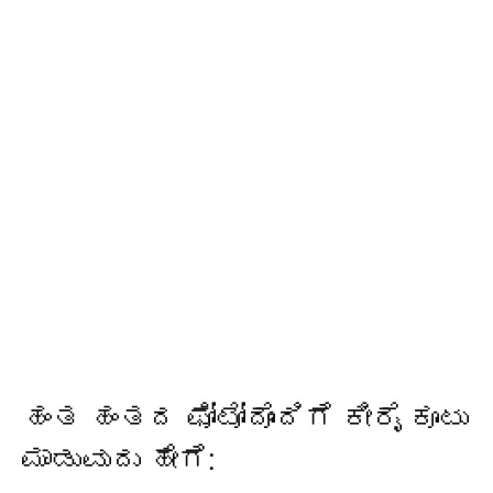
ಹಂತ ಹಂತದ ಫೋಟೋದೊಂದಿಗೆ ಕೀರೈ ಕೂಟು
ಮಾಡುವುದು ಹೇಗೆ: