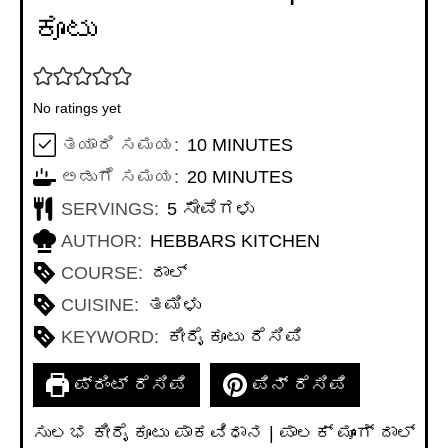
ಕೂಟು
No ratings yet
MINUTES
ತಯಾರಿ ಸಮಯ:
10
MINUTES
MINUTES
ಅಡುಗೆ ಸಮಯ:
20
MINUTES
SERVINGS:
5
ಸೇವೆಗಳು
AUTHOR:
HEBBARS KITCHEN
COURSE:
ದಾಲ್
CUISINE:
ತಮಿಳು
KEYWORD:
ಕೀರೈ ಕೂಟು ರೆಸಿಪಿ
ಪ್ರಿಂಟ್ ರೆಸಿಪಿ
ಪಿನ್ ರೆಸಿಪಿ
ಸುಲಭ ಕೀರೈ ಕೂಟು ಪಾಕವಿಧಾನ | ಪಾಲಕ್ ಮೂಂಗ್ ದಾಲ್