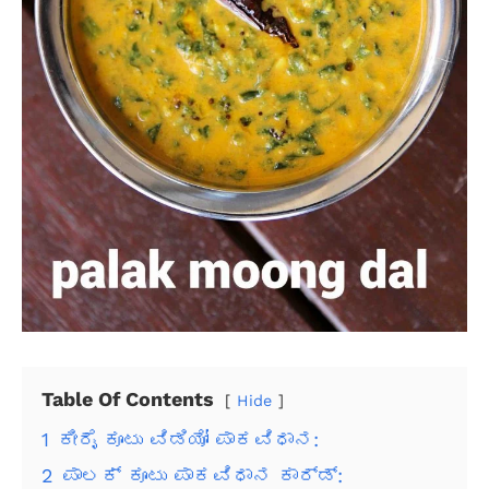
Table Of Contents
Hide
1
ಕೀರೈ ಕೂಟು ವಿಡಿಯೋ ಪಾಕವಿಧಾನ:
2
ಪಾಲಕ್ ಕೂಟು ಪಾಕವಿಧಾನ ಕಾರ್ಡ್: