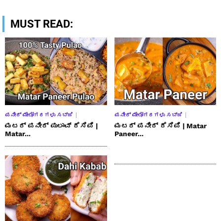
MUST READ:
ಪನೀರ್ ಮೇಲೋಗರಗಳು ಸಬ್ಜಿ
ಪನೀರ್ ಮೇಲೋಗರಗಳು ಸಬ್ಜಿ
ಮಟರ್ ಪನೀರ್ ಪುಲಾವ್ ರೆಸಿಪಿ |
ಮಟರ್ ಪನೀರ್ ರೆಸಿಪಿ | Matar
Matar...
Paneer...