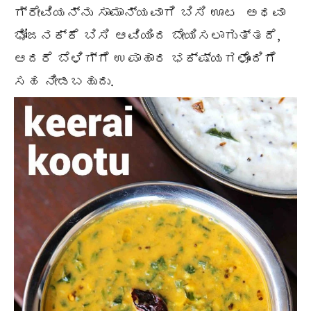
ಗ್ರೇವಿಯನ್ನು ಸಾಮಾನ್ಯವಾಗಿ ಬಿಸಿ ಊಟ ಅಥವಾ
ಭೋಜನಕ್ಕೆ ಬಿಸಿ ಆವಿಯಿಂದ ಬೇಯಿಸಲಾಗುತ್ತದೆ,
ಆದರೆ ಬೆಳಿಗ್ಗೆ ಉಪಾಹಾರ ಭಕ್ಷ್ಯಗಳೊಂದಿಗೆ
ಸಹ ನೀಡಬಹುದು.