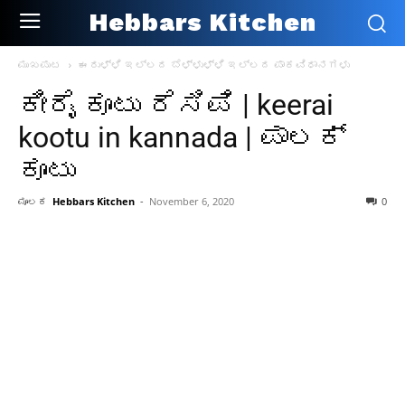
Hebbars Kitchen
ಮುಖಪುಟ
ಈರುಳ್ಳಿ ಇಲ್ಲದ ಬೆಳ್ಳುಳ್ಳಿ ಇಲ್ಲದ ಪಾಕವಿಧಾನಗಳು
ಕೀರೈ ಕೂಟು ರೆಸಿಪಿ | keerai
kootu in kannada | ಪಾಲಕ್
ಕೂಟು
ಮೂಲಕ
Hebbars Kitchen
-
November 6, 2020
0