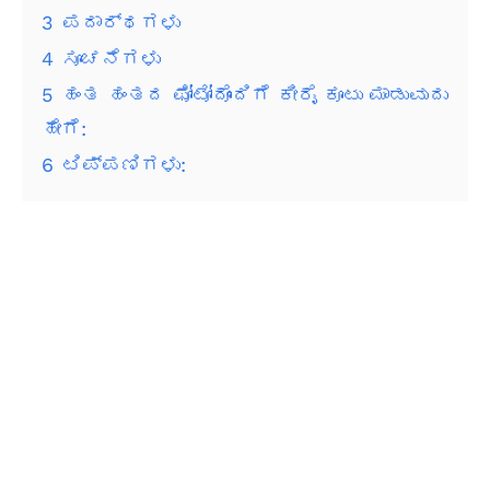
3
ಪದಾರ್ಥಗಳು
4
ಸೂಚನೆಗಳು
5
ಹಂತ ಹಂತದ ಫೋಟೋದೊಂದಿಗೆ ಕೀರೈ ಕೂಟು ಮಾಡುವುದು
ಹೇಗೆ:
6
ಟಿಪ್ಪಣಿಗಳು: