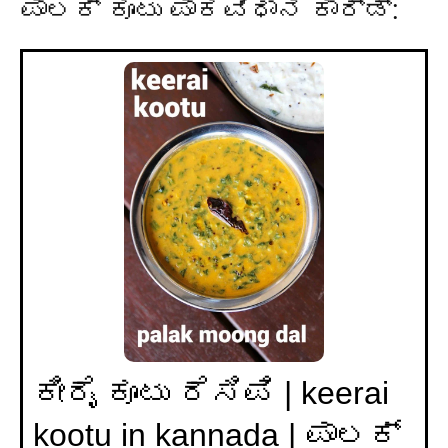
ಪಾಲಕ್ ಕೂಟು ಪಾಕವಿಧಾನ ಕಾರ್ಡ್:
ಕೀರೈ ಕೂಟು ರೆಸಿಪಿ | keerai
kootu in kannada | ಪಾಲಕ್