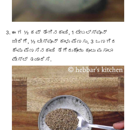
ಈಗ ½ ಕಪ್ ತೆಂಗಿನಕಾಯಿ, 1
ಟೇಬಲ್ಸ್ಪೂನ್
ಜೀರಿಗೆ, ½ ಟೀಸ್ಪೂನ್
ಕಾಳು
ಮೆಣಸು, 3 ಒಣಗಿದ
ಕೆಂಪು ಮೆಣಸಿನಕಾಯಿ ತೆಗೆದುಕೊಂಡು ಕೂಟು ಮಸಾಲಾ
ಪೇಸ್ಟ್ ತಯಾರಿಸಿ.