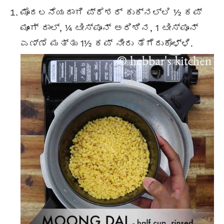
ಮೊದಲನೆಯದಾಗಿ ಪ್ರೆಶರ್ ಕುಕ್‌ನಲ್ಲಿ ½ ಕಪ್
ಮೂಂಗ್ ದಾಲ್, ¼ ಟೀಸ್ಪೂನ್ ಅರಿಶಿನ, 1 ಟೀಸ್ಪೂನ್
ಎಣ್ಣೆ ಮತ್ತು 1½ ಕಪ್ ನೀರು ತೆಗೆದುಕೊಳ್ಳಿ.