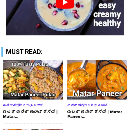
MUST READ:
ಪನೀರ್ ಮೇಲೋಗರಗಳು ಸಬ್ಜಿ
ಪನೀರ್ ಮೇಲೋಗರಗಳು ಸಬ್ಜಿ
ಮಟರ್ ಪನೀರ್ ಪುಲಾವ್ ರೆಸಿಪಿ |
ಮಟರ್ ಪನೀರ್ ರೆಸಿಪಿ | Matar
Matar...
Paneer...