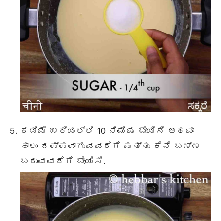
ಕಡಿಮೆ ಉರಿಯಲ್ಲಿ 10 ನಿಮಿಷ ಬೇಯಿಸಿ ಅಥವಾ
ಹಾಲು ದಪ್ಪವಾಗುವವರೆಗೆ ಮತ್ತು ಕೆನೆ ಬಣ್ಣ
ಬರುವವರೆಗೆ ಬೇಯಿಸಿ.