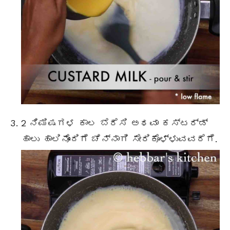
2 ನಿಮಿಷಗಳ ಕಾಲ ಬೆರೆಸಿ ಅಥವಾ ಕಸ್ಟರ್ಡ್
ಹಾಲು ಹಾಲಿನೊಂದಿಗೆ ಚೆನ್ನಾಗಿ ಸೇರಿಕೊಳ್ಳುವವರೆಗೆ.