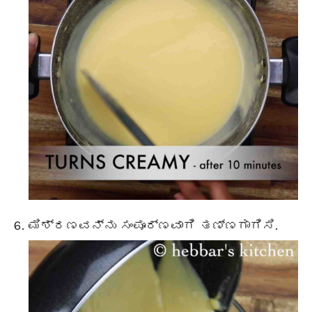
ಮಿಶ್ರಣವನ್ನು ಸಂಪೂರ್ಣವಾಗಿ ತಣ್ಣಗಾಗಿಸಿ.