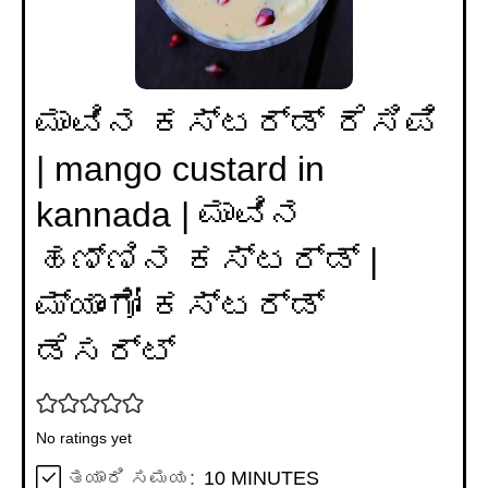
ಮಾವಿನ ಕಸ್ಟರ್ಡ್ ರೆಸಿಪಿ
| mango custard in
kannada | ಮಾವಿನ
ಹಣ್ಣಿನ ಕಸ್ಟರ್ಡ್ |
ಮ್ಯಾಂಗೋ ಕಸ್ಟರ್ಡ್
ಡೆಸರ್ಟ್
No ratings yet
MINUTES
ತಯಾರಿ ಸಮಯ:
10
MINUTES