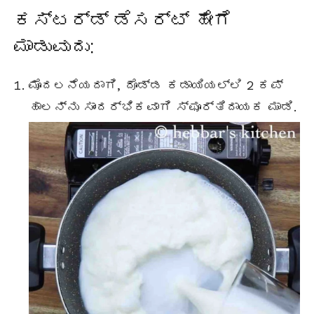
ಕಸ್ಟರ್ಡ್ ಡೆಸರ್ಟ್ ಹೇಗೆ
ಮಾಡುವುದು:
ಮೊದಲನೆಯದಾಗಿ, ದೊಡ್ಡ ಕಡಾಯಿಯಲ್ಲಿ 2 ಕಪ್
ಹಾಲನ್ನು ಸಾಂದರ್ಭಿಕವಾಗಿ ಸ್ಫೂರ್ತಿದಾಯಕ ಮಾಡಿ.