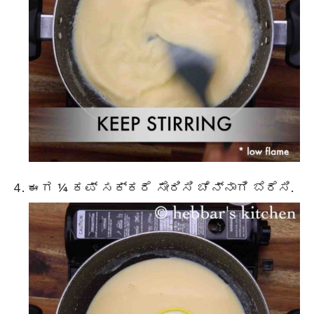
ಈಗ ¼ ಕಪ್ ಸಕ್ಕರೆ ಸೇರಿಸಿ ಚೆನ್ನಾಗಿ ಬೆರೆಸಿ.