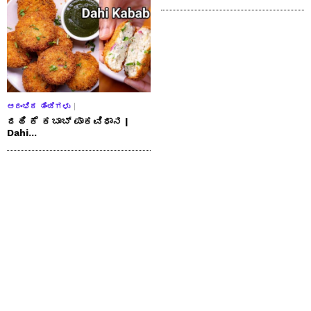
ಆರಂಭಿಕ ತಿಂಡಿಗಳು
ದಹಿ ಕೆ ಕಬಾಬ್ ಪಾಕವಿಧಾನ |
Dahi...