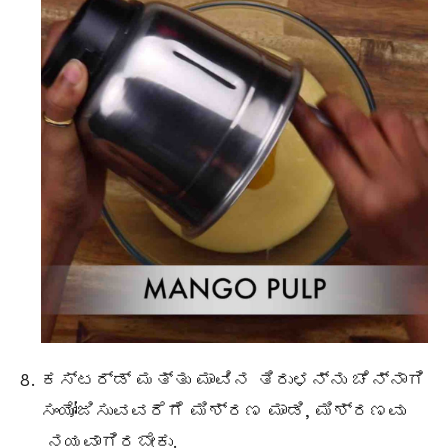
ಕಸ್ಟರ್ಡ್ ಮತ್ತು ಮಾವಿನ ತಿರುಳನ್ನು ಚೆನ್ನಾಗಿ
ಸಂಯೋಜಿಸುವವರೆಗೆ ಮಿಶ್ರಣ ಮಾಡಿ, ಮಿಶ್ರಣವು
ನಯವಾಗಿರಬೇಕು.