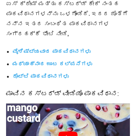
ಐಸ್ ಕ್ರೀಮ್ ಮತ್ತು ಕಸ್ಟರ್ಡ್ ಕೇಕ್ ನಂತಹ
ಪಾಕವಿಧಾನಗಳನ್ನು ಒಳಗೊಂಡಿದೆ. ಇದರ ಜೊತೆಗೆ
ನನ್ನ ಇತರ ಸಂಬಂಧಿತ ಪಾಕವಿಧಾನಗಳ
ಸಂಗ್ರಹಕ್ಕೆ ಭೇಟಿ ನೀಡಿ,
ವೈಶಿಷ್ಟ್ಯವಾದ ಪಾಕವಿಧಾನಗಳು
ಮಧ್ಯಾಹ್ನಾದ ಊಟ ಕಲ್ಪನೆಗಳು
ರೊಟ್ಟಿ ಪಾಕವಿಧಾನಗಳು
ಮಾವಿನ ಕಸ್ಟರ್ಡ್ ವೀಡಿಯೊ ಪಾಕವಿಧಾನ: