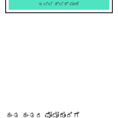
ಇಲ್ಲಿ ಕ್ಲಿಕ್ ಮಾಡಿ
ಹಂತ ಹಂತದ ಫೋಟೋದೊಂದಿಗೆ