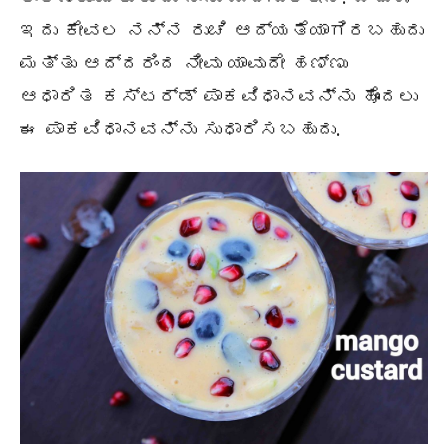
ಇದು ಕೇವಲ ನನ್ನ ರುಚಿ ಆದ್ಯತೆಯಾಗಿರಬಹುದು
ಮತ್ತು ಆದ್ದರಿಂದ ನೀವು ಯಾವುದೇ ಹಣ್ಣು
ಆಧಾರಿತ ಕಸ್ಟರ್ಡ್ ಪಾಕವಿಧಾನವನ್ನು ಹೊಂದಲು
ಈ ಪಾಕವಿಧಾನವನ್ನು ಸುಧಾರಿಸಬಹುದು.