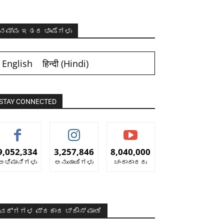
ನಮ್ಮ ಇತರ ಭಾಷೆಗಳು
English
हिन्दी
(
Hindi
)
STAY CONNECTED
9,052,334
3,257,846
8,040,000
ಅಭಿಮಾನಿಗಳು
ಅನುಯಾಯಿಗಳು
ಚಂದಾದಾರರು
ವರ್ಗಗಳ ಪ್ರಕಾರ ಬ್ರೌಸ್ ಮಾಡಿ