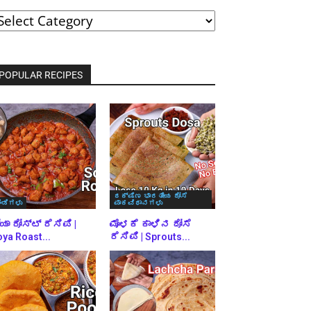
ವರ್ಗಗಳ
್ರಕಾರ
್ರೌಸ್
ಾಡಿ
POPULAR RECIPES
ದಕ್ಷಿಣ ಭಾರತೀಯ ದೋಸೆ
ಿಂಡಿಗಳು
ಪಾಕವಿಧಾನಗಳು
ಯಾ ರೋಸ್ಟ್ ರೆಸಿಪಿ |
ಮೊಳಕೆ ಕಾಳಿನ ದೋಸೆ
ya Roast...
ರೆಸಿಪಿ | Sprouts...