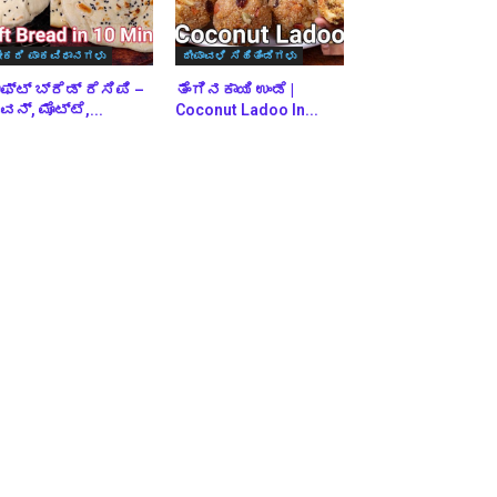
ೇಕರಿ ಪಾಕವಿಧಾನಗಳು
ದೀಪಾವಳಿ ಸಿಹಿತಿಂಡಿಗಳು
ಫ್ಟ್ ಬ್ರೆಡ್ ರೆಸಿಪಿ –
ತೆಂಗಿನಕಾಯಿ ಉಂಡೆ |
ನ್, ಮೊಟ್ಟೆ,...
Coconut Ladoo In...