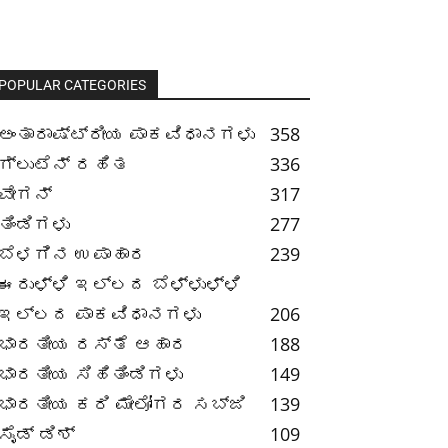
POPULAR CATEGORIES
ಅಂತಾರಾಷ್ಟ್ರೀಯ ಪಾಕವಿಧಾನಗಳು
358
ಗ್ಲುಟೆನ್ ರಹಿತ
336
ವೇಗನ್
317
ತಿಂಡಿಗಳು
277
ಬೆಳಗಿನ ಉಪಾಹಾರ
239
ಈರುಳ್ಳಿ ಇಲ್ಲದ ಬೆಳ್ಳುಳ್ಳಿ
ಇಲ್ಲದ ಪಾಕವಿಧಾನಗಳು
206
ಭಾರತೀಯ ರಸ್ತೆ ಆಹಾರ
188
ಭಾರತೀಯ ಸಿಹಿತಿಂಡಿಗಳು
149
ಭಾರತೀಯ ಕರಿ ಮೇಲೋಗರ ಸಬ್ಜಿ
139
ಸೈಡ್ ಡಿಶ್
109