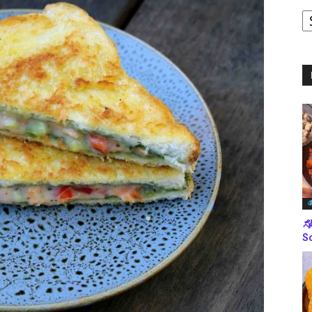
ಪ
ಬ
ಮ
ತ
ಸೋ
So