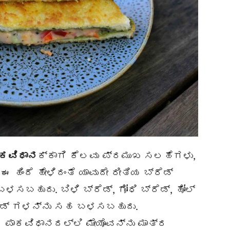
ಾಕವಿಧಾನ
ಕ್ಕಾಗಿ ಕೆಲವು ಪ್ರಮುಖ ಸಲಹೆಗಳು,
 ಹಿಂದೆ ಹೇಳಿದಂತೆ ಯಾವುದೇ ರೀತಿಯ ಬ್ರೆಡ್
ಸಬಹುದು. ಬಿಳಿ ಬ್ರೆಡ್, ಗೋಧಿ ಬ್ರೆಡ್, ಹೋಲ್
 ಬ್ರೆಡ್ ಗಳನ್ನು ಸಹ ಬಳಸಬಹುದು.
 ಈ ಪಾಕವಿಧಾನದಲ್ಲಿ ಮೇಯೊವನ್ನು ಮಾತ್ರ