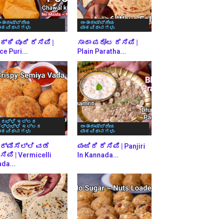
ಂತಾರಾಷ್ಟ್ರೀಯ
ಅಂತಾರಾಷ್ಟ್ರೀಯ
ಾಕವಿಧಾನಗಳು
ಪಾಕವಿಧಾನಗಳು
್ಕಿ ಪೂರಿ ರೆಸಿಪಿ |
ಸಾದಾ ಪರೋಟ ರೆಸಿಪಿ |
ce Puri...
Plain Paratha...
ರುಳ್ಳಿ ಇಲ್ಲದ
ೆಳ್ಳುಳ್ಳಿ ಇಲ್ಲದ
ಅಂತಾರಾಷ್ಟ್ರೀಯ
ಾಕವಿಧಾನಗಳು
ಪಾಕವಿಧಾನಗಳು
ರ್ಮಿಸೆಲ್ಲಿ ವಡೆ
ಪಂಜಿರಿ ರೆಸಿಪಿ | Panjiri
ಸಿಪಿ | Vermicelli
In Kannada...
da...