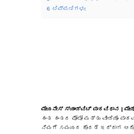
6
ಟಿಪ್ಪಣಿಗಳು:
ಮೇಯನೇಸ್ ಸ್ಯಾಂಡ್ವಿಚ್ ಪಾಕವಿಧಾನ | ಮೇಯೊ
ಹಂತ ಹಂತದ ಫೋಟೋ ಮತ್ತು ವೀಡಿಯೊ ಪಾಕವ
ನಿಮಗೆ ಸಮಯದ ಕೊರತೆ ಇದ್ದಾಗ ಆರೋ