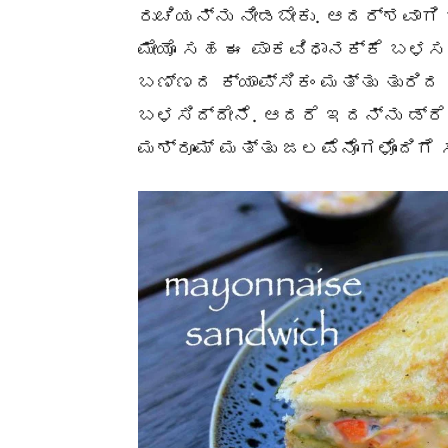
ರುಚಿಯನ್ನು ನೀಡಬೇಕು. ಆದರ್ಶವಾಗಿ ಬೆ
ಮೇಯೊ ಸಹ ಈ ಪಾಕವಿಧಾನಕ್ಕೆ ಬಳಸಬಹ
ಬಣ್ಣದ ಕ್ಯಾಪ್ಸಿಕಂ ಮತ್ತು ತುರಿದ
ಬಳಸಿದ್ದೇನೆ. ಆದರೆ ಇದನ್ನು ಡ್ರೆ
ಮಶ್ರೂಮ್ ಮತ್ತು ಜಲಪೆನೊಗಳೊಂದಿಗೆ