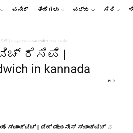
ಪನೀರ್
ತಿಂಡಿಗಳು
ಪಲ್ಯ
ಸಿಹಿ
ಶ
ೆಸಿಪಿ | mayonnaise sandwich in kannada
ಿಚ್ ರೆಸಿಪಿ |
wich in kannada
0
ೊ ಸ್ಯಾಂಡ್ವಿಚ್ | ವೆಜ್ ಮೇಯನೇಸ್ ಸ್ಯಾಂಡ್ವಿಚ್
ನ