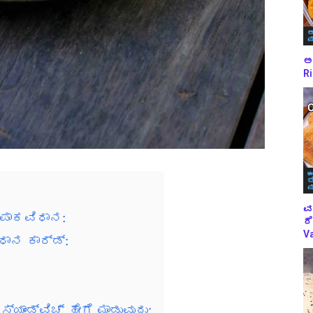
ಅ
ಪ
ಅಕ
Ri
ಈ
ಬ
ಪ
ವ
ೊ ಪಾಕವಿಧಾನ:
ರೆ
Va
ಿಧಾನ ಕಾರ್ಡ್:
್ಯಾಂಡ್ವಿಚ್ ಹೇಗೆ ಮಾಡುವುದು: