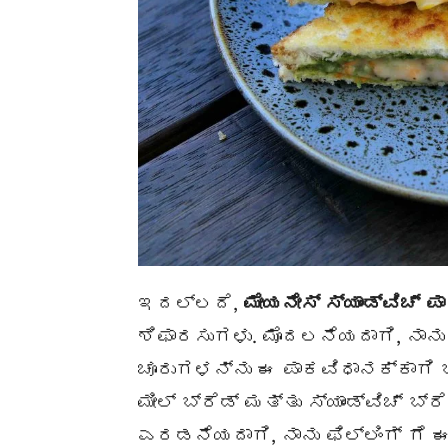
ಇದಲ್ಲದೆ,
ಮೇಯನೇಸ್ ಸ್ಯಾಂಡ್ವಿಚ್
ಪ
ಶಿಫಾರಸುಗಳು. ಮೊದಲನೆಯದಾಗಿ, ನಾನು ಈ
ಚೂರುಗಳನ್ನು ಈ ಪಾಕವಿಧಾನಕ್ಕಾಗಿ ಬಳ
ಮೀಲ್ ಬ್ರೆಡ್ ಮತ್ತು ಸ್ಯಾಂಡ್ವಿಚ್
ಎರಡನೆಯದಾಗಿ, ನಾನು ಫಿಲ್ಲಿಂಗ್ ಗೆ