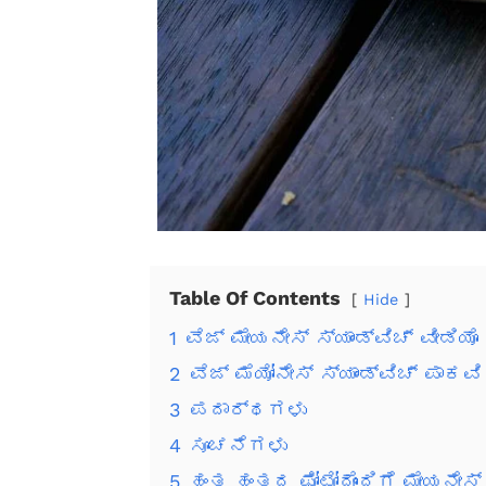
Table Of Contents
Hide
1
ವೆಜ್ ಮೇಯನೇಸ್ ಸ್ಯಾಂಡ್ವಿಚ್ ವೀಡಿಯ
2
ವೆಜ್ ಮೆಯೋನೇಸ್ ಸ್ಯಾಂಡ್ವಿಚ್ ಪಾಕವ
3
ಪದಾರ್ಥಗಳು
4
ಸೂಚನೆಗಳು
5
ಹಂತ ಹಂತದ ಫೋಟೋದೊಂದಿಗೆ ಮೇಯನೇಸ್ ಸ