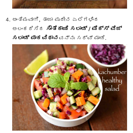
ಅಂತಿಮವಾಗಿ, ತಾಜಾ ಪುದೀನ ಎಲೆಗಳಿಂದ
ಸೌತೆಕಾಯಿ ಸಲಾಡ್ / ಮಿಕ್ಸ್ ವೆಜ್
ಅಲಂಕರಿಸಿದ
ಸಲಾಡ್ ಪಾಕವಿಧಾನ
ವನ್ನು ಸರ್ವ್ ಮಾಡಿ.