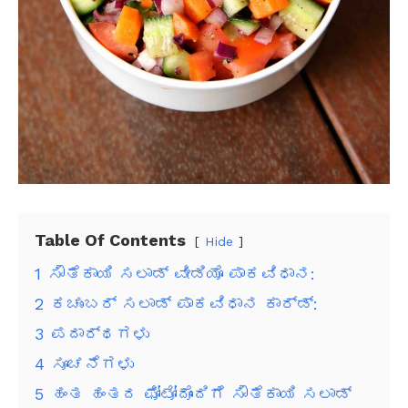
Table Of Contents
Hide
1
ಸೌತೆಕಾಯಿ ಸಲಾಡ್ ವೀಡಿಯೊ ಪಾಕವಿಧಾನ:
2
ಕಚುಂಬರ್ ಸಲಾಡ್ ಪಾಕವಿಧಾನ ಕಾರ್ಡ್:
3
ಪದಾರ್ಥಗಳು
4
ಸೂಚನೆಗಳು
5
ಹಂತ ಹಂತದ ಫೋಟೋದೊಂದಿಗೆ ಸೌತೆಕಾಯಿ ಸಲಾಡ್