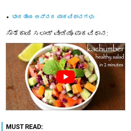
ಭಾರತೀಯ ಅನ್ನದ ಪಾಕವಿಧಾನಗಳು
ಸೌತೆಕಾಯಿ ಸಲಾಡ್ ವೀಡಿಯೊ ಪಾಕವಿಧಾನ:
MUST READ: