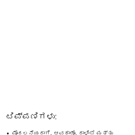
ಟಿಪ್ಪಣಿಗಳು:
ಮೊದಲನೆಯದಾಗಿ, ಆವಕಾಡೊ, ದಾಳಿಂಬೆ ಮತ್ತು