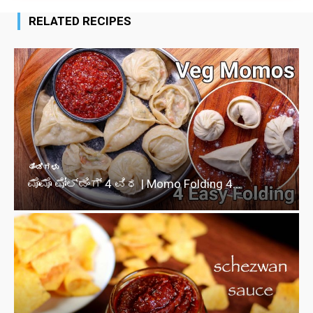
RELATED RECIPES
ತಿಂಡಿಗಳು
ಮೊಮೊ ಫೋಲ್ಡಿಂಗ್ 4 ವಿಧ | Momo Folding 4...