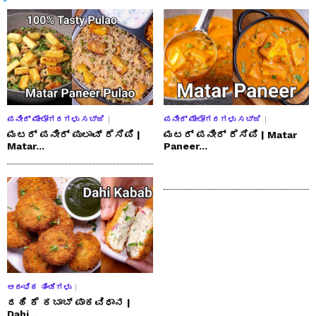
ಪನೀರ್ ಮೇಲೋಗರಗಳು ಸಬ್ಜಿ
ಪನೀರ್ ಮೇಲೋಗರಗಳು ಸಬ್ಜಿ
ಮಟರ್ ಪನೀರ್ ಪುಲಾವ್ ರೆಸಿಪಿ |
ಮಟರ್ ಪನೀರ್ ರೆಸಿಪಿ | Matar
Matar...
Paneer...
ಆರಂಭಿಕ ತಿಂಡಿಗಳು
ದಹಿ ಕೆ ಕಬಾಬ್ ಪಾಕವಿಧಾನ |
Dahi...