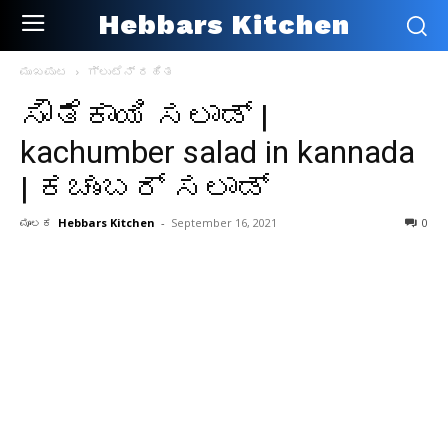
Hebbars Kitchen
ಮುಖಪುಟ
ಗ್ಲುಟೆನ್ ರಹಿತ
ಸೌತೆಕಾಯಿ ಸಲಾಡ್ |
kachumber salad in kannada
| ಕಚುಂಬರ್ ಸಲಾಡ್
ಮೂಲಕ
Hebbars Kitchen
-
September 16, 2021
0