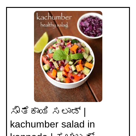
ಸೌತೆಕಾಯಿ ಸಲಾಡ್ |
kachumber salad in