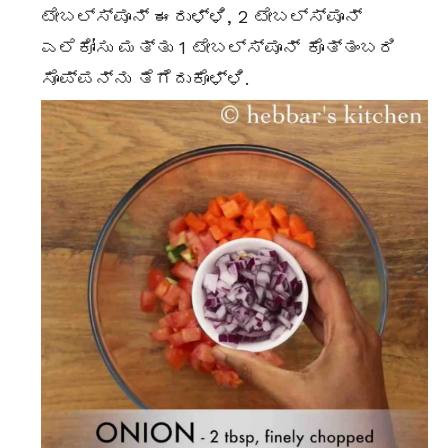
ಟೇಬಲ್ಸ್ಪೂನ್ ಈರುಳ್ಳಿ, 2 ಟೇಬಲ್ಸ್ಪೂನ್
ಎಲೆಕೋಸು ಮತ್ತು 1 ಟೇಬಲ್ಸ್ಪೂನ್ ಕೊತ್ತಂಬರಿ
ಸೊಪ್ಪನ್ನು ತೆಗೆದುಕೊಳ್ಳಿ.