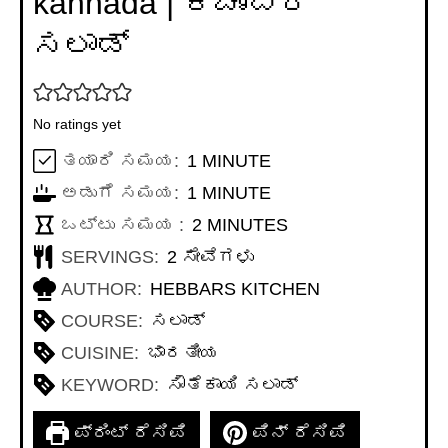
kannada | ಕಚುಂಬರ್
ಸಲಾಡ್
No ratings yet
MINUTE
ತಯಾರಿ ಸಮಯ:
1
MINUTE
MINUTE
ಅಡುಗೆ ಸಮಯ:
1
MINUTE
MINUTES
ಒಟ್ಟು ಸಮಯ :
2
MINUTES
SERVINGS:
2
ಸೇವೆಗಳು
AUTHOR:
HEBBARS KITCHEN
COURSE:
ಸಲಾಡ್
CUISINE:
ಭಾರತೀಯ
KEYWORD:
ಸೌತೆಕಾಯಿ ಸಲಾಡ್
ಪ್ರಿಂಟ್ ರೆಸಿಪಿ
ಪಿನ್ ರೆಸಿಪಿ