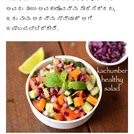
ಅವರು ತಾಜಾ ಆವಕಾಡೊವನ್ನು ಸೇರಿಸಿದ್ದರು,
ಇದು ನಾನು ಅದನ್ನು ಸ್ನ್ಯಾಕ್ ಆಗಿ
ಇಷ್ಟಪಟ್ಟಿದ್ದೇನೆ.