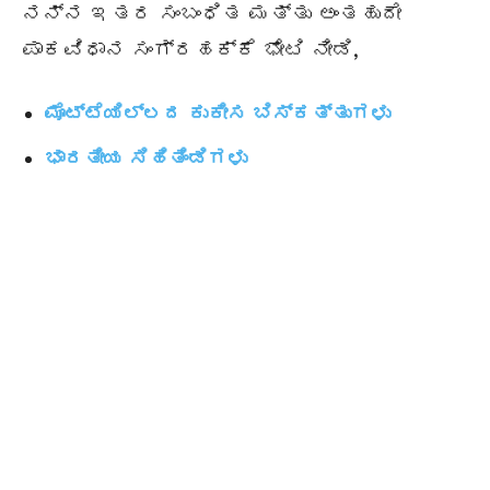
ನನ್ನ ಇತರ ಸಂಬಂಧಿತ ಮತ್ತು ಅಂತಹುದೇ
ಪಾಕವಿಧಾನ ಸಂಗ್ರಹಕ್ಕೆ ಭೇಟಿ ನೀಡಿ,
ಮೊಟ್ಟೆಯಿಲ್ಲದ ಕುಕೀಸ ಬಿಸ್ಕತ್ತುಗಳು
ಭಾರತೀಯ ಸಿಹಿತಿಂಡಿಗಳು