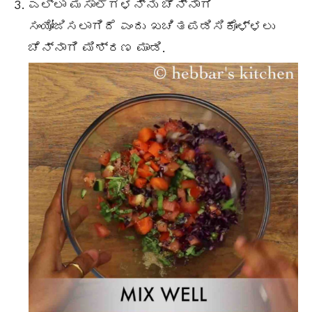
ಎಲ್ಲಾ ಮಸಾಲೆಗಳನ್ನು ಚೆನ್ನಾಗಿ
ಸಂಯೋಜಿಸಲಾಗಿದೆ ಎಂದು ಖಚಿತಪಡಿಸಿಕೊಳ್ಳಲು
ಚೆನ್ನಾಗಿ ಮಿಶ್ರಣ ಮಾಡಿ.