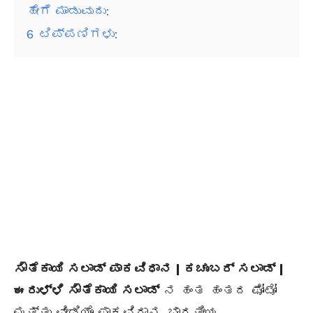
ಹೇಗೆ ಮಾಡುವುದು:
6
ಟಿಪ್ಪಣಿಗಳು:
ಸೌತೆಕಾಯಿ ಸಲಾಡ್ ಪಾಕವಿಧಾನ | ಕಚುಂಬರ್ ಸಲಾಡ್ |
ಈರುಳ್ಳಿ ಸೌತೆಕಾಯಿ ಸಲಾಡ್
ನ ಹಂತ ಹಂತದ ಫೋಟೋ
ಮತ್ತು ವೀಡಿಯೊ ಪಾಕವಿಧಾನ. ಭಾರತೀಯ