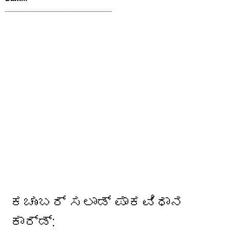
ಕಚುಂಬರ್ ಸಲಾಡ್ ಪಾಕವಿಧಾನ
ಕಾರ್ಡ್: