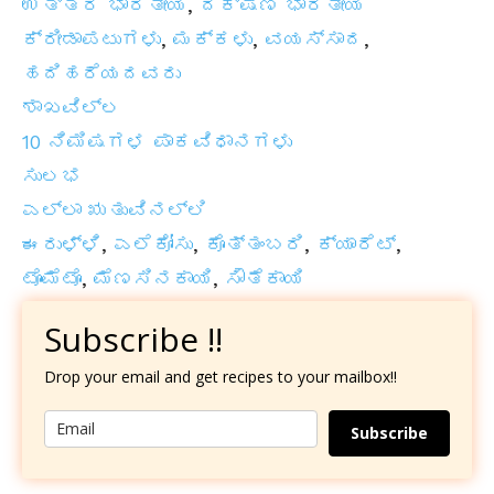
ಉತ್ತರ ಭಾರತೀಯ
,
ದಕ್ಷಿಣ ಭಾರತೀಯ
ಕ್ರೀಡಾಪಟುಗಳು
,
ಮಕ್ಕಳು
,
ವಯಸ್ಸಾದ
,
ಹದಿಹರೆಯದವರು
ಶಾಖವಿಲ್ಲ
10 ನಿಮಿಷಗಳ ಪಾಕವಿಧಾನಗಳು
ಸುಲಭ
ಎಲ್ಲಾ ಋತುವಿನಲ್ಲಿ
ಈರುಳ್ಳಿ
,
ಎಲೆಕೋಸು
,
ಕೊತ್ತಂಬರಿ
,
ಕ್ಯಾರೆಟ್
,
ಟೊಮೆಟೊ
,
ಮೆಣಸಿನಕಾಯಿ
,
ಸೌತೆಕಾಯಿ
Subscribe !!
Drop your email and get recipes to your mailbox!!
Subscribe