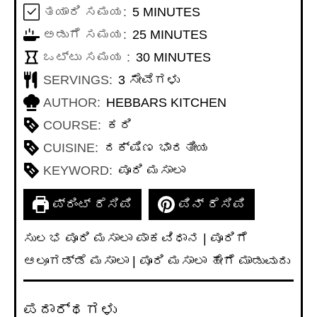
MINUTES
ತಯಾರಿ ಸಮಯ:
5
MINUTES
MINUTES
ಅಡುಗೆ ಸಮಯ:
25
MINUTES
MINUTES
ಒಟ್ಟು ಸಮಯ :
30
MINUTES
SERVINGS:
3
ಸೇವೆಗಳು
AUTHOR:
HEBBARS KITCHEN
COURSE:
ಕರಿ
CUISINE:
ದಕ್ಷಿಣ ಭಾರತೀಯ
KEYWORD:
ಪೂರಿ ಮಸಾಲಾ
ಪ್ರಿಂಟ್ ರೆಸಿಪಿ
ಪಿನ್ ರೆಸಿಪಿ
ಸುಲಭ ಪೂರಿ ಮಸಾಲಾ ಪಾಕವಿಧಾನ | ಪೂರಿಗೆ
ಆಲೂಗಡ್ಡೆ ಮಸಾಲಾ | ಪೂರಿ ಮಸಾಲಾ ಹೇಗೆ ಮಾಡುವುದು
ಪದಾರ್ಥಗಳು