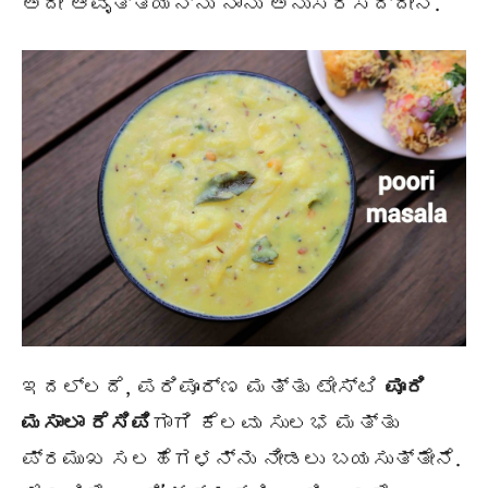
ಅದೇ ಆವೃತ್ತಿಯನ್ನು ನಾನು ಅನುಸರಿಸಿದ್ದೇನೆ.
ಇದಲ್ಲದೆ, ಪರಿಪೂರ್ಣ ಮತ್ತು ಟೇಸ್ಟಿ
ಪೂರಿ
ಮಸಾಲಾ ರೆಸಿಪಿ
ಗಾಗಿ ಕೆಲವು ಸುಲಭ ಮತ್ತು
ಪ್ರಮುಖ ಸಲಹೆಗಳನ್ನು ನೀಡಲು ಬಯಸುತ್ತೇನೆ.