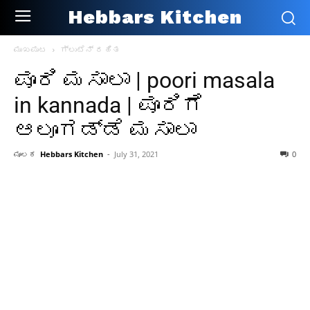
Hebbars Kitchen
ಮುಖಪುಟ
ಗ್ಲುಟೆನ್ ರಹಿತ
ಪೂರಿ ಮಸಾಲಾ | poori masala
in kannada | ಪೂರಿಗೆ
ಆಲೂಗಡ್ಡೆ ಮಸಾಲಾ
ಮೂಲಕ
Hebbars Kitchen
-
July 31, 2021
0