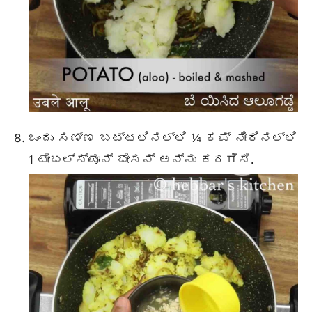
ಒಂದು ಸಣ್ಣ ಬಟ್ಟಲಿನಲ್ಲಿ
¼ ಕಪ್ ನೀರಿನಲ್ಲಿ
1 ಟೇಬಲ್ಸ್ಪೂನ್
ಬೇಸನ್ ಅನ್ನು ಕರಗಿಸಿ.