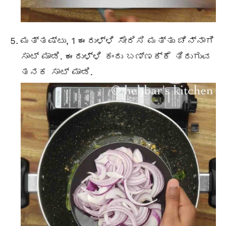
ಮತ್ತಷ್ಟು, 1 ಈರುಳ್ಳಿ ಸೇರಿಸಿ ಮತ್ತು ಚೆನ್ನಾಗಿ
ಸಾಟ್ ಮಾಡಿ. ಈರುಳ್ಳಿ ಕಂದು ಬಣ್ಣಕ್ಕೆ ತಿರುಗುವ
ತನಕ ಸಾಟ್ ಮಾಡಿ.