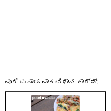
ಪೂರಿ ಮಸಾಲಾ ಪಾಕವಿಧಾನ ಕಾರ್ಡ್: