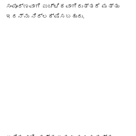
ಸಂಪೂರ್ಣವಾಗಿ ಐಚ್ಛಿಕವಾಗಿರುತ್ತದೆ ಮತ್ತು
ಇದನ್ನು ನಿರ್ಲಕ್ಷಿಸಬಹುದು.