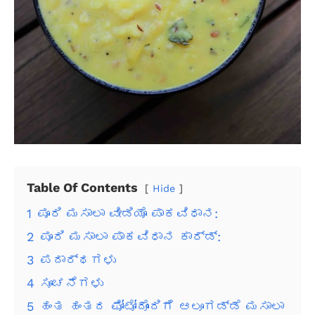
Table Of Contents
Hide
1
ಪೂರಿ ಮಸಾಲಾ ವೀಡಿಯೊ ಪಾಕವಿಧಾನ:
2
ಪೂರಿ ಮಸಾಲಾ ಪಾಕವಿಧಾನ ಕಾರ್ಡ್:
3
ಪದಾರ್ಥಗಳು
4
ಸೂಚನೆಗಳು
5
ಹಂತ ಹಂತದ ಫೋಟೋದೊಂದಿಗೆ ಆಲೂಗಡ್ಡೆ ಮಸಾಲಾ