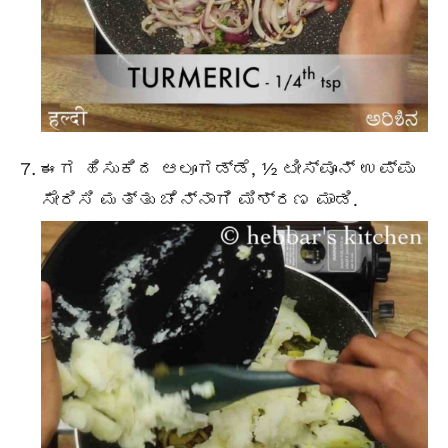
ಈಗ ಹಿಸುಕಿದ ಆಲೂಗಡ್ಡೆ, ½ ಟೀಸ್ಪೂನ್ ಉಪ್ಪು
ಸೇರಿಸಿ ಮತ್ತು ಚೆನ್ನಾಗಿ ಮಿಶ್ರಣ ಮಾಡಿ.