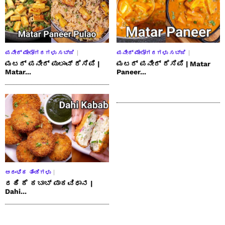
ಪನೀರ್ ಮೇಲೋಗರಗಳು ಸಬ್ಜಿ
ಪನೀರ್ ಮೇಲೋಗರಗಳು ಸಬ್ಜಿ
ಮಟರ್ ಪನೀರ್ ಪುಲಾವ್ ರೆಸಿಪಿ |
ಮಟರ್ ಪನೀರ್ ರೆಸಿಪಿ | Matar
Matar...
Paneer...
ಆರಂಭಿಕ ತಿಂಡಿಗಳು
ದಹಿ ಕೆ ಕಬಾಬ್ ಪಾಕವಿಧಾನ |
Dahi...