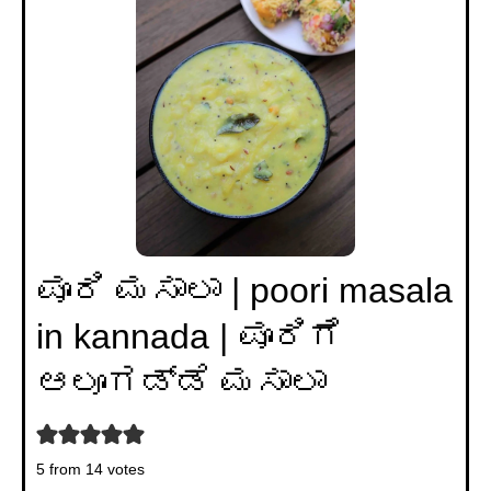
ಪೂರಿ ಮಸಾಲಾ | poori masala
in kannada | ಪೂರಿಗೆ
ಆಲೂಗಡ್ಡೆ ಮಸಾಲಾ
5
from
14
votes