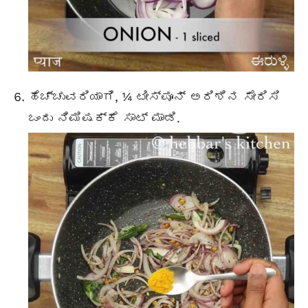
ಹೆಚ್ಚುವರಿಯಾಗಿ, ¼ ಟೀಸ್ಪೂನ್ ಅರಿಶಿನ ಸೇರಿಸಿ
ಒಂದು ನಿಮಿಷಕ್ಕೆ ಸಾಟ್ ಮಾಡಿ.