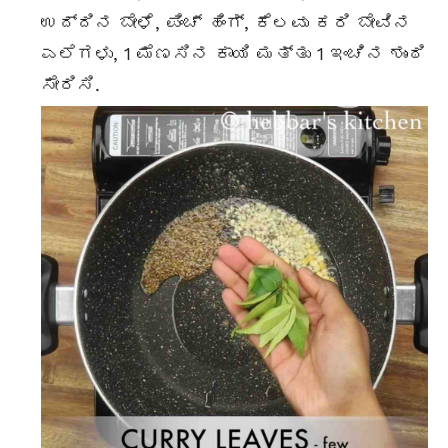
ಉದ್ದಿನ ಬೇಳೆ, ಪಿಂಚ್ ಹಿಂಗ್, ಕೆಲವು
ಕರಿ ಬೇವಿನ
ಎಲೆಗಳು, 1
ಮೆಣಸಿನ ಕಾಯಿ
ಮತ್ತು 1 ಇಂಚಿನ ಶುಂಠಿ
ಸೇರಿಸಿ.