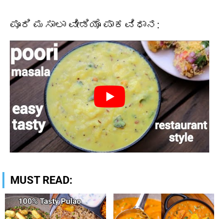
ಪೂರಿ ಮಸಾಲಾ ವೀಡಿಯೊ ಪಾಕವಿಧಾನ:
MUST READ: