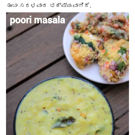
ತುಂಬಾ ಸರಳವಾದ ಭಕ್ಷ್ಯವಾಗಿದೆ.