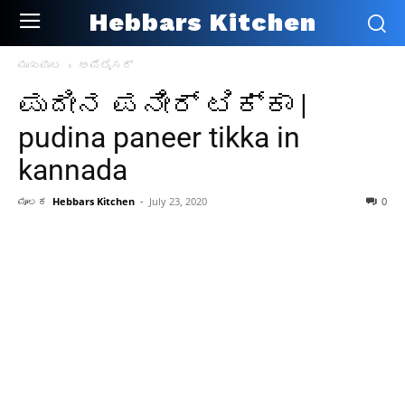
Hebbars Kitchen
ಮುಖಪುಟ
ಅಪೆಟೈಸರ್
ಪುದೀನ ಪನೀರ್ ಟಿಕ್ಕಾ |
pudina paneer tikka in
kannada
ಮೂಲಕ
Hebbars Kitchen
-
July 23, 2020
0