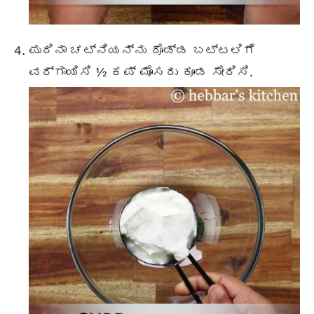
ಪುದಿನಾ ಚಟ್ನಿಯನ್ನು ದೊಡ್ಡ ಬಟ್ಟಲಿಗೆ
ವರ್ಗಾಯಿಸಿ ½ ಕಪ್ ಮೊಸರು ಕೂಡ ಸೇರಿಸಿ.