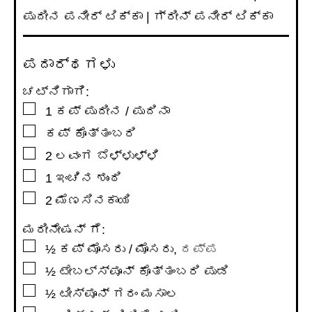
ಪುದೀನ ಪನೀರ್ ಟಿಕ್ಕಾ | ಗ್ರೀನ್ ಪನೀರ್ ಟಿಕ್ಕಾ
ಪದಾರ್ಥಗಳು
ಚಟ್ನಿಗಾಗಿ:
▢
1
ಕಪ್
ಪುದೀನ / ಪುದಿನಾ
▢
ಕಪ್
ಕೊತ್ತಂಬರಿ
▢
2
ಲವಂಗ ಬೆಳ್ಳುಳ್ಳಿ
▢
1
ಇಂಚಿನ
ಶುಂಠಿ
▢
2
ಮೆಣಸಿನಕಾಯಿ
ಮರೀನೇಷನ್ ಗೆ:
▢
½
ಕಪ್
ಮೊಸರು / ಮೊಸರು
,
ದಪ್ಪ
▢
½
ಟೇಬಲ್ಸ್ಪೂನ್
ಕೊತ್ತಂಬರಿ ಪುಡಿ
▢
½
ಟೀಸ್ಪೂನ್
ಗರಂ ಮಸಾಲ