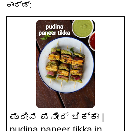
ಕಾರ್ಡ್:
ಪುದೀನ ಪನೀರ್ ಟಿಕ್ಕಾ |
pudina paneer tikka in