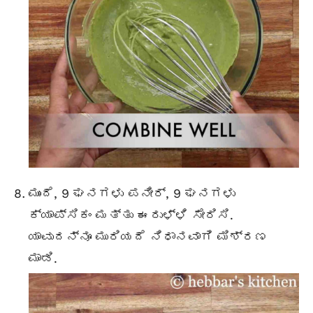
ಮುಂದೆ, 9 ಘನಗಳು ಪನೀರ್, 9 ಘನಗಳು
ಕ್ಯಾಪ್ಸಿಕಂ ಮತ್ತು ಈರುಳ್ಳಿ ಸೇರಿಸಿ.
ಯಾವುದನ್ನೂ ಮುರಿಯದೆ ನಿಧಾನವಾಗಿ ಮಿಶ್ರಣ
ಮಾಡಿ.