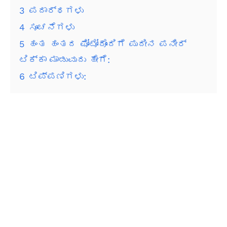
3
ಪದಾರ್ಥಗಳು
4
ಸೂಚನೆಗಳು
5
ಹಂತ ಹಂತದ ಫೋಟೋದೊಂದಿಗೆ ಪುದೀನ ಪನೀರ್
ಟಿಕ್ಕಾ ಮಾಡುವುದು ಹೇಗೆ:
6
ಟಿಪ್ಪಣಿಗಳು: