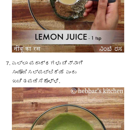
ಎಲ್ಲಾ ಪದಾರ್ಥಗಳು ಚೆನ್ನಾಗಿ
ಸಂಯೋಜಿಸಲ್ಪಟ್ಟಿದೆಯೆ ಎಂದು
ಖಚಿತಪಡಿಸಿಕೊಳ್ಳಿ.