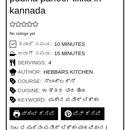
kannada
No ratings yet
MINUTES
ತಯಾರಿ ಸಮಯ:
10
MINUTES
MINUTES
ಅಡುಗೆ ಸಮಯ:
15
MINUTES
SERVINGS:
4
AUTHOR:
HEBBARS KITCHEN
COURSE:
ಸ್ಟಾರ್ಟರ್ಸ್
CUISINE:
ಉತ್ತರ ಭಾರತೀಯ
KEYWORD:
ಪುದೀನ ಪನೀರ್ ಟಿಕ್ಕಾ
ಪ್ರಿಂಟ್ ರೆಸಿಪಿ
ಪಿನ್ ರೆಸಿಪಿ
ಸುಲಭ ಪುದಿನಾ ಪನೀರ್ ಟಿಕ್ಕಾ ಪಾಕವಿಧಾನ |