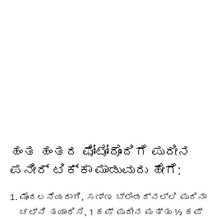
ಹಂತ ಹಂತದ ಫೋಟೋದೊಂದಿಗೆ ಪುದೀನ
ಪನೀರ್ ಟಿಕ್ಕಾ ಮಾಡುವುದು ಹೇಗೆ:
ಮೊದಲನೆಯದಾಗಿ, ಸಣ್ಣ ಬ್ಲೆಂಡರ್ನಲ್ಲಿ ಪುದಿನಾ
ಚಟ್ನಿ ತಯಾರಿಸಿ, 1 ಕಪ್ ಪುದೀನ ಮತ್ತು ½ ಕಪ್