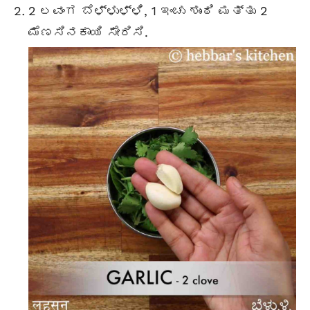
2 ಲವಂಗ ಬೆಳ್ಳುಳ್ಳಿ, 1 ಇಂಚು ಶುಂಠಿ ಮತ್ತು 2
ಮೆಣಸಿನಕಾಯಿ ಸೇರಿಸಿ.