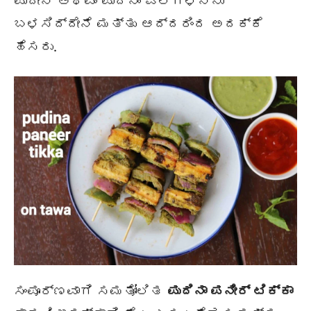
ಪುದೀನ ಅಥವಾ ಪುದಿನಾ ಎಲೆಗಳನ್ನು
ಬಳಸಿದ್ದೇನೆ ಮತ್ತು ಆದ್ದರಿಂದ ಅದಕ್ಕೆ
ಹೆಸರು.
ಸಂಪೂರ್ಣವಾಗಿ ಸಮತೋಲಿತ
ಪುದಿನಾ ಪನೀರ್ ಟಿಕ್ಕಾ