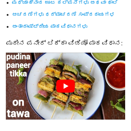
ಮಧ್ಯಾಹ್ನಾದ ಊಟ ಕಲ್ಪನೆಗಳು ಅಥವಾ ಥಾಲಿ
ಆಚರಣೆಗಳು ಧರ್ಮಾಚರಣೆ ಸಂಪ್ರದಾಯಗಳ
ಅಂತಾರಾಷ್ಟ್ರೀಯ ಪಾಕವಿಧಾನಗಳು
ಪುದೀನ ಪನೀರ್ ಟಿಕ್ಕಾ ವಿಡಿಯೋ ಪಾಕವಿಧಾನ: