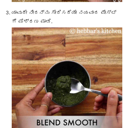
ಯಾವುದೇ ನೀರನ್ನು ಸೇರಿಸದೆಯೇ ನಯವಾದ ಪೇಸ್ಟ್
ಗೆ ಮಿಶ್ರಣ ಮಾಡಿ.