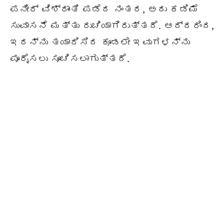
ಪನೀರ್ ವಿಶ್ರಾಂತಿ ಪಡೆದ ನಂತರ, ಅದು ಕಡಿಮೆ
ಸುವಾಸನೆ ಮತ್ತು ರುಚಿಯಾಗಿರುತ್ತದೆ. ಆದ್ದರಿಂದ,
ಇದನ್ನು ತಯಾರಿಸಿದ ಕೂಡಲೇ ಇವುಗಳನ್ನು
ಪೂರೈಸಲು ಸೂಚಿಸಲಾಗುತ್ತದೆ.