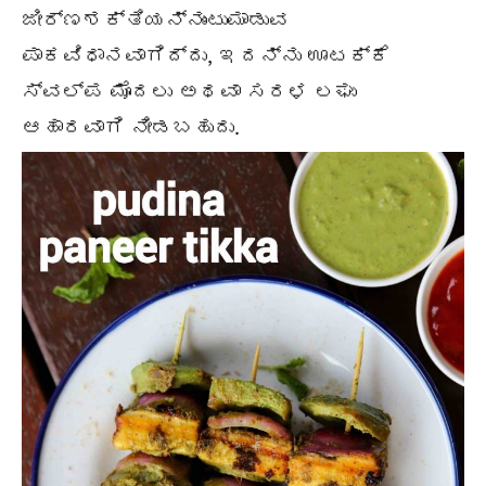
ಜೀರ್ಣಶಕ್ತಿಯನ್ನುಂಟುಮಾಡುವ
ಪಾಕವಿಧಾನವಾಗಿದ್ದು, ಇದನ್ನು ಊಟಕ್ಕೆ
ಸ್ವಲ್ಪ ಮೊದಲು ಅಥವಾ ಸರಳ ಲಘು
ಆಹಾರವಾಗಿ ನೀಡಬಹುದು.