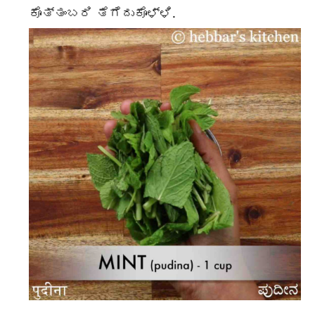
ಕೊತ್ತಂಬರಿ ತೆಗೆದುಕೊಳ್ಳಿ.