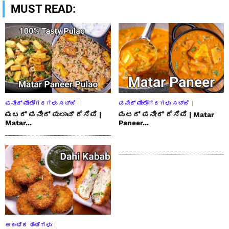
MUST READ:
ಪನೀರ್ ಮೇಲೋಗರಗಳು ಸಬ್ಜಿ
ಪನೀರ್ ಮೇಲೋಗರಗಳು ಸಬ್ಜಿ
ಮಟರ್ ಪನೀರ್ ಪುಲಾವ್ ರೆಸಿಪಿ |
ಮಟರ್ ಪನೀರ್ ರೆಸಿಪಿ | Matar
Matar...
Paneer...
ಆರಂಭಿಕ ತಿಂಡಿಗಳು