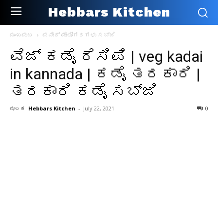
Hebbars Kitchen
ಮುಖಪುಟ
ಪನೀರ್ ಮೇಲೋಗರಗಳು ಸಬ್ಜಿ
ವೆಜ್ ಕಡೈ ರೆಸಿಪಿ | veg kadai
in kannada | ಕಡೈ ತರಕಾರಿ |
ತರಕಾರಿ ಕಡೈ ಸಬ್ಜಿ
ಮೂಲಕ
Hebbars Kitchen
-
July 22, 2021
0