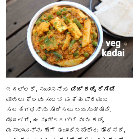
ಇದಲ್ಲದೆ, ಸುವಾಸನೆಯ
ವೆಜ್ ಕಡೈ
ರೆಸಿಪಿ
ಮಾಡಲು ಕೆಲವು ಸುಲಭ ಮತ್ತು ಪ್ರಮುಖ
ಸಲಹೆಗಳನ್ನು ಸೇರಿಸಲು ಬಯಸುತ್ತೇನೆ.
ಮೊದಲಿಗೆ, ಈ ಸೂತ್ರದಲ್ಲಿ ನಾನು ಕಡೈ
ಮಸಾಲಾವನ್ನು ಹೇಗೆ ತಯಾರಿಸಬೇಕೆಂದು ತೋರಿಸಿದೆ,