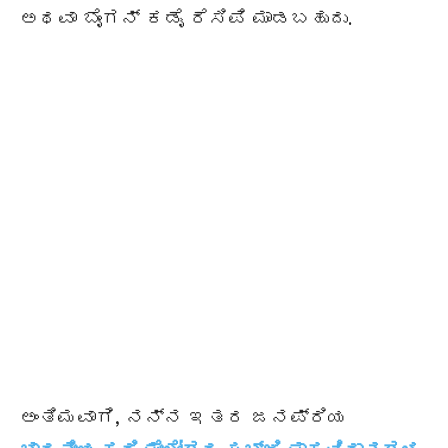
ಅಥವಾ ಬೈಂಗನ್ ಕಡೈ ರೆಸಿಪಿ ಮಾಡಬಹುದು.
ಅಂತಿಮವಾಗಿ, ನನ್ನ ಇತರ ಜನಪ್ರಿಯ