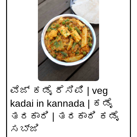
ವೆಜ್ ಕಡೈ ರೆಸಿಪಿ | veg
kadai in kannada | ಕಡೈ
ತರಕಾರಿ | ತರಕಾರಿ ಕಡೈ
ಸಬ್ಜಿ