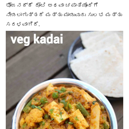
ಭೋಜನಕ್ಕೆ ರೋಟಿ ಅಥವಾ ಚಪಾತಿಯೊಂದಿಗೆ
ನೀಡಲಾಗುತ್ತದೆ ಮತ್ತು ಮಾಡುವುದು ಸುಲಭ ಮತ್ತು
ಸರಳವಾಗಿದೆ.