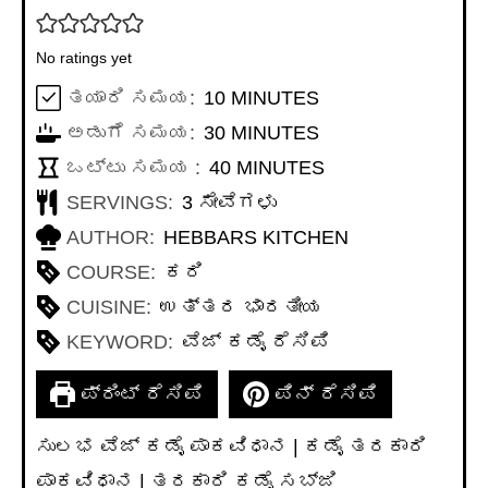
No ratings yet
MINUTES
ತಯಾರಿ ಸಮಯ:
10
MINUTES
MINUTES
ಅಡುಗೆ ಸಮಯ:
30
MINUTES
MINUTES
ಒಟ್ಟು ಸಮಯ :
40
MINUTES
SERVINGS:
3
ಸೇವೆಗಳು
AUTHOR:
HEBBARS KITCHEN
COURSE:
ಕರಿ
CUISINE:
ಉತ್ತರ ಭಾರತೀಯ
KEYWORD:
ವೆಜ್ ಕಡೈ ರೆಸಿಪಿ
ಪ್ರಿಂಟ್ ರೆಸಿಪಿ
ಪಿನ್ ರೆಸಿಪಿ
ಸುಲಭ ವೆಜ್ ಕಡೈ ಪಾಕವಿಧಾನ | ಕಡೈ ತರಕಾರಿ
ಪಾಕವಿಧಾನ | ತರಕಾರಿ ಕಡೈ ಸಬ್ಜಿ