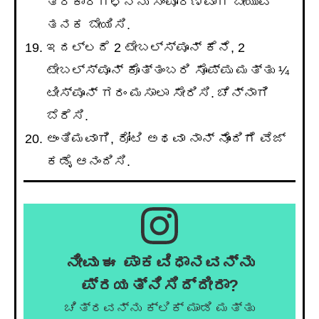
ತರಕಾರಿಗಳನ್ನು ಸಂಪೂರ್ಣವಾಗಿ ಬೇಯುವ
ತನಕ ಬೇಯಿಸಿ.
ಇದಲ್ಲದೆ 2 ಟೇಬಲ್ಸ್ಪೂನ್ ಕೆನೆ, 2
ಟೇಬಲ್ಸ್ಪೂನ್ ಕೊತ್ತಂಬರಿ ಸೊಪ್ಪು ಮತ್ತು ¼
ಟೀಸ್ಪೂನ್ ಗರಂ ಮಸಾಲಾ ಸೇರಿಸಿ. ಚೆನ್ನಾಗಿ
ಬೆರೆಸಿ.
ಅಂತಿಮವಾಗಿ, ರೋಟಿ ಅಥವಾ ನಾನ್ ನೊಂದಿಗೆ ವೆಜ್
ಕಡೈ ಆನಂದಿಸಿ.
ನೀವು ಈ ಪಾಕವಿಧಾನವನ್ನು
ಪ್ರಯತ್ನಿಸಿದ್ದೀರಾ?
ಚಿತ್ರವನ್ನು ಕ್ಲಿಕ್ ಮಾಡಿ ಮತ್ತು