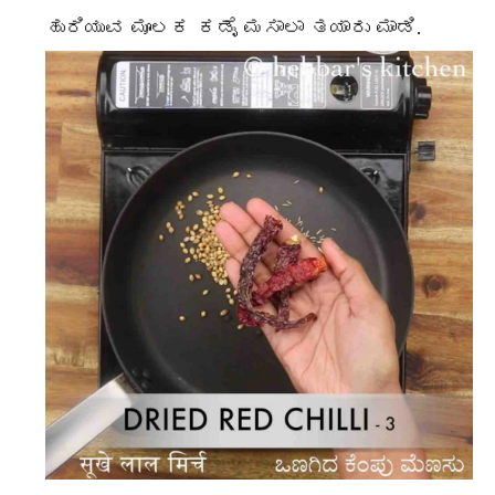
ಹುರಿಯುವ ಮೂಲಕ ಕಡೈ ಮಸಾಲಾ ತಯಾರು ಮಾಡಿ.