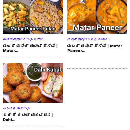
ಪನೀರ್ ಮೇಲೋಗರಗಳು ಸಬ್ಜಿ
ಪನೀರ್ ಮೇಲೋಗರಗಳು ಸಬ್ಜಿ
ಮಟರ್ ಪನೀರ್ ಪುಲಾವ್ ರೆಸಿಪಿ |
ಮಟರ್ ಪನೀರ್ ರೆಸಿಪಿ | Matar
Matar...
Paneer...
ಆರಂಭಿಕ ತಿಂಡಿಗಳು
ದಹಿ ಕೆ ಕಬಾಬ್ ಪಾಕವಿಧಾನ |
Dahi...