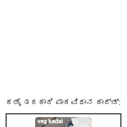
ಕಡೈ ತರಕಾರಿ ಪಾಕವಿಧಾನ ಕಾರ್ಡ್: