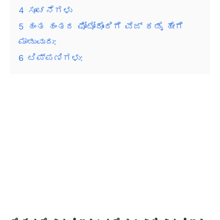
4
ಸೂಚನೆಗಳು
5
ಹಂತ ಹಂತದ ಫೋಟೋದೊಂದಿಗೆ ವೆಜ್ ಕಡೈ ಹೇಗೆ
ಮಾಡುವುದು:
6
ಟಿಪ್ಪಣಿಗಳು: