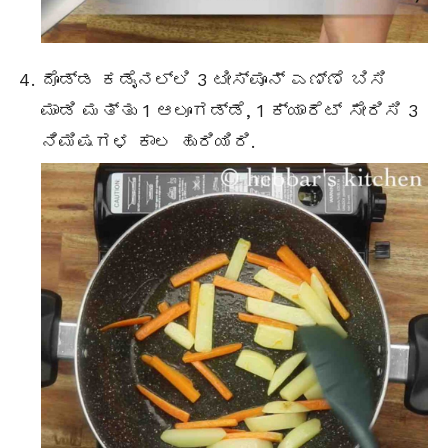
ದೊಡ್ಡ ಕಡೈನಲ್ಲಿ 3 ಟೀಸ್ಪೂನ್ ಎಣ್ಣೆ ಬಿಸಿ
ಮಾಡಿ ಮತ್ತು 1 ಆಲೂಗಡ್ಡೆ, 1 ಕ್ಯಾರೆಟ್ ಸೇರಿಸಿ 3
ನಿಮಿಷಗಳ ಕಾಲ ಹುರಿಯಿರಿ.