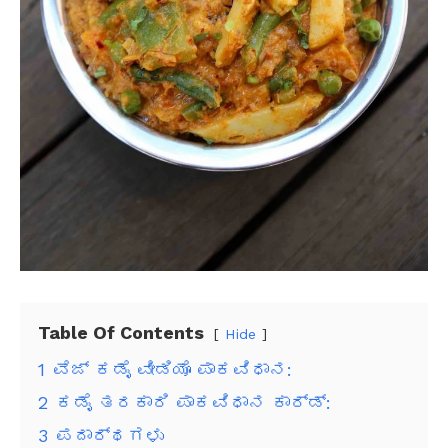
Table Of Contents
Hide
1
ವೆಜ್ ಕಡೈ ವೀಡಿಯೊ ಪಾಕವಿಧಾನ:
2
ಕಡೈ ತರಕಾರಿ ಪಾಕವಿಧಾನ ಕಾರ್ಡ್:
3
ಪದಾರ್ಥಗಳು