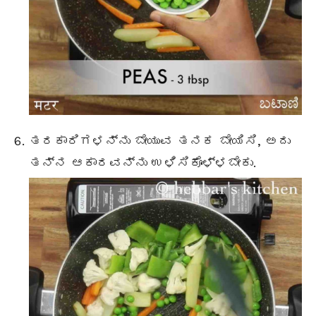
ತರಕಾರಿಗಳನ್ನು ಬೇಯುವ ತನಕ ಬೇಯಿಸಿ, ಅದು
ತನ್ನ ಆಕಾರವನ್ನು ಉಳಿಸಿಕೊಳ್ಳಬೇಕು.