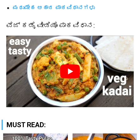
ಮಧುಮೇಹ ಆಹಾರ ಪಾಕವಿಧಾನಗಳು
ವೆಜ್ ಕಡೈ ವೀಡಿಯೊ ಪಾಕವಿಧಾನ:
MUST READ: