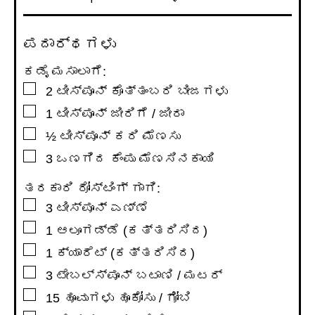
ಪದಾರ್ಥಗಳು
ಕಡೈ ಮಸಾಲಾಗೆ:
▢
2
ಟೀಸ್ಪೂನ್
ಕೊತ್ತಂಬರಿ ಬೀಜಗಳು
▢
1
ಟೀಸ್ಪೂನ್
ಜೀರಿಗೆ / ಜೀರಾ
▢
½
ಟೀಸ್ಪೂನ್
ಕರಿ ಮೆಣಸು
▢
3
ಒಣಗಿದ ಕೆಂಪು ಮೆಣಸಿನಕಾಯಿ
ತರಕಾರಿ ರೋಸ್ಟಿಂಗ್ ಗಾಗಿ:
▢
3
ಟೀಸ್ಪೂನ್
ಎಣ್ಣೆ
▢
1
ಆಲೂಗಡ್ಡೆ (ಕತ್ತರಿಸಿದ)
▢
1
ಕ್ಯಾರೆಟ್ (ಕತ್ತರಿಸಿದ)
▢
3
ಟೇಬಲ್ಸ್ಪೂನ್
ಬಟಾಣಿ / ಮಟರ್
▢
15
ಹೂವುಗಳು
ಹೂಕೋಸು / ಗೋಬಿ