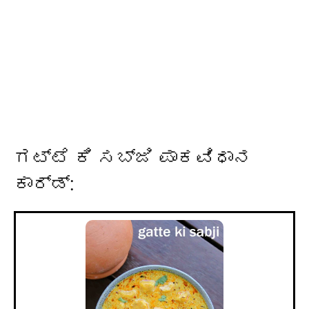
ಗಟ್ಟೆ ಕಿ ಸಬ್ಜಿ ಪಾಕವಿಧಾನ
ಕಾರ್ಡ್: