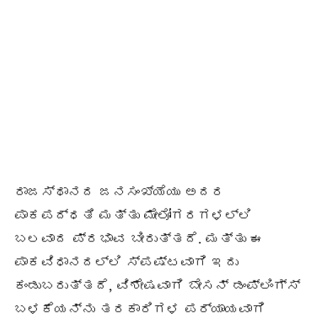
ರಾಜಸ್ಥಾನದ ಜನಸಂಖ್ಯೆಯು ಅದರ
ಪಾಕಪದ್ಧತಿ ಮತ್ತು ಮೇಲೋಗರಗಳಲ್ಲಿ
ಬಲವಾದ ಪ್ರಭಾವ ಬೀರುತ್ತದೆ. ಮತ್ತು ಈ
ಪಾಕವಿಧಾನದಲ್ಲಿ ಸ್ಪಷ್ಟವಾಗಿ ಇದು
ಕಂಡುಬರುತ್ತದೆ, ವಿಶೇಷವಾಗಿ ಬೇಸನ್ ಡಂಪ್ಲಿಂಗ್ಸ್
ಬಳಕೆಯನ್ನು ತರಕಾರಿಗಳ ಪರ್ಯಾಯವಾಗಿ