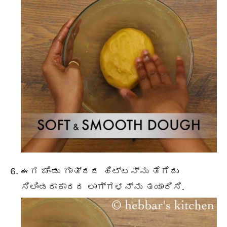
ಈಗ ಚೆಂಡು ಗಾತ್ರದ ಹಿಟ್ಟನ್ನು ತೆಗೆದು
ಸಿಲಿಂಡರಾಕಾರದ ಲಾಗ್ಗಳನ್ನು ತಯಾರಿಸಿ.