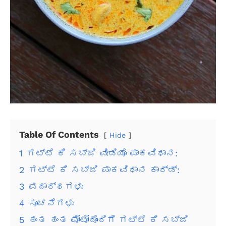
Table Of Contents
Hide
1
ಗಟ್ಟೆ ಕಿ ಸಬ್ಜಿ ವೀಡಿಯೊ ಪಾಕವಿಧಾನ:
2
ಗಟ್ಟೆ ಕಿ ಸಬ್ಜಿ ಪಾಕವಿಧಾನ ಕಾರ್ಡ್:
3
ಪದಾರ್ಥಗಳು
4
ಸೂಚನೆಗಳು
5
ಹಂತ ಹಂತ ಫೋಟೋದೊಂದಿಗೆ ಗಟ್ಟೆ ಕಿ ಸಬ್ಜಿ