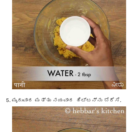
ಮೃದುವಾದ ಮತ್ತು ನಯವಾದ ಹಿಟ್ಟನ್ನು ಬೆರೆಸಿ.