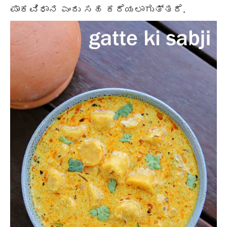
ಪಾಕವಿಧಾನ ಎಂದು ಸಹ ಕರೆಯಲಾಗುತ್ತದೆ.