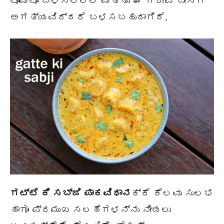
ಟೊಮೆಟೊ ಬಳಸಲಿಲ್ಲ ಮತ್ತು ಈ ಗ್ರೇವಿ ಬೇಸ್ಗೆ
ಅಗತ್ಯವಿದ್ದರೆ ಬಳಸಬಹುದಾಗಿದೆ.
ಗಟ್ಟೆ ಕಿ ಸಬ್ಜಿ ಪಾಕವಿಧಾನ
ಕ್ಕೆ ಕೆಲವು ಸುಲಭ
ಹಾಗೂ ಪ್ರಮುಖ ಸಲಹೆಗಳನ್ನು ನೀಡಲು