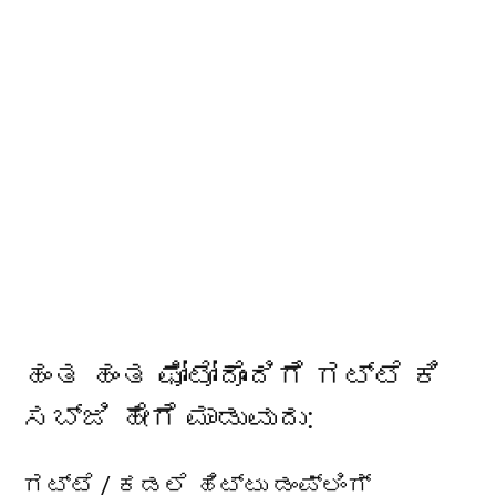
ಹಂತ ಹಂತ ಫೋಟೋ
ದೊಂದಿಗೆ
ಗಟ್ಟೆ ಕಿ
ಸಬ್ಜಿ ಹೇಗೆ ಮಾಡುವುದು:
ಗಟ್ಟೆ / ಕಡಲೆ ಹಿಟ್ಟು ಡಂಪ್ಲಿಂಗ್