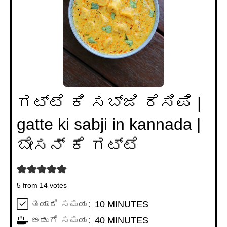
ಗಟ್ಟೆ ಕಿ ಸಬ್ಜಿ ರೆಸಿಪಿ |
gatte ki sabji in kannada |
ಬೇಸನ್ ಕೆ ಗಟ್ಟೆ
5
from
14
votes
MINUTES
ತಯಾರಿ ಸಮಯ:
10
MINUTES
MINUTES
ಅಡುಗೆ ಸಮಯ:
40
MINUTES