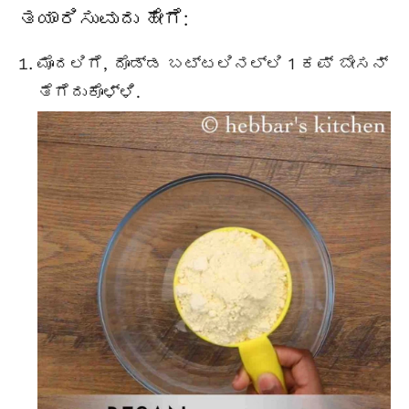
ತಯಾರಿಸುವುದು ಹೇಗೆ:
ಮೊದಲಿಗೆ, ದೊಡ್ಡ ಬಟ್ಟಲಿನಲ್ಲಿ 1 ಕಪ್ ಬೇಸನ್
ತೆಗೆದುಕೊಳ್ಳಿ.