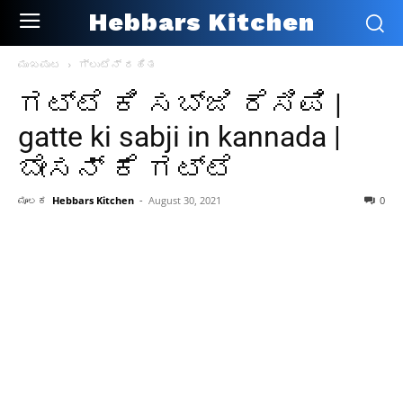
Hebbars Kitchen
ಮುಖಪುಟ
ಗ್ಲುಟೆನ್ ರಹಿತ
ಗಟ್ಟೆ ಕಿ ಸಬ್ಜಿ ರೆಸಿಪಿ |
gatte ki sabji in kannada |
ಬೇಸನ್ ಕೆ ಗಟ್ಟೆ
ಮೂಲಕ
Hebbars Kitchen
-
August 30, 2021
0