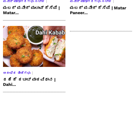
ಪನೀರ್ ಮೇಲೋಗರಗಳು ಸಬ್ಜಿ
ಪನೀರ್ ಮೇಲೋಗರಗಳು ಸಬ್ಜಿ
ಮಟರ್ ಪನೀರ್ ಪುಲಾವ್ ರೆಸಿಪಿ |
ಮಟರ್ ಪನೀರ್ ರೆಸಿಪಿ | Matar
Matar...
Paneer...
ಆರಂಭಿಕ ತಿಂಡಿಗಳು
ದಹಿ ಕೆ ಕಬಾಬ್ ಪಾಕವಿಧಾನ |
Dahi...