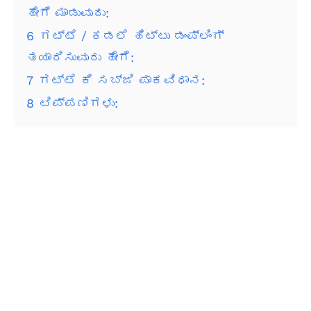
ಹೇಗೆ ಮಾಡುವುದು:
6
ಗಟ್ಟೆ / ಕಡಲೆ ಹಿಟ್ಟು ಡಂಪ್ಲಿಂಗ್
ತಯಾರಿಸುವುದು ಹೇಗೆ:
7
ಗಟ್ಟೆ ಕಿ ಸಬ್ಜಿ ಪಾಕವಿಧಾನ:
8
ಟಿಪ್ಪಣಿಗಳು: