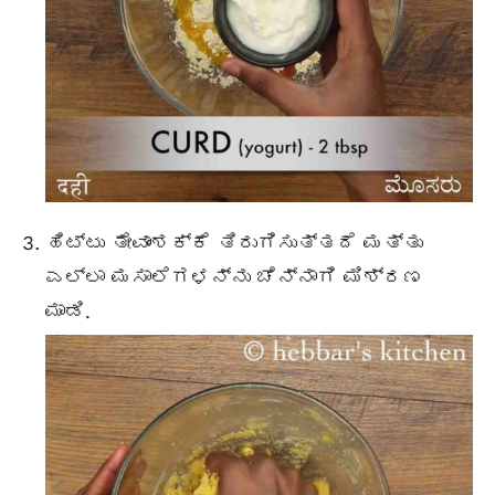
ಹಿಟ್ಟು ತೇವಾಂಶಕ್ಕೆ ತಿರುಗಿಸುತ್ತದೆ ಮತ್ತು
ಎಲ್ಲಾ ಮಸಾಲೆಗಳನ್ನು ಚೆನ್ನಾಗಿ ಮಿಶ್ರಣ
ಮಾಡಿ.