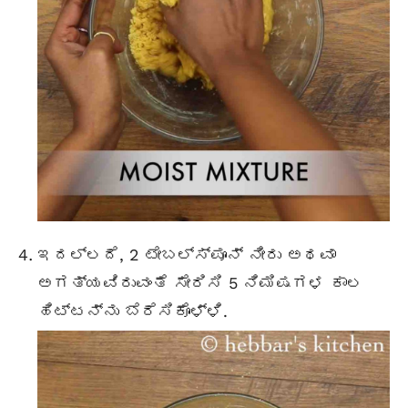
ಇದಲ್ಲದೆ, 2
ಟೇಬಲ್ಸ್ಪೂನ್
ನೀರು ಅಥವಾ
ಅಗತ್ಯವಿರುವಂತೆ ಸೇರಿಸಿ 5 ನಿಮಿಷಗಳ ಕಾಲ
ಹಿಟ್ಟನ್ನು ಬೆರೆಸಿಕೊಳ್ಳಿ.