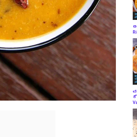
ಅ
ಪ
ಅಕ
Ri
ಈ
ಬ
ಪ
ವ
ರೆ
Va