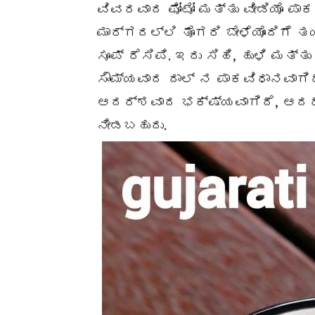
ವಿವರವಾದ ಫೋಟೋ ಮತ್ತು ವೀಡಿಯೊ ಪಾಕ
ಮಾರ್ಗದಲ್ಲಿ ತೊಗರಿ ಬೇಳೆಯೊಂದಿಗೆ
ಸೂಪ್ ರೆಸಿಪಿ. ಇದು ಸಿಹಿ, ಹುಳಿ ಮತ್ತ
ಸೌಮ್ಯವಾದ ದಾಲ್ ನ ಪಾಕವಿಧಾನವಾಗಿದ
ಆದರ್ಶವಾದ ಭಕ್ಷ್ಯವಾಗಿದೆ, ಆದರೆ
ನೀಡಬಹುದು.