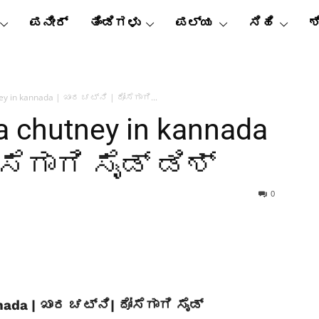
ಪನೀರ್
ತಿಂಡಿಗಳು
ಪಲ್ಯ
ಸಿಹಿ
ಶ
ey in kannada | ಖಾರ ಚಟ್ನಿ | ದೋಸೆಗಾಗಿ...
a chutney in kannada
ಸೆಗಾಗಿ ಸೈಡ್ ಡಿಶ್
0
nada | ಖಾರ ಚಟ್ನಿ| ದೋಸೆಗಾಗಿ ಸೈಡ್