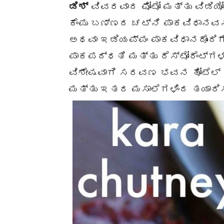
ಡಿಶ್
ವಿವರವಾದ ಫೋಟೋ ಮತ್ತು ವಿಡಿಯ
ಕೆಂಪು ಬಣ್ಣದ ಚಟ್ನಿ ಪಾಕವಿಧಾನವನ್
ಅಥವಾ ಇಡಿಯಪ್ಪಂ ಪಾಕವಿಧಾನದೊಂದಿಗ
ಪಾಕಪದ್ಧತಿ ಮತ್ತು ರೆಸ್ಟೋರೆಂಟ್‌ಗಳ
ವಿಶೇಷವಾಗಿ ಸರವಣ ಭವನ ಹೋಟೆಲ್ ಸರ
ಮತ್ತು ಇತರ ಮಸಾಲೆಗಳಿಂದ ತಯಾರಿಸ