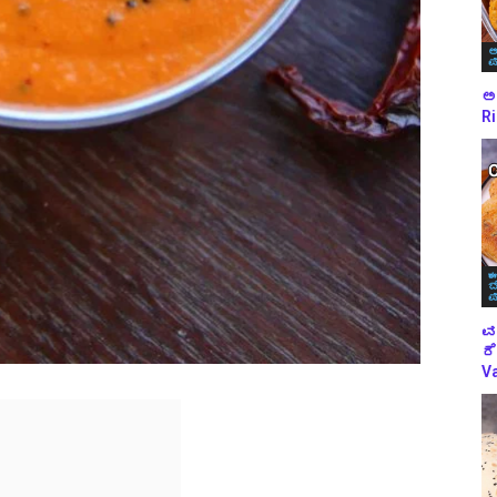
ಅ
ಪ
ಅಕ
Ri
ಈ
ಬ
ಪ
ವ
ರೆ
Va