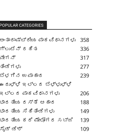
POPULAR CATEGORIES
ಅಂತಾರಾಷ್ಟ್ರೀಯ ಪಾಕವಿಧಾನಗಳು
358
ಗ್ಲುಟೆನ್ ರಹಿತ
336
ವೇಗನ್
317
ತಿಂಡಿಗಳು
277
ಬೆಳಗಿನ ಉಪಾಹಾರ
239
ಈರುಳ್ಳಿ ಇಲ್ಲದ ಬೆಳ್ಳುಳ್ಳಿ
ಇಲ್ಲದ ಪಾಕವಿಧಾನಗಳು
206
ಭಾರತೀಯ ರಸ್ತೆ ಆಹಾರ
188
ಭಾರತೀಯ ಸಿಹಿತಿಂಡಿಗಳು
149
ಭಾರತೀಯ ಕರಿ ಮೇಲೋಗರ ಸಬ್ಜಿ
139
ಸೈಡ್ ಡಿಶ್
109