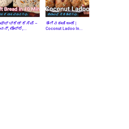
ೇಕರಿ ಪಾಕವಿಧಾನಗಳು
ದೀಪಾವಳಿ ಸಿಹಿತಿಂಡಿಗಳು
ಫ್ಟ್ ಬ್ರೆಡ್ ರೆಸಿಪಿ –
ತೆಂಗಿನಕಾಯಿ ಉಂಡೆ |
ನ್, ಮೊಟ್ಟೆ,...
Coconut Ladoo In...