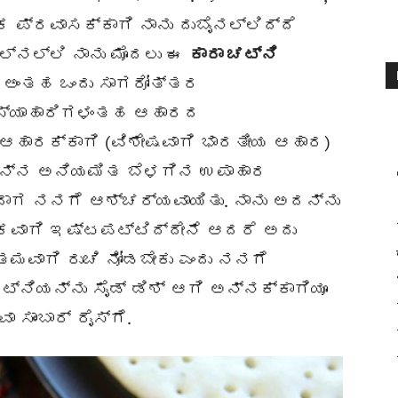
ಕ ಪ್ರವಾಸಕ್ಕಾಗಿ ನಾನು ದುಬೈನಲ್ಲಿದ್ದೆ
್ನಲ್ಲಿ ನಾನು ಮೊದಲು ಈ
ಕಾರಾ ಚಟ್ನಿ
ಬೈ ಅಂತಹ ಒಂದು ಸಾಗರೋತ್ತರ
ಸಸ್ಯಾಹಾರಿಗಳಂತಹ ಆಹಾರದ
ಹಾರಕ್ಕಾಗಿ (ವಿಶೇಷವಾಗಿ ಭಾರತೀಯ ಆಹಾರ)
. ನನ್ನ ಅನಿಯಮಿತ ಬೆಳಗಿನ ಉಪಾಹಾರ
ಸಿದಾಗ ನನಗೆ ಆಶ್ಚರ್ಯವಾಯಿತು. ನಾನು ಅದನ್ನು
ತಿಕವಾಗಿ ಇಷ್ಟಪಟ್ಟಿದ್ದೇನೆ ಆದರೆ ಅದು
್ತಮವಾಗಿ ರುಚಿ ನೋಡಬೇಕು ಎಂದು ನನಗೆ
್ನಿಯನ್ನು ಸೈಡ್ ಡಿಶ್ ಆಗಿ ಅನ್ನಕ್ಕಾಗಿಯೂ
ಸಾಂಬಾರ್ ರೈಸ್ಗೆ.