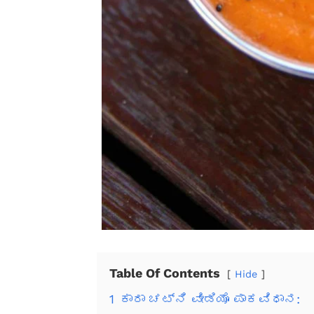
Table Of Contents
Hide
1
ಕಾರಾ ಚಟ್ನಿ ವೀಡಿಯೊ ಪಾಕವಿಧಾನ: