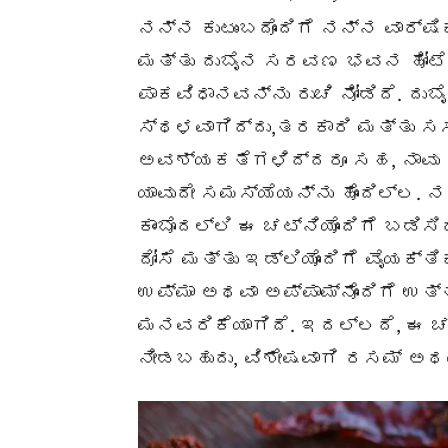
ನನ್ನ ಕುಟುಂಬದೊಂದಿಗೆ ನನ್ನ ವಾರ್ಷಿ
ಮತ್ತು ದುಬೈನ ಸರವಣ ಭವನ ಹೋಟೆಲ
ಪಾಕವಿಧಾನವನ್ನು ರುಚಿ ನೋಡಿದೆ. ದು
ಸ್ಥಳವಾಗಿದ್ದು,ತರಕಾರಿ ಮತ್ತು 
ಅವಶ್ಯಕತೆಗಳಿದ್ದರೂ ಸಹ, ನಾವು ಆ
ಯಾವುದೇ ಸಮಸ್ಯೆಯನ್ನು ಹೊಂದಿಲ್ಲ
ಕಾಂಬೊದಲ್ಲಿ ಈ ಚಟ್ನಿಯೊಂದಿಗೆ ಬಡಿ
ದೋಸೆ ಮತ್ತು ಇಡ್ಲಿಯೊಂದಿಗೆ ವೈಯಕ್
ಉಪ್ಮಾ ಅಥವಾ ಅಪ್ಪಾಮ್‌ನೊಂದಿಗೆ ಉತ
ಮನವರಿಕೆಯಾಗಿದೆ. ಇದಲ್ಲದೆ, ಈ ಚಟ
ನೀಡಬಹುದು, ವಿಶೇಷವಾಗಿ ರಸಮ್ ಅಥವಾ 