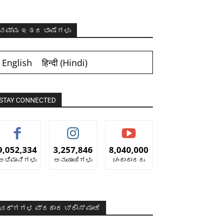
ನಮ್ಮ ಇತರ ಭಾಷೆಗಳು
English
हिन्दी
(
Hindi
)
STAY CONNECTED
9,052,334
3,257,846
8,040,000
ಅಭಿಮಾನಿಗಳು
ಅನುಯಾಯಿಗಳು
ಚಂದಾದಾರರು
ವರ್ಗಗಳ ಪ್ರಕಾರ ಬ್ರೌಸ್ ಮಾಡಿ