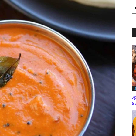
ಪ
ಬ
ಮ
ತ
ಸೋ
So