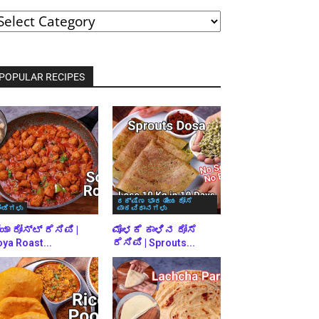
ವರ್ಗಗಳ
್ರಕಾರ
್ರೌಸ್
ಾಡಿ
POPULAR RECIPES
ದಕ್ಷಿಣ ಭಾರತೀಯ ದೋಸೆ
ಿಂಡಿಗಳು
ಪಾಕವಿಧಾನಗಳು
ಯಾ ರೋಸ್ಟ್ ರೆಸಿಪಿ |
ಮೊಳಕೆ ಕಾಳಿನ ದೋಸೆ
ya Roast...
ರೆಸಿಪಿ | Sprouts...