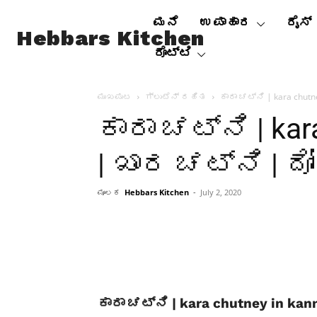
ಮನೆ
ಉಪಾಹಾರ
ರೈಸ್
Hebbars Kitchen
ರೊಟ್ಟಿ
ಮುಖಪುಟ
ಗ್ಲುಟೆನ್ ರಹಿತ
ಕಾರಾ ಚಟ್ನಿ | kara chutn
ಕಾರಾ ಚಟ್ನಿ | kar
| ಖಾರ ಚಟ್ನಿ | ದೋ
ಮೂಲಕ
Hebbars Kitchen
-
July 2, 2020
ಕಾರಾ ಚಟ್ನಿ | kara chutney in kan