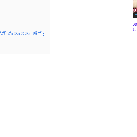
ಬ
ಸಾ
ಓವ
ಿ ಮಾಡುವುದು ಹೇಗೆ: