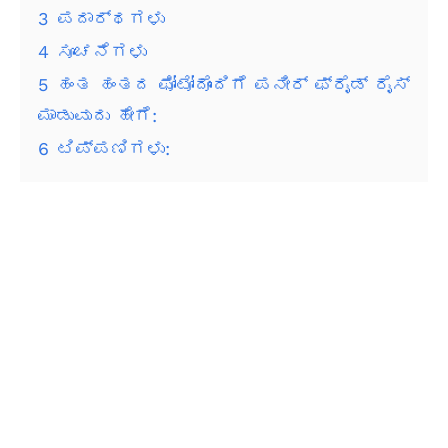
3
ಪದಾರ್ಥಗಳು
4
ಸೂಚನೆಗಳು
5
ಹಂತ ಹಂತದ ಫೋಟೋದೊಂದಿಗೆ ಪನೀರ್ ಫ್ರೈಡ್ ರೈಸ್
ಮಾಡುವುದು ಹೇಗೆ:
6
ಟಿಪ್ಪಣಿಗಳು: