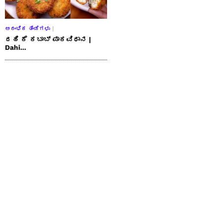
ಆರಂಭಿಕ ತಿಂಡಿಗಳು
ದಹಿ ಕೆ ಕಬಾಬ್ ಪಾಕವಿಧಾನ |
Dahi...