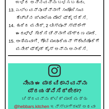
ಉಳಿದ ಅನ್ನವನ್ನು ಬಳಸಬಹುದು.
ಎಲ್ಲವನ್ನೂ ಚೆನ್ನಾಗಿ ಸಂಯೋಜಿಸುವ
ಹೆಚ್ಚಿನ ಜ್ವಾಲೆಯ ಮೇಲೆ ಫ್ರೈ ಬೆರೆಸಿ.
ಹುರಿದ ಪನೀರ್, 2 ಟೀಸ್ಪೂನ್ ಸ್ಪ್ರಿಂಗ್
ಈರುಳ್ಳಿ ಸೇರಿಸಿ ಚೆನ್ನಾಗಿ ಮಿಶ್ರಣ ಮಾಡಿ.
ಅಂತಿಮವಾಗಿ, ಗೋಬಿ ಮಂಚೂರಿಯನ್ ಗ್ರೇವಿಯೊಂದಿಗೆ
ಪನೀರ್ ಫ್ರೈಡ್ ರೈಸ್ ಅನ್ನು ಆನಂದಿಸಿ.
ನೀವು ಈ ಪಾಕವಿಧಾನವನ್ನು
ಪ್ರಯತ್ನಿಸಿದ್ದೀರಾ?
ಚಿತ್ರವನ್ನು ಕ್ಲಿಕ್ ಮಾಡಿ ಮತ್ತು
@hebbars.kitchen
ಇನ್ಸ್ಟಾಗ್ರಾಮ್ ಅಥವಾ