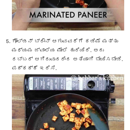
ಗೋಲ್ಡನ್ ಬ್ರೌನ್ ಆಗುವವರೆಗೆ ಕಡಿಮೆ ಮತ್ತು
ಮಧ್ಯಮ ಜ್ವಾಲೆಯ ಮೇಲೆ ಹುರಿಯಿರಿ. ಅದು
ರಬ್ಬರ್ ಆಗಿರುವುದರಿಂದ ಅತಿಯಾಗಿ ಬೇಯಿಸಬೇಡಿ.
ಪಕ್ಕಕ್ಕೆ ಇರಿಸಿ.