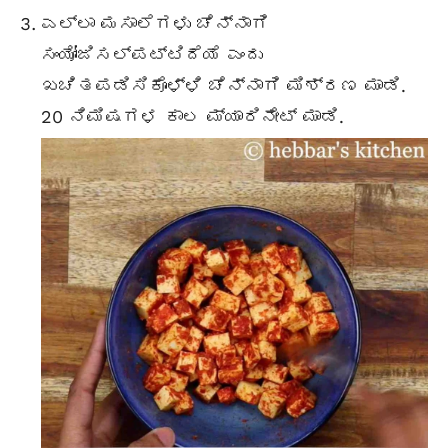
ಎಲ್ಲಾ ಮಸಾಲೆಗಳು ಚೆನ್ನಾಗಿ
ಸಂಯೋಜಿಸಲ್ಪಟ್ಟಿದೆಯೆ ಎಂದು
ಖಚಿತಪಡಿಸಿಕೊಳ್ಳಿ ಚೆನ್ನಾಗಿ ಮಿಶ್ರಣ ಮಾಡಿ.
20 ನಿಮಿಷಗಳ ಕಾಲ ಮ್ಯಾರಿನೇಟ್ ಮಾಡಿ.