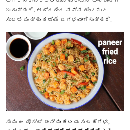
ಅಗ್ರಸ್ಥಾನದಲ್ಲಿರುವ ಪ್ರೋಟೀನ್ ಅಂಶದೊಂದಿಗೆ
ಬರುತ್ತದೆ. ಆದ್ದರಿಂದ ನನ್ನ ಜೀವನವು
ಸುಲಭ ಮತ್ತು ಕಡಿಮೆ ಜಗಳವಾಗಿಸುತ್ತದೆ.
ನಾನು ಈ ಪೋಸ್ಟ್ ಅನ್ನು ಕೆಲವು ಸಲಹೆಗಳು,