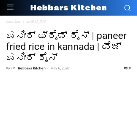
Hebbars Kitchen
ಮುಖಪುಟ
ಇಂಡೋ ಚೈನೀಸ್
ಪನೀರ್ ಫ್ರೈಡ್ ರೈಸ್ | paneer
fried rice in kannada | ವೆಜ್
ಪನೀರ್ ರೈಸ್
ಮೂಲಕ
Hebbars Kitchen
-
May 6, 2020
0