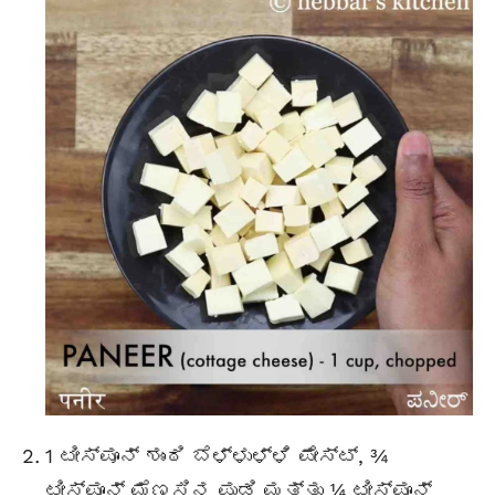
1 ಟೀಸ್ಪೂನ್ ಶುಂಠಿ ಬೆಳ್ಳುಳ್ಳಿ ಪೇಸ್ಟ್, ¾
ಟೀಸ್ಪೂನ್ ಮೆಣಸಿನ ಪುಡಿ ಮತ್ತು ¼ ಟೀಸ್ಪೂನ್