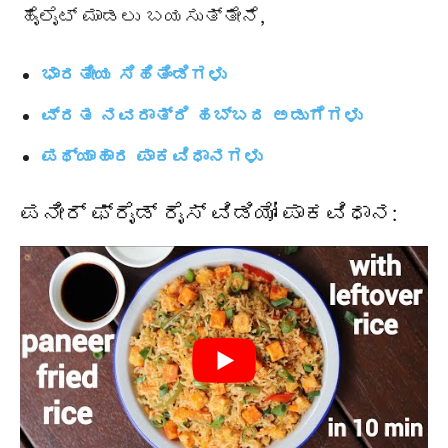
ಹೈಲೈಟ್ ಮಾಡಲು ಬಯಸುತ್ತೇನೆ,
ಭಾರತೀಯ ಸಿಹಿತಿಂಡಿಗಳು
ವ್ರತ ನವರಾತ್ರಿ ಹಬ್ಬದ ಅಡುಗೆಗಳು
ಪಥ್ಯಾಹಾರ ಪಾಕವಿಧಾನಗಳು
ಪನೀರ್ ಫ್ರೈಡ್ ರೈಸ್ ವಿಡಿಯೋ ಪಾಕವಿಧಾನ: