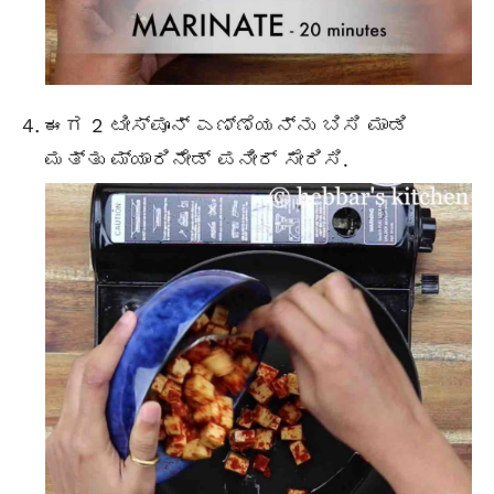
ಈಗ 2 ಟೀಸ್ಪೂನ್ ಎಣ್ಣೆಯನ್ನು ಬಿಸಿ ಮಾಡಿ
ಮತ್ತು ಮ್ಯಾರಿನೇಡ್ ಪನೀರ್ ಸೇರಿಸಿ.