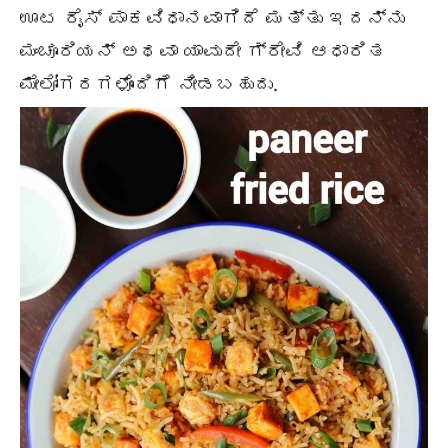
ಊಟ ರೈಸ್ ಪಾಕವಿಧಾನವಾಗಿದೆ ಮತ್ತು ಇದನ್ನು
ಮಂಚೂರಿಯನ್ ಅಥವಾ ಯಾವುದೇ ಗ್ರೇವಿ ಆಧಾರಿತ
ಮೇಲೋಗರಗಳೊಂದಿಗೆ ನೀಡಬಹುದು.