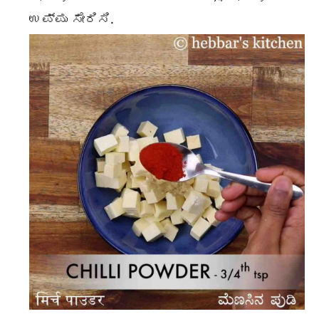
ಉಪ್ಪು ಸೇರಿಸಿ.