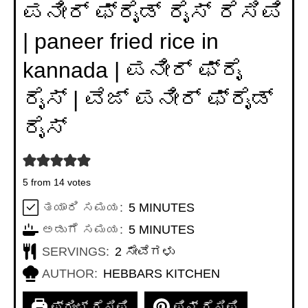
ಪನೀರ್ ಫ್ರೈಡ್ ರೈಸ್ ರೆಸಿಪಿ
| paneer fried rice in
kannada | ಪನೀರ್ ಫ್ರೈ
ರೈಸ್ | ವೆಜ್ ಪನೀರ್ ಫ್ರೈಡ್
ರೈಸ್
5
from
14
votes
MINUTES
ತಯಾರಿ ಸಮಯ:
5
MINUTES
MINUTES
ಅಡುಗೆ ಸಮಯ:
5
MINUTES
SERVINGS:
2
ಸೇವೆಗಳು
AUTHOR:
HEBBARS KITCHEN
ಪ್ರಿಂಟ್ ರೆಸಿಪಿ
ಪಿನ್ ರೆಸಿಪಿ