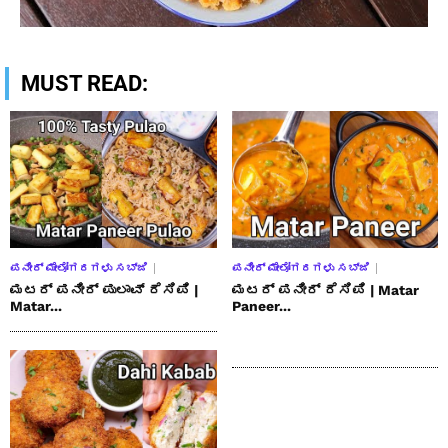
MUST READ:
ಪನೀರ್ ಮೇಲೋಗರಗಳು ಸಬ್ಜಿ
ಪನೀರ್ ಮೇಲೋಗರಗಳು ಸಬ್ಜಿ
ಮಟರ್ ಪನೀರ್ ಪುಲಾವ್ ರೆಸಿಪಿ |
ಮಟರ್ ಪನೀರ್ ರೆಸಿಪಿ | Matar
Matar...
Paneer...